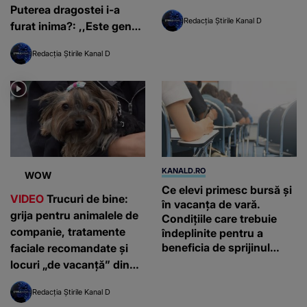
Puterea dragostei i-a
Redacția Știrile Kanal D
furat inima?: ,,Este genul
meu de femeie"
Redacția Știrile Kanal D
KANALD.RO
WOW
Ce elevi primesc bursă și
VIDEO
Trucuri de bine:
în vacanța de vară.
grija pentru animalele de
Condițiile care trebuie
companie, tratamente
îndeplinite pentru a
beneficia de sprijinul
faciale recomandate și
financiar
locuri „de vacanță” din
București
Redacția Știrile Kanal D