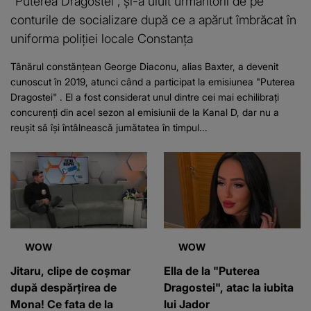
"Puterea Dragostei", și-a uluit urmăritorii de pe
conturile de socializare după ce a apărut îmbrăcat în
uniforma poliției locale Constanța
Tânărul constănțean George Diaconu, alias Baxter, a devenit
cunoscut în 2019, atunci când a participat la emisiunea "Puterea
Dragostei" . El a fost considerat unul dintre cei mai echilibrați
concurenți din acel sezon al emisiunii de la Kanal D, dar nu a
reușit să își întâlnească jumătatea în timpul...
WOW
WOW
Jitaru, clipe de coșmar
Ella de la "Puterea
după despărțirea de
Dragostei", atac la iubita
Mona! Ce fata de la
lui Jador