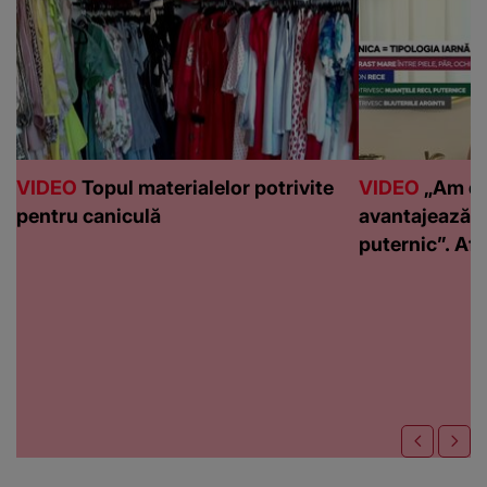
VIDEO
Topul materialelor potrivite
VIDEO
„Am de
pentru caniculă
avantajează c
puternic”. Află