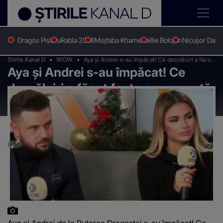
Dragos Pislaru
Rabla 2026
Mojtaba Khamenei
Ilie Bolojan
Nicușor Dan
Stirile Kanal D
WOW
Aya și Andrei s-au împăcat! Ce dezvăluiri a făcut
Aya și Andrei s-au împăcat! Ce
fosta concurentă de la Puterea Dragostei?
dezvăluiri a făcut fosta concurentă
de la Puterea Dragostei?