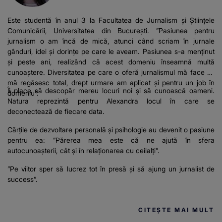
Este studentă în anul 3 la Facultatea de Jurnalism și Științele
Comunicării, Universitatea din București. ”Pasiunea pentru
jurnalism o am încă de mică, atunci când scriam în jurnale
gânduri, idei și dorințe pe care le aveam. Pasiunea s-a menținut
și peste ani, realizând că acest domeniu înseamnă multă
cunoaștere. Diversitatea pe care o oferă jurnalismul mă face să
mă regăsesc total, drept urmare am aplicat și pentru un job în
Îi place să descopăr mereu locuri noi și să cunoască oameni.
domeniu”.
Natura reprezintă pentru Alexandra locul în care se
deconectează de fiecare data.
Cărțile de dezvoltare personală și psihologie au devenit o pasiune
pentru ea: ”Părerea mea este că ne ajută în sfera
autocunoașterii, cât și în relaționarea cu ceilalți”.
”Pe viitor sper să lucrez tot în presă și să ajung un jurnalist de
success”.
CITEȘTE MAI MULT