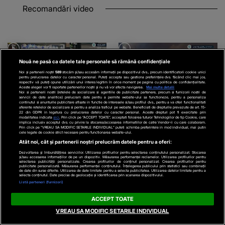
Recomandări video
Nouă ne pasă ca datele tale personale să rămână confidențiale
Noi și partenerii noștri
589
stocăm și/sau accesăm informații pe dispozitivul dvs., precum identificatorii cookie unici
pentru prelucrarea datelor cu caracter personal. Puteți accepta sau gestiona preferințele dvs. făcând clic mai jos,
respectiv vă puteți opune utilizării unui interes legitim în orice moment pe pagina cu politica de confidențialitate.
Aceste alegeri vor fi raportate partenerilor noștri și nu vă vor afecta navigarea.
Mai multe detalii
Noi si partenerii nostri (retelele de socializare si agentiile de publicitate partenere, precum si furnizorii nostri de
servicii de date analitice) prelucram date pentru a permite website-ului sa functioneze, pentru a personaliza
continutul si anunturile publicitare afisate in functie de interesele si/sau profilul dvs., pentru a va oferi functionalitati
aferente retelelor de socializare si pentru a analiza traficul pe website. Beneficiati de drepturile prevazute de art. 15-
ACTUALE
EXTERNE
22 din GDPR in legatura cu prelucrarea datelor cu caracter personal. Aceste drepturi pot fi exercitate prin
modalitatea indicata
aici
. Prin click pe “ACCEPT TOATE”, acceptati folosirea tuturor Tehnologiilor de tip Cookie, care
implica inclusiv acceptul dvs. cu privire la stocarea/accesarea informatiilor de catre Vendor-ii cu care colaboram.
VIDEO
Unde ajung 100 de
VIDEO
Paradisul grecesc,
Prin click pe “VREAU SA MODIFIC SETARILE INDIVIDUAL” puteti schimba preferintele in mod individual, mai putin
cele legate de cookie strict necesare pentru functionarea website-ului.
lei în piețele mari din
amenințat de flăcări.
Atât noi, cât și partenerii noștri prelucrăm datele pentru a oferi:
România? Ce poți
Pericol de incendii in
Dezvoltarea și îmbunătățirea serviciilor. Utilizarea profilurilor pentru selectarea conținutului personalizat. Stocarea
și/sau accesarea informațiilor de pe un dispozitiv. Măsurarea performanței reclamelor. Utilizarea profilurilor pentru
selectarea publicității personalizate. Crearea profilurilor de conținut personalizat. Crearea profilurilor pentru
cumpăra cu aceeși sumă,
Spania și Franța
publicitate personalizată. Măsurarea performanței conținutului. Înțelegerea publicului prin statistici sau combinații
de date din surse diferite. Utilizarea de date limitate pentru a selecta publicitatea. Utilizarea datelor limitate pentru a
în locuri diferite
selecta conținutul. Date precise de geolocație și identificarea prin scanarea dispozitivului.
Listă parteneri (furnizori)
ACCEPT TOATE
VREAU SA MODIFIC SETARILE INDIVIDUAL