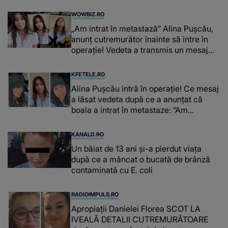
WOWBIZ.RO
„Am intrat în metastază” Alina Pușcău,
anunț cutremurător înainte să intre în
operație! Vedeta a transmis un mesaj
emoționant fanilor
KFETELE.RO
Alina Pușcău intră în operație! Ce mesaj
a lăsat vedeta după ce a anunțat că
boala a intrat în metastaze: “Am
cancer!”
KANALD.RO
Un băiat de 13 ani și-a pierdut viața
după ce a mâncat o bucată de brânză
contaminată cu E. coli
RADIOIMPULS.RO
Apropiații Danielei Florea SCOT LA
IVEALĂ DETALII CUTREMURĂTOARE