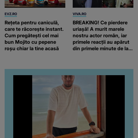
EVZ.RO
VIVA.RO
Rețeta pentru caniculă,
BREAKING! Ce pierdere
care te răcorește instant.
uriașă! A murit marele
Cum pregătești cel mai
nostru actor român, iar
bun Mojito cu pepene
primele reacții au apărut
roșu chiar la tine acasă
din primele minute de la
anunțul morții: „Lumina
rampei rămâne aprinsă
pentru el...” Ce s-a aflat
până în acest moment