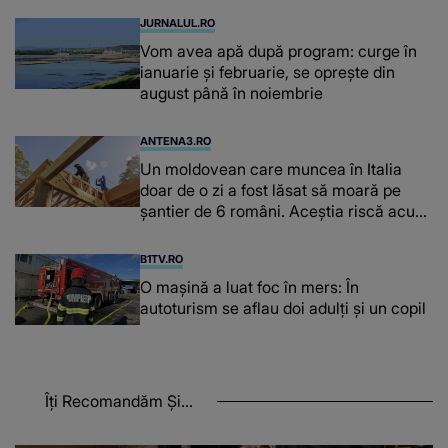
JURNALUL.RO
Vom avea apă după program: curge în
ianuarie și februarie, se oprește din
august până în noiembrie
ANTENA3.RO
Un moldovean care muncea în Italia
doar de o zi a fost lăsat să moară pe
şantier de 6 români. Aceștia riscă acum
închisoarea
B1TV.RO
O maşină a luat foc în mers: În
autoturism se aflau doi adulți și un copil
Îți Recomandăm Și...