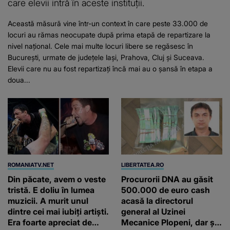
care elevii intră în aceste instituții.
Această măsură vine într-un context în care peste 33.000 de
locuri au rămas neocupate după prima etapă de repartizare la
nivel național. Cele mai multe locuri libere se regăsesc în
București, urmate de județele Iași, Prahova, Cluj și Suceava.
Elevii care nu au fost repartizați încă mai au o șansă în etapa a
doua...
ROMANIATV.NET
LIBERTATEA.RO
Din păcate, avem o veste
Procurorii DNA au găsit
tristă. E doliu în lumea
500.000 de euro cash
muzicii. A murit unul
acasă la directorul
dintre cei mai iubiți artiști.
general al Uzinei
Era foarte apreciat de
Mecanice Plopeni, dar și