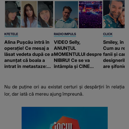
KFETELE
RADIO IMPULS
CLICK
Alina Pușcău intră în
VIDEO Selly,
Smiley, în „
operație! Ce mesaj a
ANUNȚUL
Cum au rea
lăsat vedeta după ce a
MOMENTULUI despre
fanii și care
anunțat că boala a
NIBIRU! Ce se va
designerilo
intrat în metastaze:
întâmpla și CINE
are șifonieru
“Am cancer!”
SUNT CEI VIZAȚI de
comun cu n
această situație: "Îmi
sa!”
e ciudă că..."
Nu de puține ori au existat certuri și despărțiri în relația
lor, dar iată că mereu ajung împreună.