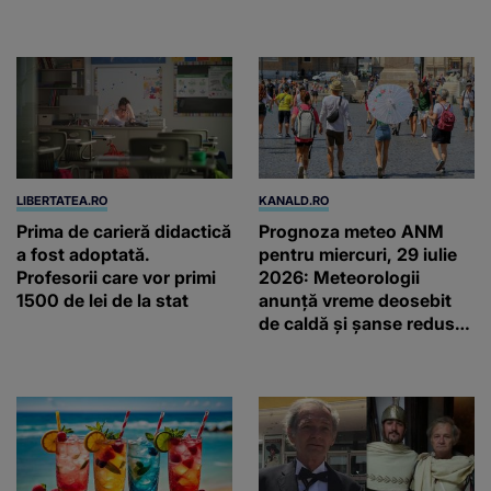
români!
două ceasuri Patek
Philippe și Rolex
LIBERTATEA.RO
KANALD.RO
Prima de carieră didactică
Prognoza meteo ANM
a fost adoptată.
pentru miercuri, 29 iulie
Profesorii care vor primi
2026: Meteorologii
1500 de lei de la stat
anunță vreme deosebit
de caldă și șanse reduse
de precipitații