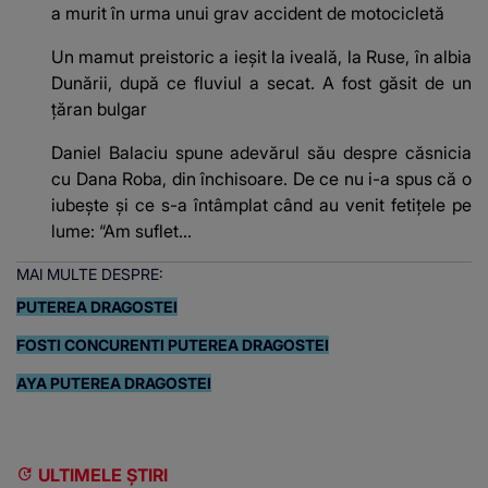
a murit în urma unui grav accident de motocicletă
Un mamut preistoric a ieșit la iveală, la Ruse, în albia
Dunării, după ce fluviul a secat. A fost găsit de un
țăran bulgar
Daniel Balaciu spune adevărul său despre căsnicia
cu Dana Roba, din închisoare. De ce nu i-a spus că o
iubește și ce s-a întâmplat când au venit fetițele pe
lume: “Am suflet...
MAI MULTE DESPRE:
PUTEREA DRAGOSTEI
FOSTI CONCURENTI PUTEREA DRAGOSTEI
AYA PUTEREA DRAGOSTEI
ULTIMELE ȘTIRI