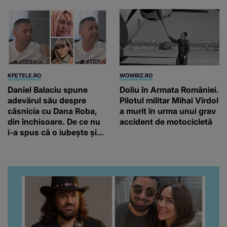
KFETELE.RO
WOWBIZ.RO
Daniel Balaciu spune
Doliu în Armata României.
adevărul său despre
Pilotul militar Mihai Vîrdol
căsnicia cu Dana Roba,
a murit în urma unui grav
din închisoare. De ce nu
accident de motocicletă
i-a spus că o iubește și
ce s-a întâmplat când au
venit fetițele pe lume:
“Am suflet mare. Eu am
ajutat-o.”