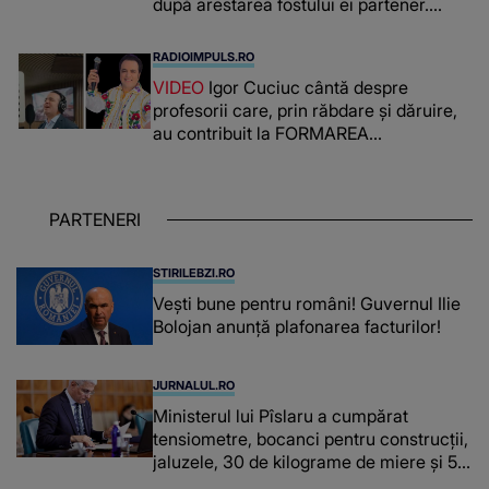
după arestarea fostului ei partener.
PRIN CE A FOST NEVOITĂ să treacă
românca ucisă în Italia și ascunsă în
RADIOIMPULS.RO
lada unui pat: " Îmi pare rău că nu am
VIDEO
Igor Cuciuc cântă despre
reușit să fac mai mult pentru ea și..."
profesorii care, prin răbdare și dăruire,
au contribuit la FORMAREA
OAMENILOR DE ASTĂZI. Ce spune
despre dascălii care lasă amprente
puternice ÎN SUFLETELE ELEVILOR,
PARTENERI
chiar și după trecerea anilor: "De
fiecare dată când..."
STIRILEBZI.RO
Vești bune pentru români! Guvernul Ilie
Bolojan anunță plafonarea facturilor!
JURNALUL.RO
Ministerul lui Pîslaru a cumpărat
tensiometre, bocanci pentru construcții,
jaluzele, 30 de kilograme de miere și 50
de kilograme de cafea