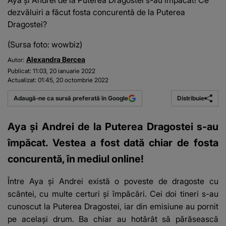
Aya și Andrei de la Puterea Dragostei s-au împăcat! Ce
dezvăluiri a făcut fosta concurentă de la Puterea
Dragostei?
(Sursa foto: wowbiz)
Alexandra Bercea
Autor:
Publicat:
11:03, 20 ianuarie 2022
Actualizat:
01:45, 20 octombrie 2022
Distribuie
Adaugă-ne ca sursă preferată în Google
Aya și Andrei de la Puterea Dragostei s-au
împăcat. Vestea a fost dată chiar de fosta
concurentă, în mediul online!
Între
Aya și Andrei
există o poveste de dragoste cu
scântei, cu multe certuri și împăcări. Cei doi tineri s-au
cunoscut la
Puterea Dragostei
, iar din emisiune au pornit
pe același drum. Ba chiar au hotărât să părăsească