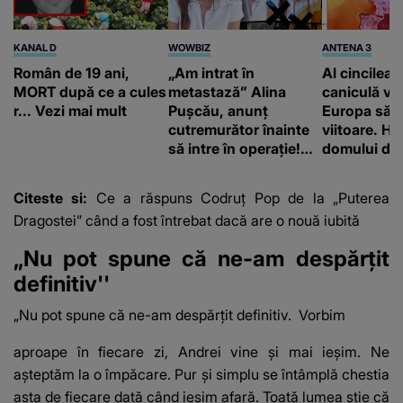
KANAL D
WOWBIZ
ANTENA 3
Român de 19 ani,
„Am intrat în
Al cincilea 
MORT după ce a cules
metastază” Alina
caniculă va
r... Vezi mai mult
Pușcău, anunț
Europa să
cutremurător înainte
viitoare. H
să intre în operație!
domului de 
Vedeta a transmis un
care va adu
mesaj emoționant
42 de grade
Citeste si:
Ce a răspuns Codruț Pop de la „Puterea
fanilor
Dragostei” când a fost întrebat dacă are o nouă iubită
„Nu pot spune că ne-am despărțit
definitiv''
„Nu pot spune că ne-am despărțit definitiv. Vorbim
aproape în fiecare zi, Andrei vine și mai ieșim. Ne
așteptăm la o împăcare. Pur și simplu se întâmplă chestia
asta de fiecare dată când ieșim afară. Toată lumea știe că