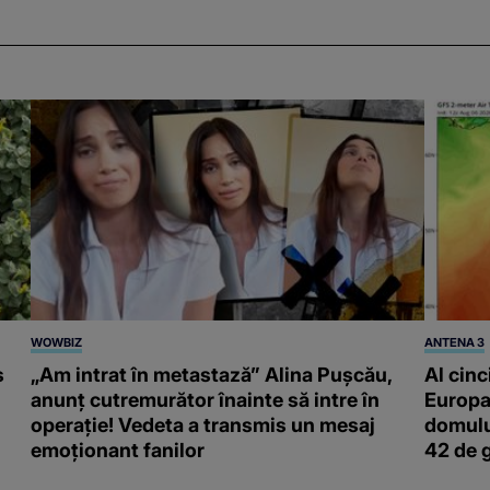
WOWBIZ
ANTENA 3
s
„Am intrat în metastază” Alina Pușcău,
Al cinc
anunț cutremurător înainte să intre în
Europa
operație! Vedeta a transmis un mesaj
domulu
emoționant fanilor
42 de 