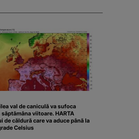
ilea val de caniculă va sufoca
 săptămâna viitoare. HARTA
i de căldură care va aduce până la
grade Celsius