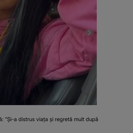
 ”Și-a distrus viața și regretă mult după
2 din 3 | Gest
Jador”