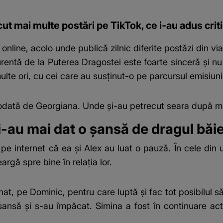
ut mai multe postări pe TikTok, ce i-au adus critic
online, acolo unde publică zilnic diferite postăzi din via
urentă de la
Puterea Dragostei
este foarte sinceră și n
lte ori, cu cei care au susținut-o pe parcursul emisiun
ciodată de Georgiana. Unde și-au petrecut seara după 
-au mai dat o șansă de dragul băieț
 pe internet că ea și Alex au luat o pauză. În cele din 
rgă spre bine în relația lor.
t, pe Dominic, pentru care luptă și fac tot posibilul să
 șansă și s-au împăcat. Simina a fost în continuare act