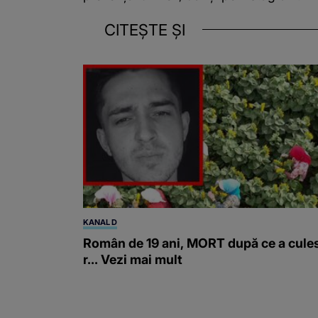
CITEȘTE ȘI
KANAL D
Român de 19 ani, MORT după ce a cule
r... Vezi mai mult