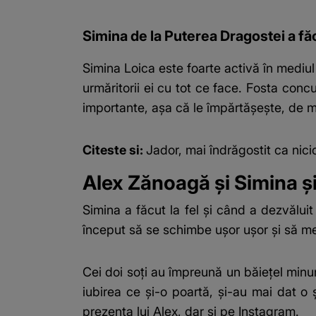
Simina de la Puterea Dragostei a făc
Simina Loica
este foarte activă în mediul 
urmăritorii ei cu tot ce face. Fosta conc
importante, așa că le împărtășește, de mu
Citeste si:
Jador, mai îndrăgostit ca ni
Alex Zănoagă și Simina și
Simina a făcut la fel și când a dezvăluit
început să se schimbe ușor ușor și să mea
Cei doi soți au împreună un băiețel minuna
iubirea ce și-o poartă, și-au mai dat o
prezența lui Alex, dar și pe Instagram.