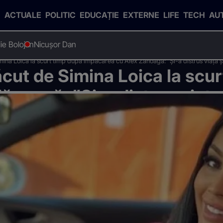
ACTUALE
POLITIC
EDUCAȚIE
EXTERNE
LIFE
TECH
AU
Ilie Bolojan
Nicușor Dan
mina Loica la scurt timp după împăcarea cu Alex Zănoagă: ”Și-a distrus viața 
ăcut de Simina Loica la scu
noagă: ”Și-a distrus viața 