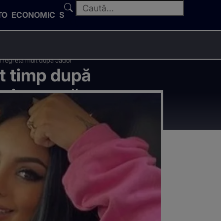
TO
ECONOMIC
SPORT
și regretă mult după Jador”
rt timp după
și regretă