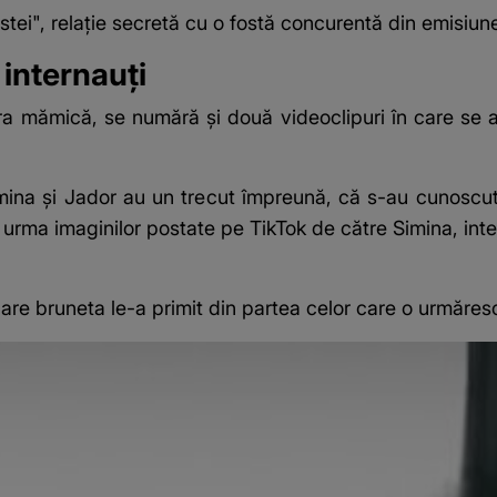
tei", relație secretă cu o fostă concurentă din emisiun
 internauți
năra mămică, se numără și două videoclipuri în care se 
imina și Jador au un trecut împreună, că s-au cunoscut
n urma imaginilor postate pe TikTok de către Simina, inter
re bruneta le-a primit din partea celor care o urmăresc