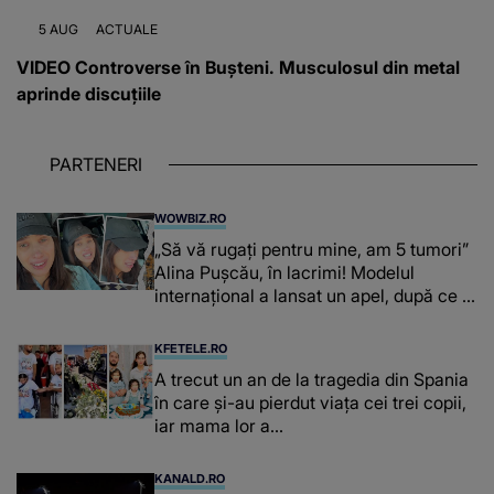
5 AUG
ACTUALE
VIDEO Controverse în Bușteni. Musculosul din metal
aprinde discuțiile
PARTENERI
WOWBIZ.RO
„Să vă rugați pentru mine, am 5 tumori”
Alina Pușcău, în lacrimi! Modelul
internațional a lansat un apel, după ce a
fost diagnosticată cu o boală gravă
KFETELE.RO
A trecut un an de la tragedia din Spania
în care și-au pierdut viața cei trei copii,
iar mama lor a…
KANALD.RO