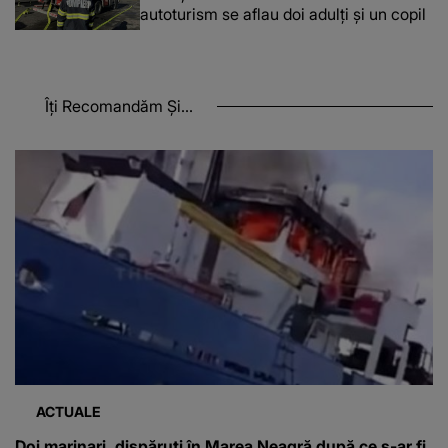
autoturism se aflau doi adulți și un copil
Îți Recomandăm Și...
ACTUALE
Doi marinari, dispăruți în Marea Neagră după ce s-ar fi