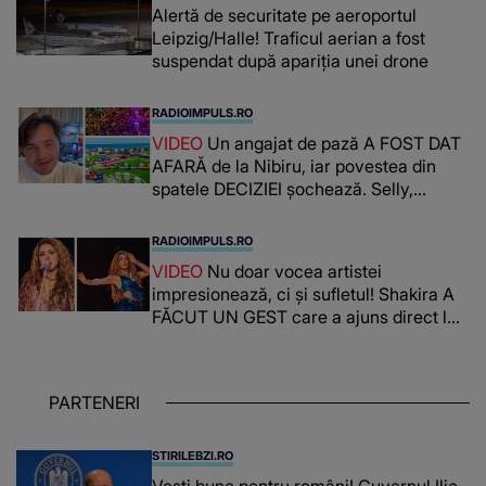
Alertă de securitate pe aeroportul
Leipzig/Halle! Traficul aerian a fost
suspendat după apariția unei drone
RADIOIMPULS.RO
VIDEO
Un angajat de pază A FOST DAT
AFARĂ de la Nibiru, iar povestea din
spatele DECIZIEI șochează. Selly,
surprins de întreaga situație... NU
CREDEA CĂ VA VEDEA AȘA CEVA: "Fix
RADIOIMPULS.RO
în fața unui..."
VIDEO
Nu doar vocea artistei
impresionează, ci și sufletul! Shakira A
FĂCUT UN GEST care a ajuns direct la
inimile publicului: "Există mulți copii
care trăiesc uitați și care au un potențial
uriaș așteptând să fie descătușat, doar
PARTENERI
așteptând oportunitatea
STIRILEBZI.RO
Vești bune pentru români! Guvernul Ilie