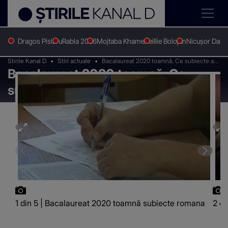
Dragos Pislaru
Rabla 2026
Mojtaba Khamenei
Ilie Bolojan
Nicușor Dan
Stirile Kanal D
Stiri actuale
Bacalaureat 2020 toamnă. Ce subiecte au
Bacalaureat 2020 toamnă. Ce
picat la Limba română
subiecte au picat la Limba română
1 din 5 | Bacalaureat 2020 toamnă subiecte romana
2 d