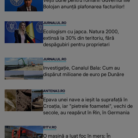
Bolojan anunță plafonarea facturilor!
JURNALUL.RO
Ecologism cu japca. Natura 2000,
extinsă la 30% din teritoriu, fără
despăgubiri pentru proprietari
JURNALUL.RO
Investigație, Canalul Bala: Cum au
dispărut milioane de euro pe Dunăre
ANTENA3.RO
Epava unei nave a ieșit la suprafață în
Croația, iar "pietrele foametei", vechi de
secole, au reapărut în Rin, în Germania
B1TV.RO
O maşină a luat foc în mers: În