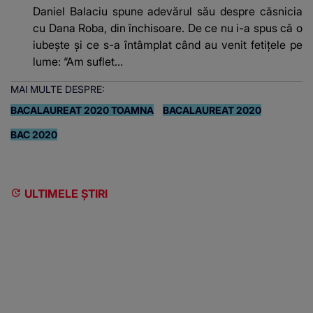
Daniel Balaciu spune adevărul său despre căsnicia
cu Dana Roba, din închisoare. De ce nu i-a spus că o
iubește și ce s-a întâmplat când au venit fetițele pe
lume: “Am suflet...
MAI MULTE DESPRE:
BACALAUREAT 2020 TOAMNA
BACALAUREAT 2020
BAC 2020
ULTIMELE ȘTIRI