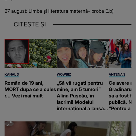
27 august: Limba și literatura maternă- proba E.b)
CITEȘTE ȘI
KANAL D
WOWBIZ
ANTENA 3
Român de 19 ani,
„Să vă rugați pentru
Ce avere ar
MORT după ce a cules
mine, am 5 tumori”
Grădinaru. 
r... Vezi mai mult
Alina Pușcău, în
sa a fost fă
lacrimi! Modelul
publică. Ni
internațional a lansat
"Pentru a în
un apel, după ce a
orice specul
fost diagnosticată cu
o boală gravă