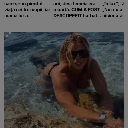
care și-au pierdut
ani, deși femeia era
„în lux”, făr
viața cei trei copii, iar
moartă. CUM A FOST
„Noi nu am 
mama lor a…
DESCOPERIT bărbatul
niciodată a
de 50 de ani și ce
afacere a deschis cu
banii obținuți? SUMA
E COLOSALĂ