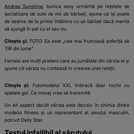
Andrea Sunshine
, bunica sexy urmărită pe rețelele de
socializare de sute de mii de bărbați, spune că își poate
da seama de la
prima întâlnire cu un bărbat
dacă merită
să ajungă în pat cu el sau nu.
Citește și:
FOTO: Ea este „cea mai frumoasă șoferiță de
TIR din lume”
Femeia are mulți prieteni care au jumătate din vârsta ei și
spune că
vârsta nu contează
în crearea unei relații.
Citește și:
Fotomodelul XXL îmbracă doar rochii cu
spatele gol. Ce mesaj vrea să transmită
Un alt aspect decât vârsta este decisiv în chimia dintre
modelul fitness și un reprezentant al sexului masculin,
potrivit
Daily Star
.
Testul infailibil al sărutului