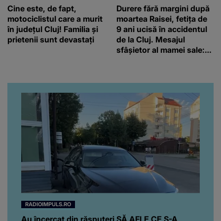
Cine este, de fapt,
Durere fără margini după
motociclistul care a murit
moartea Raisei, fetița de
în județul Cluj! Familia și
9 ani ucisă în accidentul
prietenii sunt devastați
de la Cluj. Mesajul
sfâșietor al mamei sale:
„Te iubim…”
RADIOIMPULS.RO
Au încercat din răsputeri SĂ AFLE CE S-A