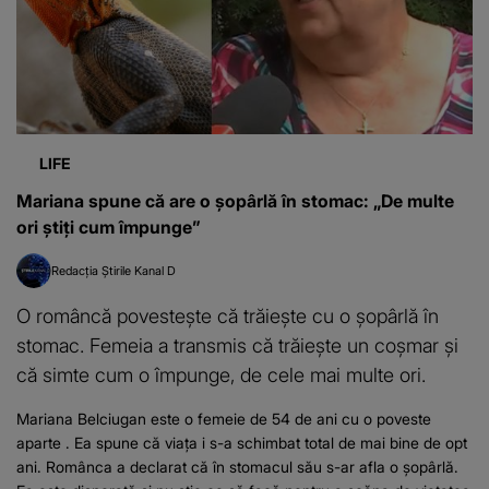
LIFE
Mariana spune că are o șopârlă în stomac: „De multe
ori ştiţi cum împunge”
Redacția Știrile Kanal D
O româncă povestește că trăiește cu o șopârlă în
stomac. Femeia a transmis că trăiește un coșmar și
că simte cum o împunge, de cele mai multe ori.
Mariana Belciugan este o femeie de 54 de ani cu o poveste
aparte . Ea spune că viața i s-a schimbat total de mai bine de opt
ani. Românca a declarat că în stomacul său s-ar afla o șopârlă.