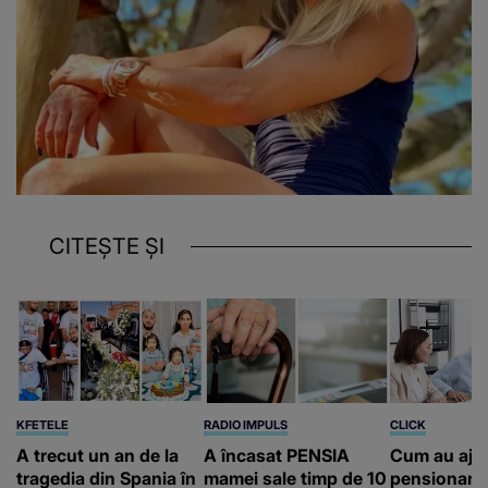
CITEȘTE ȘI
KFETELE
RADIO IMPULS
CLICK
A trecut un an de la
A încasat PENSIA
Cum au aju
tragedia din Spania în
mamei sale timp de 10
pensionari 