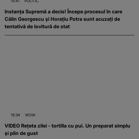
15:41
POLITIC
Instanța Supremă a decis! Începe procesul în care
Călin Georgescu și Horațiu Potra sunt acuzați de
tentativă de lovitură de stat
15:34
WOW
VIDEO Rețeta zilei - tortilla cu pui. Un preparat simplu
și plin de gust