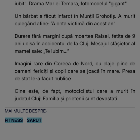
iubit". Drama Mariei Temara, fotomodelul "gigant"
Un bărbat a făcut infarct în Munții Grohotiș. A murit
culegând afine: ”A opta victimă din acest an”
Durere fără margini după moartea Raisei, fetița de 9
ani ucisă în accidentul de la Cluj. Mesajul sfâșietor al
mamei sale: „Te iubim…”
Imagini rare din Coreea de Nord, cu plaje pline de
oameni fericiți și copii care se joacă în mare. Presa
de stat le-a făcut publice
Cine este, de fapt, motociclistul care a murit în
județul Cluj! Familia și prietenii sunt devastați
MAI MULTE DESPRE:
FITNESS
SARUT