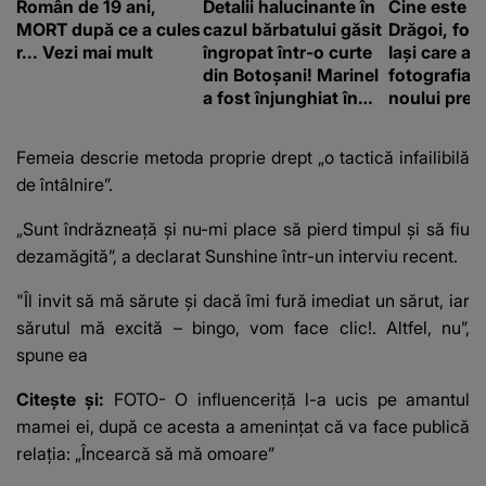
Român de 19 ani,
Detalii halucinante în
Cine este A
MORT după ce a cules
cazul bărbatului găsit
Drăgoi, fot
r... Vezi mai mult
îngropat într-o curte
Iași care a r
din Botoșani! Marinel
fotografia o
a fost înjunghiat în
noului prem
inimă, iar concubina
britanic, A
lui se numără printre
Burnham
Femeia descrie metoda proprie drept „o tactică infailibilă
suspecți
de întâlnire”.
„Sunt îndrăzneață și nu-mi place să pierd timpul și să fiu
dezamăgită”, a declarat Sunshine într-un interviu recent.
"Îl invit să mă sărute și dacă îmi fură imediat un sărut, iar
sărutul mă excită – bingo, vom face clic!. Altfel, nu”,
spune ea
Citește și:
FOTO- O influenceriță l-a ucis pe amantul
mamei ei, după ce acesta a amenințat că va face publică
relația: „Încearcă să mă omoare”