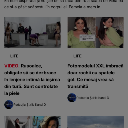
Ea este disperată și nu știe ce să facă pentru a scăpa de vietatea
ce și-a găsit adăpostul în corpul ei. Femeia a mers în...
LIFE
LIFE
VIDEO
. Rusoaice,
Fotomodelul XXL îmbracă
obligate să se dezbrace
doar rochii cu spatele
în lenjerie intimă la ieșirea
gol. Ce mesaj vrea să
din tură. Sunt controlate
transmită
la piele
Redacția Știrile Kanal D
Redacția Știrile Kanal D