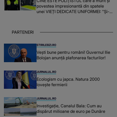
CINE ESTE POLIȚISTUL care a murit și
povestea impresionantă din spatele
unei VIEȚI DEDICATE UNIFORMEI: "Și-a
îndeplinit misiunile cu responsabilitate,
iar în relația cu colegii a fost un sprijin,
un sfătuitor și un..."
PARTENERI
STIRILEBZI.RO
Vești bune pentru români! Guvernul Ilie
Bolojan anunță plafonarea facturilor!
JURNALUL.RO
Ecologism cu japca. Natura 2000
lovește fermierii
JURNALUL.RO
Investigație, Canalul Bala: Cum au
dispărut milioane de euro pe Dunăre