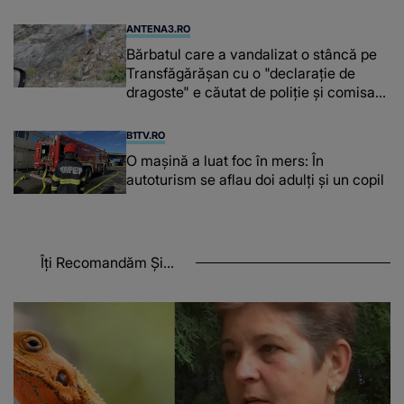
ANTENA3.RO
Bărbatul care a vandalizat o stâncă pe
Transfăgărășan cu o "declaraţie de
dragoste" e căutat de poliție și comisarii
de mediu
B1TV.RO
O maşină a luat foc în mers: În
autoturism se aflau doi adulți și un copil
Îți Recomandăm Și...