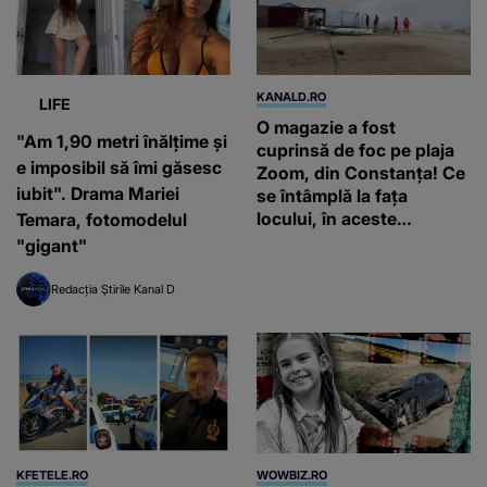
KANALD.RO
LIFE
O magazie a fost
"Am 1,90 metri înălțime și
cuprinsă de foc pe plaja
e imposibil să îmi găsesc
Zoom, din Constanța! Ce
iubit". Drama Mariei
se întâmplă la fața
locului, în aceste
Temara, fotomodelul
momente
"gigant"
Redacția Știrile Kanal D
KFETELE.RO
WOWBIZ.RO