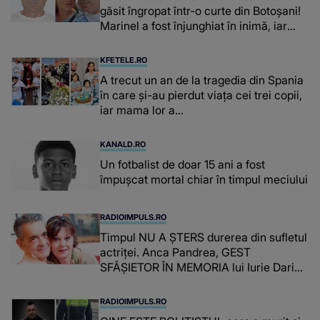
găsit îngropat într-o curte din Botoșani!
Marinel a fost înjunghiat în inimă, iar
concubina lui se numără printre
suspecți
KFETELE.RO
A trecut un an de la tragedia din Spania
în care și-au pierdut viața cei trei copii,
iar mama lor a…
KANALD.RO
Un fotbalist de doar 15 ani a fost
împușcat mortal chiar în timpul meciului
RADIOIMPULS.RO
Timpul NU A ȘTERS durerea din sufletul
actriței. Anca Pandrea, GEST
SFÂȘIETOR ÎN MEMORIA lui Iurie Darie:
"A fost copleșitor. Pe măsură ce trece
timpul parcă..."
RADIOIMPULS.RO