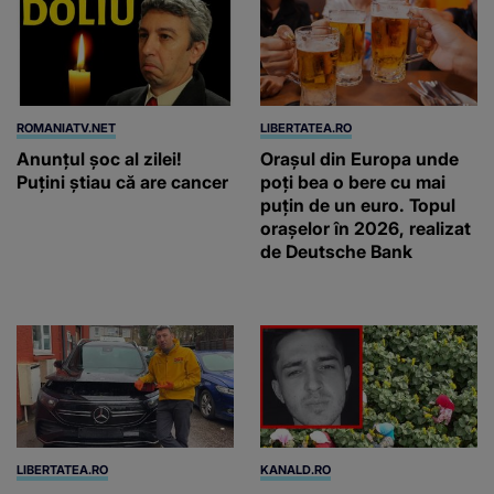
ROMANIATV.NET
LIBERTATEA.RO
Anunţul şoc al zilei!
Orașul din Europa unde
Puţini ştiau că are cancer
poți bea o bere cu mai
puțin de un euro. Topul
orașelor în 2026, realizat
de Deutsche Bank
LIBERTATEA.RO
KANALD.RO