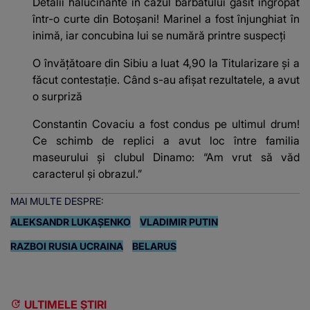
Detalii halucinante în cazul bărbatului găsit îngropat
într-o curte din Botoșani! Marinel a fost înjunghiat în
inimă, iar concubina lui se numără printre suspecți
O învățătoare din Sibiu a luat 4,90 la Titularizare și a
făcut contestație. Când s-au afișat rezultatele, a avut
o surpriză
Constantin Covaciu a fost condus pe ultimul drum!
Ce schimb de replici a avut loc între familia
maseurului și clubul Dinamo: “Am vrut să văd
caracterul și obrazul.”
MAI MULTE DESPRE:
ALEKSANDR LUKAŞENKO
VLADIMIR PUTIN
RAZBOI RUSIA UCRAINA
BELARUS
ULTIMELE ȘTIRI