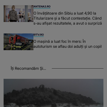
ANTENA3.RO
O învățătoare din Sibiu a luat 4,90 la
Titularizare și a făcut contestație. Când
s-au afișat rezultatele, a avut o surpriză
B1TV.RO
O maşină a luat foc în mers: În
autoturism se aflau doi adulți și un copil
Îți Recomandăm Și...