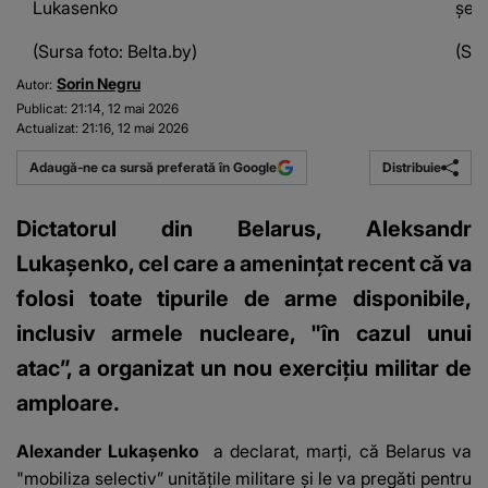
Lukasenko
șed
(Sursa foto: Belta.by)
(Sur
Sorin Negru
Autor:
Publicat:
21:14, 12 mai 2026
Actualizat:
21:16, 12 mai 2026
Distribuie
Adaugă-ne ca sursă preferată în Google
Dictatorul din Belarus, Aleksandr
Lukașenko, cel care a amenințat recent că va
folosi toate tipurile de arme disponibile,
inclusiv armele nucleare, "în cazul unui
atac”, a organizat un nou exercițiu militar de
amploare.
Alexander Lukașenko
a declarat, marți, că Belarus va
"mobiliza selectiv” unitățile militare și le va pregăti pentru