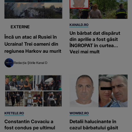
KANALD.RO
EXTERNE
Un bărbat dat dispărut
Încă un atac al Rusiei în
din aprilie a fost găsit
Ucraina! Trei oameni din
ÎNGROPAT în curtea...
regiunea Harkov au murit
Vezi mai mult
Redacția Știrile Kanal D
KFETELE.RO
WOWBIZ.RO
Constantin Covaciu a
Detalii halucinante în
fost condus pe ultimul
cazul bărbatului găsit