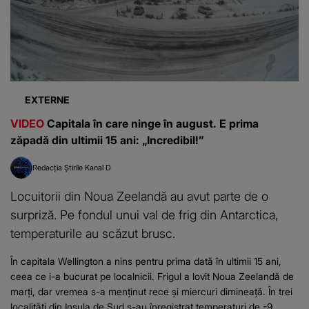
EXTERNE
VIDEO
Capitala în care ninge în august. E prima
zăpadă din ultimii 15 ani: „Incredibil!”
Redacția Știrile Kanal D
Locuitorii din Noua Zeelandă au avut parte de o
surpriză. Pe fondul unui val de frig din Antarctica,
temperaturile au scăzut brusc.
În capitala Wellington a nins pentru prima dată în ultimii 15 ani,
ceea ce i-a bucurat pe localnicii. Frigul a lovit Noua Zeelandă de
marți, dar vremea s-a menținut rece și miercuri dimineață. În trei
localități din Insula de Sud s-au înregistrat temperaturi de -9