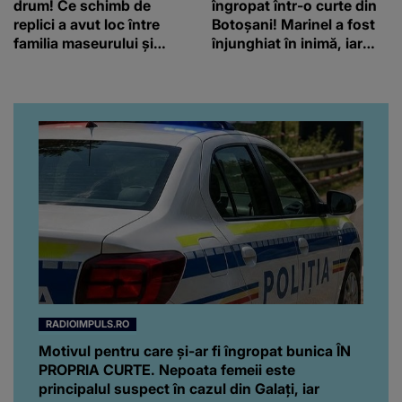
drum! Ce schimb de
îngropat într-o curte din
replici a avut loc între
Botoșani! Marinel a fost
familia maseurului și
înjunghiat în inimă, iar
clubul Dinamo: “Am vrut
concubina lui se numără
să văd caracterul și
printre suspecți
obrazul.”
RADIOIMPULS.RO
Motivul pentru care și-ar fi îngropat bunica ÎN
PROPRIA CURTE. Nepoata femeii este
principalul suspect în cazul din Galați, iar