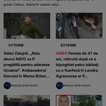
grade Celsius. Având în vedere valul...
EXTERNE
EXTERNE
Valeri Zalujnîi: „Abia
VIDEO
Femeie de 47 de
atunci NATO va fi
ani, reținută după ce a
pregătită pentru aderarea
înjunghiat patru bărbați
Ucrainei”. Ambasadorul
cu o foarfecă în Londra.
Kievului în Marea Britanie
Agresoarea ar fi
spune că blocul militar
româncă: „O cunosc de la
Redacția Știrile Kanal D
Redacția Știrile Kanal D
funcționează după
centru”
doctrine învechite