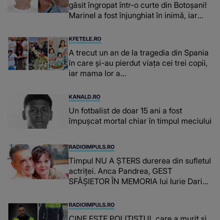
găsit îngropat într-o curte din Botoșani!
Marinel a fost înjunghiat în inimă, iar
concubina lui se numără printre
suspecți
KFETELE.RO
A trecut un an de la tragedia din Spania
în care și-au pierdut viața cei trei copii,
iar mama lor a…
KANALD.RO
Un fotbalist de doar 15 ani a fost
împușcat mortal chiar în timpul meciului
RADIOIMPULS.RO
Timpul NU A ȘTERS durerea din sufletul
actriței. Anca Pandrea, GEST
SFÂȘIETOR ÎN MEMORIA lui Iurie Darie:
"A fost copleșitor. Pe măsură ce trece
timpul parcă..."
RADIOIMPULS.RO
CINE ESTE POLIȚISTUL care a murit și