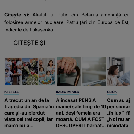
Citește și:
Aliatul lui Putin din Belarus amenință cu
folosirea armelor nucleare. Patru țări din Europa de Est,
indicate de Lukașenko
CITEȘTE ȘI
KFETELE
RADIO IMPULS
CLICK
A trecut un an de la
A încasat PENSIA
Cum au aju
tragedia din Spania în
mamei sale timp de 10
pensionari 
care și-au pierdut
ani, deși femeia era
„în lux”, făr
viața cei trei copii, iar
moartă. CUM A FOST
„Noi nu am 
mama lor a…
DESCOPERIT bărbatul
niciodată a
de 50 de ani și ce