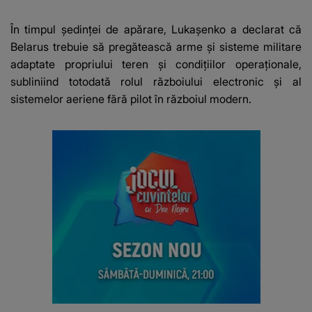
afacere a deschis cu
banii obținuți? SUMA
În timpul ședinței de apărare, Lukașenko a declarat că
E COLOSALĂ
Belarus trebuie să pregătească arme și sisteme militare
adaptate propriului teren și condițiilor operaționale,
subliniind totodată rolul războiului electronic și al
sistemelor aeriene fără pilot în războiul modern.