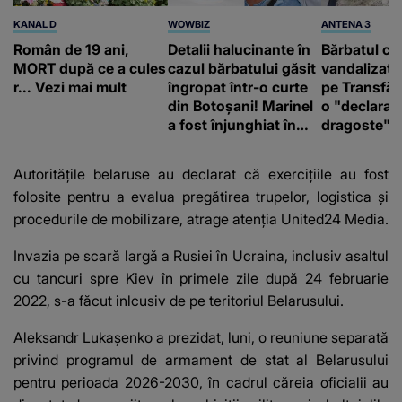
KANAL D
WOWBIZ
ANTENA 3
Român de 19 ani,
Detalii halucinante în
Bărbatul ca
MORT după ce a cules
cazul bărbatului găsit
vandalizat 
r... Vezi mai mult
îngropat într-o curte
pe Transfă
din Botoșani! Marinel
o "declaraţ
a fost înjunghiat în
dragoste" e
inimă, iar concubina
poliție și c
lui se numără printre
mediu
Autoritățile belaruse au declarat că exercițiile au fost
suspecți
folosite pentru a evalua pregătirea trupelor, logistica și
procedurile de mobilizare, atrage atenția
United24 Media
.
Invazia pe scară largă a Rusiei în Ucraina, inclusiv asaltul
cu tancuri spre Kiev în primele zile după 24 februarie
2022, s-a făcut inlcusiv de pe teritoriul Belarusului.
Aleksandr Lukașenko a prezidat, luni, o reuniune separată
privind programul de armament de stat al Belarusului
pentru perioada 2026-2030, în cadrul căreia oficialii au