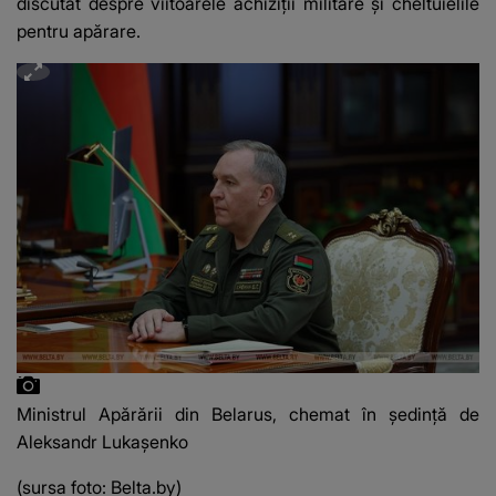
discutat despre viitoarele achiziții militare și cheltuielile
pentru apărare.
Ministrul Apărării din Belarus, chemat în ședință de
Aleksandr Lukașenko
(sursa foto: Belta.by)