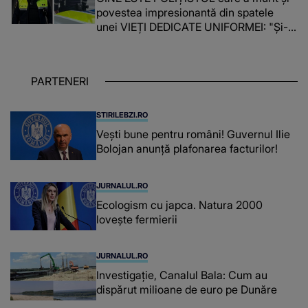
povestea impresionantă din spatele
unei VIEȚI DEDICATE UNIFORMEI: "Și-a
îndeplinit misiunile cu responsabilitate,
iar în relația cu colegii a fost un sprijin,
un sfătuitor și un..."
PARTENERI
STIRILEBZI.RO
Vești bune pentru români! Guvernul Ilie
Bolojan anunță plafonarea facturilor!
JURNALUL.RO
Ecologism cu japca. Natura 2000
lovește fermierii
JURNALUL.RO
Investigație, Canalul Bala: Cum au
dispărut milioane de euro pe Dunăre