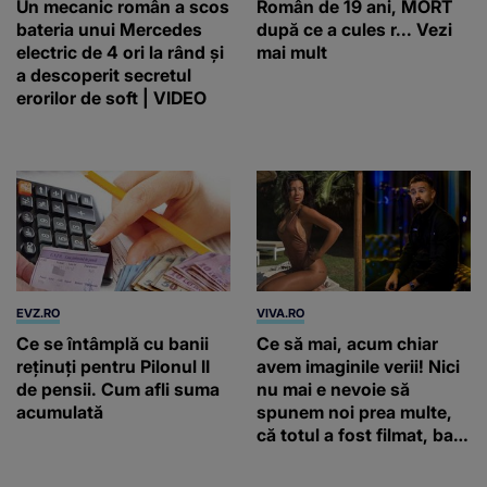
Un mecanic român a scos
Român de 19 ani, MORT
bateria unui Mercedes
după ce a cules r... Vezi
electric de 4 ori la rând și
mai mult
a descoperit secretul
erorilor de soft | VIDEO
EVZ.RO
VIVA.RO
Ce se întâmplă cu banii
Ce să mai, acum chiar
reținuți pentru Pilonul II
avem imaginile verii! Nici
de pensii. Cum afli suma
nu mai e nevoie să
acumulată
spunem noi prea multe,
că totul a fost filmat, ba
chiar artistul și-a întrebat
iubita dacă e adevărat! Și