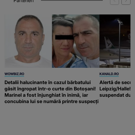
Parteneri
WOWBIZ.RO
KANALD.RO
Detalii halucinante în cazul bărbatului
Alertă de secur
găsit îngropat într-o curte din Botoșani!
Leipzig/Halle! T
Marinel a fost înjunghiat în inimă, iar
suspendat după
concubina lui se numără printre suspecți