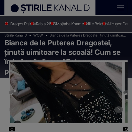
Dragos Pislaru
Rabla 2026
Mojtaba Khamenei
Ilie Bolojan
Nicușor Dan
Stirile Kanal D
WOW
Bianca de la Puterea Dragostei, ținută uimitoare
Bianca de la Puterea Dragostei,
la scoală! Cum se îmbrăca în liceu: "Este precum
poezia"
ținută uimitoare la scoală! Cum se
îmbrăca în liceu: "Este precum
poezia"