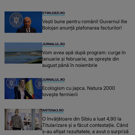
STIRILEBZI.RO
Vești bune pentru români! Guvernul Ilie
Bolojan anunță plafonarea facturilor!
JURNALUL.RO
Vom avea apă după program: curge în
ianuarie și februarie, se oprește din
august până în noiembrie
JURNALUL.RO
Ecologism cu japca. Natura 2000
lovește fermierii
ANTENA3.RO
O învățătoare din Sibiu a luat 4,90 la
Titularizare și a făcut contestație. Când
s-au afișat rezultatele, a avut o surpriză