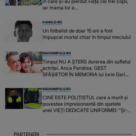
în care și-au pierdut viața cei trei copii,
iar mama lor a…
KANALD.RO
Un fotbalist de doar 15 ani a fost
împușcat mortal chiar în timpul meciului
RADIOIMPULS.RO
Timpul NU A ȘTERS durerea din sufletul
actriței. Anca Pandrea, GEST
SFÂȘIETOR ÎN MEMORIA lui Iurie Darie:
"A fost copleșitor. Pe măsură ce trece
timpul parcă..."
RADIOIMPULS.RO
CINE ESTE POLIȚISTUL care a murit și
povestea impresionantă din spatele
unei VIEȚI DEDICATE UNIFORMEI: "Și-a
îndeplinit misiunile cu responsabilitate,
iar în relația cu colegii a fost un sprijin,
un sfătuitor și un..."
PARTENERI