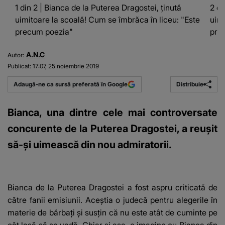
1 din 2 | Bianca de la Puterea Dragostei, ținută
2 di
uimitoare la scoală! Cum se îmbrăca în liceu: "Este
uimi
precum poezia"
pre
A.N.C
Autor:
Publicat:
17:07, 25 noiembrie 2019
Distribuie
Adaugă-ne ca sursă preferată în Google
Bianca, una dintre cele mai controversate
concurente de la Puterea Dragostei, a reușit
să-și uimească din nou admiratorii.
Bianca de la Puterea Dragostei a fost aspru criticată de
către fanii emisiunii. Aceștia o judecă pentru alegerile în
materie de bărbați și susțin că nu este atât de cuminte pe
cât lasă să se vadă. Chiar și așa, o imagine cu Bianca din