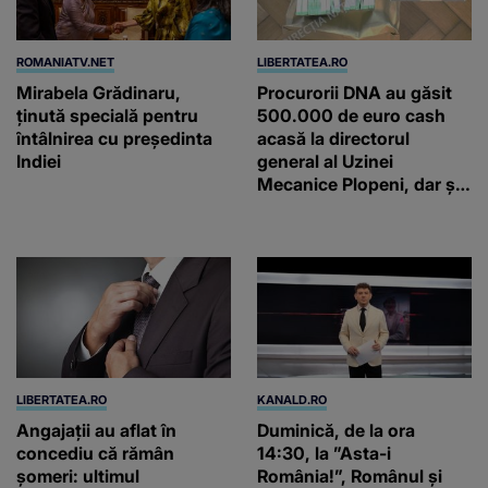
ROMANIATV.NET
LIBERTATEA.RO
Mirabela Grădinaru,
Procurorii DNA au găsit
ţinută specială pentru
500.000 de euro cash
întâlnirea cu preşedinta
acasă la directorul
Indiei
general al Uzinei
Mecanice Plopeni, dar și
două ceasuri Patek
Philippe și Rolex
LIBERTATEA.RO
KANALD.RO
Angajații au aflat în
Duminică, de la ora
concediu că rămân
14:30, la ”Asta-i
șomeri: ultimul
România!”, Românul și