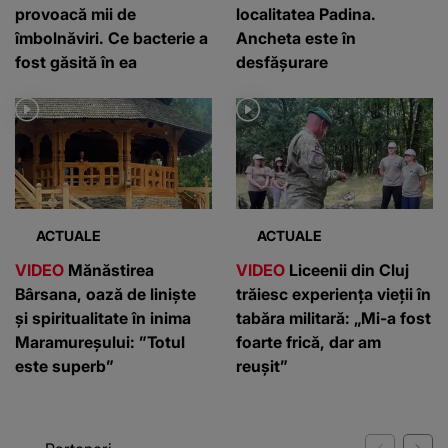
provoacă mii de
localitatea Padina.
îmbolnăviri. Ce bacterie a
Ancheta este în
fost găsită în ea
desfășurare
ACTUALE
ACTUALE
VIDEO
Mănăstirea
VIDEO
Liceenii din Cluj
Bârsana, oază de liniște
trăiesc experiența vieții în
și spiritualitate în inima
tabăra militară: „Mi-a fost
Maramureșului: ”Totul
foarte frică, dar am
este superb”
reușit”