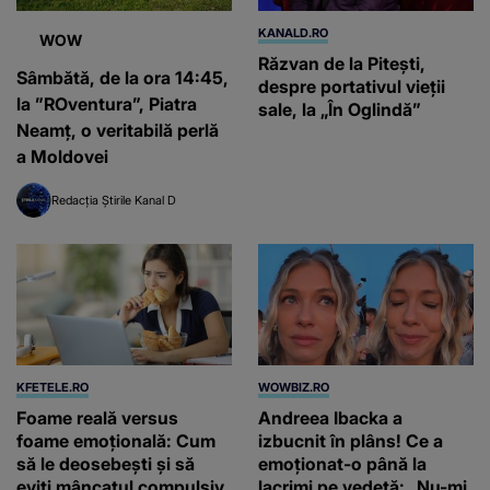
KANALD.RO
WOW
Răzvan de la Pitești,
Sâmbătă, de la ora 14:45,
despre portativul vieții
la ”ROventura”, Piatra
sale, la „În Oglindă”
Neamț, o veritabilă perlă
a Moldovei
Redacția Știrile Kanal D
KFETELE.RO
WOWBIZ.RO
Foame reală versus
Andreea Ibacka a
foame emoțională: Cum
izbucnit în plâns! Ce a
să le deosebești și să
emoționat-o până la
eviți mâncatul compulsiv
lacrimi pe vedetă: „Nu-mi