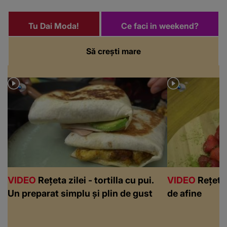
Tu Dai Moda!
Ce faci in weekend?
Să crești mare
VIDEO
Rețeta zilei - tortilla cu pui.
VIDEO
Rețeta 
Un preparat simplu și plin de gust
de afine