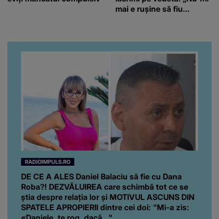
mai e rușine să fiu
vulnerabilă”
RADIOIMPULS.RO
DE CE A ALES Daniel Balaciu să fie cu Dana
Roba?! DEZVĂLUIREA care schimbă tot ce se
știa despre relația lor și MOTIVUL ASCUNS DIN
SPATELE APROPIERII dintre cei doi: "Mi-a zis:
«Daniele, te rog, dacă..."