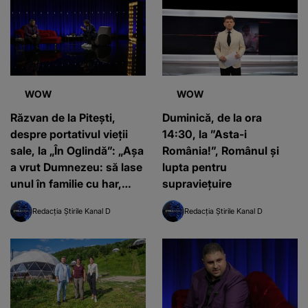
WOW
WOW
Răzvan de la Pitești,
Duminică, de la ora
despre portativul vieții
14:30, la ”Asta-i
sale, la „În Oglindă”: „Așa
România!”, Românul și
a vrut Dumnezeu: să lase
lupta pentru
unul în familie cu har,
supraviețuire
harul de a cânta, să poată
Redacția Știrile Kanal D
Redacția Știrile Kanal D
să ofere familiei ceea ce-i
lipsește”