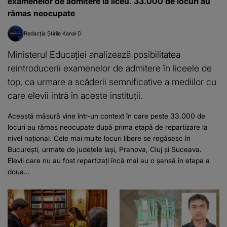
examenelor de admitere la liceu. 33.000 de locuri au
rămas neocupate
Redacția Știrile Kanal D
Ministerul Educației analizează posibilitatea
reintroducerii examenelor de admitere în liceele de
top, ca urmare a scăderii semnificative a mediilor cu
care elevii intră în aceste instituții.
Această măsură vine într-un context în care peste 33.000 de
locuri au rămas neocupate după prima etapă de repartizare la
nivel național. Cele mai multe locuri libere se regăsesc în
București, urmate de județele Iași, Prahova, Cluj și Suceava.
Elevii care nu au fost repartizați încă mai au o șansă în etapa a
doua...