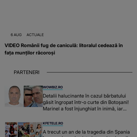
6 AUG
ACTUALE
VIDEO Românii fug de caniculă: litoralul cedează în
fața munților răcoroși
PARTENERI
WOWBIZ.RO
Detalii halucinante în cazul bărbatului
găsit îngropat într-o curte din Botoșani!
Marinel a fost înjunghiat în inimă, iar
concubina lui se numără printre
suspecți
KFETELE.RO
A trecut un an de la tragedia din Spania