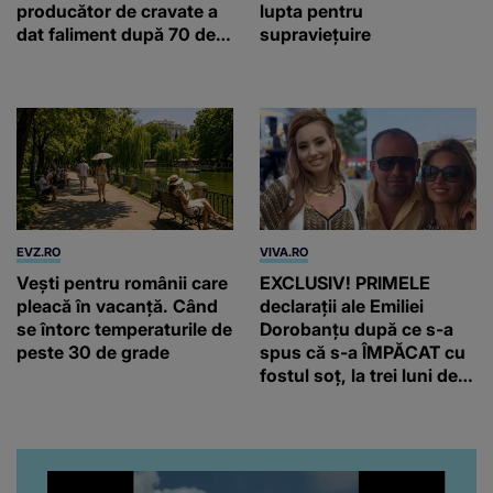
producător de cravate a
lupta pentru
dat faliment după 70 de
supraviețuire
ani, în Elveția
EVZ.RO
VIVA.RO
Vești pentru românii care
EXCLUSIV! PRIMELE
pleacă în vacanță. Când
declarații ale Emiliei
se întorc temperaturile de
Dorobanțu după ce s-a
peste 30 de grade
spus că s-a ÎMPĂCAT cu
fostul soț, la trei luni de
când au divorțat. Ce-a
putut să spună frumoasa
artistă i-a lăsat MASCĂ
pe toți. De data aceasta,
chiar a rupt tăcerea: