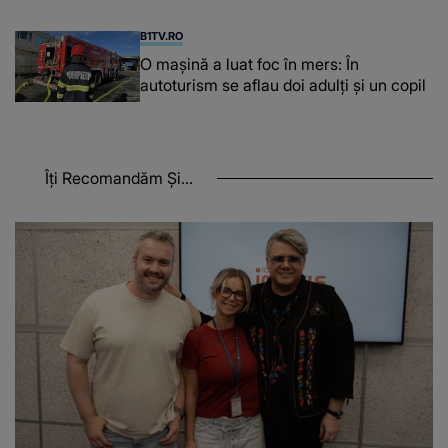
B1TV.RO
O maşină a luat foc în mers: În
autoturism se aflau doi adulți și un copil
Îți Recomandăm Și...