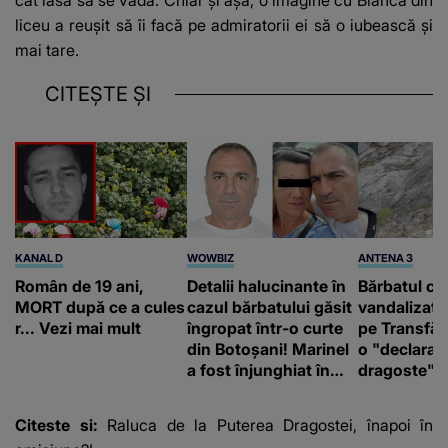
liceu a reușit să îi facă pe admiratorii ei să o iubească și
mai tare.
CITEȘTE ȘI
KANAL D
WOWBIZ
ANTENA 3
Român de 19 ani,
Detalii halucinante în
Bărbatul ca
MORT după ce a cules
cazul bărbatului găsit
vandalizat 
r... Vezi mai mult
îngropat într-o curte
pe Transfă
din Botoșani! Marinel
o "declaraţ
a fost înjunghiat în
dragoste" e
inimă, iar concubina
poliție și c
lui se numără printre
mediu
Citeste si:
Raluca de la Puterea Dragostei, înapoi în
suspecți