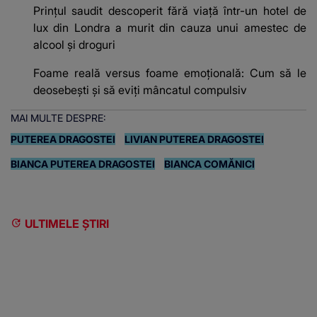
Prințul saudit descoperit fără viață într-un hotel de
lux din Londra a murit din cauza unui amestec de
alcool și droguri
Foame reală versus foame emoțională: Cum să le
deosebești și să eviți mâncatul compulsiv
MAI MULTE DESPRE:
PUTEREA DRAGOSTEI
LIVIAN PUTEREA DRAGOSTEI
BIANCA PUTEREA DRAGOSTEI
BIANCA COMĂNICI
ULTIMELE ȘTIRI