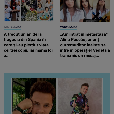
KFETELE.RO
WOWBIZ.RO
A trecut un an de la
„Am intrat în metastază”
tragedia din Spania în
Alina Pușcău, anunț
care și-au pierdut viața
cutremurător înainte să
cei trei copii, iar mama lor
intre în operație! Vedeta a
a…
transmis un mesaj
emoționant fanilor