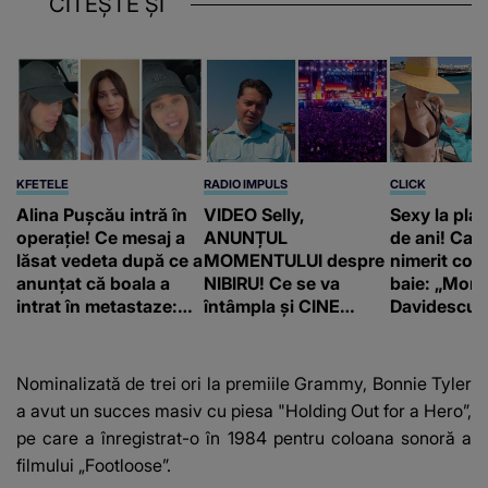
CITEȘTE ȘI
KFETELE
RADIO IMPULS
CLICK
Alina Pușcău intră în
VIDEO Selly,
Sexy la plaj
operație! Ce mesaj a
ANUNȚUL
de ani! Car
lăsat vedeta după ce a
MOMENTULUI despre
nimerit cos
anunțat că boala a
NIBIRU! Ce se va
baie: „Moni
intrat în metastaze:
întâmpla și CINE
Davidescu e
“Am cancer!”
SUNT CEI VIZAȚI de
această situație: "Îmi
e ciudă că..."
Nominalizată de trei ori la premiile Grammy, Bonnie Tyler
a avut un succes masiv cu piesa "Holding Out for a Hero”,
pe care a înregistrat-o în 1984 pentru coloana sonoră a
filmului „Footloose”.