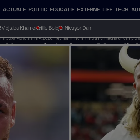
ACTUALE
POLITIC
EDUCAȚIE
EXTERNE
LIFE
TECH
AU
6
Mojtaba Khamenei
Ilie Bolojan
Nicușor Dan
a la Cupa Mondială FIFA 2026. Neymar, în lacrimi la ultimul meci la un campion
de Norvegia la Cupa Mondial
a ultimul meci la un campio