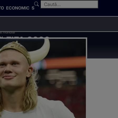
TO
ECONOMIC
SPORT
at mondial
ă FIFA 2026.
nat mondial