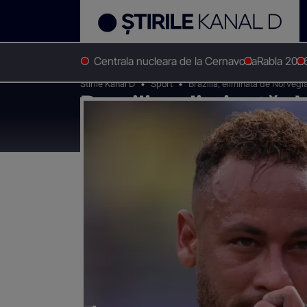
Centrala nucleara de la Cernavoda
Rabla 202
Stirile Kanal D
Sport
Brazilia, eliminată de Norvegi
Brazilia, eliminată 
Neymar, în lacrimi l