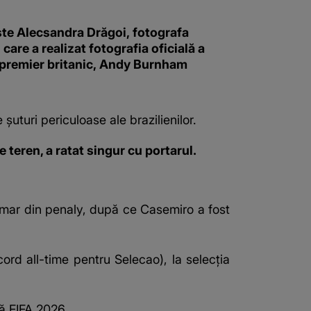
ste Alecsandra Drăgoi, fotografa
i care a realizat fotografia oficială a
 premier britanic, Andy Burnham
șuturi periculoase ale brazilienilor.
e teren, a ratat singur cu portarul.
 Neymar din penaly, după ce Casemiro a fost
ord all-time pentru Selecao), la selecția
ă FIFA 2026
.