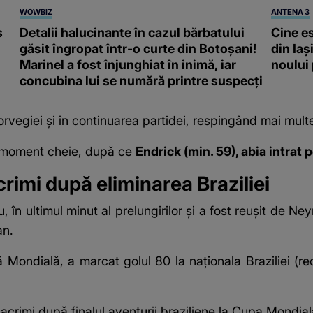
WOWBIZ
ANTENA 3
s
Detalii halucinante în cazul bărbatului
Cine e
găsit îngropat într-o curte din Botoșani!
din Iaș
Marinel a fost înjunghiat în inimă, iar
noului
concubina lui se numără printre suspecți
orvegiei și în continuarea partidei, respingând mai multe 
ou moment cheie, după ce
Endrick (min. 59), abia intrat p
rimi după eliminarea Braziliei
ziu, în ultimul minut al prelungirilor și a fost reușit de
an.
 Mondială, a marcat golul 80 la naționala Braziliei (rec
lacrimi după finalul aventurii braziliene la
Cupa Mondial