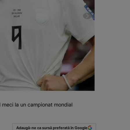
mul meci la un campionat mondial
2 din 4 | Braz
Adaugă-ne ca sursă preferată în Google