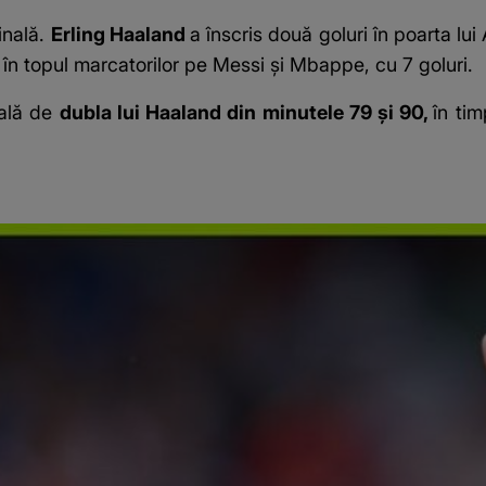
inală.
Erling Haaland
a înscris două goluri în poarta lui
 în topul marcatorilor pe Messi și Mbappe, cu 7 goluri.
nală de
dubla lui Haaland din minutele 79 și 90,
în tim