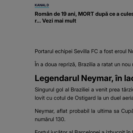
KANAL D
Român de 19 ani, MORT după ce a cule
r... Vezi mai mult
Portarul echipei Sevilla FC a fost eroul N
În a doua repriză, Brazilia a ratat un n
Legendarul Neymar, în lac
Singurul gol al Braziliei a venit prea târ
lovit cu cotul de Ostigard la un duel aeri
Neymar, aflat probabil la ultima sa Cupă
numărul 130.
Fostul jucător al Barcelonei a izbucnit în 