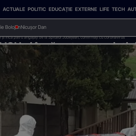
ACTUALE
POLITIC
EDUCAȚIE
EXTERNE
LIFE
TECH
AU
Ilie Bolojan
Nicușor Dan
 şi încă patru angajaţi de la Spitalul Judeţean, confirmaţi cu coronavirus
ISU şi încă patru angajaţi d
i cu coronavirus