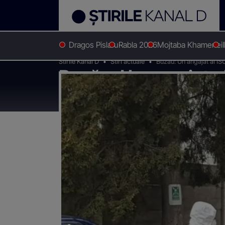
Dragos Pislaru
Rabla 2026
Mojtaba Khamenei
Stirile Kanal D
Stiri actuale
Buzău: Un angajat al ISU
Buzău: Un angajat al 
Judeţean, confirmaţ