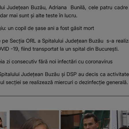
alului Judeţean Buzău, Adriana Bunilă, cele patru cadre
dar mai sunt şi alte teste în lucru.
u: un copil de șase ani a fost găsit mort
 pe Secţia ORL a Spitalului Judeţean Buzău s-a reali
ID -19, fiind transportat la un spital din Bucureşti.
ia zi consecutiv fără noi infectări cu coronavirus
Spitalului Judeţean Buzău şi DSP au decis ca activita
velul secţiei se realizează miercuri o dezinfecţie generală.