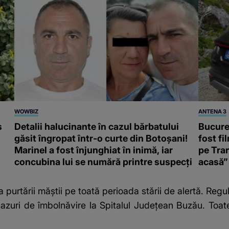
WOWBIZ
ANTENA 3
s
Detalii halucinante în cazul bărbatului
Bucureș
găsit îngropat într-o curte din Botoșani!
fost fi
Marinel a fost înjunghiat în inimă, iar
pe Tran
concubina lui se numără printre suspecți
acasă”
a purtării măștii pe toată perioada stării de alertă. Regu
cazuri de îmbolnăvire la Spitalul Judeţean Buzău. Toa