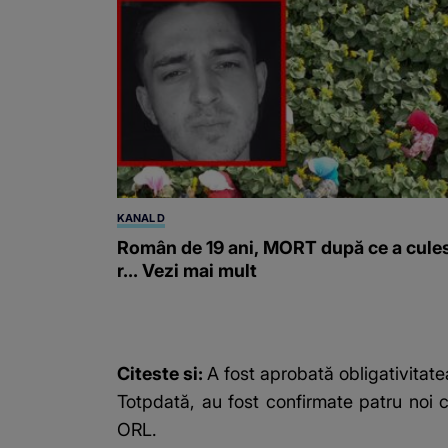
KANAL D
Român de 19 ani, MORT după ce a cule
r... Vezi mai mult
Citeste si:
A fost aprobată obligativitate
Totpdată, au fost confirmate patru noi 
ORL.