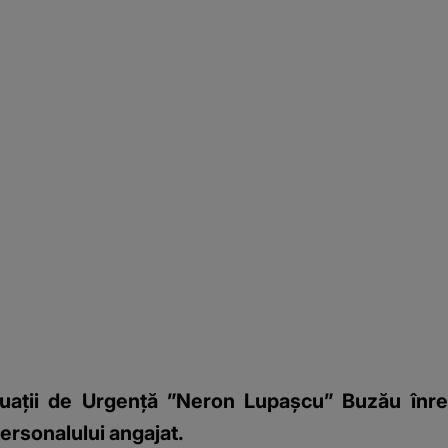
tuaţii de Urgenţă ”Neron Lupaşcu” Buzău înreg
personalului angajat.