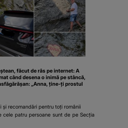
tean, făcut de râs pe internet: A
lmat când desena o inimă pe stâncă,
sfăgărășan: „Anna, ține-ți prostul
li și recomandări pentru toți românii
te cele patru persoane sunt de pe Secţia