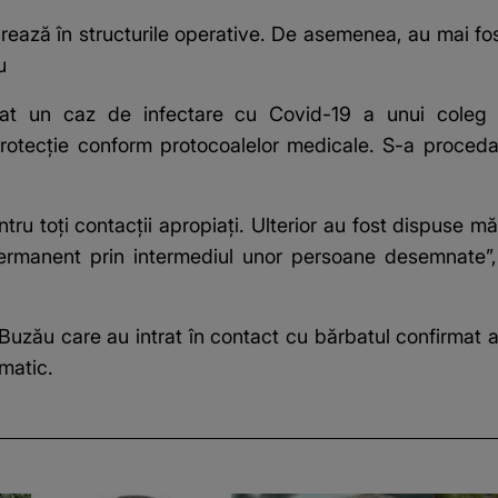
rează în structurile operative. De asemenea, au mai fos
u
rat un caz de infectare cu Covid-19 a unui coleg c
protecţie conform protocoalelor medicale. S-a procedat 
u toţi contacţii apropiaţi. Ulterior au fost dispuse mă
ermanent prin intermediul unor persoane desemnate”,
SU Buzău care au intrat în contact cu bărbatul confirmat a
matic.