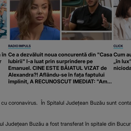
RADIO IMPULS
CLICK
 în
Ce a dezvăluit noua concurentă din "Casa
Cum au
r
Iubirii" l-a luat prin surprindere pe
„în lux
Emanuel. CINE ESTE BĂIATUL VIZAT de
niciod
Alexandra?! Aflându-se în fața faptului
împlinit, A RECUNOSCUT IMEDIAT: "Am
avut..."
e cu coronavirus. În Spitalul Judeţean Buzău sunt con
l Judeţean Buzău a fost transferat în spitale din Bucur