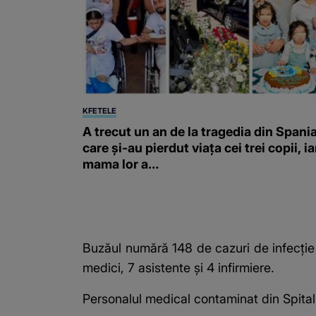
KFETELE
A trecut un an de la tragedia din Spania
care și-au pierdut viața cei trei copii, ia
mama lor a…
Buzăul numără 148 de cazuri de infecţi
medici, 7 asistente şi 4 infirmiere.
Personalul medical contaminat din Spitalu