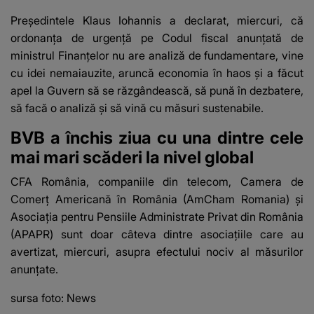
Preşedintele Klaus Iohannis a declarat, miercuri, că
ordonanţa de urgenţă pe Codul fiscal anunţată de
ministrul Finanţelor nu are analiză de fundamentare, vine
cu idei nemaiauzite, aruncă economia în haos şi a făcut
apel la Guvern să se răzgândească, să pună în dezbatere,
să facă o analiză şi să vină cu măsuri sustenabile.
BVB a închis ziua cu una dintre cele
mai mari scăderi la nivel global
CFA România, companiile din telecom, Camera de
Comerţ Americană în România (AmCham Romania) şi
Asociaţia pentru Pensiile Administrate Privat din România
(APAPR) sunt doar câteva dintre asociaţiile care au
avertizat, miercuri, asupra efectului nociv al măsurilor
anunţate.
sursa foto: News