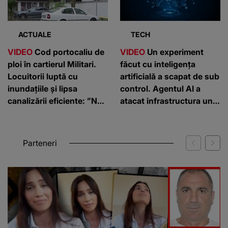
ACTUALE
TECH
VIDEO
Cod portocaliu de
VIDEO
Un experiment
ploi în cartierul Militari.
făcut cu inteligența
Locuitorii luptă cu
artificială a scapat de sub
inundațiile și lipsa
control. Agentul AI a
canalizării eficiente: ”Nu
atacat infrastructura unei
putem ieși din case”
companii
Parteneri