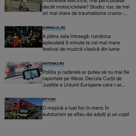
Trotinetele electrice, mai periculoase
decât motocicletele? Studiu: risc de trei
ori mai mare de traumatisme cranio-
cerebrale
JURNALUL.RO
A plâns sala întreagă: românca
aplaudată 5 minute la cel mai mare
festival de muzică clasică din lume
ANTENA3.RO
Poliţia şi radarele ar putea să nu mai fie
raportate pe Waze. Decizia Curţii de
Justiție a Uniunii Europene care i-ar
afecta pe şoferi
B1TV.RO
O maşină a luat foc în mers: În
autoturism se aflau doi adulți și un copil