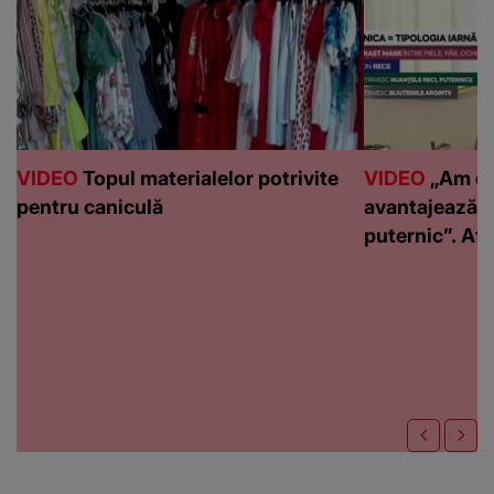
VIDEO
Topul materialelor potrivite
VIDEO
„Am de
pentru caniculă
avantajează c
puternic”. Află