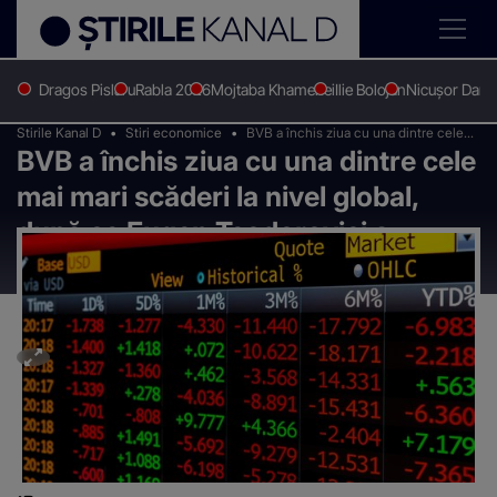
Dragos Pislaru
Rabla 2026
Mojtaba Khamenei
Ilie Bolojan
Nicușor Dan
Stirile Kanal D
Stiri economice
BVB a închis ziua cu una dintre cele
BVB a închis ziua cu una dintre cele
mai mari scăderi la nivel global, după
ce Eugen Teodorovici a anunțat "Taxa
mai mari scăderi la nivel global,
pe lăcomie"
după ce Eugen Teodorovici a
anunțat "Taxa pe lăcomie"