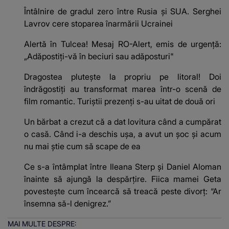
Întâlnire de gradul zero între Rusia și SUA. Serghei
Lavrov cere stoparea înarmării Ucrainei
Alertă în Tulcea! Mesaj RO-Alert, emis de urgență:
„Adăpostiţi-vă în beciuri sau adăposturi"
Dragostea plutește la propriu pe litoral! Doi
îndrăgostiți au transformat marea într-o scenă de
film romantic. Turiștii prezenți s-au uitat de două ori
Un bărbat a crezut că a dat lovitura când a cumpărat
o casă. Când i-a deschis ușa, a avut un șoc și acum
nu mai știe cum să scape de ea
Ce s-a întâmplat între Ileana Sterp și Daniel Aloman
înainte să ajungă la despărțire. Fiica mamei Geta
povestește cum încearcă să treacă peste divorț: “Ar
însemna să-l denigrez.”
MAI MULTE DESPRE: