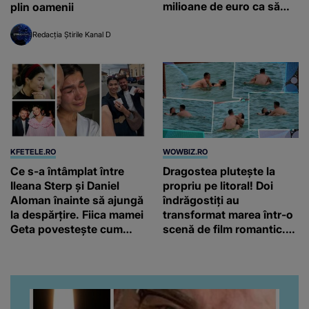
milioane de euro ca să
plin oamenii
salveze un stejar vechi de
500 de ani
Redacția Știrile Kanal D
KFETELE.RO
WOWBIZ.RO
Ce s-a întâmplat între
Dragostea plutește la
Ileana Sterp și Daniel
propriu pe litoral! Doi
Aloman înainte să ajungă
îndrăgostiți au
la despărțire. Fiica mamei
transformat marea într-o
Geta povestește cum
scenă de film romantic.
încearcă să treacă peste
Turiștii prezenți s-au uitat
divorț: “Ar însemna să-l
de două ori
denigrez.”