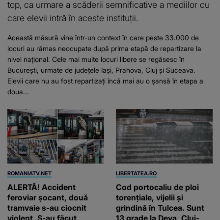
top, ca urmare a scăderii semnificative a mediilor cu
care elevii intră în aceste instituții.
Această măsură vine într-un context în care peste 33.000 de
locuri au rămas neocupate după prima etapă de repartizare la
nivel național. Cele mai multe locuri libere se regăsesc în
București, urmate de județele Iași, Prahova, Cluj și Suceava.
Elevii care nu au fost repartizați încă mai au o șansă în etapa a
doua...
ROMANIATV.NET
LIBERTATEA.RO
ALERTĂ! Accident
Cod portocaliu de ploi
feroviar șocant, două
torențiale, vijelii și
tramvaie s-au ciocnit
grindină în Tulcea. Sunt
violent. S-au făcut
13 grade la Deva, Cluj-