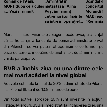
Român de 19 ani,
„Am intrat în
Scandal di
MORT după ce a cules
metastază” Alina
concertului
r... Vezi mai mult
Pușcău, anunț
Morandi în 
cutremurător înainte
MAE reacți
să intre în operație!
"România s
Vedeta a transmis un
integritatea 
mesaj emoționant
a Georgiei"
Marţi, ministrul Finanţelor, Eugen Teodorovici, a anunţat
fanilor
că participanţii la fondurile de pensii administrate privat
din Pilonul II se vor putea retrage înainte de termen pe
bază de cerere, începând de anul viitor, după minimum 5
ani de participare.
BVB a închis ziua cu una dintre cele
mai mari scăderi la nivel global
Activele estimate la final de 2018, administrate de Pilonul
II şi Pilonul III, sunt de 10,9 miliarde de euro.
Din total active, aproape 20% sunt investite în acţiuni
listate. Miercuri, BVB a înregistrat, la închiderea zilei, una