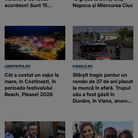
acordeon! Sunt 15
Napoca și Miercurea Ciuc
victime / VIDEO
LIBERTATEA.RO
KANALD.RO
Cât a costat un sejur la
Sfârșit tragic pentur un
mare, în Costinești, în
român de 37 de ani plecat
perioada festivalului
la muncă în afară. Trupul
Beach, Please! 2026
său a fost găsit în
Dunăre, în Viena, aruncat
intenționat de doi
polonezi