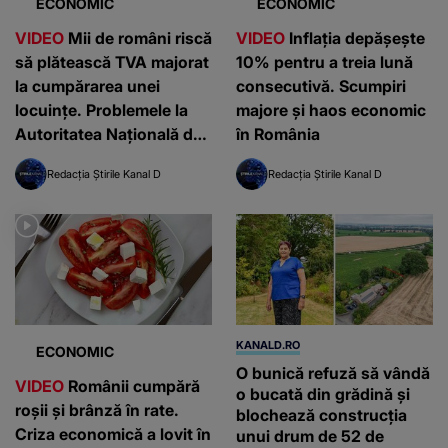
ECONOMIC
ECONOMIC
VIDEO
Mii de români riscă
VIDEO
Inflația depășește
să plătească TVA majorat
10% pentru a treia lună
la cumpărarea unei
consecutivă. Scumpiri
locuințe. Problemele la
majore și haos economic
Autoritatea Națională de
în România
Cadastru
Redacția Știrile Kanal D
Redacția Știrile Kanal D
KANALD.RO
ECONOMIC
O bunică refuză să vândă
VIDEO
Românii cumpără
o bucată din grădină și
roșii și brânză în rate.
blochează construcția
Criza economică a lovit în
unui drum de 52 de