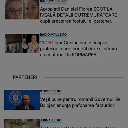
RADIOIMPULS.RO
Apropiații Danielei Florea SCOT LA
IVEALĂ DETALII CUTREMURĂTOARE
după arestarea fostului ei partener.
PRIN CE A FOST NEVOITĂ să treacă
românca ucisă în Italia și ascunsă în
RADIOIMPULS.RO
lada unui pat: " Îmi pare rău că nu am
VIDEO
Igor Cuciuc cântă despre
reușit să fac mai mult pentru ea și..."
profesorii care, prin răbdare și dăruire,
au contribuit la FORMAREA
OAMENILOR DE ASTĂZI. Ce spune
despre dascălii care lasă amprente
puternice ÎN SUFLETELE ELEVILOR,
PARTENERI
chiar și după trecerea anilor: "De
fiecare dată când..."
STIRILEBZI.RO
Vești bune pentru români! Guvernul Ilie
Bolojan anunță plafonarea facturilor!
JURNALUL.RO