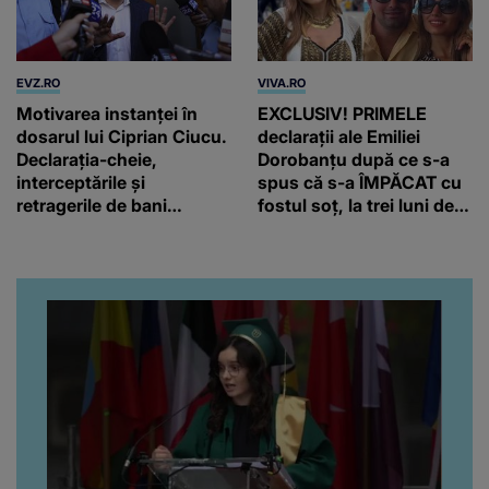
EVZ.RO
VIVA.RO
Motivarea instanței în
EXCLUSIV! PRIMELE
dosarul lui Ciprian Ciucu.
declarații ale Emiliei
Declarația-cheie,
Dorobanțu după ce s-a
interceptările și
spus că s-a ÎMPĂCAT cu
retragerile de bani
fostul soț, la trei luni de
invocate de Tribunal
când au divorțat. Ce-a
putut să spună frumoasa
artistă i-a lăsat MASCĂ
pe toți. De data aceasta,
chiar a rupt tăcerea:
”Poate că aveam să ne
spunem, să ne...”