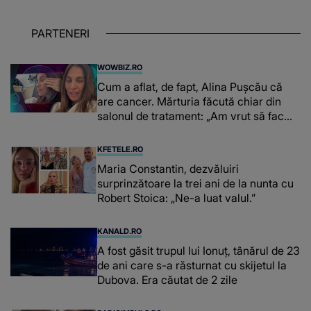
PARTENERI
WOWBIZ.RO
Cum a aflat, de fapt, Alina Pușcău că
are cancer. Mărturia făcută chiar din
salonul de tratament: „Am vrut să fac
niște genuflexiuni și a început să mă
înțepe sânul”
KFETELE.RO
Maria Constantin, dezvăluiri
surprinzătoare la trei ani de la nunta cu
Robert Stoica: „Ne-a luat valul.”
KANALD.RO
A fost găsit trupul lui Ionuț, tânărul de 23
de ani care s-a răsturnat cu skijetul la
Dubova. Era căutat de 2 zile