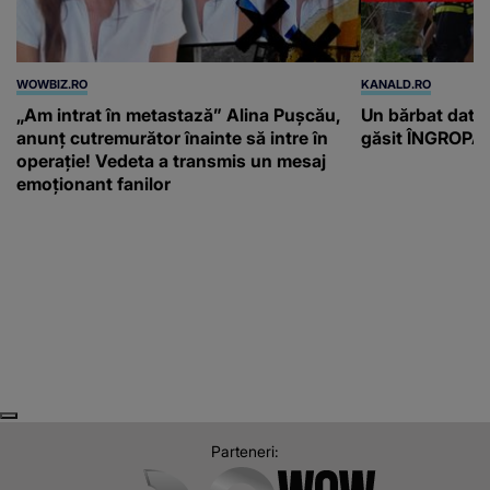
WOWBIZ.RO
KANALD.RO
„Am intrat în metastază” Alina Pușcău,
Un bărbat dat di
anunț cutremurător înainte să intre în
găsit ÎNGROPAT 
operație! Vedeta a transmis un mesaj
emoționant fanilor
Next
Previous
Parteneri: