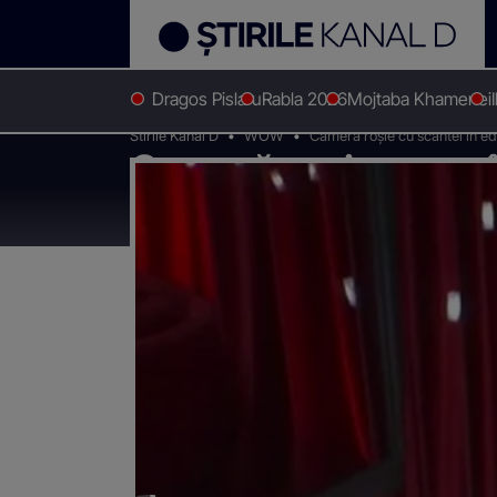
Dragos Pislaru
Rabla 2026
Mojtaba Khamenei
Stirile Kanal D
WOW
Cameră roșie cu scântei în edi
Cameră roșie cu scân
Iubirii”. Radu și Cri