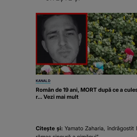
KANAL D
Român de 19 ani, MORT după ce a cule
r... Vezi mai mult
Citește și:
Yamato Zaharia, îndrăgostit l
rămas singură a nimănui”