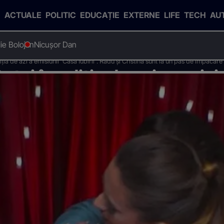
ACTUALE
POLITIC
EDUCAȚIE
EXTERNE
LIFE
TECH
AU
Ilie Bolojan
Nicușor Dan
ția de azi a emisiunii ”Casa Iubirii”. Radu și Cristina sunt la un pas de împăcare
tei în ediția de azi a emisi
stina sunt la un pas de împă