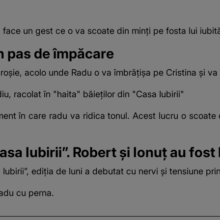
a face un gest ce
o va scoate din minți pe fosta lui iubit
un pas de împăcare
a roșie, acolo unde
Radu o va îmbrățișa pe Cristina
și va
, racolat în "haita" băieților din "Casa Iubirii"
ent în care radu va ridica tonul. Acest lucru o scoate d
sa Iubirii”. Robert și Ionuț au fost
birii”, ediția de luni a debutat cu nervi și tensiune pri
 Radu cu perna.