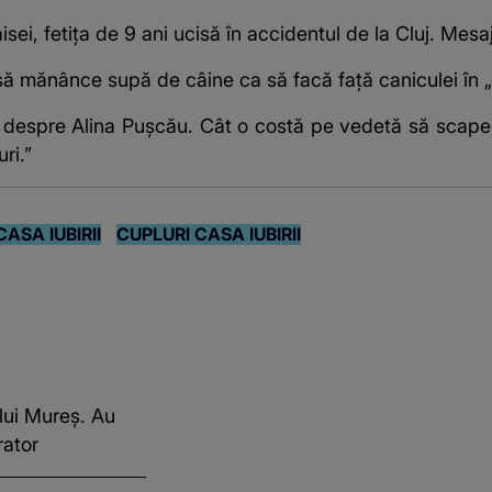
ei, fetița de 9 ani ucisă în accidentul de la Cluj. Mesa
ă mănânce supă de câine ca să facă față caniculei în „
e despre Alina Pușcău. Cât o costă pe vedetă să scape
ri.”
CASA IUBIRII
CUPLURI CASA IUBIRII
ului Mureș. Au
rator