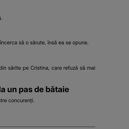
ă
.
 încerca să o sărute, însă ea se opune.
in sărite pe Cristina, care refuză să mai
 la un pas de bătaie
ntre concurenți.