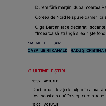
Durere fără margini după moartea Rais
Coreea de Nord le spune oamenilor s
Olga Barcari face declarații șocant
“Încearcă să strângă și ea niște fondu
MAI MULTE DESPRE:
CASA IUBIRII KANALD
RADU ȘI CRISTINA 
ULTIMELE ȘTIRI
16:32
ACTUALE
Doi bărbați, loviți de fulger în albia râ
fost scoși din apă în stop cardio-respi
16:05
ACTUALE