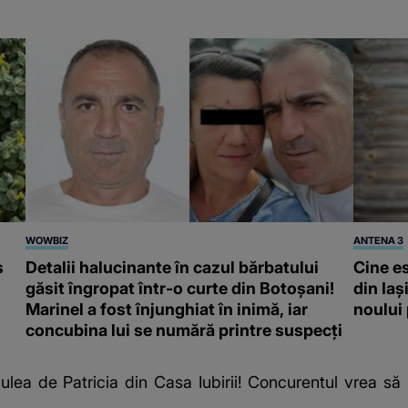
WOWBIZ
ANTENA 3
s
Detalii halucinante în cazul bărbatului
Cine e
găsit îngropat într-o curte din Botoșani!
din Iaș
Marinel a fost înjunghiat în inimă, iar
noului
concubina lui se numără printre suspecți
ulea de Patricia din Casa Iubirii! Concurentul vrea să 