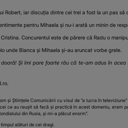
i Robert, iar discuția dintre cei trei a fost la un pas să
sentimente pentru Mihaela și nu-i arată un minin de resp
Cristina. Concurentul este de părere că Radu o manip
olo unde Bianca și Mihaela și-au aruncat vorbe grele.
oară! Și îmi pare foarte rău că te-am adus în acea sta
.ro
.
 și Științele Comunicării cu visul de ”a lucra în televiziune” sau
 cei ce au reușit să facă și practică în acest domeniu, eram p
ondialului din Rusia, și mi-a plăcut enorm”.
timpul alături de cei dragi.