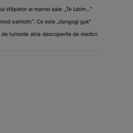
jul sfâșietor al mamei sale: „Te iubim…”
mod patriotic”. Ce este „dangogi guk”
 de tumorile abia descoperite de medici: