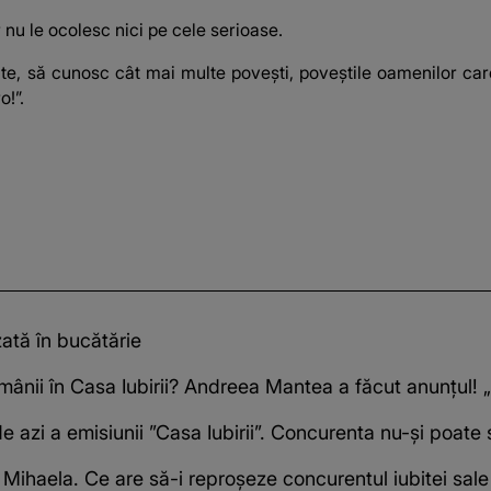
 nu le ocolesc nici pe cele serioase.
e, să cunosc cât mai multe povești, poveștile oamenilor care î
o!”.
zată în bucătărie
mânii în Casa Iubirii? Andreea Mantea a făcut anunțul! „
 de azi a emisiunii ”Casa Iubirii”. Concurenta nu-și poate
 Mihaela. Ce are să-i reproșeze concurentul iubitei sale