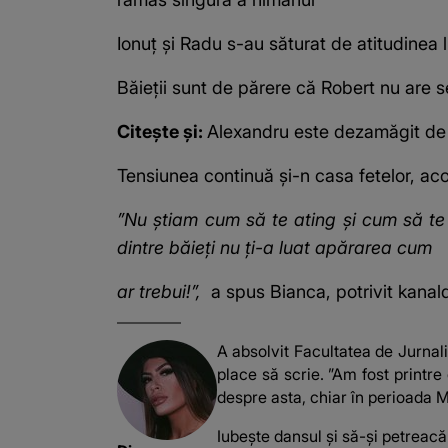
Ionuț și Radu s-au săturat de atitudinea lu
Băieții sunt de părere că Robert nu are 
Citește și:
Alexandru este dezamăgit de 
Tensiunea continuă și-n casa fetelor, ac
”Nu știam cum să te ating și cum să te d
dintre băieți nu ți-a luat apărarea cum
ar trebui!”,
a spus Bianca, potrivit
kanald
A absolvit Facultatea de Jurnalism
place să scrie. ”Am fost printre
despre asta, chiar în perioada M
Iubește dansul și să-și petreacă 