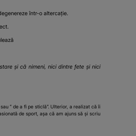
 degenereze într-o altercație.
ect.
ulează
re și că nimeni, nici dintre fete și nici
 ” de a fi pe sticlă”. Ulterior, a realizat că îi
asionată de sport, așa că am ajuns să și scriu