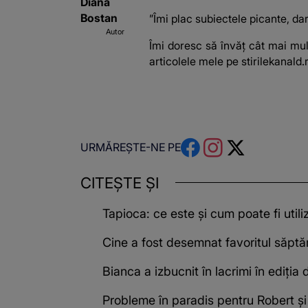
Diana
Bostan
”Îmi plac subiectele picante, dar
Autor
Îmi doresc să învăț cât mai mult
articolele mele pe stirilekanald.r
URMĂREȘTE-NE PE
CITEȘTE ȘI
Tapioca: ce este și cum poate fi utili
Cine a fost desemnat favoritul săptă
Bianca a izbucnit în lacrimi în ediția
Probleme în paradis pentru Robert și