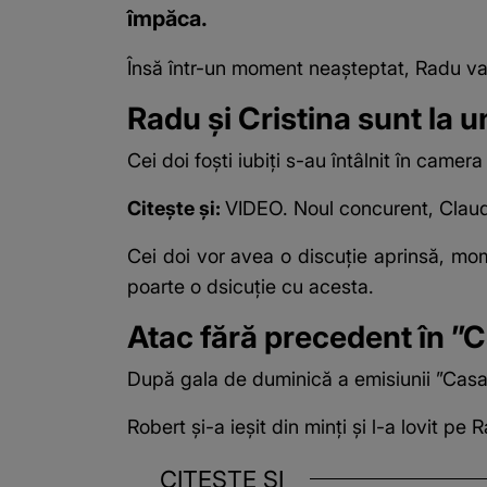
împăca.
Însă într-un moment neașteptat, Radu v
Radu și Cristina sunt la 
Cei doi foști iubiți s-au întâlnit în camer
Citește și:
VIDEO. Noul concurent, Claudiu
Cei doi vor avea o discuție aprinsă, mom
poarte o dsicuție cu acesta.
Atac fără precedent în ”Ca
După gala de duminică a emisiunii ”Casa Iu
Robert și-a ieșit din minți și l-a lovit pe
CITEȘTE ȘI