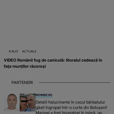
6 AUG
ACTUALE
VIDEO Românii fug de caniculă: litoralul cedează în
fața munților răcoroși
PARTENERI
WOWBIZ.RO
Detalii halucinante în cazul bărbatului
găsit îngropat într-o curte din Botoșani!
Marinel a fost înjunghiat în inimă, iar