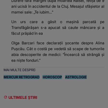
Durere fără margini după moartea Raisei, fetița de 9
ani ucisă în accidentul de la Cluj. Mesajul sfâșietor al
mamei sale: „Te iubim…”
Un urs care a găsit o mașină parcată pe
Transfăgărășan s-a apucat să caute mâncare și a
făcut prăpăd în ea
Olga Barcari face declarații șocante despre Alina
Pușcău. Cât o costă pe vedetă să scape de tumorile
abia descoperite de medici: “Încearcă să strângă și
ea niște fonduri.”
MAI MULTE DESPRE:
MERCUR RETROGRAD
HOROSCOP
ASTROLOGIE
ULTIMELE ȘTIRI