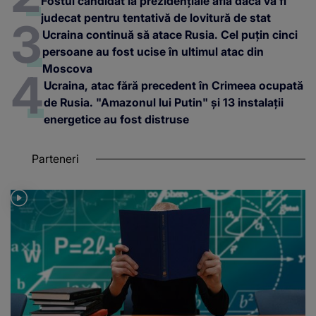
Fostul candidat la prezidențiale află dacă va fi
judecat pentru tentativă de lovitură de stat
Ucraina continuă să atace Rusia. Cel puțin cinci
persoane au fost ucise în ultimul atac din
Moscova
Ucraina, atac fără precedent în Crimeea ocupată
de Rusia. "Amazonul lui Putin" și 13 instalații
energetice au fost distruse
Parteneri