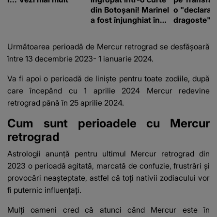
din Botoșani! Marinel
o "declaraţ
a fost înjunghiat în
dragoste" e
inimă, iar concubina
poliție și c
lui se numără printre
mediu
Următoarea perioadă de Mercur retrograd se desfășoară
suspecți
între 13 decembrie 2023- 1 ianuarie 2024.
Va fi apoi o perioadă de liniște pentru toate zodiile, după
care începând cu 1 aprilie 2024 Mercur redevine
retrograd până în 25 aprilie 2024.
Cum sunt perioadele cu Mercur
retrograd
Astrologii anunță pentru ultimul Mercur retrograd din
2023 o perioadă agitată, marcată de confuzie, frustrări și
provocări neașteptate, astfel că toți nativii zodiacului vor
fi puternic influențați.
Mulți oameni cred că atunci când Mercur este în