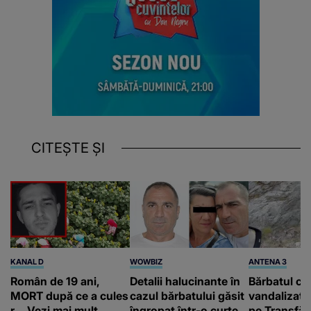
CITEȘTE ȘI
KANAL D
WOWBIZ
ANTENA 3
Român de 19 ani,
Detalii halucinante în
Bărbatul ca
MORT după ce a cules
cazul bărbatului găsit
vandalizat 
r... Vezi mai mult
îngropat într-o curte
pe Transfă