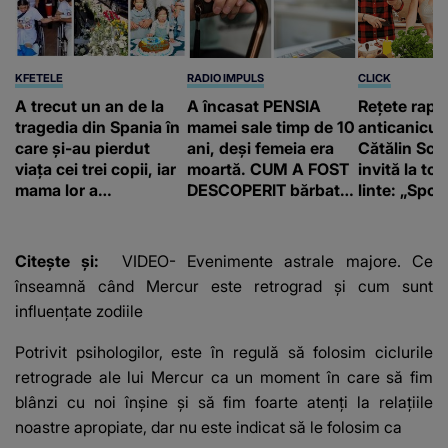
KFETELE
RADIO IMPULS
CLICK
A trecut un an de la
A încasat PENSIA
Rețete rapi
tragedia din Spania în
mamei sale timp de 10
anticanicul
care și-au pierdut
ani, deși femeia era
Cătălin Scă
viața cei trei copii, iar
moartă. CUM A FOST
invită la to
mama lor a…
DESCOPERIT bărbatul
linte: „Spor 
de 50 de ani și ce
proteine!”
afacere a deschis cu
banii obținuți? SUMA
Citește și:
VIDEO- Evenimente astrale majore. Ce
E COLOSALĂ
înseamnă când Mercur este retrograd și cum sunt
influențate zodiile
Potrivit psihologilor, este în regulă să folosim ciclurile
retrograde ale lui Mercur ca un moment în care să fim
blânzi cu noi înșine și să fim foarte atenți la relațiile
noastre apropiate, dar nu este indicat să le folosim ca