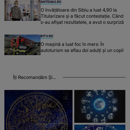
ANTENA3.RO
O învățătoare din Sibiu a luat 4,90 la
Titularizare și a făcut contestație. Când
s-au afișat rezultatele, a avut o surpriză
B1TV.RO
O maşină a luat foc în mers: În
autoturism se aflau doi adulți și un copil
Îți Recomandăm Și...