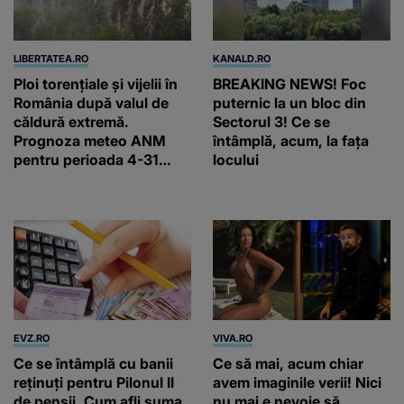
LIBERTATEA.RO
KANALD.RO
Ploi torențiale și vijelii în
BREAKING NEWS! Foc
România după valul de
puternic la un bloc din
căldură extremă.
Sectorul 3! Ce se
Prognoza meteo ANM
întâmplă, acum, la fața
pentru perioada 4-31
locului
august 2026
EVZ.RO
VIVA.RO
Ce se întâmplă cu banii
Ce să mai, acum chiar
reținuți pentru Pilonul II
avem imaginile verii! Nici
de pensii. Cum afli suma
nu mai e nevoie să