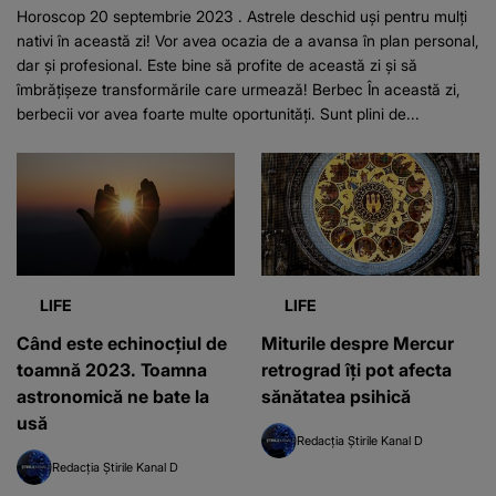
Horoscop 20 septembrie 2023 . Astrele deschid uși pentru mulți
nativi în această zi! Vor avea ocazia de a avansa în plan personal,
dar și profesional. Este bine să profite de această zi și să
îmbrățișeze transformările care urmează! Berbec În această zi,
berbecii vor avea foarte multe oportunități. Sunt plini de...
LIFE
LIFE
Când este echinocțiul de
Miturile despre Mercur
toamnă 2023. Toamna
retrograd îți pot afecta
astronomică ne bate la
sănătatea psihică
usă
Redacția Știrile Kanal D
Redacția Știrile Kanal D