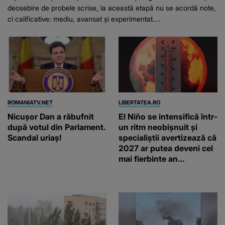
deosebire de probele scrise, la această etapă nu se acordă note,
ci calificative: mediu, avansat și experimentat....
ROMANIATV.NET
LIBERTATEA.RO
Nicuşor Dan a răbufnit
El Niño se intensifică într-
după votul din Parlament.
un ritm neobișnuit și
Scandal uriaş!
specialiștii avertizează că
2027 ar putea deveni cel
mai fierbinte an
înregistrat vreodată