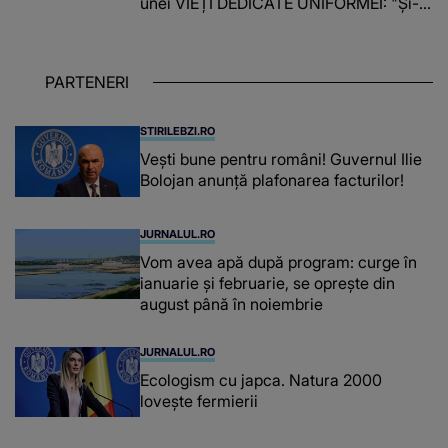
unei VIEȚI DEDICATE UNIFORMEI: "Și-a
îndeplinit misiunile cu responsabilitate,
iar în relația cu colegii a fost un sprijin,
un sfătuitor și un..."
PARTENERI
STIRILEBZI.RO
Vești bune pentru români! Guvernul Ilie
Bolojan anunță plafonarea facturilor!
JURNALUL.RO
Vom avea apă după program: curge în
ianuarie și februarie, se oprește din
august până în noiembrie
JURNALUL.RO
Ecologism cu japca. Natura 2000
lovește fermierii