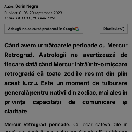
Sorin Negru
Autor:
Publicat:
01:05, 20 septembrie 2023
Actualizat:
00:00, 20 iunie 2024
Distribuie
Adaugă-ne ca sursă preferată în Google
Când avem următoarele perioade cu Mercur
Retrograd. Astrologii ne avertizează de
fiecare dată când Mercur intră într-o mișcare
retrogradă că toate zodiile resimt din plin
acest lucru. Este un moment de tulburare
generală pentru nativii din zodiac, mai ales în
privința capacității de comunicare și
claritate.
Mercur Retrograd perioade.
Cu doar câteva zile în
urmă, am depășit cea mai recentă perioadă de
Mercur