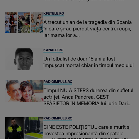
concubina lui se numără printre
suspecți
KFETELE.RO
A trecut un an de la tragedia din Spania
în care și-au pierdut viața cei trei copii,
iar mama lor a…
KANALD.RO
Un fotbalist de doar 15 ani a fost
împușcat mortal chiar în timpul meciului
RADIOIMPULS.RO
Timpul NU A ȘTERS durerea din sufletul
actriței. Anca Pandrea, GEST
SFÂȘIETOR ÎN MEMORIA lui Iurie Darie:
"A fost copleșitor. Pe măsură ce trece
timpul parcă..."
RADIOIMPULS.RO
CINE ESTE POLIȚISTUL care a murit și
povestea impresionantă din spatele