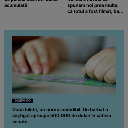
acumulată
spunem noi prea multe,
că totul a fost filmat, ba
chiar artistul și-a întrebat
iubita dacă e adevărat! Și
da, frumoasa iubită a lui
Florin Ristei e...
DIGIFM.RO
Două bilete, un noroc incredibil. Un bărbat a
câștigat aproape 500.000 de dolari în câteva
minute