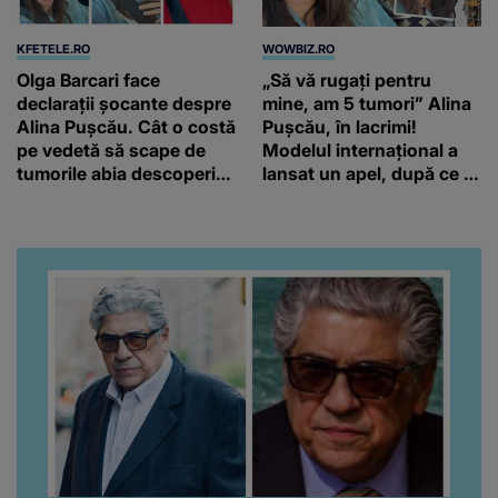
KFETELE.RO
WOWBIZ.RO
Olga Barcari face
„Să vă rugați pentru
declarații șocante despre
mine, am 5 tumori” Alina
Alina Pușcău. Cât o costă
Pușcău, în lacrimi!
pe vedetă să scape de
Modelul internațional a
tumorile abia descoperite
lansat un apel, după ce a
de medici: “Încearcă să
fost diagnosticată cu o
strângă și ea niște
boală gravă
fonduri.”