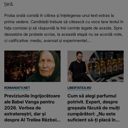
țară.
Proba orală constă în citirea și înțelegerea unui text extras la
prima vedere. Candidații trebuie să citească cu voce tare textul în
fața comisiei și să răspundă la trei cerințe legate de acesta. Spre
deosebire de probele scrise, la această etapă nu se acordă note,
ci calificative: mediu, avansat și experimentat....
ROMANIATV.NET
LIBERTATEA.RO
Previziunile îngrijorătoare
Cum să alegi parfumul
ale Babei Vanga pentru
potrivit. Expert, despre
2026. Vorbea de
greșeala făcută de mulți
extratereștri, dar și
cumpărători: „Nu este
despre Al Treilea Război
suficient să-ți placă în
Mondial. Cât de departe
primul minut”