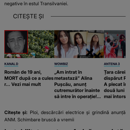
negative în estul Transilvaniei.
CITEȘTE ȘI
KANAL D
WOWBIZ
ANTENA 3
Român de 19 ani,
„Am intrat în
Țara căreia 
MORT după ce a cules
metastază” Alina
dispărut Pr
r... Vezi mai mult
Pușcău, anunț
A plecat în
cutremurător înainte
două luni și
să intre în operație!
mai întors
Vedeta a transmis un
mesaj emoționant
Citește și:
Ploi, descărcări electrice și grindină anunță
fanilor
ANM. Schimbare bruscă a vremii