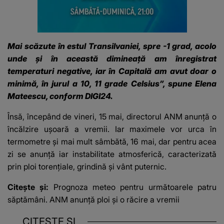
Mai scăzute în estul Transilvaniei, spre -1 grad, acolo
unde și în această dimineață am înregistrat
temperaturi negative, iar în Capitală am avut doar o
minimă, în jurul a 10, 11 grade Celsius”, spune Elena
Mateescu, conform
DIGI24.
Însă, începând de vineri, 15 mai, directorul ANM anunță o
încălzire ușoară a vremii. Iar maximele vor urca în
termometre și mai mult sâmbătă, 16 mai, dar pentru acea
zi se anunță iar instabilitate atmosferică, caracterizată
prin ploi torențiale, grindină și vânt puternic.
Citește și:
Prognoza meteo pentru următoarele patru
săptămâni. ANM anunță ploi și o răcire a vremii
CITEȘTE ȘI