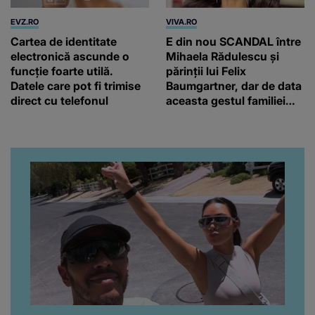
EVZ.RO
VIVA.RO
Cartea de identitate
E din nou SCANDAL între
electronică ascunde o
Mihaela Rădulescu și
funcție foarte utilă.
părinții lui Felix
Datele care pot fi trimise
Baumgartner, dar de data
direct cu telefonul
aceasta gestul familiei
regretatului ei iubit a
înfuriat-o pe vedeta
noastră! Fostei
prezentatoare nici că-i
vine să creadă că s-a
ajuns până aici, dar e
adevărat, au făcut-o și pe
asta! Și ce a ieșit la iveală
ar fi prea mult pentru
oricine: "Cu… mine, fata
româncă...”