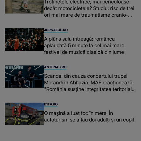
Trotinetele electrice, mai periculoase
decât motocicletele? Studiu: risc de trei
ori mai mare de traumatisme cranio-
cerebrale
JURNALUL.RO
A plâns sala întreagă: românca
aplaudată 5 minute la cel mai mare
festival de muzică clasică din lume
ANTENA3.RO
Scandal din cauza concertului trupei
Morandi în Abhazia. MAE reacționează:
"România susține integritatea teritorială
a Georgiei"
B1TV.RO
O maşină a luat foc în mers: În
autoturism se aflau doi adulți și un copil