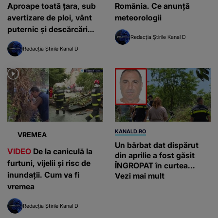
Aproape toată țara, sub
România. Ce anunță
avertizare de ploi, vânt
meteorologii
puternic și descărcări
Redacția Știrile Kanal D
electrice
Redacția Știrile Kanal D
KANALD.RO
VREMEA
Un bărbat dat dispărut
VIDEO
De la caniculă la
din aprilie a fost găsit
furtuni, vijelii și risc de
ÎNGROPAT în curtea...
inundații. Cum va fi
Vezi mai mult
vremea
Redacția Știrile Kanal D