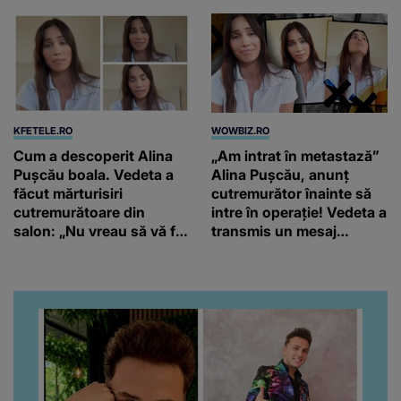
KFETELE.RO
WOWBIZ.RO
Cum a descoperit Alina
„Am intrat în metastază”
Pușcău boala. Vedeta a
Alina Pușcău, anunț
făcut mărturisiri
cutremurător înainte să
cutremurătoare din
intre în operație! Vedeta a
salon: „Nu vreau să vă fie
transmis un mesaj
milă de mine.”
emoționant fanilor