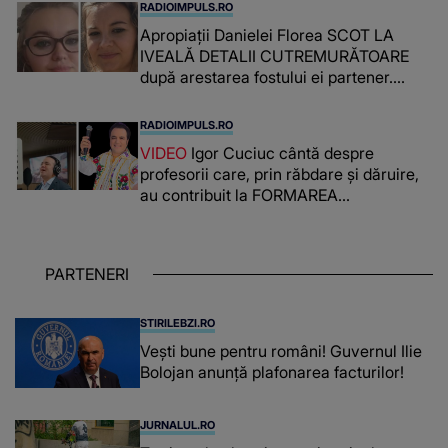
RADIOIMPULS.RO
Apropiații Danielei Florea SCOT LA
IVEALĂ DETALII CUTREMURĂTOARE
după arestarea fostului ei partener.
PRIN CE A FOST NEVOITĂ să treacă
românca ucisă în Italia și ascunsă în
RADIOIMPULS.RO
lada unui pat: " Îmi pare rău că nu am
VIDEO
Igor Cuciuc cântă despre
reușit să fac mai mult pentru ea și..."
profesorii care, prin răbdare și dăruire,
au contribuit la FORMAREA
OAMENILOR DE ASTĂZI. Ce spune
despre dascălii care lasă amprente
puternice ÎN SUFLETELE ELEVILOR,
PARTENERI
chiar și după trecerea anilor: "De
fiecare dată când..."
STIRILEBZI.RO
Vești bune pentru români! Guvernul Ilie
Bolojan anunță plafonarea facturilor!
JURNALUL.RO