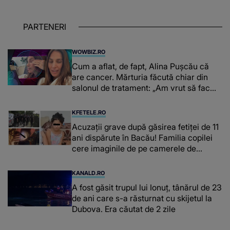
PARTENERI
WOWBIZ.RO
Cum a aflat, de fapt, Alina Pușcău că
are cancer. Mărturia făcută chiar din
salonul de tratament: „Am vrut să fac
niște genuflexiuni și a început să mă
înțepe sânul”
KFETELE.RO
Acuzații grave după găsirea fetiței de 11
ani dispărute în Bacău! Familia copilei
cere imaginile de pe camerele de
supraveghere: „Nu s-a mai dus sora
mea...”
KANALD.RO
A fost găsit trupul lui Ionuț, tânărul de 23
de ani care s-a răsturnat cu skijetul la
Dubova. Era căutat de 2 zile