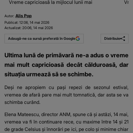
Vreme capricioasă la mijlocul lunii mai
Vrem
Alis Pop
Autor:
Publicat:
12:06, 14 mai 2026
Actualizat:
20:06, 14 mai 2026
Distribuie
Adaugă-ne ca sursă preferată în Google
Ultima lună de primăvară ne-a adus o vreme
mai mult capricioasă decât călduroasă, dar
situația urmează să se schimbe.
Deși ne apropiem cu pași repezi de sezonul estival,
vremea de afară pare mai mult tomnatică, dar asta se va
schimba curând.
Elena Mateescu, director ANM, spune că și astăzi, 14 mai,
vremea va fi în continuare rece, cu maxime între 14 și 21
de grade Celsius și înnorări pe ici, pe colo și minime chiar