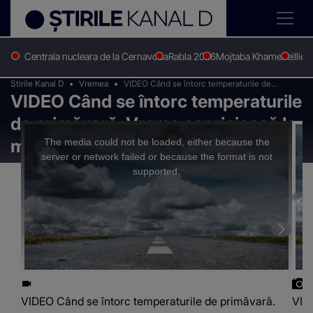
Centrala nucleara de la Cernavoda
Rabla 2026
Mojtaba Khamenei
Ilie 
Stirile Kanal D
Vremea
VIDEO Când se întorc temperaturile de
VIDEO Când se întorc temperaturile
primăvară. Vreme capricioasă la mijlocul lunii
mai
de primăvară. Vreme capricioasă la
This
is
a
mijlocul lunii mai
The media could not be loaded, either because the
modal
window.
server or network failed or because the format is not
supported.
VIDEO Când se întorc temperaturile de primăvară.
VID