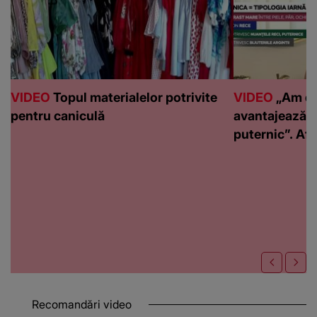
VIDEO
Topul materialelor potrivite
VIDEO
„Am de
pentru caniculă
avantajează c
puternic”. Află
Recomandări video