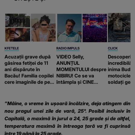
KFETELE
RADIO IMPULS
CLICK
Acuzații grave după
VIDEO Selly,
Descoperir
găsirea fetiței de 11
ANUNȚUL
incredibilă 
ani dispărute în
MOMENTULUI despre
inima Budap
Bacău! Familia copilei
NIBIRU! Ce se va
motocicletă
cere imaginile de pe
întâmpla și CINE
soldați ger
camerele de
SUNT CEI VIZAȚI de
fost găsiți 
supraveghere: „Nu s-
această situație: "Îmi
a mai dus sora mea...”
e ciudă că..."
”Mâine, o vreme în ușoară încălzire, deja atingem din
nou pragul unei zile de vară, 25°. Posibil inclusiv în
Capitală, o maximă în jurul a 24, 25 grade și de altfel,
temperatura maximă în întreaga țară va fi cuprinsă
între 19 până la 25 grade.