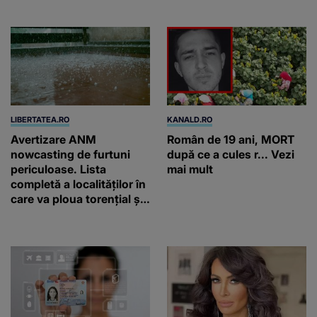
ar ajunge și AI-ul!
LIBERTATEA.RO
KANALD.RO
Avertizare ANM
Român de 19 ani, MORT
nowcasting de furtuni
după ce a cules r... Vezi
periculoase. Lista
mai mult
completă a localităților în
care va ploua torențial și
cu grindină