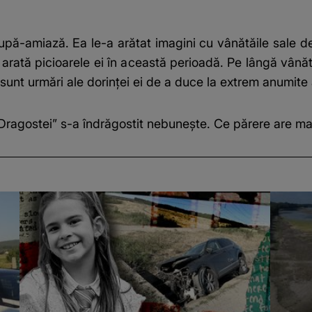
pă-amiază. Ea le-a arătat imagini cu vânătăile sale de 
m arată picioarele ei în această perioadă. Pe lângă vânătăi
sunt urmări ale dorinței ei de a duce la extrem anumit
 Dragostei” s-a îndrăgostit nebunește. Ce părere are ma