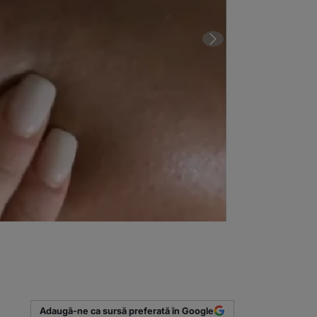
2 din 2 | Ruby
(Sursa foto: I
Adaugă-ne ca sursă preferată în Google