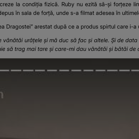
eze la condiția fizică. Ruby nu ezită să-și forțeze limi
depus în sala de forță, unde s-a filmat adesea în ultimele
ea Dragostei” arestat după ce a produs spirtul care i-a 
 vânătăi urâțele și mă duc să fac și altele. Și de data
uie să trag mai tare și care-mi dau vânătăi și bătăi de