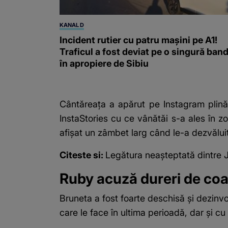
KANAL D
Incident rutier cu patru mașini pe A1!
Traficul a fost deviat pe o singură band
în apropiere de Sibiu
Cântăreața a apărut pe Instagram plină 
InstaStories cu ce vânătăi s-a ales în z
afișat un zâmbet larg când le-a dezvăluit
Citeste si:
Legătura neașteptată dintre 
Ruby acuză dureri de coas
Bruneta a fost foarte deschisă și dezinv
care le face în ultima perioadă, dar și cu