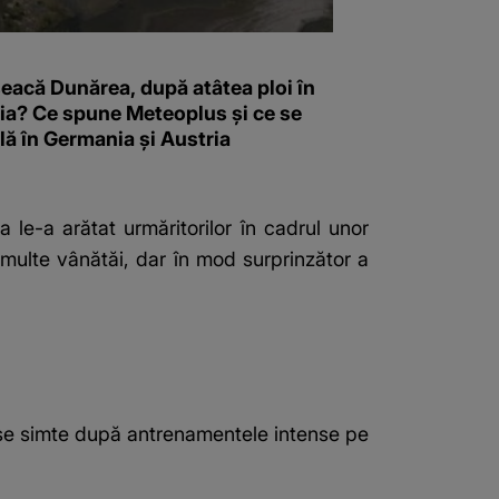
eacă Dunărea, după atâtea ploi în
a? Ce spune Meteoplus și ce se
ă în Germania și Austria
le-a arătat urmăritorilor în cadrul unor
 multe vânătăi, dar în mod surprinzător a
m se simte după antrenamentele intense pe