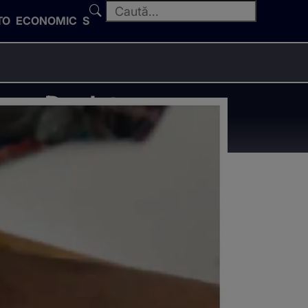
TO
ECONOMIC
SPORT
re: „De data