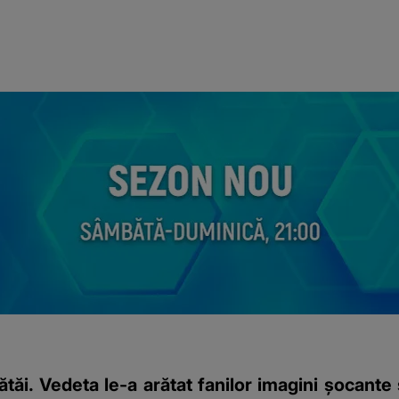
tăi. Vedeta le-a arătat fanilor imagini șocante