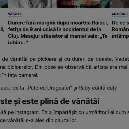
WOWBIZ
ANTENA 3
Durere fără margini după moartea Raisei,
De ce s
ă,
fetița de 9 ani ucisă în accidentul de la
Români
Cluj. Mesajul sfâșietor al mamei sale: „Te
întâmpl
iubim…”
de vânătăi pe picioare și cu dureri de coaste. Vedeta 
ona picioarelor. Din poze se observă că artista are mai
 în fața camerei.
Jador de la „Puterea Dragostei” și Ruby cântăreața
te și este plină de vânătăi
oltă pe Instagram. Ea a împărtășit cu urmăritorii ei cu
 ce vânătăi s-a ales din cauza lor.