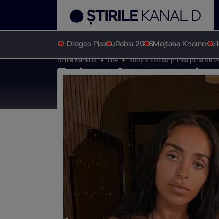
Dragos Pislaru
Rabla 2026
Mojtaba Khamenei
Stirile Kanal D
Life
Ruby a fost surprinsă plină de v
Ruby a fost surprins
asta nu sunt de la n