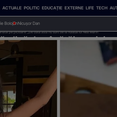
ACTUALE
POLITIC
EDUCAȚIE
EXTERNE
LIFE
TECH
AU
Ilie Bolojan
Nicușor Dan
ânătăi pe picioare: „De data asta nu sunt de la nuiaua lui Nea Marin”
ă plină de vânătăi pe picioa
uiaua lui Nea Marin”