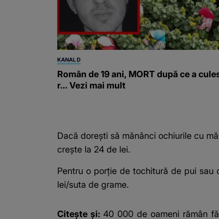
KANAL D
Român de 19 ani, MORT după ce a cule
r... Vezi mai mult
Dacă dorești să mănânci ochiurile cu mă
crește la 24 de lei.
Pentru o porție de tochitură de pui sau d
lei/suta de grame.
Citește și:
40 000 de oameni rămân fără 