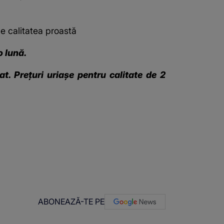
 de calitatea proastă
o lună.
t. Prețuri uriașe pentru calitate de 2
ABONEAZĂ-TE PE