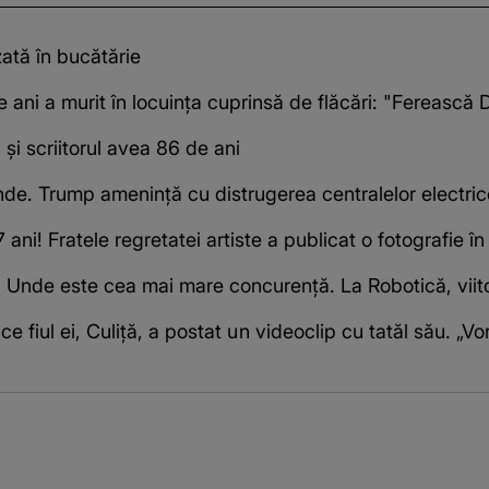
zată în bucătărie
e ani a murit în locuința cuprinsă de flăcări: "Fereasc
 și scriitorul avea 86 de ani
nde. Trump amenință cu distrugerea centralelor electrice, 
ani! Fratele regretatei artiste a publicat o fotografie î
. Unde este cea mai mare concurență. La Robotică, viitor
fiul ei, Culiță, a postat un videoclip cu tatăl său. „Vor