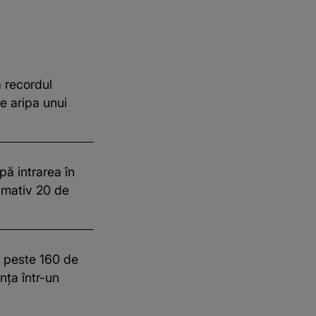
 recordul
e aripa unui
pă intrarea în
imativ 20 de
t peste 160 de
ința într-un