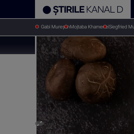
Gabi Mureșan
Mojtaba Khamenei
Siegfried M
Stirile Kanal D
Stiri actuale
Cât costă două ouă ochiur
Cât costă două ouă o