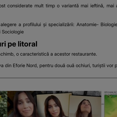
st considerate mult timp o variantă mai ieftină, mai al
gere a profilului şi specializării: Anatomie- Biologie
i Sociologie
i pe litoral
 schimb, o caracteristică a acestor restaurante.
din Eforie Nord, pentru două ouă ochiuri, turiștii vor plă