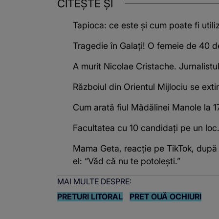
CITEȘTE ȘI
Tapioca: ce este și cum poate fi utili
Tragedie în Galați! O femeie de 40 d
A murit Nicolae Cristache. Jurnalistul
Războiul din Orientul Mijlociu se exti
Cum arată fiul Mădălinei Manole la 17 
Facultatea cu 10 candidați pe un loc
Mama Geta, reacție pe TikTok, după ce 
el: “Văd că nu te potoleşti.”
MAI MULTE DESPRE:
PRETURI LITORAL
PRET OUĂ OCHIURI