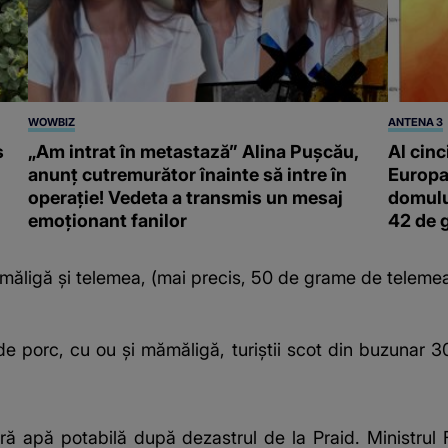
WOWBIZ
ANTENA 3
s
„Am intrat în metastază” Alina Pușcău,
Al cinc
anunț cutremurător înainte să intre în
Europa
operație! Vedeta a transmis un mesaj
domulu
emoționant fanilor
42 de 
măligă și telemea, (mai precis, 50 de grame de teleme
e porc, cu ou și mămăligă, turiștii scot din buzunar 30
apă potabilă după dezastrul de la Praid. Ministrul Fi