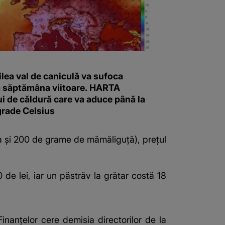
ilea val de caniculă va sufoca
 săptămâna viitoare. HARTA
i de căldură care va aduce până la
grade Celsius
a și 200 de grame de mămăliguță), prețul
 de lei, iar un păstrăv la grătar costă 18
nanțelor cere demisia directorilor de la