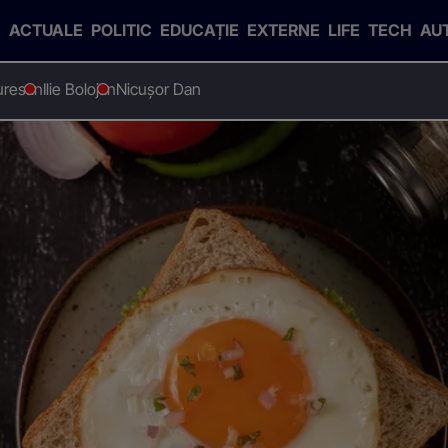
ACTUALE
POLITIC
EDUCAȚIE
EXTERNE
LIFE
TECH
AU
uresan
Ilie Bolojan
Nicușor Dan
i pe litoral. Prețurile sunt uriașe
chiuri pe litoral. Prețurile 