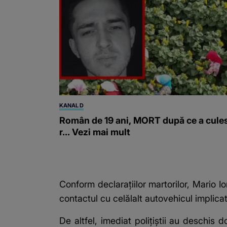
KANAL D
Român de 19 ani, MORT după ce a cule
r... Vezi mai mult
Conform declarațiilor martorilor, Mario Io
contactul cu celălalt autovehicul implicat
De altfel, imediat poliţiştii au deschis 