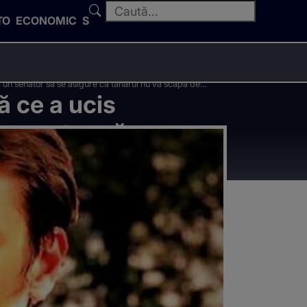
TO
ECONOMIC
SPORT
 un senator să se asigure că tânărul nu va scăpa de
ă ce a ucis
 senator să
!