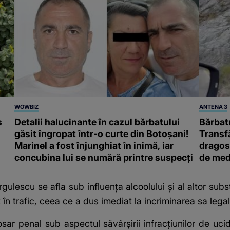
WOWBIZ
ANTENA 3
s
Detalii halucinante în cazul bărbatului
Bărbatu
găsit îngropat într-o curte din Botoșani!
Transf
Marinel a fost înjunghiat în inimă, iar
dragost
concubina lui se numără printre suspecți
de med
rgulescu se afla sub influența alcoolului și al altor subs
 în trafic, ceea ce a dus imediat la incriminarea sa legal
dosar penal sub aspectul săvârşirii infracţiunilor de u