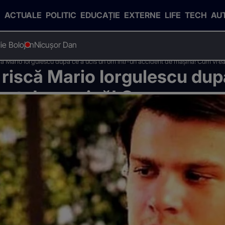
ACTUALE
POLITIC
EDUCAȚIE
EXTERNE
LIFE
TECH
AU
Ilie Bolojan
Nicușor Dan
scă Mario Iorgulescu după ce a ucis un om într-un accident de mașină! Cum vrea
 riscă Mario Iorgulescu dup
ent de mașină! Cum vrea un
l nu va scăpa de închisoare