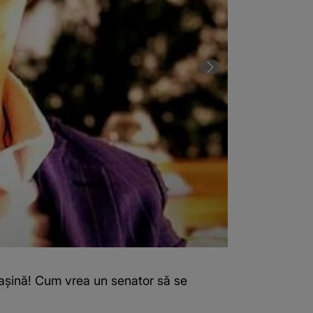
mașină! Cum vrea un senator să se
2 din 6 | Câți
asigure că tân