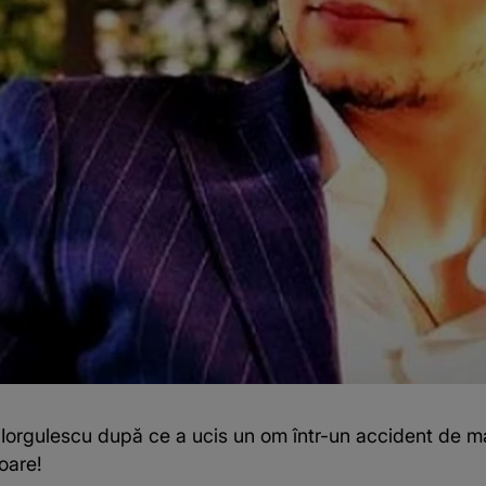
io Iorgulescu după ce a ucis un om într-un accident de 
oare!