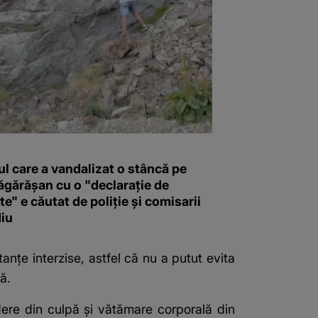
l care a vandalizat o stâncă pe
ăgărășan cu o "declaraţie de
e" e căutat de poliție și comisarii
iu
tanțe interzise, astfel că nu a putut evita
ă.
cidere din culpă şi vătămare corporală din