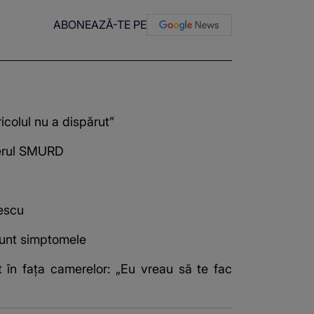
ABONEAZĂ-TE PE
colul nu a dispărut”
pterul SMURD
rescu
sunt simptomele
 în fața camerelor: „Eu vreau să te fac