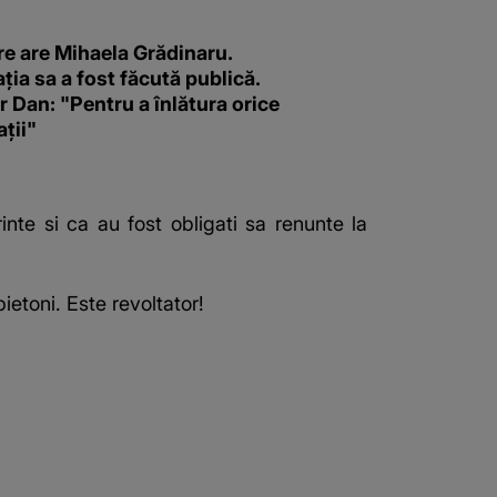
re are Mihaela Grădinaru.
ția sa a fost făcută publică.
 Dan: "Pentru a înlătura orice
ții"
nte si ca au fost obligati sa renunte la
pietoni. Este revoltator!