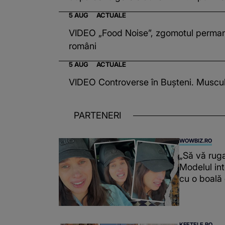
5 AUG
ACTUALE
VIDEO „Food Noise”, zgomotul permane
români
5 AUG
ACTUALE
VIDEO Controverse în Bușteni. Musculo
PARTENERI
WOWBIZ.RO
„Să vă ruga
Modelul int
cu o boală
KFETELE.RO