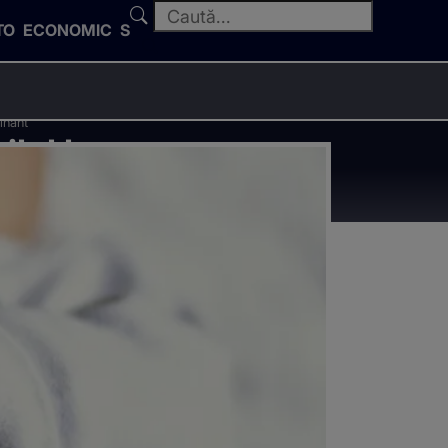
TO
ECONOMIC
SPORT
cinant
lul la
lucinant