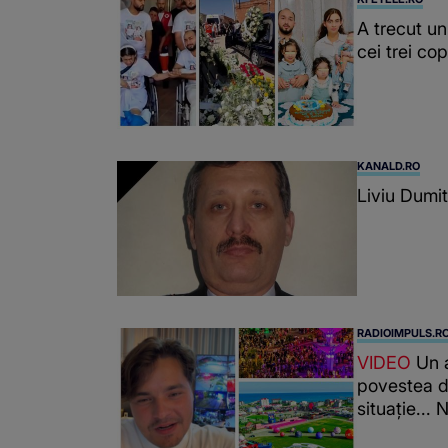
A trecut un
cei trei co
KANALD.RO
Liviu Dumit
RADIOIMPULS.R
VIDEO
Un a
povestea di
situație..