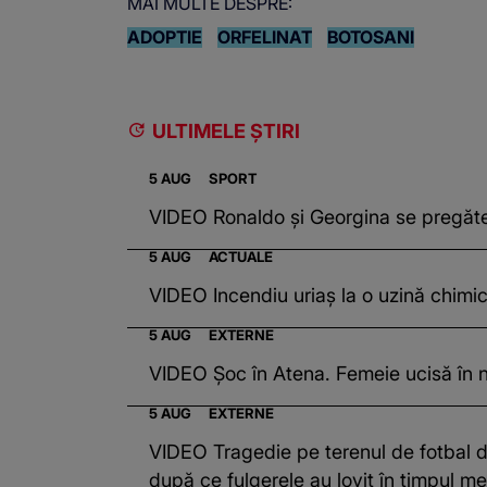
MAI MULTE DESPRE:
ADOPTIE
ORFELINAT
BOTOSANI
ULTIMELE ȘTIRI
5 AUG
SPORT
VIDEO Ronaldo și Georgina se pregăt
5 AUG
ACTUALE
VIDEO Incendiu uriaș la o uzină chimic
5 AUG
EXTERNE
VIDEO Șoc în Atena. Femeie ucisă în 
5 AUG
EXTERNE
VIDEO Tragedie pe terenul de fotbal din
după ce fulgerele au lovit în timpul me