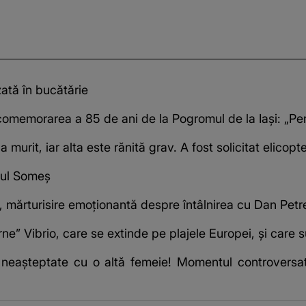
zată în bucătărie
omemorarea a 85 de ani de la Pogromul de la Iași: „Peri
murit, iar alta este rănită grav. A fost solicitat elico
râul Someș
, mărturisire emoționantă despre întâlnirea cu Dan Pet
e” Vibrio, care se extinde pe plajele Europei, și care 
e neașteptate cu o altă femeie! Momentul controversat