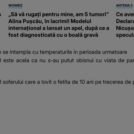
WOWBIZ
ANTENA 3
s
„Să vă rugați pentru mine, am 5 tumori”
Ce ave
Alina Pușcău, în lacrimi! Modelul
Declara
internațional a lansat un apel, după ce a
Nicușor
fost diagnosticată cu o boală gravă
specula
se intampla cu temperaturile in perioada urmatoare
l este acela ca nu s-au putut obisnui cu viata de pari
 soferului care a lovit o fetita de 10 ani pe trecerea de 