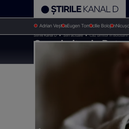
Adrian Veștea
Eugen Tomac
Ilie Bolojan
Nicuș
Stirile Kanal D
Stiri actuale
Caz uimitor in Botosani! 
Caz uimitor in Botosa
orfelinat la 6 luni d