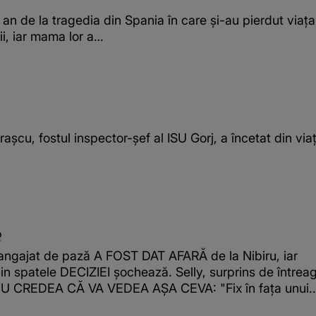
 an de la tragedia din Spania în care și-au pierdut viața
pii, iar mama lor a…
rașcu, fostul inspector-șef al ISU Gorj, a încetat din via
O
ngajat de pază A FOST DAT AFARĂ de la Nibiru, iar
n spatele DECIZIEI șochează. Selly, surprins de întrea
. NU CREDEA CĂ VA VEDEA AȘA CEVA: "Fix în fața unui..