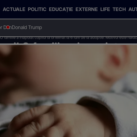
ACTUALE
POLITIC
EDUCAȚIE
EXTERNE
LIFE
TECH
AU
or Dan
Donald Trump
O familie a inapoiat copilul la orfelinat la 6 luni de la adoptie. Motivul este halu
ni! O familie a inapoiat copi
e la adoptie. Motivul este ha