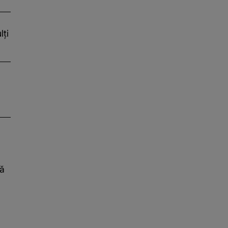
ți
tă