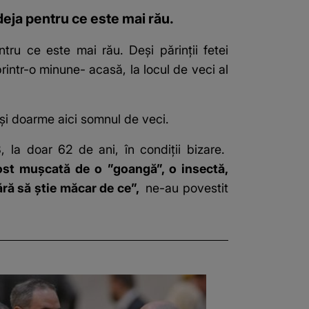
deja pentru ce este mai rău.
tru ce este mai rău. Deși părinții fetei
intr-o minune- acasă, la locul de veci al
își doarme aici somnul de veci.
, la doar 62 de ani, în condiții bizare.
fost mușcată de o ”goangă”, o insectă,
ără să știe măcar de ce”,
ne-au povestit