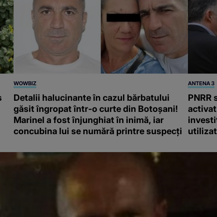
WOWBIZ
ANTENA 3
s
Detalii halucinante în cazul bărbatului
PNRR s
găsit îngropat într-o curte din Botoșani!
activa
Marinel a fost înjunghiat în inimă, iar
investi
concubina lui se numără printre suspecți
utiliza