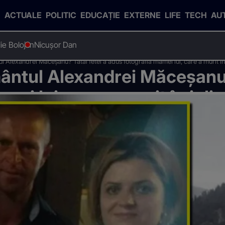
ACTUALE
POLITIC
EDUCAȚIE
EXTERNE
LIFE
TECH
AU
Ilie Bolojan
Nicușor Dan
l Alexandrei Măceșanu? Tatăl fetei a adus fotografia mamei lui, care a murit î
ântul Alexandrei Măceșanu?
mei lui, care a murit în iuli
de o insectă FOTO EXCLUSI