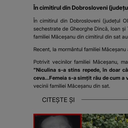
În cimitirul din Dobrosloveni (județ
În cimitirul din Dobrosloveni (județul 
sechestrate de Gheorghe Dincă, Ioan și T
familiei Măceșanu din cimitirul din sat a
Recent, la mormântul familiei Măceșanu a 
Potrivit vecinilor familiei Măceșanu, m
”Niculina s-a stins repede, în doar c
ceva...Femeia s-a simțit rău de cum a v
vecinii familiei Măceșanu din sat.
CITEȘTE ȘI