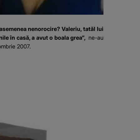
 asemenea nenorocire? Valeriu, tatăl lui
nile în casă, a avut o boala grea”,
ne-au
tombrie 2007.