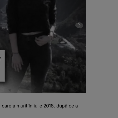
care a murit în iulie 2018, după ce a
2 din 8 | Ce a
fost mușcată