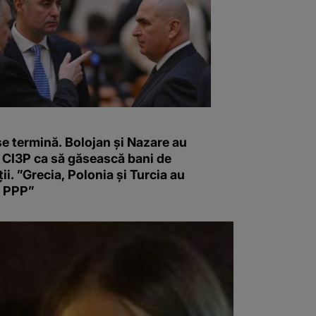
e termină. Bolojan și Nazare au
t CI3P ca să găsească bani de
ții. ”Grecia, Polonia şi Turcia au
t PPP”