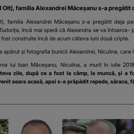
ul Olt), familia Alexandrei Măceșanu s-a pregătit 
Olt), familia Alexandrei Măceșanu s-a pregătit deja pen
udorița, încă mai speră că Alexandra se va întoarce- pr
u fost construite încă de acum câteva luni două cripte.
apărut și fotografia bunicii Alexandrei, Niculina, care 
ama lui Ioan Măceșanu, Niculina, a murit în iulie 2018
âteva zile, după ce a fost la câmp, la muncă, și a 
enit seara acasă, apoi s-a prăpădit repede, săraca, f