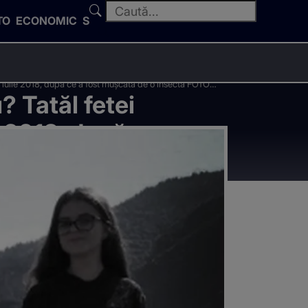
TO
ECONOMIC
SPORT
n iulie 2018, după ce a fost mușcată de o insectă FOTO
 Tatăl fetei
e 2018, după
V