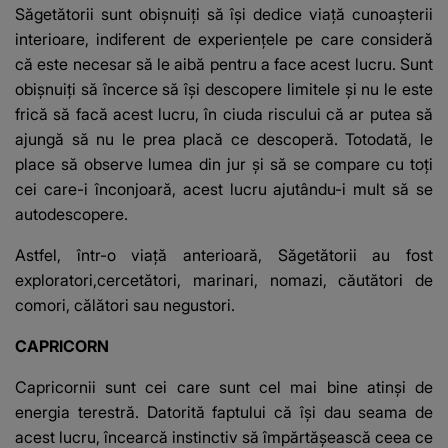
e ciudă că..."
Săgetătorii sunt obişnuiţi să îşi dedice viaţă cunoaşterii
interioare, indiferent de experienţele pe care consideră
că este necesar să le aibă pentru a face acest lucru. Sunt
obişnuiţi să încerce să îşi descopere limitele şi nu le este
frică să facă acest lucru, în ciuda riscului că ar putea să
ajungă să nu le prea placă ce descoperă. Totodată, le
place să observe lumea din jur şi să se compare cu toţi
cei care-i înconjoară, acest lucru ajutându-i mult să se
autodescopere.
Astfel, într-o viaţă anterioară, Săgetătorii au fost
exploratori,cercetători, marinari, nomazi, căutători de
comori, călători sau negustori.
CAPRICORN
Capricornii sunt cei care sunt cel mai bine atinşi de
energia terestră. Datorită faptului că îşi dau seama de
acest lucru, încearcă instinctiv să împărtăşească ceea ce