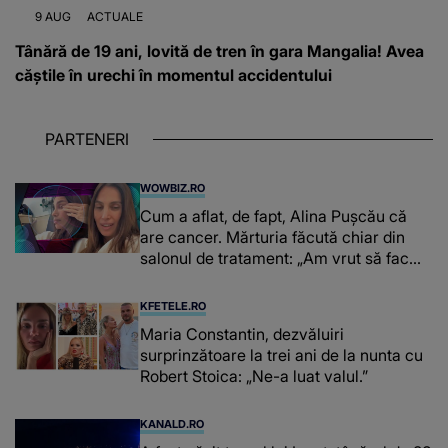
9 AUG
ACTUALE
Tânără de 19 ani, lovită de tren în gara Mangalia! Avea
căștile în urechi în momentul accidentului
PARTENERI
WOWBIZ.RO
Cum a aflat, de fapt, Alina Pușcău că
are cancer. Mărturia făcută chiar din
salonul de tratament: „Am vrut să fac
niște genuflexiuni și a început să mă
înțepe sânul”
KFETELE.RO
Maria Constantin, dezvăluiri
surprinzătoare la trei ani de la nunta cu
Robert Stoica: „Ne-a luat valul.”
KANALD.RO