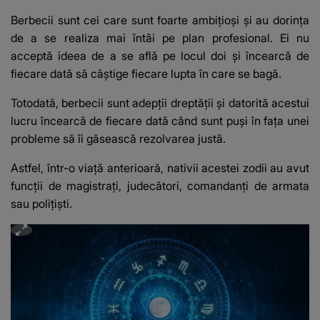
Berbecii sunt cei care sunt foarte ambiţioşi şi au dorinţa
de a se realiza mai întâi pe plan profesional. Ei nu
acceptă ideea de a se află pe locul doi şi încearcă de
fiecare dată să câştige fiecare lupta în care se bagă.
Totodată, berbecii sunt adepţii dreptăţii şi datorită acestui
lucru încearcă de fiecare dată când sunt puşi în faţa unei
probleme să îi găsească rezolvarea justă.
Astfel, într-o viaţă anterioară, nativii acestei zodii au avut
funcţii de magistraţi, judecători, comandanţi de armata
sau poliţişti.