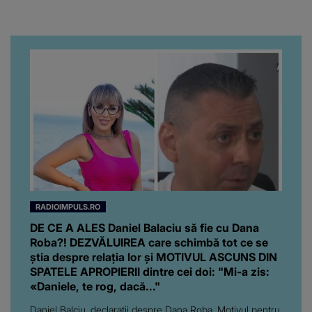
RADIOIMPULS.RO
DE CE A ALES Daniel Balaciu să fie cu Dana
Roba?! DEZVĂLUIREA care schimbă tot ce se
știa despre relația lor și MOTIVUL ASCUNS DIN
SPATELE APROPIERII dintre cei doi: "Mi-a zis:
«Daniele, te rog, dacă..."
Daniel Balciu, declarații despre Dana Roba. Motivul pentru
care a decis să se căsătorească cu mama fetițelor sale!