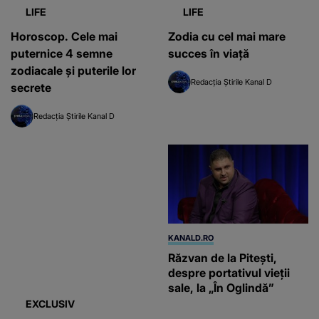
LIFE
LIFE
Horoscop. Cele mai
Zodia cu cel mai mare
puternice 4 semne
succes în viaţă
zodiacale şi puterile lor
Redacția Știrile Kanal D
secrete
Redacția Știrile Kanal D
KANALD.RO
EXCLUSIV
Răzvan de la Pitești,
Nepotul celui mai bogat
despre portativul vieții
român, ucis de heroină.
sale, la „În Oglindă”
S-a prăbușit peste volan,
pe o stradă din Sectorul 2