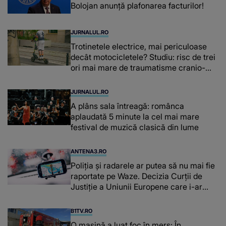
Bolojan anunță plafonarea facturilor!
JURNALUL.RO
Trotinetele electrice, mai periculoase
decât motocicletele? Studiu: risc de trei
ori mai mare de traumatisme cranio-
cerebrale
JURNALUL.RO
A plâns sala întreagă: românca
aplaudată 5 minute la cel mai mare
festival de muzică clasică din lume
ANTENA3.RO
Poliţia şi radarele ar putea să nu mai fie
raportate pe Waze. Decizia Curţii de
Justiție a Uniunii Europene care i-ar
afecta pe şoferi
B1TV.RO
O maşină a luat foc în mers: În