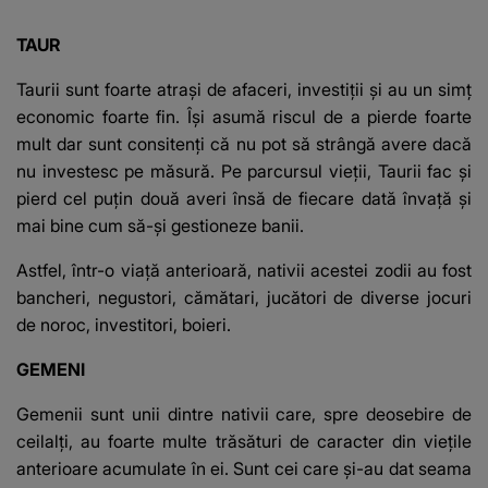
TAUR
Taurii sunt foarte atraşi de afaceri, investiţii şi au un simţ
economic foarte fin. Îşi asumă riscul de a pierde foarte
mult dar sunt consitenţi că nu pot să strângă avere dacă
nu investesc pe măsură. Pe parcursul vieţii, Taurii fac şi
pierd cel puţin două averi însă de fiecare dată învaţă şi
mai bine cum să-şi gestioneze banii.
Astfel, într-o viaţă anterioară, nativii acestei zodii au fost
bancheri, negustori, cămătari, jucători de diverse jocuri
de noroc, investitori, boieri.
GEMENI
Gemenii sunt unii dintre nativii care, spre deosebire de
ceilalţi, au foarte multe trăsături de caracter din vieţile
anterioare acumulate în ei. Sunt cei care şi-au dat seama