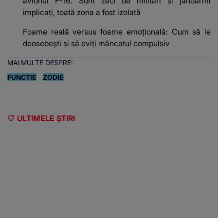
avionul F-16. Sunt zeci de militari și jandarmi
implicați, toată zona a fost izolată
Foame reală versus foame emoțională: Cum să le
deosebești și să eviți mâncatul compulsiv
MAI MULTE DESPRE:
FUNCTIE
ZODIE
ULTIMELE ȘTIRI