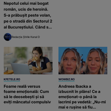
al Bucureștiului. Când s-a
întâmplat
Redacția Știrile Kanal D
KFETELE.RO
WOWBIZ.RO
Foame reală versus
Andreea Ibacka a
foame emoțională: Cum
izbucnit în plâns! Ce a
să le deosebești și să
emoționat-o până la
eviți mâncatul compulsiv
lacrimi pe vedetă: „Nu-mi
mai e rușine să fiu
vulnerabilă”