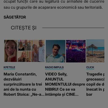
ocupat funcţii care au legătură cu armatele de cucerire
sau cu grupurile de acaparare economică sau teritorială.
SĂGETĂTOR
CITEȘTE ȘI
KFETELE
RADIO IMPULS
CLICK
Maria Constantin,
VIDEO Selly,
Tragedie pe
dezvăluiri
ANUNȚUL
grecească 
surprinzătoare la trei
MOMENTULUI despre
copil de doa
ani de la nunta cu
NIBIRU! Ce se va
înecat în pi
Robert Stoica: „Ne-a
întâmpla și CINE
bar
luat valul.”
SUNT CEI VIZAȚI de
această situație: "Îmi