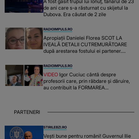
A fost găsit trupul lui Ionuț, tânărul de 23
de ani care s-a răsturnat cu skijetul la
Dubova. Era căutat de 2 zile
RADIOIMPULS.RO
Apropiații Danielei Florea SCOT LA
IVEALĂ DETALII CUTREMURĂTOARE
după arestarea fostului ei partener.
PRIN CE A FOST NEVOITĂ să treacă
românca ucisă în Italia și ascunsă în
RADIOIMPULS.RO
lada unui pat: " Îmi pare rău că nu am
VIDEO
Igor Cuciuc cântă despre
reușit să fac mai mult pentru ea și..."
profesorii care, prin răbdare și dăruire,
au contribuit la FORMAREA
OAMENILOR DE ASTĂZI. Ce spune
despre dascălii care lasă amprente
puternice ÎN SUFLETELE ELEVILOR,
PARTENERI
chiar și după trecerea anilor: "De
fiecare dată când..."
STIRILEBZI.RO
Vești bune pentru români! Guvernul Ilie