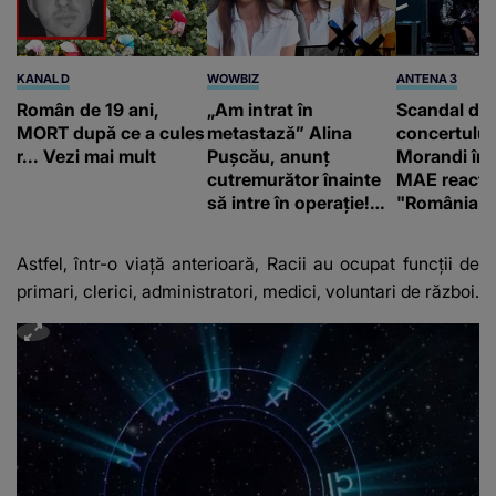
KANAL D
WOWBIZ
ANTENA 3
Român de 19 ani,
„Am intrat în
Scandal di
MORT după ce a cules
metastază” Alina
concertului
r... Vezi mai mult
Pușcău, anunț
Morandi în 
cutremurător înainte
MAE reacți
să intre în operație!
"România s
Vedeta a transmis un
integritatea 
mesaj emoționant
a Georgiei"
Astfel, într-o viaţă anterioară, Racii au ocupat funcţii de
fanilor
primari, clerici, administratori, medici, voluntari de război.