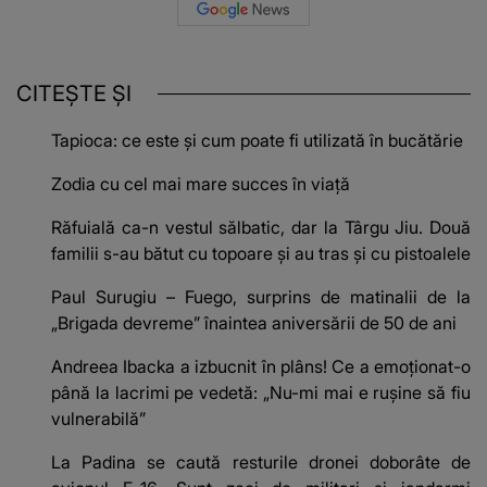
CITEȘTE ȘI
Tapioca: ce este și cum poate fi utilizată în bucătărie
Zodia cu cel mai mare succes în viaţă
Răfuială ca-n vestul sălbatic, dar la Târgu Jiu. Două
familii s-au bătut cu topoare și au tras și cu pistoalele
Paul Surugiu – Fuego, surprins de matinalii de la
„Brigada devreme” înaintea aniversării de 50 de ani
Andreea Ibacka a izbucnit în plâns! Ce a emoționat-o
până la lacrimi pe vedetă: „Nu-mi mai e rușine să fiu
vulnerabilă”
La Padina se caută resturile dronei doborâte de