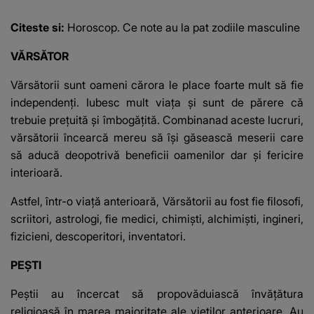
Citeste si:
Horoscop. Ce note au la pat zodiile masculine
VĂRSĂTOR
Vărsătorii sunt oameni cărora le place foarte mult să fie
independenţi. Iubesc mult viaţa şi sunt de părere că
trebuie preţuită şi îmbogăţită. Combinanad aceste lucruri,
vărsătorii încearcă mereu să îşi găsească meserii care
să aducă deopotrivă beneficii oamenilor dar şi fericire
interioară.
Astfel, într-o viaţă anterioară, Vărsătorii au fost fie filosofi,
scriitori, astrologi, fie medici, chimişti, alchimişti, ingineri,
fizicieni, descoperitori, inventatori.
PEŞTI
Peştii au încercat să propovăduiască învăţătura
religioasă în marea majoritate ale vieţilor anterioare. Au