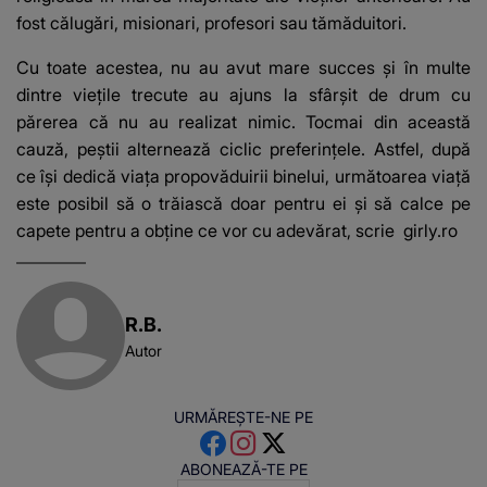
fost călugări, misionari, profesori sau tămăduitori.
Cu toate acestea, nu au avut mare succes şi în multe
dintre vieţile trecute au ajuns la sfârşit de drum cu
părerea că nu au realizat nimic. Tocmai din această
cauză, peştii alternează ciclic preferinţele. Astfel, după
ce îşi dedică viaţa propovăduirii binelui, următoarea viaţă
este posibil să o trăiască doar pentru ei şi să calce pe
capete pentru a obţine ce vor cu adevărat, scrie
girly.ro
R.B.
Autor
URMĂREȘTE-NE PE
ABONEAZĂ-TE PE