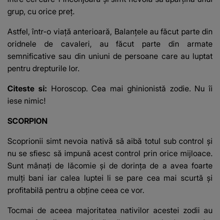
grup, cu orice preţ.
Astfel, într-o viaţă anterioară, Balanţele au făcut parte din
oridnele de cavaleri, au făcut parte din armate
semnificative sau din uniuni de persoane care au luptat
pentru drepturile lor.
Citeste si:
Horoscop. Cea mai ghinionistă zodie. Nu îi
iese nimic!
SCORPION
Scoprionii simt nevoia nativă să aibă totul sub control şi
nu se sfiesc să impună acest control prin orice mijloace.
Sunt mânaţi de lăcomie şi de dorinţa de a avea foarte
mulţi bani iar calea luptei li se pare cea mai scurtă şi
profitabilă pentru a obţine ceea ce vor.
Tocmai de aceea majoritatea nativilor acestei zodii au