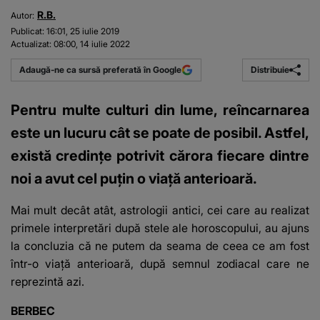
R.B.
Autor:
Publicat:
16:01, 25 iulie 2019
Actualizat:
08:00, 14 iulie 2022
Distribuie
Adaugă-ne ca sursă preferată în Google
Pentru multe culturi din lume, reîncarnarea
este un lucuru cât se poate de posibil. Astfel,
există credinţe potrivit cărora fiecare dintre
noi a avut cel puţin o viaţă anterioară.
Mai mult decât atât, astrologii antici, cei care au realizat
primele interpretări după stele ale horoscopului, au ajuns
la concluzia că ne putem da seama de ceea ce am fost
într-o viaţă anterioară, după semnul zodiacal care ne
reprezintă azi.
BERBEC