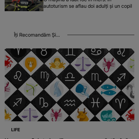
autoturism se aflau doi adulți și un copil
Îți Recomandăm Și...
LIFE