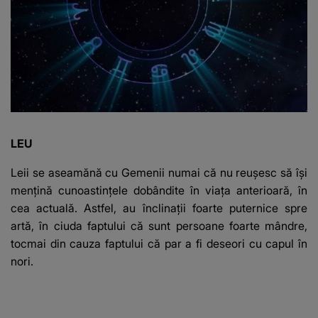
LEU
Leii se aseamănă cu Gemenii numai că nu reuşesc să îşi
menţină cunoastinţele dobândite în viaţa anterioară, în
cea actuală. Astfel, au înclinaţii foarte puternice spre
artă, în ciuda faptului că sunt persoane foarte mândre,
tocmai din cauza faptului că par a fi deseori cu capul în
nori.