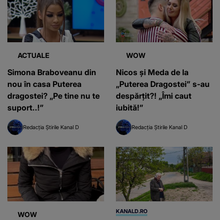
ACTUALE
WOW
Simona Braboveanu din
Nicos și Meda de la
nou în casa Puterea
„Puterea Dragostei” s-au
dragostei? „Pe tine nu te
despărțit?! „Îmi caut
suport..!”
iubită!”
Redacția Știrile Kanal D
Redacția Știrile Kanal D
KANALD.RO
WOW