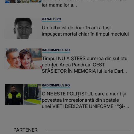
iar mama lor a…
KANALD.RO
Un fotbalist de doar 15 ani a fost
împușcat mortal chiar în timpul meciului
RADIOIMPULS.RO
Timpul NU A ȘTERS durerea din sufletul
actriței. Anca Pandrea, GEST
SFÂȘIETOR ÎN MEMORIA lui Iurie Darie:
"A fost copleșitor. Pe măsură ce trece
timpul parcă..."
RADIOIMPULS.RO
CINE ESTE POLIȚISTUL care a murit și
povestea impresionantă din spatele
unei VIEȚI DEDICATE UNIFORMEI: "Și-a
îndeplinit misiunile cu responsabilitate,
iar în relația cu colegii a fost un sprijin,
un sfătuitor și un..."
PARTENERI