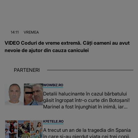
14:11
VREMEA
VIDEO Coduri de vreme extremă. Câți oameni au avut
nevoie de ajutor din cauza caniculei
PARTENERI
WOWBIZ.RO
Detalii halucinante în cazul bărbatului
găsit îngropat într-o curte din Botoșani!
Marinel a fost înjunghiat în inimă, iar
concubina lui se numără printre
suspecți
KFETELE.RO
A trecut un an de la tragedia din Spania
în care și-au pierdut viața cei trei copii,