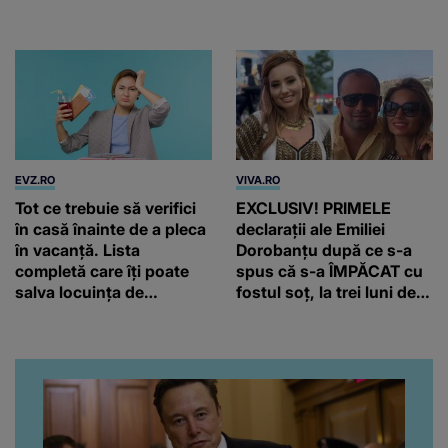
unică
EVZ.RO
VIVA.RO
Tot ce trebuie să verifici
EXCLUSIV! PRIMELE
în casă înainte de a pleca
declarații ale Emiliei
în vacanță. Lista
Dorobanțu după ce s-a
completă care îți poate
spus că s-a ÎMPĂCAT cu
salva locuința de
fostul soț, la trei luni de
probleme
când au divorțat. Ce-a
putut să spună frumoasa
artistă i-a lăsat MASCĂ
pe toți. De data aceasta,
chiar a rupt tăcerea:
”Poate că aveam să ne
spunem, să ne...”