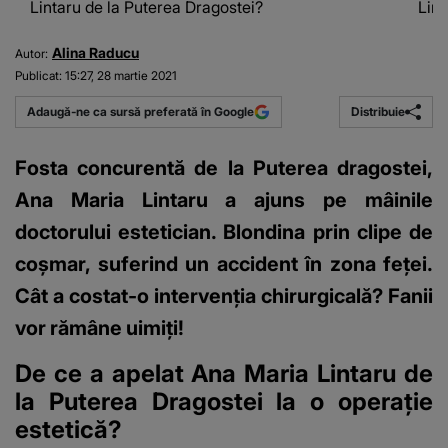
Lintaru de la Puterea Dragostei?
Lint
Alina Raducu
Autor:
Publicat:
15:27, 28 martie 2021
Distribuie
Adaugă-ne ca sursă preferată în Google
Fosta concurentă de la Puterea dragostei,
Ana Maria Lintaru a ajuns pe mâinile
doctorului estetician. Blondina prin clipe de
coșmar, suferind un accident în zona feței.
Cât a costat-o intervenția chirurgicală? Fanii
vor rămâne uimiți!
De ce a apelat Ana Maria Lintaru de
la Puterea Dragostei la o operație
estetică?