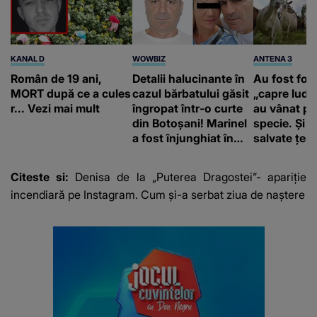
KANAL D
WOWBIZ
ANTENA 3
Român de 19 ani,
Detalii halucinante în
Au fost folo
MORT după ce a cules
cazul bărbatului găsit
„capre Iuda”
r... Vezi mai mult
îngropat într-o curte
au vânat pr
din Botoșani! Marinel
specie. Și a
a fost înjunghiat în
salvate țes
inimă, iar concubina
Galapagos
lui se numără printre
Citeste si:
Denisa de la „Puterea Dragostei”- apariție
suspecți
incendiară pe Instagram. Cum și-a serbat ziua de naștere