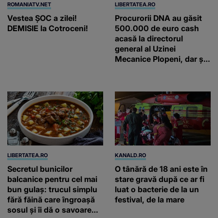
ROMANIATV.NET
LIBERTATEA.RO
Vestea ȘOC a zilei!
Procurorii DNA au găsit
DEMISIE la Cotroceni!
500.000 de euro cash
acasă la directorul
general al Uzinei
Mecanice Plopeni, dar și
două ceasuri Patek
Philippe și Rolex
LIBERTATEA.RO
KANALD.RO
Secretul bunicilor
O tânără de 18 ani este în
balcanice pentru cel mai
stare gravă după ce ar fi
bun gulaș: trucul simplu
luat o bacterie de la un
fără făină care îngroașă
festival, de la mare
sosul și îi dă o savoare