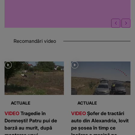
Recomandări video
ACTUALE
ACTUALE
VIDEO
Tragedie în
VIDEO
Șofer de tractări
Domnești! Patru pui de
auto din Alexandria, lovit
barză au murit, după
pe șosea în timp ce
montarea unui
încărca o mașină pe