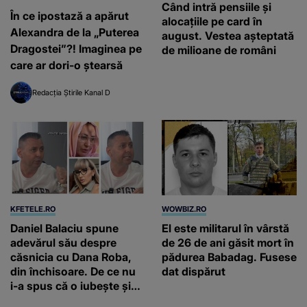
Când intră pensiile și
În ce ipostază a apărut
alocațiile pe card în
Alexandra de la „Puterea
august. Vestea așteptată
Dragostei”?! Imaginea pe
de milioane de români
care ar dori-o ștearsă
Redacția Știrile Kanal D
KFETELE.RO
WOWBIZ.RO
Daniel Balaciu spune
El este militarul în vârstă
adevărul său despre
de 26 de ani găsit mort în
căsnicia cu Dana Roba,
pădurea Babadag. Fusese
din închisoare. De ce nu
dat dispărut
i-a spus că o iubește și
ce s-a întâmplat când au