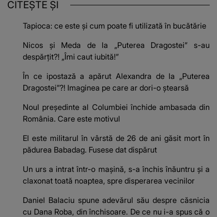
CITEȘTE ȘI
Tapioca: ce este și cum poate fi utilizată în bucătărie
Nicos și Meda de la „Puterea Dragostei” s-au
despărțit?! „Îmi caut iubită!”
În ce ipostază a apărut Alexandra de la „Puterea
Dragostei”?! Imaginea pe care ar dori-o ștearsă
Noul președinte al Columbiei închide ambasada din
România. Care este motivul
El este militarul în vârstă de 26 de ani găsit mort în
pădurea Babadag. Fusese dat dispărut
Un urs a intrat într-o mașină, s-a închis înăuntru și a
claxonat toată noaptea, spre disperarea vecinilor
Daniel Balaciu spune adevărul său despre căsnicia
cu Dana Roba, din închisoare. De ce nu i-a spus că o