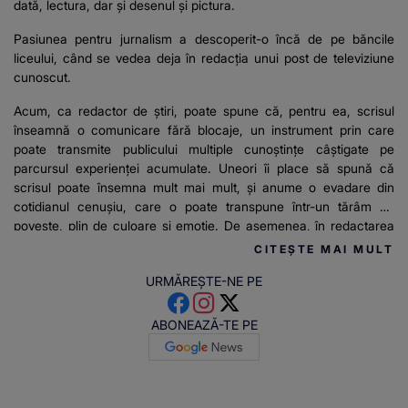
dată, lectura, dar și desenul și pictura.
Pasiunea pentru jurnalism a descoperit-o încă de pe băncile
liceului, când se vedea deja în redacția unui post de televiziune
cunoscut.
Acum, ca redactor de știri, poate spune că, pentru ea, scrisul
înseamnă o comunicare fără blocaje, un instrument prin care
poate transmite publicului multiple cunoștințe câștigate pe
parcursul experienței acumulate. Uneori îi place să spună că
scrisul poate însemna mult mai mult, și anume o evadare din
cotidianul cenușiu, care o poate transpune într-un tărâm de
poveste, plin de culoare și emoție. De asemenea, în redactarea
articolelor pentru stirilekanald.ro îi place să relateze mereu
CITEȘTE MAI MULT
adevărul și informațiile de actualitate.
URMĂREȘTE-NE PE
ABONEAZĂ-TE PE