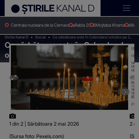
Centrala nucleara de la Cernavoda
Rabla 2026
Mojtaba Khamenei
Ilie 
Stirile Kanal D
Social
Ce sărbătoare este în Calendarul ortodox pe 2
Ce sărbătoare este în Calendarul
mai 2026?
ortodox pe 2 mai 2026?
1 din 2 | Sărbătoare 2 mai 2026
2 di
(Sursa foto: Pexels.com)
(Sur