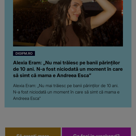
adevărat, au făcut-o și pe
asta! Și ce a ieșit la iveală
ar fi prea mult pentru
oricine: "Cu… mine, fata
româncă...”
DIGIFM.RO
Alexia Eram: „Nu mai trăiesc pe banii părinților
de 10 ani. N-a fost niciodată un moment în care
să simt că mama e Andreea Esca”
Alexia Eram: „Nu mai trăiesc pe banii părinților de 10 ani.
N-a fost niciodată un moment în care să simt că mama e
Andreea Esca”
Să crești mare
Ce faci in weekend?