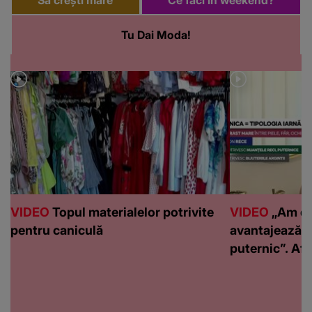
Tu Dai Moda!
VIDEO
Topul materialelor potrivite
VIDEO
„Am de
pentru caniculă
avantajează c
puternic”. Află