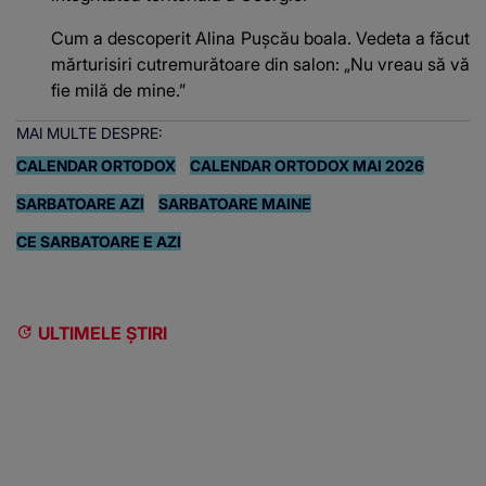
Cum a descoperit Alina Pușcău boala. Vedeta a făcut
mărturisiri cutremurătoare din salon: „Nu vreau să vă
fie milă de mine.”
MAI MULTE DESPRE:
CALENDAR ORTODOX
CALENDAR ORTODOX MAI 2026
SARBATOARE AZI
SARBATOARE MAINE
CE SARBATOARE E AZI
ULTIMELE ȘTIRI