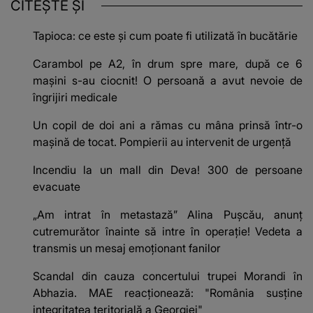
CITEȘTE ȘI
Tapioca: ce este și cum poate fi utilizată în bucătărie
Carambol pe A2, în drum spre mare, după ce 6
mașini s-au ciocnit! O persoană a avut nevoie de
îngrijiri medicale
Un copil de doi ani a rămas cu mâna prinsă într-o
mașină de tocat. Pompierii au intervenit de urgență
Incendiu la un mall din Deva! 300 de persoane
evacuate
„Am intrat în metastază” Alina Pușcău, anunț
cutremurător înainte să intre în operație! Vedeta a
transmis un mesaj emoționant fanilor
Scandal din cauza concertului trupei Morandi în
Abhazia. MAE reacționează: "România susține
integritatea teritorială a Georgiei"