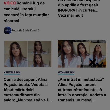
VIDEO
Românii fug de
din aprilie a fost găsit
caniculă: litoralul
ÎNGROPAT în curtea...
cedează în fața munților
Vezi mai mult
răcoroși
Redacția Știrile Kanal D
KFETELE.RO
WOWBIZ.RO
Cum a descoperit Alina
„Am intrat în metastază”
Pușcău boala. Vedeta a
Alina Pușcău, anunț
făcut mărturisiri
cutremurător înainte să
cutremurătoare din
intre în operație! Vedeta a
salon: „Nu vreau să vă fie
transmis un mesaj
milă de mine.”
emoționant fanilor