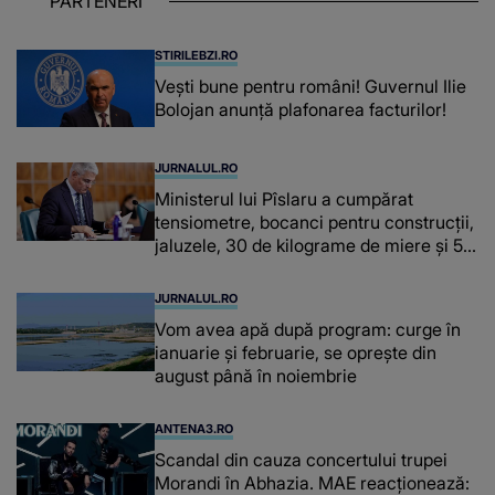
PARTENERI
chiar și după trecerea anilor: "De
fiecare dată când..."
STIRILEBZI.RO
Vești bune pentru români! Guvernul Ilie
Bolojan anunță plafonarea facturilor!
JURNALUL.RO
Ministerul lui Pîslaru a cumpărat
tensiometre, bocanci pentru construcții,
jaluzele, 30 de kilograme de miere și 50
de kilograme de cafea
JURNALUL.RO
Vom avea apă după program: curge în
ianuarie și februarie, se oprește din
august până în noiembrie
ANTENA3.RO
Scandal din cauza concertului trupei
Morandi în Abhazia. MAE reacționează: