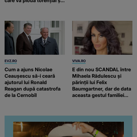
care va ploua torențial și
cu grindină
EVZ.RO
VIVA.RO
Cum a ajuns Nicolae
E din nou SCANDAL între
Ceaușescu să-i ceară
Mihaela Rădulescu și
ajutorul lui Ronald
părinții lui Felix
Reagan după catastrofa
Baumgartner, dar de data
de la Cernobîl
aceasta gestul familiei
regretatului ei iubit a
înfuriat-o pe vedeta
noastră! Fostei
prezentatoare nici că-i
vine să creadă că s-a
ajuns până aici, dar e