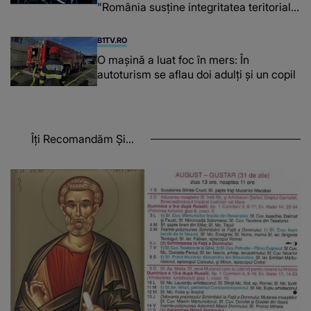
"România susține integritatea teritorială
a Georgiei"
B1TV.RO
O maşină a luat foc în mers: În
autoturism se aflau doi adulți și un copil
Îți Recomandăm Și...