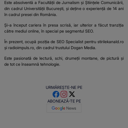
Este absolventă a Facultății de Jurnalism și Științele Comunicării,
din cadrul Universității București, şi deţine o experienţă de 14 ani
în cadrul presei din România.
Şi-a început cariera în presa scrisă, iar ulterior a făcut tranziţia
către mediul online, în special pe segmentul SEO.
În prezent, ocupă poziţia de SEO Specialist pentru stirilekanald.ro
şi
radioimpuls.ro
, din cadrul trustului Dogan Media.
Este pasionată de lectură, schi, drumeţii montane, de pictură şi
de tot ce înseamnă tehnologie.
URMĂREȘTE-NE PE
ABONEAZĂ-TE PE