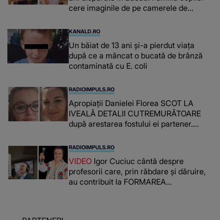
cere imaginile de pe camerele de
supraveghere: „Nu s-a mai dus sora
mea...”
KANALD.RO
Un băiat de 13 ani și-a pierdut viața
după ce a mâncat o bucată de brânză
contaminată cu E. coli
RADIOIMPULS.RO
Apropiații Danielei Florea SCOT LA
IVEALĂ DETALII CUTREMURĂTOARE
după arestarea fostului ei partener.
PRIN CE A FOST NEVOITĂ să treacă
românca ucisă în Italia și ascunsă în
RADIOIMPULS.RO
lada unui pat: " Îmi pare rău că nu am
VIDEO
Igor Cuciuc cântă despre
reușit să fac mai mult pentru ea și..."
profesorii care, prin răbdare și dăruire,
au contribuit la FORMAREA
OAMENILOR DE ASTĂZI. Ce spune
despre dascălii care lasă amprente
puternice ÎN SUFLETELE ELEVILOR,