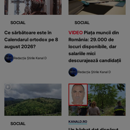
SOCIAL
SOCIAL
Ce sărbătoare este în
VIDEO
Piața muncii din
Calendarul ortodox pe 8
România: 29.000 de
august 2026?
locuri disponibile, dar
salariile mici
Redacția Știrile Kanal D
descurajează candidații
Redacția Știrile Kanal D
KANALD.RO
SOCIAL
Un bărbat dat dispărut