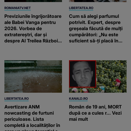
ROMANIATV.NET
LIBERTATEA.RO
Previziunile îngrijorătoare
Cum să alegi parfumul
ale Babei Vanga pentru
potrivit. Expert, despre
2026. Vorbea de
greșeala făcută de mulți
extratereștri, dar și
cumpărători: „Nu este
despre Al Treilea Război
suficient să-ți placă în
Mondial. Cât de departe
primul minut”
ar ajunge și AI-ul!
LIBERTATEA.RO
KANALD.RO
Avertizare ANM
Român de 19 ani, MORT
nowcasting de furtuni
după ce a cules r... Vezi
periculoase. Lista
mai mult
completă a localităților în