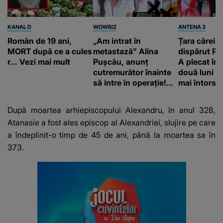
KANAL D
WOWBIZ
ANTENA 3
Român de 19 ani,
„Am intrat în
Țara căreia 
MORT după ce a cules
metastază” Alina
dispărut Pr
r... Vezi mai mult
Pușcău, anunț
A plecat în
cutremurător înainte
două luni și
să intre în operație!
mai întors
Vedeta a transmis un
mesaj emoționant
După moartea arhiepiscopului Alexandru, în anul 328,
fanilor
Atanasie a fost ales episcop al Alexandriei, slujire pe care
a îndeplinit-o timp de 45 de ani, până la moartea sa în
373.