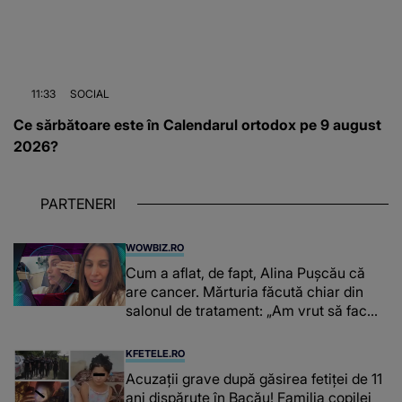
11:33
SOCIAL
Ce sărbătoare este în Calendarul ortodox pe 9 august
2026?
PARTENERI
WOWBIZ.RO
Cum a aflat, de fapt, Alina Pușcău că
are cancer. Mărturia făcută chiar din
salonul de tratament: „Am vrut să fac
niște genuflexiuni și a început să mă
înțepe sânul”
KFETELE.RO
Acuzații grave după găsirea fetiței de 11
ani dispărute în Bacău! Familia copilei