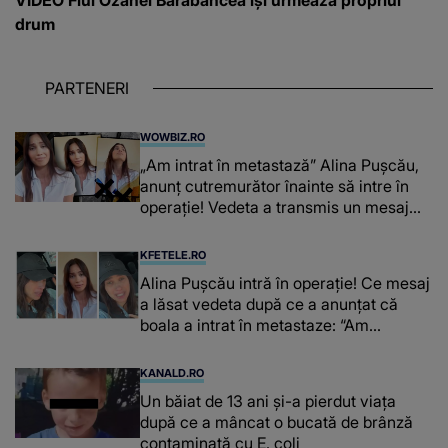
drum
PARTENERI
WOWBIZ.RO
„Am intrat în metastază” Alina Pușcău,
anunț cutremurător înainte să intre în
operație! Vedeta a transmis un mesaj
emoționant fanilor
KFETELE.RO
Alina Pușcău intră în operație! Ce mesaj
a lăsat vedeta după ce a anunțat că
boala a intrat în metastaze: “Am
cancer!”
KANALD.RO
Un băiat de 13 ani și-a pierdut viața
după ce a mâncat o bucată de brânză
contaminată cu E. coli