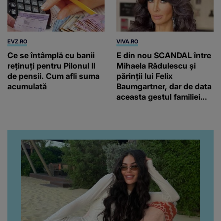
EVZ.RO
VIVA.RO
Ce se întâmplă cu banii
E din nou SCANDAL între
reținuți pentru Pilonul II
Mihaela Rădulescu și
de pensii. Cum afli suma
părinții lui Felix
acumulată
Baumgartner, dar de data
aceasta gestul familiei
regretatului ei iubit a
înfuriat-o pe vedeta
noastră! Fostei
prezentatoare nici că-i
vine să creadă că s-a
ajuns până aici, dar e
adevărat, au făcut-o și pe
asta! Și ce a ieșit la iveală
ar fi prea mult pentru
oricine: "Cu… mine, fata
româncă...”