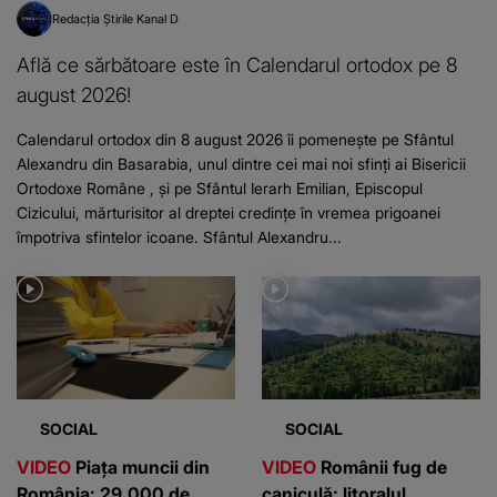
Redacția Știrile Kanal D
Află ce sărbătoare este în Calendarul ortodox pe 8
august 2026!
Calendarul ortodox din 8 august 2026 îi pomenește pe Sfântul
Alexandru din Basarabia, unul dintre cei mai noi sfinți ai Bisericii
Ortodoxe Române , și pe Sfântul Ierarh Emilian, Episcopul
Cizicului, mărturisitor al dreptei credințe în vremea prigoanei
împotriva sfintelor icoane. Sfântul Alexandru...
SOCIAL
SOCIAL
VIDEO
Piața muncii din
VIDEO
Românii fug de
România: 29.000 de
caniculă: litoralul