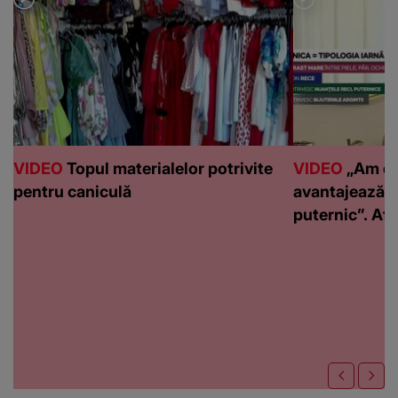
VIDEO
Topul materialelor potrivite
VIDEO
„Am de
pentru caniculă
avantajează c
puternic”. Află