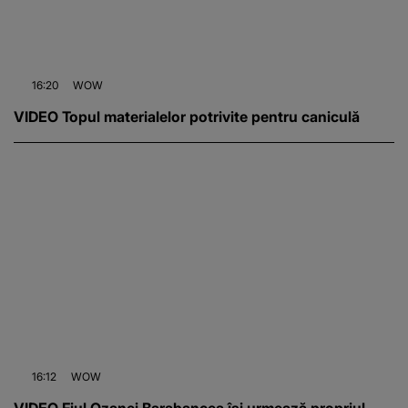
16:20
WOW
VIDEO Topul materialelor potrivite pentru caniculă
16:12
WOW
VIDEO Fiul Ozanei Barabancea își urmează propriul