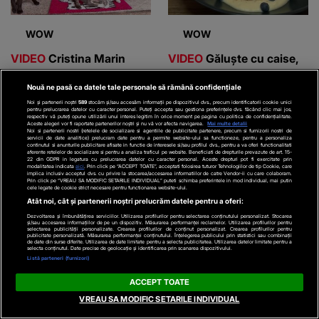
WOW
WOW
VIDEO
Cristina Marin
VIDEO
Găluște cu caise,
salvează sute de pisici de
un desert tradițional
Nouă ne pasă ca datele tale personale să rămână confidențiale
una singură
Noi și partenerii noștri
589
stocăm și/sau accesăm informații pe dispozitivul dvs., precum identificatorii cookie unici
pentru prelucrarea datelor cu caracter personal. Puteți accepta sau gestiona preferințele dvs. făcând clic mai jos,
respectiv vă puteți opune utilizării unui interes legitim în orice moment pe pagina cu politica de confidențialitate.
Aceste alegeri vor fi raportate partenerilor noștri și nu vă vor afecta navigarea.
Mai multe detalii
Noi si partenerii nostri (retelele de socializare si agentiile de publicitate partenere, precum si furnizorii nostri de
servicii de date analitice) prelucram date pentru a permite website-ului sa functioneze, pentru a personaliza
continutul si anunturile publicitare afisate in functie de interesele si/sau profilul dvs., pentru a va oferi functionalitati
Parteneri
aferente retelelor de socializare si pentru a analiza traficul pe website. Beneficiati de drepturile prevazute de art. 15-
22 din GDPR in legatura cu prelucrarea datelor cu caracter personal. Aceste drepturi pot fi exercitate prin
modalitatea indicata
aici
. Prin click pe “ACCEPT TOATE”, acceptati folosirea tuturor Tehnologiilor de tip Cookie, care
implica inclusiv acceptul dvs. cu privire la stocarea/accesarea informatiilor de catre Vendor-ii cu care colaboram.
Prin click pe “VREAU SA MODIFIC SETARILE INDIVIDUAL” puteti schimba preferintele in mod individual, mai putin
cele legate de cookie strict necesare pentru functionarea website-ului.
Atât noi, cât și partenerii noștri prelucrăm datele pentru a oferi:
Dezvoltarea și îmbunătățirea serviciilor. Utilizarea profilurilor pentru selectarea conținutului personalizat. Stocarea
și/sau accesarea informațiilor de pe un dispozitiv. Măsurarea performanței reclamelor. Utilizarea profilurilor pentru
selectarea publicității personalizate. Crearea profilurilor de conținut personalizat. Crearea profilurilor pentru
publicitate personalizată. Măsurarea performanței conținutului. Înțelegerea publicului prin statistici sau combinații
de date din surse diferite. Utilizarea de date limitate pentru a selecta publicitatea. Utilizarea datelor limitate pentru a
selecta conținutul. Date precise de geolocație și identificarea prin scanarea dispozitivului.
Listă parteneri (furnizori)
ACCEPT TOATE
VREAU SA MODIFIC SETARILE INDIVIDUAL