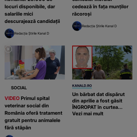
locuri disponibile, dar
cedează în fața munților
salariile mici
răcoroși
descurajează candidații
Redacția Știrile Kanal D
Redacția Știrile Kanal D
KANALD.RO
SOCIAL
Un bărbat dat dispărut
VIDEO
Primul spital
din aprilie a fost găsit
veterinar social din
ÎNGROPAT în curtea...
România oferă tratament
Vezi mai mult
gratuit pentru animalele
fără stăpân