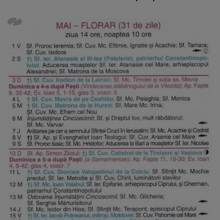
Vedeta a transmis un
care va adu
mesaj emoționant
42 de grade
fanilor