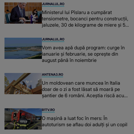
JURNALUL.RO
Ministerul lui Pîslaru a cumpărat
tensiometre, bocanci pentru construcții,
jaluzele, 30 de kilograme de miere și 50
de kilograme de cafea
JURNALUL.RO
Vom avea apă după program: curge în
ianuarie și februarie, se oprește din
august până în noiembrie
ANTENA3.RO
Un moldovean care muncea în Italia
doar de o zi a fost lăsat să moară pe
şantier de 6 români. Aceștia riscă acum
închisoarea
B1TV.RO
O maşină a luat foc în mers: În
autoturism se aflau doi adulți și un copil