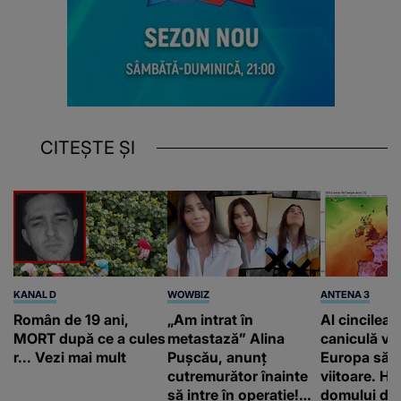
CITEȘTE ȘI
KANAL D
WOWBIZ
ANTENA 3
Român de 19 ani,
„Am intrat în
Al cincilea 
MORT după ce a cules
metastază” Alina
caniculă va
r... Vezi mai mult
Pușcău, anunț
Europa să
cutremurător înainte
viitoare. H
să intre în operație!
domului de 