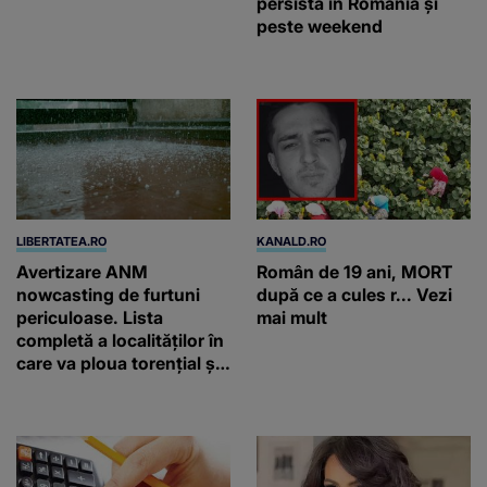
persistă în România și
peste weekend
LIBERTATEA.RO
KANALD.RO
Avertizare ANM
Român de 19 ani, MORT
nowcasting de furtuni
după ce a cules r... Vezi
periculoase. Lista
mai mult
completă a localităților în
care va ploua torențial și
cu grindină