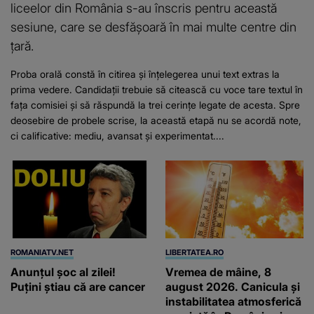
liceelor din România s-au înscris pentru această
sesiune, care se desfășoară în mai multe centre din
țară.
Proba orală constă în citirea și înțelegerea unui text extras la
prima vedere. Candidații trebuie să citească cu voce tare textul în
fața comisiei și să răspundă la trei cerințe legate de acesta. Spre
deosebire de probele scrise, la această etapă nu se acordă note,
ci calificative: mediu, avansat și experimentat....
ROMANIATV.NET
LIBERTATEA.RO
Anunţul şoc al zilei!
Vremea de mâine, 8
Puţini ştiau că are cancer
august 2026. Canicula și
instabilitatea atmosferică