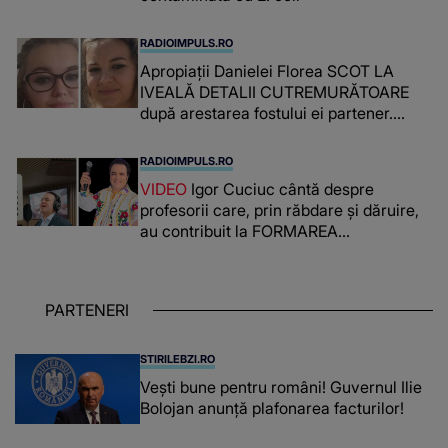
RADIOIMPULS.RO
Apropiații Danielei Florea SCOT LA
IVEALĂ DETALII CUTREMURĂTOARE
după arestarea fostului ei partener.
PRIN CE A FOST NEVOITĂ să treacă
românca ucisă în Italia și ascunsă în
RADIOIMPULS.RO
lada unui pat: " Îmi pare rău că nu am
VIDEO
Igor Cuciuc cântă despre
reușit să fac mai mult pentru ea și..."
profesorii care, prin răbdare și dăruire,
au contribuit la FORMAREA
OAMENILOR DE ASTĂZI. Ce spune
despre dascălii care lasă amprente
puternice ÎN SUFLETELE ELEVILOR,
PARTENERI
chiar și după trecerea anilor: "De
fiecare dată când..."
STIRILEBZI.RO
Vești bune pentru români! Guvernul Ilie
Bolojan anunță plafonarea facturilor!