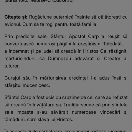
(sursa foto: resurse-ortodoxe.ro)
Citește și:
Rugăciune puternică înainte să călătorești cu
avionul. Cum să te rogi pentru toată familia
Prin predicile sale, Sfântul Apostol Carp a reușit să
convertească numeroși păgâni la creștinism. Totodată, i-
a îndemnat și pe iudei să creadă în Hristos Cel răstignit,
mărturisindu-L ca Dumnezeu adevărat și Creator al
tuturor.
Curajul său în mărturisirea credinței i-a adus însă și
sfârșitul mucenicesc.
Sfântul Carp a fost ucis cu cruzime de cei care au refuzat
să creadă în învățătura sa. Tradiția spune că prin sfintele
sale moaște s-au săvârșit numeroase vindecări și
tămăduiri, spre slava lui Hristos.
În această zi de sărbătoare, credincioșii rostesc rugăciuni