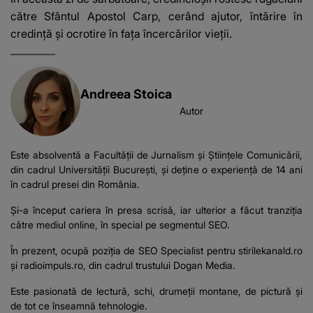
către Sfântul Apostol Carp, cerând ajutor, întărire în
credință și ocrotire în fața încercărilor vieții.
Andreea Stoica
Autor
Este absolventă a Facultății de Jurnalism și Științele Comunicării,
din cadrul Universității București, şi deţine o experienţă de 14 ani
în cadrul presei din România.
Şi-a început cariera în presa scrisă, iar ulterior a făcut tranziţia
către mediul online, în special pe segmentul SEO.
În prezent, ocupă poziţia de SEO Specialist pentru stirilekanald.ro
şi
radioimpuls.ro
, din cadrul trustului Dogan Media.
Este pasionată de lectură, schi, drumeţii montane, de pictură şi
de tot ce înseamnă tehnologie.