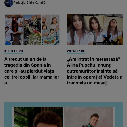
Redacția Știrile Kanal D
KFETELE.RO
WOWBIZ.RO
A trecut un an de la
„Am intrat în metastază”
tragedia din Spania în
Alina Pușcău, anunț
care și-au pierdut viața
cutremurător înainte să
cei trei copii, iar mama lor
intre în operație! Vedeta a
a…
transmis un mesaj
emoționant fanilor