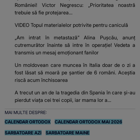
României! Victor Negrescu: „Prioritatea noastră
trebuie să fie protejarea...
VIDEO Topul materialelor potrivite pentru caniculă
„Am intrat în metastază” Alina Pușcău, anunț
cutremurător înainte să intre în operație! Vedeta a
transmis un mesaj emoționant fanilor
Un moldovean care muncea în Italia doar de o zi a
fost lăsat să moară pe şantier de 6 români. Aceștia
riscă acum închisoarea
A trecut un an de la tragedia din Spania în care și-au
pierdut viața cei trei copii, iar mama lor a…
MAI MULTE DESPRE:
CALENDAR ORTODOX
CALENDAR ORTODOX MAI 2026
SARBATOARE AZI
SARBATOARE MAINE