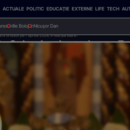
ACTUALE
POLITIC
EDUCAȚIE
EXTERNE
LIFE
TECH
AU
uresan
Ilie Bolojan
Nicușor Dan
rul ortodox pe 7 aprilie 2026, în Marțea Mare?
n Calendarul ortodox pe 7 a