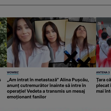
WOWBIZ
ANTENA 3
s
„Am intrat în metastază” Alina Pușcău,
Țara că
anunț cutremurător înainte să intre în
plecat 
operație! Vedeta a transmis un mesaj
mai înt
emoționant fanilor