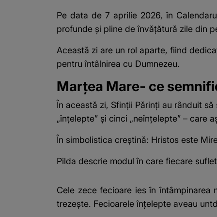
Pe data de 7 aprilie 2026, în
Calendaru
profunde și pline de învățătură zile din p
Această zi are un rol aparte, fiind dedic
pentru întâlnirea cu Dumnezeu.
Marțea Mare- ce semnific
În această zi, Sfinții Părinți au rânduit 
„înțelepte” și cinci „neînțelepte” – care 
În simbolistica creștină: Hristos este Mir
Pilda descrie modul în care fiecare suflet
Cele zece fecioare ies în întâmpinarea mi
trezește. Fecioarele înțelepte aveau untd