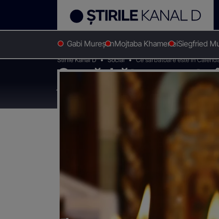
Gabi Mureșan
Mojtaba Khamenei
Siegfried M
Stirile Kanal D
Social
Ce sărbătoare este în Calenda
Ce sărbătoare este î
în Marțea Mare?