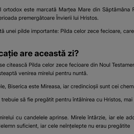
l ortodox
este marcată Marțea Mare din Săptămâna Pa
erioada premergătoare Învierii lui Hristos.
ată unei pilde importante: Pilda celor zece fecioare, car
ație are această zi?
să se citească Pilda celor zece fecioare din Noul Testam
așteaptă venirea mirelui pentru nuntă.
ele, Biserica este Mireasa, iar credincioșii sunt cei chem
 trebuie să fie pregătit pentru întâlnirea cu Hristos, ma
relui cu candelele aprinse. Mirele întârzie, iar ele ador
elemn suficient, iar cele neînțelepte nu erau pregătite