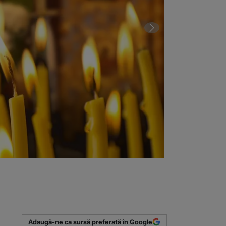
2 din 2 | Cale
(Sursa foto: r
Adaugă-ne ca sursă preferată în Google