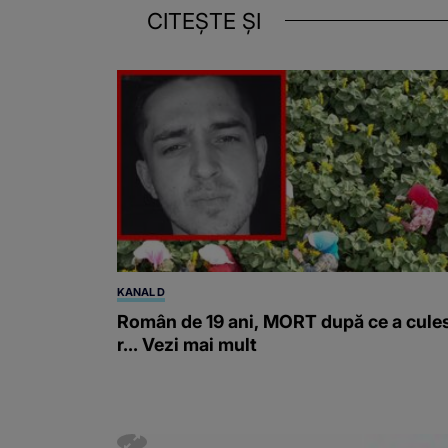
CITEȘTE ȘI
KANAL D
Român de 19 ani, MORT după ce a cule
r... Vezi mai mult