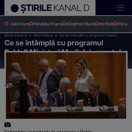
Gabi Mureșan
Mojtaba Khamenei
Siegfried Muresan
Ilie Bolojan
Nicușo
Stirile Kanal D
Stiri Politice
Ce se întâmplă cu programul Rabla?
Ce se întâmplă cu programul
Ministrul Mediului, anunț de ultim moment
Rabla? Ministrul Mediului, anunț de
ultim moment