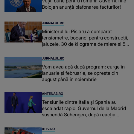
Vești bune pentru români! Guvernul Ilie
Bolojan anunță plafonarea facturilor!
JURNALUL.RO
Ministerul lui Pîslaru a cumpărat
tensiometre, bocanci pentru construcții,
jaluzele, 30 de kilograme de miere și 50
de kilograme de cafea
JURNALUL.RO
Vom avea apă după program: curge în
ianuarie și februarie, se oprește din
august până în noiembrie
ANTENA3.RO
Tensiunile dintre Italia și Spania au
escaladat rapid. Guvernul de la Madrid
suspendă Schengen, după reacția
furioasă a lui Meloni
B1TV.RO