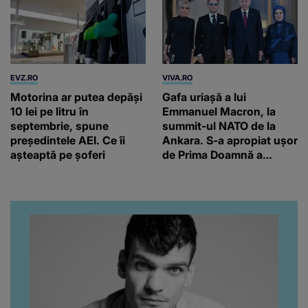
EVZ.RO
VIVA.RO
Motorina ar putea depăși
Gafa uriașă a lui
10 lei pe litru în
Emmanuel Macron, la
septembrie, spune
summit-ul NATO de la
președintele AEI. Ce îi
Ankara. S-a apropiat ușor
așteaptă pe șoferi
de Prima Doamnă a
Turciei, iar ce-a urmat e
subiectul care face
înconjurul presei