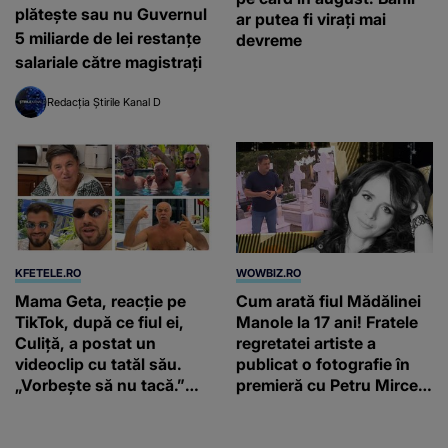
plătește sau nu Guvernul
ar putea fi virați mai
5 miliarde de lei restanțe
devreme
salariale către magistrați
Redacția Știrile Kanal D
KFETELE.RO
WOWBIZ.RO
Mama Geta, reacție pe
Cum arată fiul Mădălinei
TikTok, după ce fiul ei,
Manole la 17 ani! Fratele
Culiță, a postat un
regretatei artiste a
videoclip cu tatăl său.
publicat o fotografie în
„Vorbește să nu tacă.”
premieră cu Petru Mircea
Artistul a reacționat și el:
Jr.
“Văd că nu te potoleşti.”