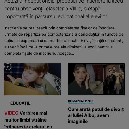
Astăzi a început oficial procesul de înscriere la liceu
pentru absolvenții claselor a VIII-a, o etapă
importantă în parcursul educațional al elevilor.
Înscrierile se realizează prin completarea fișelor de înscriere,
urmate de repartizarea computerizată a candidaților în funcție de
opțiunile exprimate și de mediile obținute. Elevii, însoțiți de părinți,
au venit încă de la primele ore ale dimineții la școli pentru a
completa fișele de înscriere. Aceștia...
ROMANIATV.NET
EDUCAȚIE
Cum arată patul de divorţ
VIDEO
Vorbirea mai
al Iuliei Albu, avem
multor limbi străine
imaginile
întinerește creierul cu