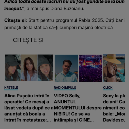
Adică toate aceste lucruri nu au fost gândite de la bun
început.”
, a mai spus Diana Buzoianu.
Citește și:
Start pentru programul Rabla 2025. Câți bani
primești de la stat ca să-ți cumperi mașină electrică
CITEȘTE ȘI
KFETELE
RADIO IMPULS
CLICK
Alina Pușcău intră în
VIDEO Selly,
Sexy la plaj
operație! Ce mesaj a
ANUNȚUL
de ani! Car
lăsat vedeta după ce a
MOMENTULUI despre
nimerit cos
anunțat că boala a
NIBIRU! Ce se va
baie: „Moni
intrat în metastaze:
întâmpla și CINE
Davidescu e
“Am cancer!”
SUNT CEI VIZAȚI de