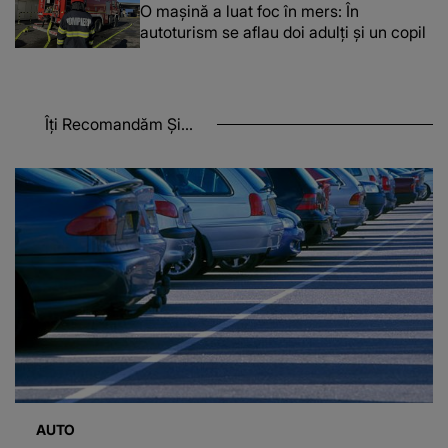
O maşină a luat foc în mers: În
autoturism se aflau doi adulți și un copil
Îți Recomandăm Și...
AUTO