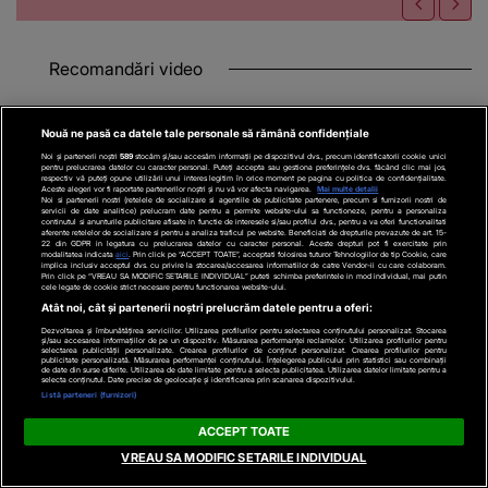
Recomandări video
Nouă ne pasă ca datele tale personale să rămână confidențiale
Noi și partenerii noștri
589
stocăm și/sau accesăm informații pe dispozitivul dvs., precum identificatorii cookie unici
pentru prelucrarea datelor cu caracter personal. Puteți accepta sau gestiona preferințele dvs. făcând clic mai jos,
respectiv vă puteți opune utilizării unui interes legitim în orice moment pe pagina cu politica de confidențialitate.
Aceste alegeri vor fi raportate partenerilor noștri și nu vă vor afecta navigarea.
Mai multe detalii
Noi si partenerii nostri (retelele de socializare si agentiile de publicitate partenere, precum si furnizorii nostri de
servicii de date analitice) prelucram date pentru a permite website-ului sa functioneze, pentru a personaliza
continutul si anunturile publicitare afisate in functie de interesele si/sau profilul dvs., pentru a va oferi functionalitati
aferente retelelor de socializare si pentru a analiza traficul pe website. Beneficiati de drepturile prevazute de art. 15-
22 din GDPR in legatura cu prelucrarea datelor cu caracter personal. Aceste drepturi pot fi exercitate prin
modalitatea indicata
aici
. Prin click pe “ACCEPT TOATE”, acceptati folosirea tuturor Tehnologiilor de tip Cookie, care
implica inclusiv acceptul dvs. cu privire la stocarea/accesarea informatiilor de catre Vendor-ii cu care colaboram.
Prin click pe “VREAU SA MODIFIC SETARILE INDIVIDUAL” puteti schimba preferintele in mod individual, mai putin
cele legate de cookie strict necesare pentru functionarea website-ului.
ACTUALE
VREMEA
Atât noi, cât și partenerii noștri prelucrăm datele pentru a oferi:
VIDEO
„Somnul slab și
VIDEO
Cod galben de
Dezvoltarea și îmbunătățirea serviciilor. Utilizarea profilurilor pentru selectarea conținutului personalizat. Stocarea
și/sau accesarea informațiilor de pe un dispozitiv. Măsurarea performanței reclamelor. Utilizarea profilurilor pentru
selectarea publicității personalizate. Crearea profilurilor de conținut personalizat. Crearea profilurilor pentru
emoțiile se hrănesc
caniculă, furtuni și ploi
publicitate personalizată. Măsurarea performanței conținutului. Înțelegerea publicului prin statistici sau combinații
de date din surse diferite. Utilizarea de date limitate pentru a selecta publicitatea. Utilizarea datelor limitate pentru a
reciproc”. Insomnia
torențiale. ANM anunță
selecta conținutul. Date precise de geolocație și identificarea prin scanarea dispozitivului.
Listă parteneri (furnizori)
provoacă depresie
instabilitate atmosferică
ACCEPT TOATE
VREAU SA MODIFIC SETARILE INDIVIDUAL