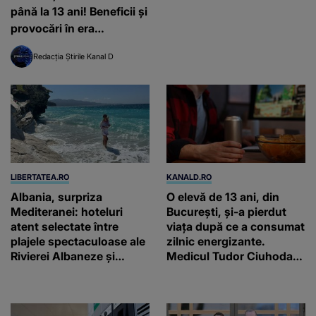
până la 13 ani! Beneficii și
provocări în era
inteligenței artificiale
Redacția Știrile Kanal D
LIBERTATEA.RO
KANALD.RO
Albania, surpriza
O elevă de 13 ani, din
Mediteranei: hoteluri
București, și-a pierdut
atent selectate între
viața după ce a consumat
plajele spectaculoase ale
zilnic energizante.
Rivierei Albaneze și
Medicul Tudor Ciuhodaru
farmecul autentic al
trage un semnal de
Adriaticii
alarmă