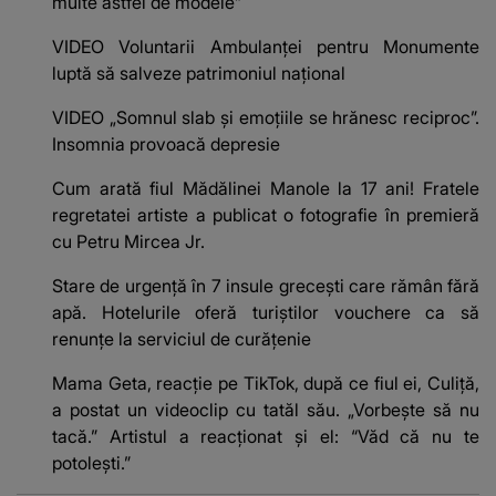
multe astfel de modele”
VIDEO Voluntarii Ambulanței pentru Monumente
luptă să salveze patrimoniul național
VIDEO „Somnul slab și emoțiile se hrănesc reciproc”.
Insomnia provoacă depresie
Cum arată fiul Mădălinei Manole la 17 ani! Fratele
regretatei artiste a publicat o fotografie în premieră
cu Petru Mircea Jr.
Stare de urgență în 7 insule grecești care rămân fără
apă. Hotelurile oferă turiștilor vouchere ca să
renunțe la serviciul de curățenie
Mama Geta, reacție pe TikTok, după ce fiul ei, Culiță,
a postat un videoclip cu tatăl său. „Vorbește să nu
tacă.” Artistul a reacționat și el: “Văd că nu te
potoleşti.”