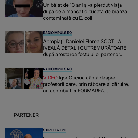
Un băiat de 13 ani și-a pierdut viața
după ce a mâncat o bucată de brânză
contaminată cu E. coli
RADIOIMPULS.RO
Apropiații Danielei Florea SCOT LA
IVEALĂ DETALII CUTREMURĂTOARE
după arestarea fostului ei partener.
PRIN CE A FOST NEVOITĂ să treacă
românca ucisă în Italia și ascunsă în
RADIOIMPULS.RO
lada unui pat: " Îmi pare rău că nu am
VIDEO
Igor Cuciuc cântă despre
reușit să fac mai mult pentru ea și..."
profesorii care, prin răbdare și dăruire,
au contribuit la FORMAREA
OAMENILOR DE ASTĂZI. Ce spune
despre dascălii care lasă amprente
puternice ÎN SUFLETELE ELEVILOR,
PARTENERI
chiar și după trecerea anilor: "De
fiecare dată când..."
STIRILEBZI.RO