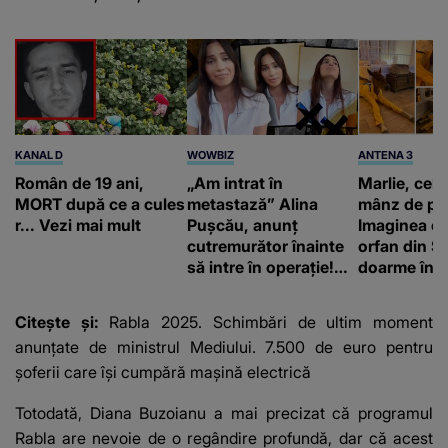
KANAL D
WOWBIZ
ANTENA 3
Român de 19 ani,
„Am intrat în
Marlie, cel 
MORT după ce a cules
metastază” Alina
mânz de pe 
r... Vezi mai mult
Pușcău, anunț
Imaginea cu
cutremurător înainte
orfan din Să
să intre în operație!
doarme în p
Vedeta a transmis un
un copil a 
mesaj emoționant
mii de româ
Citește și:
Rabla 2025. Schimbări de ultim moment
fanilor
anunțate de ministrul Mediului. 7.500 de euro pentru
șoferii care își cumpără mașină electrică
Totodată,
Diana Buzoianu
a mai precizat că programul
Rabla are nevoie de o regândire profundă, dar că acest