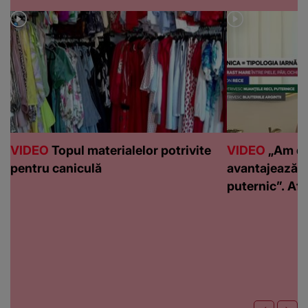
VIDEO
Topul materialelor potrivite
VIDEO
„Am de
pentru caniculă
avantajează c
puternic”. Află