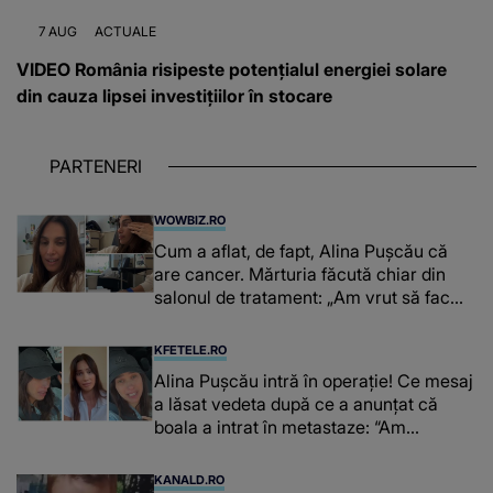
7 AUG
ACTUALE
VIDEO România risipeste potențialul energiei solare
din cauza lipsei investițiilor în stocare
PARTENERI
WOWBIZ.RO
Cum a aflat, de fapt, Alina Pușcău că
are cancer. Mărturia făcută chiar din
salonul de tratament: „Am vrut să fac
niște genuflexiuni și a început să mă
înțepe sânul”
KFETELE.RO
Alina Pușcău intră în operație! Ce mesaj
a lăsat vedeta după ce a anunțat că
boala a intrat în metastaze: “Am
cancer!”
KANALD.RO