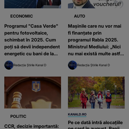
ECONOMIC
AUTO
Programul "Casa Verde"
Mașinile care nu vor mai
pentru fotovoltaice,
fi finanțate prin
schimbat în 2025. Cum
programul Rabla 2025.
poți să devii independent
Ministrul Mediului: „Nici
energetic cu bani de la
nu mai există multe astfel
stat
de modele”
Redacția Știrile Kanal D
Redacția Știrile Kanal D
KANALD.RO
POLITIC
Pe ce dată intră alocațiile
CCR, decizie importantă:
pe card în august. Banii