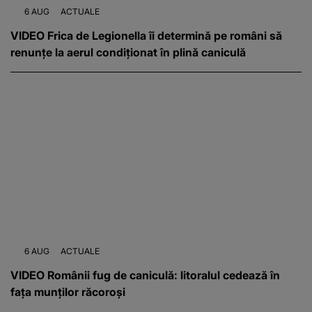
6 AUG
ACTUALE
VIDEO Frica de Legionella îi determină pe români să
renunțe la aerul condiționat în plină caniculă
6 AUG
ACTUALE
VIDEO Românii fug de caniculă: litoralul cedează în
fața munților răcoroși