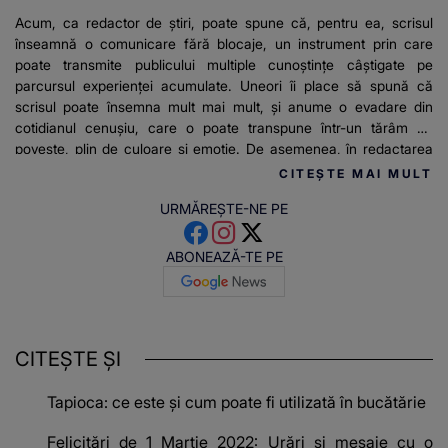
Acum, ca redactor de știri, poate spune că, pentru ea, scrisul
înseamnă o comunicare fără blocaje, un instrument prin care
poate transmite publicului multiple cunoștințe câștigate pe
parcursul experienței acumulate. Uneori îi place să spună că
scrisul poate însemna mult mai mult, și anume o evadare din
cotidianul cenușiu, care o poate transpune într-un tărâm de
poveste, plin de culoare și emoție. De asemenea, în redactarea
articolelor pentru stirilekanald.ro îi place să relateze mereu
CITEȘTE MAI MULT
adevărul și informațiile de actualitate.
URMĂREȘTE-NE PE
ABONEAZĂ-TE PE
CITEȘTE ȘI
Tapioca: ce este și cum poate fi utilizată în bucătărie
Felicitări de 1 Martie 2022: Urări şi mesaje cu o