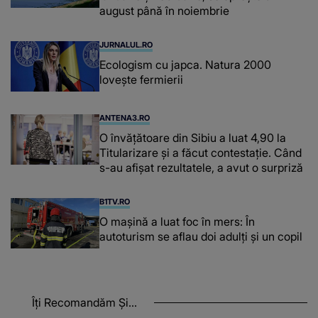
august până în noiembrie
JURNALUL.RO
Ecologism cu japca. Natura 2000
lovește fermierii
ANTENA3.RO
O învățătoare din Sibiu a luat 4,90 la
Titularizare și a făcut contestație. Când
s-au afișat rezultatele, a avut o surpriză
B1TV.RO
O maşină a luat foc în mers: În
autoturism se aflau doi adulți și un copil
Îți Recomandăm Și...