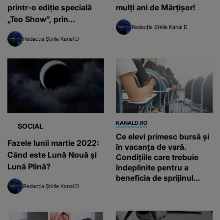
printr-o ediție specială
mulţi ani de Mărţişor!
„Teo Show”, prin
Redacția Știrile Kanal D
materiale dedicate în
Redacția Știrile Kanal D
cadrul Ştirilor Kanal D și
in emisiunile Radio Impuls
KANALD.RO
SOCIAL
Ce elevi primesc bursă și
Fazele lunii martie 2022:
în vacanța de vară.
Când este Lună Nouă şi
Condițiile care trebuie
Lună Plină?
îndeplinite pentru a
beneficia de sprijinul
Redacția Știrile Kanal D
financiar