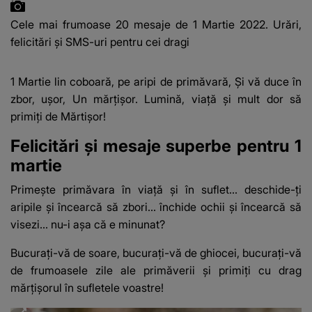
Cele mai frumoase 20 mesaje de 1 Martie 2022. Urări,
felicitări și SMS-uri pentru cei dragi
1 Martie lin coboară
, pe aripi de primăvară, Și vă duce în
zbor, ușor, Un mărțișor. Lumină, viață și mult dor să
primiți de Mărtișor!
Felicitări și mesaje superbe pentru 1
martie
Primeşte primăvara în viaţă şi în suflet… deschide-ţi
aripile şi încearcă să zbori… închide ochii şi încearcă să
visezi… nu-i aşa că e minunat?
Bucuraţi-vă de soare, bucuraţi-vă de ghiocei, bucuraţi-vă
de frumoasele zile ale primăverii şi primiţi cu drag
mărţişorul în sufletele voastre!