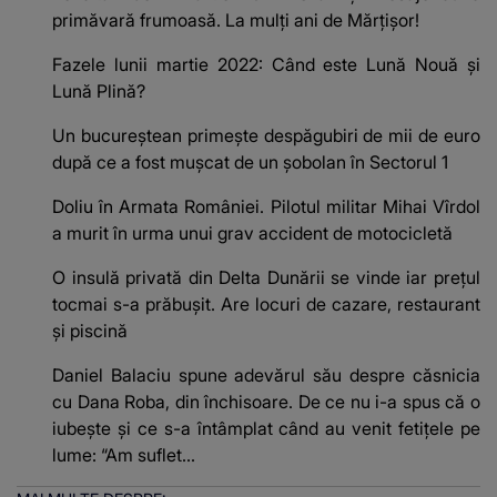
primăvară frumoasă. La mulţi ani de Mărţişor!
Fazele lunii martie 2022: Când este Lună Nouă şi
Lună Plină?
Un bucureștean primește despăgubiri de mii de euro
după ce a fost mușcat de un șobolan în Sectorul 1
Doliu în Armata României. Pilotul militar Mihai Vîrdol
a murit în urma unui grav accident de motocicletă
O insulă privată din Delta Dunării se vinde iar prețul
tocmai s-a prăbușit. Are locuri de cazare, restaurant
și piscină
Daniel Balaciu spune adevărul său despre căsnicia
cu Dana Roba, din închisoare. De ce nu i-a spus că o
iubește și ce s-a întâmplat când au venit fetițele pe
lume: “Am suflet...