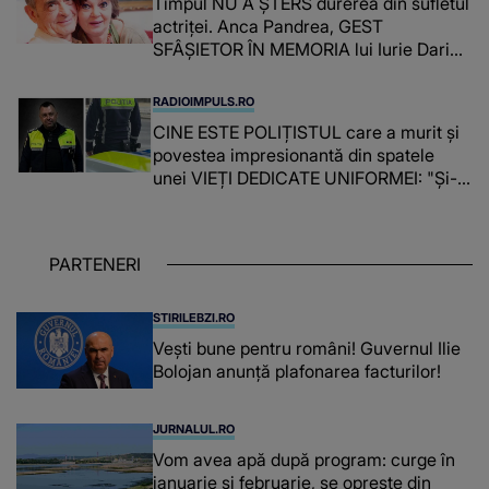
Timpul NU A ȘTERS durerea din sufletul
actriței. Anca Pandrea, GEST
SFÂȘIETOR ÎN MEMORIA lui Iurie Darie:
"A fost copleșitor. Pe măsură ce trece
timpul parcă..."
RADIOIMPULS.RO
CINE ESTE POLIȚISTUL care a murit și
povestea impresionantă din spatele
unei VIEȚI DEDICATE UNIFORMEI: "Și-a
îndeplinit misiunile cu responsabilitate,
iar în relația cu colegii a fost un sprijin,
un sfătuitor și un..."
PARTENERI
STIRILEBZI.RO
Vești bune pentru români! Guvernul Ilie
Bolojan anunță plafonarea facturilor!
JURNALUL.RO
Vom avea apă după program: curge în
ianuarie și februarie, se oprește din