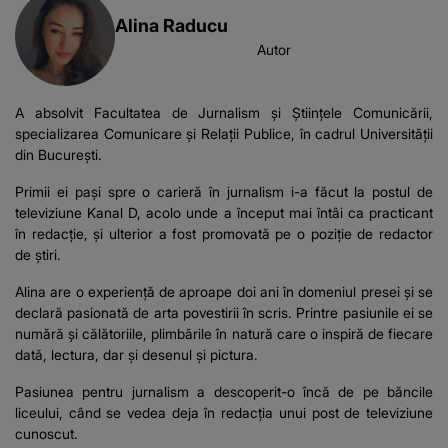
Alina Raducu
Autor
A absolvit Facultatea de Jurnalism și Științele Comunicării,
specializarea Comunicare și Relații Publice, în cadrul Universității
din București.
Primii ei pași spre o carieră în jurnalism i-a făcut la postul de
televiziune Kanal D, acolo unde a început mai întâi ca practicant
în redacție, și ulterior a fost promovată pe o poziție de redactor
de știri.
Alina are o experiență de aproape doi ani în domeniul presei și se
declară pasionată de arta povestirii în scris. Printre pasiunile ei se
numără și călătoriile, plimbările în natură care o inspiră de fiecare
dată, lectura, dar și desenul și pictura.
Pasiunea pentru jurnalism a descoperit-o încă de pe băncile
liceului, când se vedea deja în redacția unui post de televiziune
cunoscut.