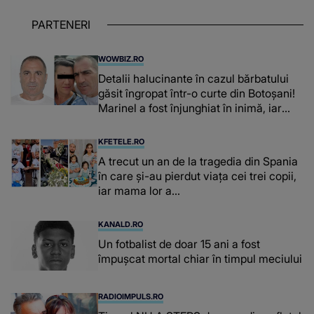
PARTENERI
WOWBIZ.RO
Detalii halucinante în cazul bărbatului
găsit îngropat într-o curte din Botoșani!
Marinel a fost înjunghiat în inimă, iar
concubina lui se numără printre
suspecți
KFETELE.RO
A trecut un an de la tragedia din Spania
în care și-au pierdut viața cei trei copii,
iar mama lor a…
KANALD.RO
Un fotbalist de doar 15 ani a fost
împușcat mortal chiar în timpul meciului
RADIOIMPULS.RO