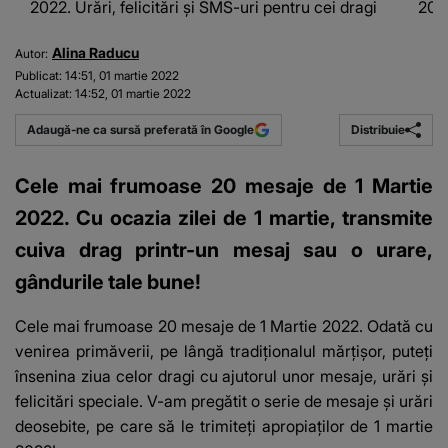
2022. Urări, felicitări și SMS-uri pentru cei dragi
2022
Alina Raducu
Autor:
Publicat:
14:51, 01 martie 2022
Actualizat:
14:52, 01 martie 2022
Distribuie
Adaugă-ne ca sursă preferată în Google
Cele mai frumoase 20 mesaje de 1 Martie
2022. Cu ocazia zilei de 1 martie, transmite
cuiva drag printr-un mesaj sau o urare,
gândurile tale bune!
Cele mai frumoase 20 mesaje de 1 Martie 2022.
Odată cu
venirea primăverii, pe lângă tradiţionalul mărţişor, puteţi
însenina ziua celor dragi cu ajutorul unor mesaje, urări și
felicitări speciale. V-am pregătit o serie de mesaje și urări
deosebite, pe care să le trimiteți apropiaților de 1 martie