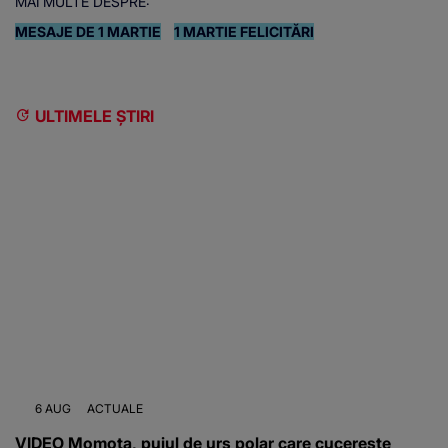
MAI MULTE DESPRE:
MESAJE DE 1 MARTIE
1 MARTIE FELICITĂRI
ULTIMELE ȘTIRI
6 AUG
ACTUALE
VIDEO Momota, puiul de urs polar care cucerește