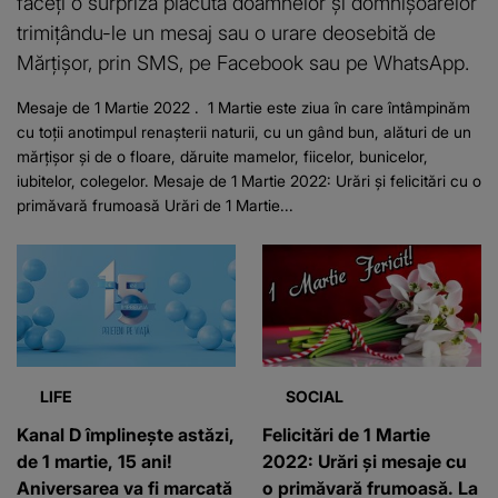
faceți o surpriză plăcută doamnelor și domnișoarelor
trimițându-le un mesaj sau o urare deosebită de
Mărțișor, prin SMS, pe Facebook sau pe WhatsApp.
Mesaje de 1 Martie 2022 . 1 Martie este ziua în care întâmpinăm
cu toții anotimpul renașterii naturii, cu un gând bun, alături de un
mărţişor şi de o floare, dăruite mamelor, fiicelor, bunicelor,
iubitelor, colegelor. Mesaje de 1 Martie 2022: Urări şi felicitări cu o
primăvară frumoasă Urări de 1 Martie...
LIFE
SOCIAL
Kanal D împlinește astăzi,
Felicitări de 1 Martie
de 1 martie, 15 ani!
2022: Urări şi mesaje cu
Aniversarea va fi marcată
o primăvară frumoasă. La