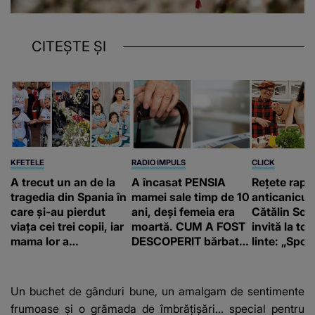
CITEȘTE ȘI
KFETELE
RADIO IMPULS
CLICK
A trecut un an de la
A încasat PENSIA
Rețete rapi
tragedia din Spania în
mamei sale timp de 10
anticanicul
care și-au pierdut
ani, deși femeia era
Cătălin Scă
viața cei trei copii, iar
moartă. CUM A FOST
invită la to
mama lor a…
DESCOPERIT bărbatul
linte: „Spor 
de 50 de ani și ce
proteine!”
afacere a deschis cu
banii obținuți? SUMA
Un buchet de gânduri bune, un amalgam de sentimente
E COLOSALĂ
frumoase și o grămada de îmbrățișări… special pentru