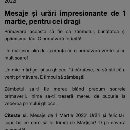
2022!
Mesaje și urări impresionante de 1
martie, pentru cei dragi
Primăvara aceasta să fie ca zâmbetul, bunătatea şi
optimismul tău! O primăvară fericită!
Un mărţişor plin de speranţa cu o primăvara verde si cu
mult soare!
Un mic mărţişor şi un ghiocel îţi dăruiesc, ca să ştii că a
venit primăvara. E timpul să zâmbeşti!
Zâmbetul sa-ti fie mereu blând precum soarele
primaverii. Inima sa-ti tresară mereu de bucurie la
vederea primului ghiocel.
Citeste si:
Mesaje de 1 Martie 2022: Urări şi felicitări
superbe pe care să le trimiți de Mărţişor! O primăvară
minunată!