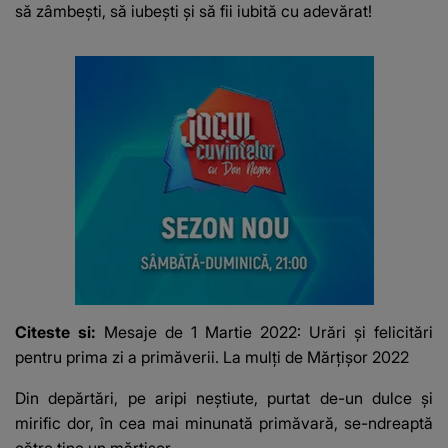
să zâmbeşti, să iubeşti şi să fii iubită cu adevărat!
Citeste si:
Mesaje de 1 Martie 2022: Urări şi felicitări
pentru prima zi a primăverii. La mulţi de Mărţişor 2022
Din depărtări, pe aripi neştiute, purtat de-un dulce şi
mirific dor, în cea mai minunată primăvară, se-ndreaptă