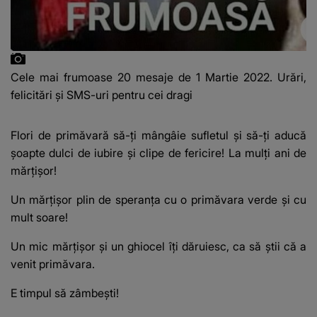
Cele mai frumoase 20 mesaje de 1 Martie 2022. Urări,
felicitări și SMS-uri pentru cei dragi
Flori de primăvară să-ți mângâie sufletul și să-ți aducă
șoapte dulci de iubire și clipe de fericire! La mulți ani de
mărțișor!
Un mărţişor plin de speranţa cu o primăvara verde și cu
mult soare!
Un mic mărţişor
şi un ghiocel îţi dăruiesc, ca să ştii că a
venit primăvara.
E timpul să zâmbeşti!