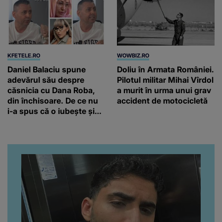
KFETELE.RO
WOWBIZ.RO
Daniel Balaciu spune
Doliu în Armata României.
adevărul său despre
Pilotul militar Mihai Vîrdol
căsnicia cu Dana Roba,
a murit în urma unui grav
din închisoare. De ce nu
accident de motocicletă
i-a spus că o iubește și
ce s-a întâmplat când au
venit fetițele pe lume:
“Am suflet mare. Eu am
ajutat-o.”