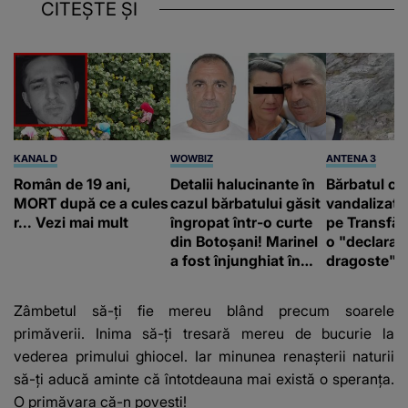
CITEȘTE ȘI
KANAL D
WOWBIZ
ANTENA 3
Român de 19 ani,
Detalii halucinante în
Bărbatul ca
MORT după ce a cules
cazul bărbatului găsit
vandalizat 
r... Vezi mai mult
îngropat într-o curte
pe Transfă
din Botoșani! Marinel
o "declaraţ
a fost înjunghiat în
dragoste" e
inimă, iar concubina
poliție și c
lui se numără printre
mediu
Zâmbetul să-ți fie mereu blând precum soarele
suspecți
primăverii. Inima să-ți tresară mereu de bucurie la
vederea primului ghiocel. Iar minunea renașterii naturii
să-ți aducă aminte că întotdeauna mai există o speranţa.
O primăvara că-n povești!