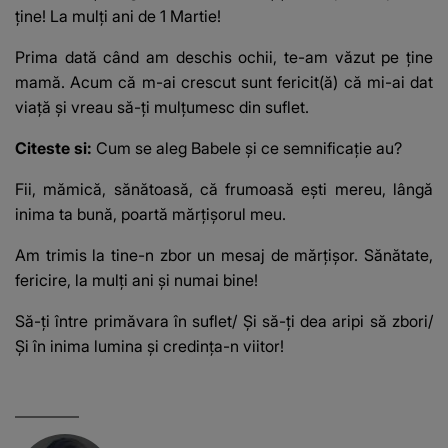
ține! La mulți ani de 1 Martie!
Prima dată când am deschis ochii, te-am văzut pe ține
mamă. Acum că m-ai crescut sunt fericit(ă) că mi-ai dat
viaţă şi vreau să-ţi mulţumesc din suflet.
Citeste si:
Cum se aleg Babele şi ce semnificaţie au?
Fii, mămică, sănătoasă, că frumoasă eşti mereu, lângă
inima ta bună, poartă mărţişorul meu.
Am trimis la tine-n zbor un mesaj de mărţişor. Sănătate,
fericire, la mulţi ani şi numai bine!
Să-ți între primăvara în suflet/ Și să-ți dea aripi să zbori/
Și în inima lumina și credinţa-n viitor!