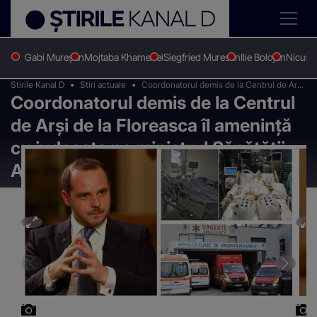
Gabi Mureșan
Mojtaba Khamenei
Siegfried Muresan
Ilie Bolojan
Nicușo
Stirile Kanal D
Stiri actuale
Coordonatorul demis de la Centrul de Arși
Coordonatorul demis de la Centrul
de la Floreasca îl amenință cu judecata pe
ministrul Sănătății, Alexandru Rogobete
de Arși de la Floreasca îl amenință
cu judecata pe ministrul Sănătății,
Alexandru Rogobete