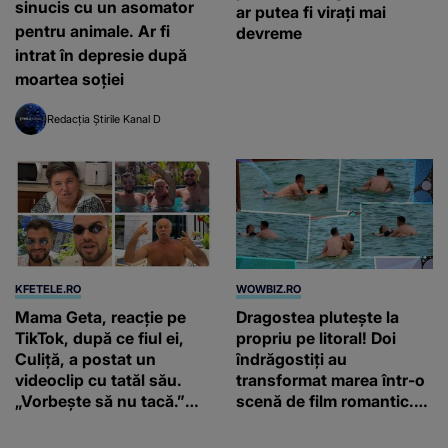
sinucis cu un asomator
ar putea fi virați mai
pentru animale. Ar fi
devreme
intrat în depresie după
moartea soției
Redacția Știrile Kanal D
KFETELE.RO
WOWBIZ.RO
Mama Geta, reacție pe
Dragostea plutește la
TikTok, după ce fiul ei,
propriu pe litoral! Doi
Culiță, a postat un
îndrăgostiți au
videoclip cu tatăl său.
transformat marea într-o
„Vorbește să nu tacă.”
scenă de film romantic.
Artistul a reacționat și el:
Turiștii prezenți s-au uitat
“Văd că nu te potoleşti.”
de două ori