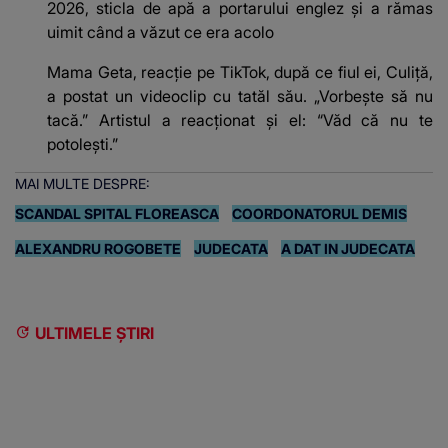
2026, sticla de apă a portarului englez şi a rămas
uimit când a văzut ce era acolo
Mama Geta, reacție pe TikTok, după ce fiul ei, Culiță,
a postat un videoclip cu tatăl său. „Vorbește să nu
tacă.” Artistul a reacționat și el: “Văd că nu te
potoleşti.”
MAI MULTE DESPRE:
SCANDAL SPITAL FLOREASCA
COORDONATORUL DEMIS
ALEXANDRU ROGOBETE
JUDECATA
A DAT IN JUDECATA
ULTIMELE ȘTIRI