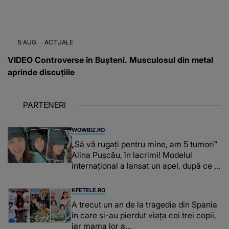
5 AUG
ACTUALE
VIDEO Controverse în Bușteni. Musculosul din metal
aprinde discuțiile
PARTENERI
WOWBIZ.RO
„Să vă rugați pentru mine, am 5 tumori”
Alina Pușcău, în lacrimi! Modelul
internațional a lansat un apel, după ce a
fost diagnosticată cu o boală gravă
KFETELE.RO
A trecut un an de la tragedia din Spania
în care și-au pierdut viața cei trei copii,
iar mama lor a…