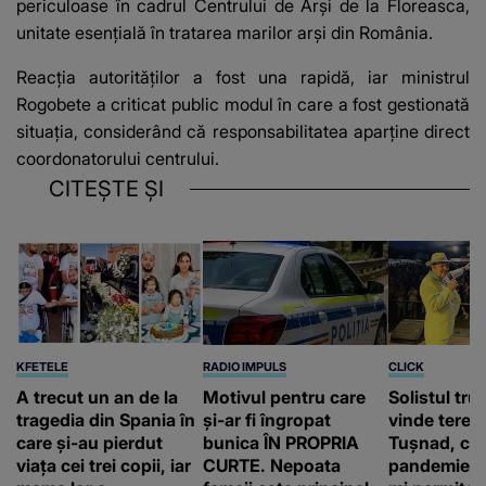
periculoase în cadrul Centrului de Arși de la Floreasca,
unitate esențială în tratarea marilor arși din România.
Reacția autorităților a fost una rapidă, iar ministrul
Rogobete a criticat public modul în care a fost gestionată
situația, considerând că responsabilitatea aparține direct
coordonatorului centrului.
CITEȘTE ȘI
KFETELE
RADIO IMPULS
CLICK
A trecut un an de la
Motivul pentru care
Solistul tru
tragedia din Spania în
și-ar fi îngropat
vinde terenu
care și-au pierdut
bunica ÎN PROPRIA
Tușnad, cu
viața cei trei copii, iar
CURTE. Nepoata
pandemie: „