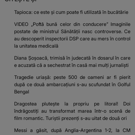
Tapioca: ce este și cum poate fi utilizată în bucătărie
VIDEO „Poftă bună celor din conducere” Imaginile
postate de ministrul Sănătății nasc controverse. Ce
au descoperit inspectorii DSP care au mers în control
la unitatea medicală
Diana Șoșoacă, trimisă în judecată în dosarul în care
e acuzată că a sechestrat în casă mai mulți jurnaliști
Tragedie uriașă: peste 500 de oameni ar fi pierit
după ce două ambarcațiuni s-au scufundat în Golful
Bengal
Dragostea plutește la propriu pe litoral! Doi
îndrăgostiți au transformat marea într-o scenă de
film romantic. Turiștii prezenți s-au uitat de două ori
Messi a găsit, după Anglia-Argentina 1-2, la CM