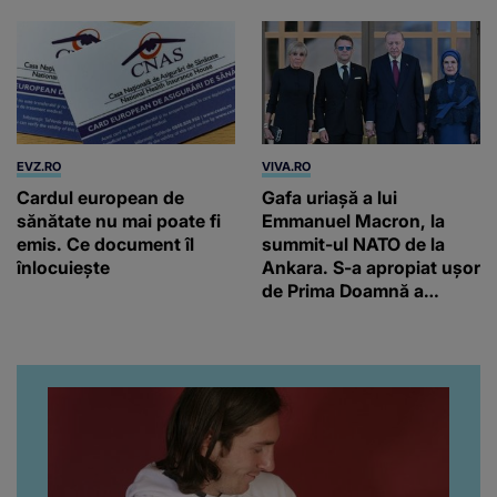
EVZ.RO
VIVA.RO
Cardul european de
Gafa uriașă a lui
sănătate nu mai poate fi
Emmanuel Macron, la
emis. Ce document îl
summit-ul NATO de la
înlocuiește
Ankara. S-a apropiat ușor
de Prima Doamnă a
Turciei, iar ce-a urmat e
subiectul care face
înconjurul presei