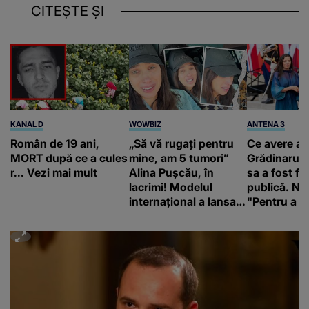
CITEȘTE ȘI
KANAL D
WOWBIZ
ANTENA 3
Român de 19 ani,
„Să vă rugați pentru
Ce avere ar
MORT după ce a cules
mine, am 5 tumori”
Grădinaru. 
r... Vezi mai mult
Alina Pușcău, în
sa a fost fă
lacrimi! Modelul
publică. Ni
internațional a lansat
"Pentru a în
un apel, după ce a
orice specul
fost diagnosticată cu
o boală gravă