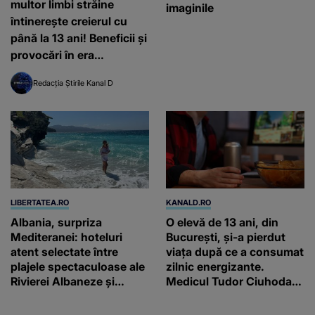
multor limbi străine
imaginile
întinerește creierul cu
până la 13 ani! Beneficii și
provocări în era
inteligenței artificiale
Redacția Știrile Kanal D
LIBERTATEA.RO
KANALD.RO
Albania, surpriza
O elevă de 13 ani, din
Mediteranei: hoteluri
București, și-a pierdut
atent selectate între
viața după ce a consumat
plajele spectaculoase ale
zilnic energizante.
Rivierei Albaneze și
Medicul Tudor Ciuhodaru
farmecul autentic al
trage un semnal de
Adriaticii
alarmă