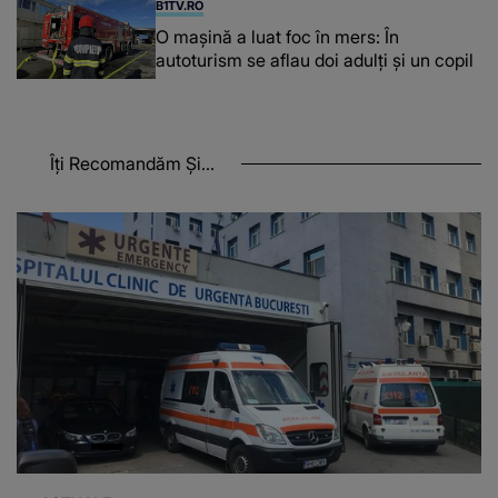
B1TV.RO
O maşină a luat foc în mers: În
autoturism se aflau doi adulți și un copil
Îți Recomandăm Și...