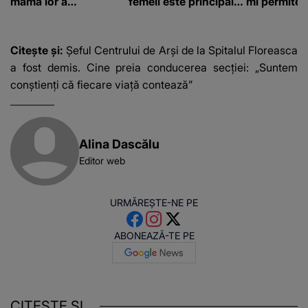
mama lor a…
femeii este principalul
mi permite 
suspect în cazul din
construiesc
Galați, iar DETALIUL
bani cere?
DESCOPERIT DE
Citește și:
Șeful Centrului de Arşi de la Spitalul Floreasca
ANCHETATORI a șocat
a fost demis. Cine preia conducerea secției: „Suntem
localnicii
conştienţi că fiecare viaţă contează”
Alina Dascălu
Editor web
URMĂREȘTE-NE PE
ABONEAZĂ-TE PE
CITEȘTE ȘI