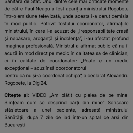
Sanitară de Stat. Unul dintre cele mai criticate momente
de către Paul Neagu a fost apariția ministrului Rogobete
într-o emisiune televizată, unde acesta i-a cerut demisia
în mod public. Potrivit fostului coordonator, afirmațiile
ministrului, în care l-a acuzat de „iresponsabilitate crasă
și nepăsare, aroganță și indolență”, i-au afectat profund
imaginea profesională. Ministrul a afirmat public că nu îl
acuză în mod direct pe medic în calitatea sa de clinician,
ci în calitate de coordonator: „Poate e un medic
excepțional – acuz însă coordonatorul
pentru că nu și-a coordonat echipa”, a declarat Alexandru
Rogobete, la Digi24.
Citește și:
VIDEO „Am plătit cu pielea de pe mine.
Simțeam cum se desprind părți din mine” Scrisoare
sfâșietoare a unei paciente, adresată ministrului
Sănătății, după 7 zile de iad într-un spital de arși din
București