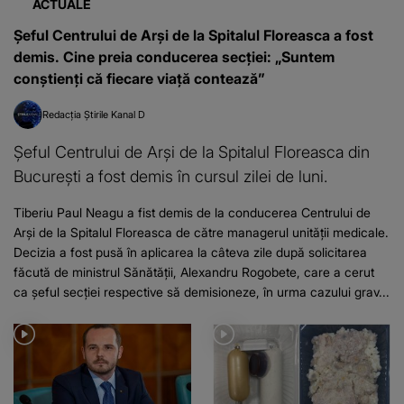
ACTUALE
Șeful Centrului de Arşi de la Spitalul Floreasca a fost
demis. Cine preia conducerea secției: „Suntem
conştienţi că fiecare viaţă contează”
Redacția Știrile Kanal D
Şeful Centrului de Arşi de la Spitalul Floreasca din
București a fost demis în cursul zilei de luni.
Tiberiu Paul Neagu a fist demis de la conducerea Centrului de
Arşi de la Spitalul Floreasca de către managerul unității medicale.
Decizia a fost pusă în aplicarea la câteva zile după solicitarea
făcută de ministrul Sănătăţii, Alexandru Rogobete, care a cerut
ca şeful secţiei respective să demisioneze, în urma cazului grav...