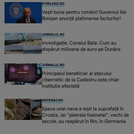
STIRILEBZI.RO
Vești bune pentru români! Guvernul Ilie
Bolojan anunță plafonarea facturilor!
JURNALUL.RO
Investigație, Canalul Bala: Cum au
dispărut milioane de euro pe Dunăre
JURNALUL.RO
Principalul beneficiar al atacului
cibernetic de la Cadastru este chiar
instituţia afectată
ANTENA3.RO
Epava unei nave a ieșit la suprafață în
Croația, iar "pietrele foametei", vechi de
secole, au reapărut în Rin, în Germania