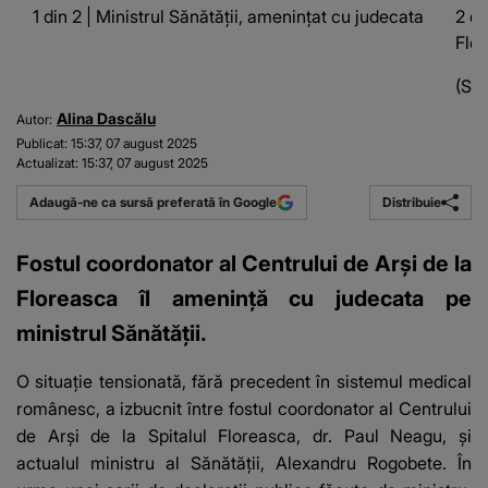
1 din 2 | Ministrul Sănătății, amenințat cu judecata
2 di
Flor
(Su
Alina Dascălu
Autor:
Publicat:
15:37, 07 august 2025
Actualizat:
15:37, 07 august 2025
Distribuie
Adaugă-ne ca sursă preferată în Google
Fostul coordonator al Centrului de Arși de la
Floreasca îl amenință cu judecata pe
ministrul Sănătății.
O situație tensionată, fără precedent în sistemul medical
românesc, a izbucnit între fostul coordonator al Centrului
de Arși de la Spitalul Floreasca, dr. Paul Neagu, și
actualul ministru al Sănătății, Alexandru Rogobete. În