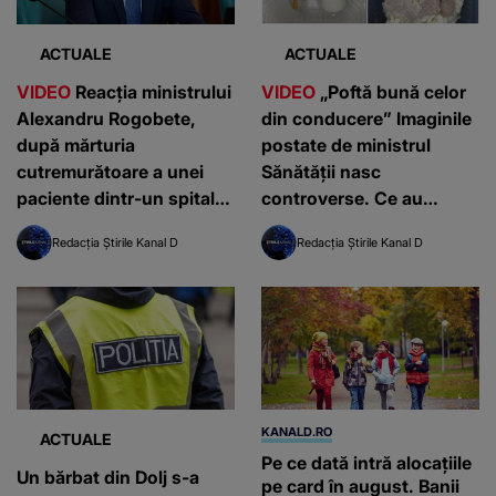
ACTUALE
ACTUALE
VIDEO
Reacția ministrului
VIDEO
„Poftă bună celor
Alexandru Rogobete,
din conducere” Imaginile
după mărturia
postate de ministrul
cutremurătoare a unei
Sănătății nasc
paciente dintr-un spital
controverse. Ce au
de arși: „Am citit cu mare
descoperit inspectorii
Redacția Știrile Kanal D
Redacția Știrile Kanal D
atenție scrisoarea
DSP care au mers în
deschisă. Este
control la unitatea
inacceptabil”
medicală
KANALD.RO
ACTUALE
Pe ce dată intră alocațiile
Un bărbat din Dolj s-a
pe card în august. Banii