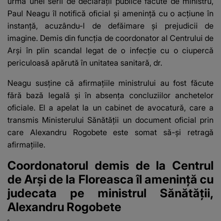
urma unei serii de declarații publice făcute de ministru,
Paul Neagu îl notifică oficial și amenință cu o acțiune în
instanță, acuzându-l de defăimare și prejudicii de
imagine. Demis din funcția de coordonator al Centrului de
Arși în plin scandal legat de o infecție cu o ciupercă
periculoasă apărută în unitatea sanitară, dr.
Neagu susține că afirmațiile ministrului au fost făcute
fără bază legală și în absența concluziilor anchetelor
oficiale. El a apelat la un cabinet de avocatură, care a
transmis Ministerului Sănătății un document oficial prin
care Alexandru Rogobete este somat să-și retragă
afirmațiile.
Coordonatorul demis de la Centrul
de Arși de la Floreasca îl amenință cu
judecata pe ministrul Sănătății,
Alexandru Rogobete