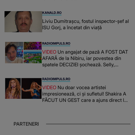
KANALD.RO
Liviu Dumitrașcu, fostul inspector-șef al
ISU Gorj, a încetat din viață
RADIOIMPULS.RO
VIDEO
Un angajat de pază A FOST DAT
AFARĂ de la Nibiru, iar povestea din
spatele DECIZIEI șochează. Selly,
surprins de întreaga situație... NU
CREDEA CĂ VA VEDEA AȘA CEVA: "Fix
RADIOIMPULS.RO
în fața unui..."
VIDEO
Nu doar vocea artistei
impresionează, ci și sufletul! Shakira A
FĂCUT UN GEST care a ajuns direct la
inimile publicului: "Există mulți copii
care trăiesc uitați și care au un potențial
uriaș așteptând să fie descătușat, doar
PARTENERI
așteptând oportunitatea