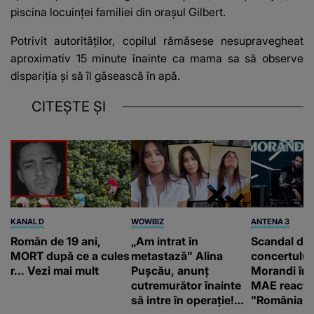
piscina locuinței familiei din orașul Gilbert.
Potrivit autorităților, copilul rămăsese nesupravegheat
aproximativ 15 minute înainte ca mama sa să observe
dispariția și să îl găsească în apă.
CITEȘTE ȘI
KANAL D
WOWBIZ
ANTENA 3
Român de 19 ani,
„Am intrat în
Scandal di
MORT după ce a cules
metastază” Alina
concertului
r... Vezi mai mult
Pușcău, anunț
Morandi în 
cutremurător înainte
MAE reacți
să intre în operație!
"România s