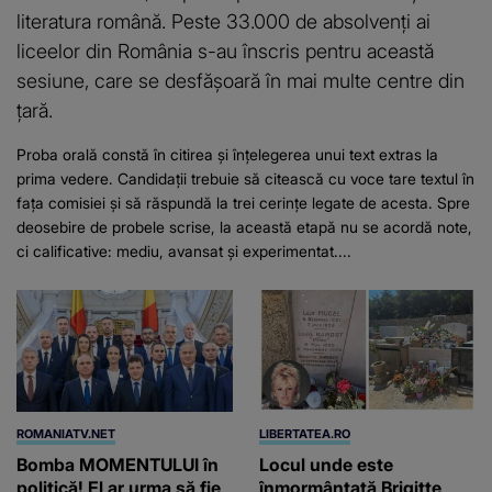
literatura română. Peste 33.000 de absolvenți ai
liceelor din România s-au înscris pentru această
sesiune, care se desfășoară în mai multe centre din
țară.
Proba orală constă în citirea și înțelegerea unui text extras la
prima vedere. Candidații trebuie să citească cu voce tare textul în
fața comisiei și să răspundă la trei cerințe legate de acesta. Spre
deosebire de probele scrise, la această etapă nu se acordă note,
ci calificative: mediu, avansat și experimentat....
ROMANIATV.NET
LIBERTATEA.RO
Bomba MOMENTULUI în
Locul unde este
politică! El ar urma să fie
înmormântată Brigitte