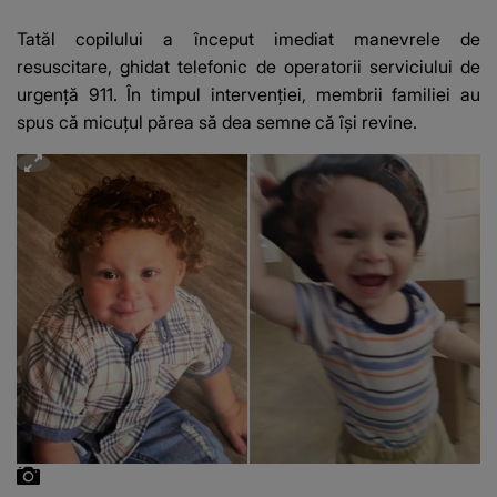
Vedeta a transmis un
integritatea 
mesaj emoționant
a Georgiei"
Tatăl copilului a început imediat manevrele de
fanilor
resuscitare, ghidat telefonic de operatorii serviciului de
urgență 911. În timpul intervenției, membrii familiei au
spus că micuțul părea să dea semne că își revine.