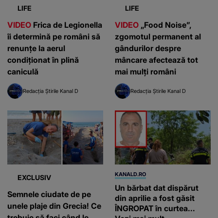
LIFE
LIFE
VIDEO
Frica de Legionella
VIDEO
„Food Noise”,
îi determină pe români să
zgomotul permanent al
renunțe la aerul
gândurilor despre
condiționat în plină
mâncare afectează tot
caniculă
mai mulți români
Redacția Știrile Kanal D
Redacția Știrile Kanal D
KANALD.RO
EXCLUSIV
Un bărbat dat dispărut
Semnele ciudate de pe
din aprilie a fost găsit
unele plaje din Grecia! Ce
ÎNGROPAT în curtea...
trebuie să faci când le