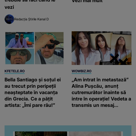
Vezi mai mult
vezi
Redacția Știrile Kanal D
KFETELE.RO
WOWBIZ.RO
Bella Santiago și soțul ei
„Am intrat în metastază”
au trecut prin peripeții
Alina Pușcău, anunț
neașteptate în vacanța
cutremurător înainte să
din Grecia. Ce a pățit
intre în operație! Vedeta a
artista: „Îmi pare rău!”
transmis un mesaj
emoționant fanilor