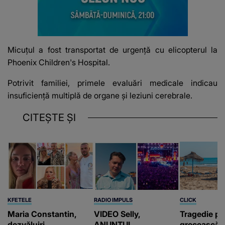
Micuțul a fost transportat de urgență cu elicopterul la
Phoenix Children's Hospital.
Potrivit familiei, primele evaluări medicale indicau
insuficiență multiplă de organe și leziuni cerebrale.
CITEȘTE ȘI
KFETELE
RADIO IMPULS
CLICK
Maria Constantin,
VIDEO Selly,
Tragedie pe
dezvăluiri
ANUNȚUL
grecească 