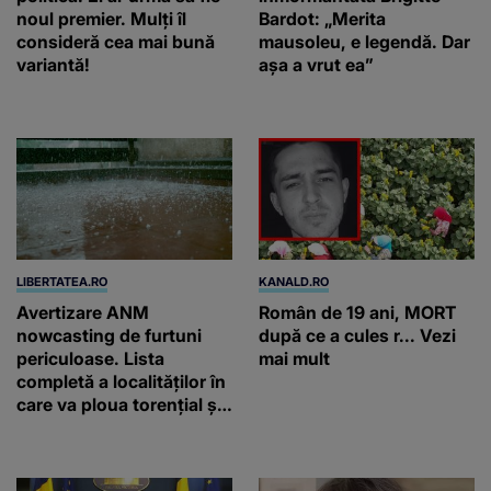
noul premier. Mulți îl
Bardot: „Merita
consideră cea mai bună
mausoleu, e legendă. Dar
variantă!
așa a vrut ea”
LIBERTATEA.RO
KANALD.RO
Avertizare ANM
Român de 19 ani, MORT
nowcasting de furtuni
după ce a cules r... Vezi
periculoase. Lista
mai mult
completă a localităților în
care va ploua torențial și
cu grindină