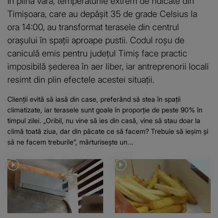
În plină vară, temperaturile extrem de ridicate din
Timișoara, care au depășit 35 de grade Celsius la
ora 14:00, au transformat terasele din centrul
orașului în spații aproape pustii. Codul roșu de
caniculă emis pentru județul Timiș face practic
imposibilă șederea în aer liber, iar antreprenorii locali
resimt din plin efectele acestei situații.
Clienții evită să iasă din case, preferând să stea în spații
climatizate, iar terasele sunt goale în proporție de peste 90% în
timpul zilei. „Oribil, nu vine să ies din casă, vine să stau doar la
climă toată ziua, dar din păcate ce să facem? Trebuie să ieșim și
să ne facem treburile”, mărturisește un...