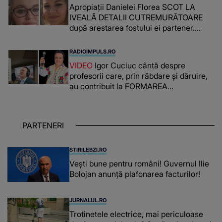
Apropiații Danielei Florea SCOT LA
IVEALĂ DETALII CUTREMURĂTOARE
după arestarea fostului ei partener.
PRIN CE A FOST NEVOITĂ să treacă
românca ucisă în Italia și ascunsă în
RADIOIMPULS.RO
lada unui pat: " Îmi pare rău că nu am
VIDEO
Igor Cuciuc cântă despre
reușit să fac mai mult pentru ea și..."
profesorii care, prin răbdare și dăruire,
au contribuit la FORMAREA
OAMENILOR DE ASTĂZI. Ce spune
despre dascălii care lasă amprente
puternice ÎN SUFLETELE ELEVILOR,
PARTENERI
chiar și după trecerea anilor: "De
fiecare dată când..."
STIRILEBZI.RO
Vești bune pentru români! Guvernul Ilie
Bolojan anunță plafonarea facturilor!
JURNALUL.RO
Trotinetele electrice, mai periculoase