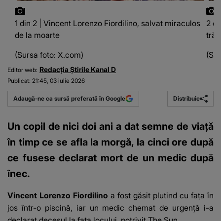
1 din 2 | Vincent Lorenzo Fiordilino, salvat miraculos
2 di
de la moarte
trăit
(Sursa foto: X.com)
(Sur
Redacția Știrile Kanal D
Editor web:
Publicat:
21:45, 03 iulie 2026
Distribuie
Adaugă-ne ca sursă preferată în Google
Un copil de nici doi ani a dat semne de viață
în timp ce se afla la morgă, la cinci ore după
ce fusese declarat mort de un medic după
înec.
Vincent Lorenzo Fiordilino
a fost găsit plutind cu fața în
jos într-o piscină, iar un medic chemat de urgență i-a
declarat decesul la fața locului, potrivit
The Sun
.