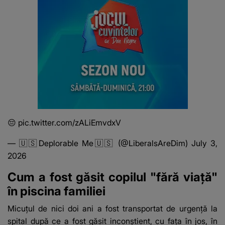
😔
pic.twitter.com/zALiEmvdxV
— 🇺🇸Deplorable Me🇺🇸 (@LiberalsAreDim)
July 3,
2026
Cum a fost găsit copilul "fără viață"
în piscina familiei
Micuțul de nici doi ani a fost transportat de urgență la
spital după ce a fost găsit inconștient, cu fața în jos, în