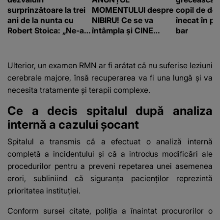
surprinzătoare la trei
MOMENTULUI despre
copil de doa
ani de la nunta cu
NIBIRU! Ce se va
înecat în pi
Robert Stoica: „Ne-a
întâmpla și CINE
bar
luat valul.”
SUNT CEI VIZAȚI de
această situație: "Îmi
e ciudă că..."
Ulterior, un examen RMN ar fi arătat că nu suferise leziuni
cerebrale majore, însă recuperarea va fi una lungă și va
necesita tratamente și terapii complexe.
Ce a decis spitalul după analiza
internă a cazului șocant
Spitalul a transmis că a efectuat o analiză internă
completă a incidentului și că a introdus modificări ale
procedurilor pentru a preveni repetarea unei asemenea
erori, subliniind că siguranța pacienților reprezintă
prioritatea instituției.
Conform sursei citate, poliția a înaintat procurorilor o