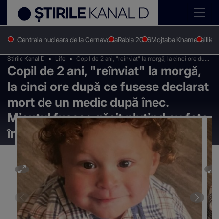
Centrala nucleara de la Cernavoda
Rabla 2026
Mojtaba Khamenei
Ilie 
Stirile Kanal D
Life
Copil de 2 ani, "reînviat" la morgă, la cinci ore după
Copil de 2 ani, "reînviat" la morgă,
ce fusese declarat mort de un medic după înec.
Micuțul fusese găsit plutind cu fața în jos într-o
la cinci ore după ce fusese declarat
piscină.
mort de un medic după înec.
Micuțul fusese găsit plutind cu fața
în jos într-o piscină.