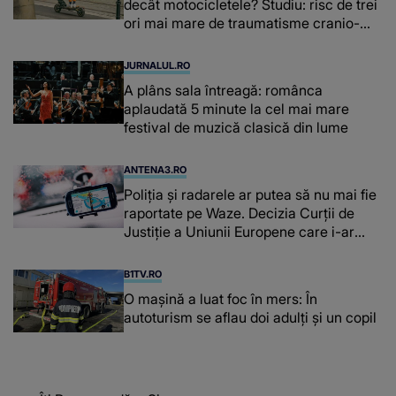
decât motocicletele? Studiu: risc de trei
ori mai mare de traumatisme cranio-
cerebrale
JURNALUL.RO
A plâns sala întreagă: românca
aplaudată 5 minute la cel mai mare
festival de muzică clasică din lume
ANTENA3.RO
Poliţia şi radarele ar putea să nu mai fie
raportate pe Waze. Decizia Curţii de
Justiție a Uniunii Europene care i-ar
afecta pe şoferi
B1TV.RO
O maşină a luat foc în mers: În
autoturism se aflau doi adulți și un copil