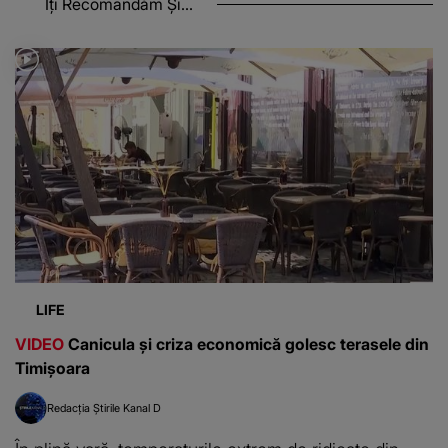
Îți Recomandăm Și...
LIFE
VIDEO
Canicula și criza economică golesc terasele din
Timișoara
Redacția Știrile Kanal D