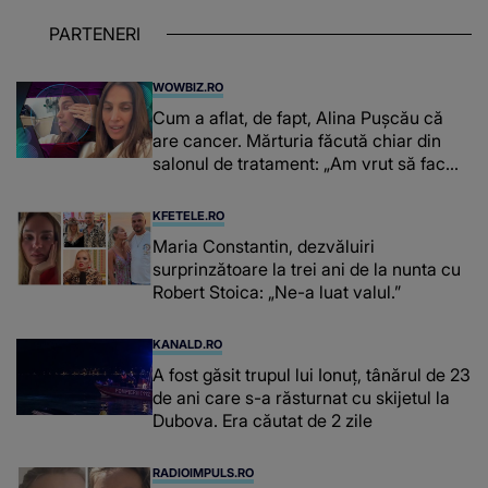
PARTENERI
WOWBIZ.RO
Cum a aflat, de fapt, Alina Pușcău că
are cancer. Mărturia făcută chiar din
salonul de tratament: „Am vrut să fac
niște genuflexiuni și a început să mă
înțepe sânul”
KFETELE.RO
Maria Constantin, dezvăluiri
surprinzătoare la trei ani de la nunta cu
Robert Stoica: „Ne-a luat valul.”
KANALD.RO
A fost găsit trupul lui Ionuț, tânărul de 23
de ani care s-a răsturnat cu skijetul la
Dubova. Era căutat de 2 zile
RADIOIMPULS.RO