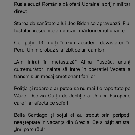
Rusia acuză România că oferă Ucrainei sprijin militar
direct
Starea de sănătate a lui Joe Biden se agravează. Fiul
fostului președinte american, mărturii emoționante
Cel puțin 13 morți într-un accident devastator în
Peru! Un microbuz s-a izbit de un camion
„Am intrat în metastază” Alina Pușcău, anunț
cutremurător înainte să intre în operație! Vedeta a
transmis un mesaj emoționant fanilor
Poliţia şi radarele ar putea să nu mai fie raportate pe
Waze. Decizia Curţii de Justiție a Uniunii Europene
care i-ar afecta pe şoferi
Bella Santiago și soțul ei au trecut prin peripeții
neașteptate în vacanța din Grecia. Ce a pățit artista:
„Îmi pare rău!”