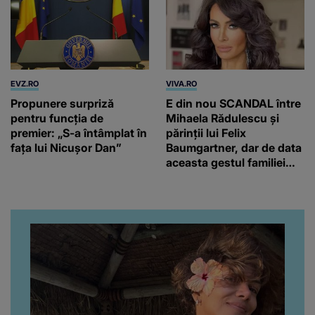
EVZ.RO
VIVA.RO
Propunere surpriză
E din nou SCANDAL între
pentru funcția de
Mihaela Rădulescu și
premier: „S-a întâmplat în
părinții lui Felix
fața lui Nicușor Dan”
Baumgartner, dar de data
aceasta gestul familiei
regretatului ei iubit a
înfuriat-o pe vedeta
noastră! Fostei
prezentatoare nici că-i
vine să creadă că s-a
ajuns până aici, dar e
adevărat, au făcut-o și pe
asta! Și ce a ieșit la iveală
ar fi prea mult pentru
oricine: "Cu… mine, fata