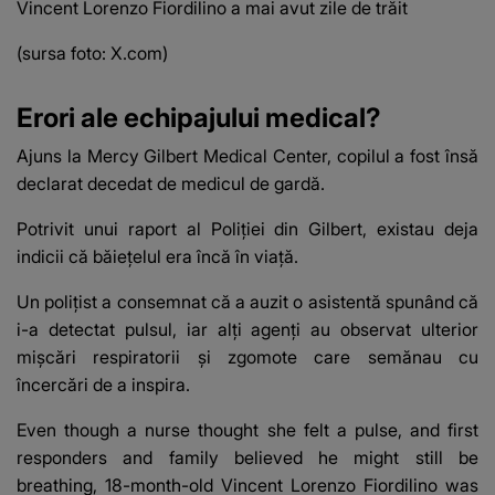
Vincent Lorenzo Fiordilino a mai avut zile de trăit
(sursa foto: X.com)
Erori ale echipajului medical?
Ajuns la Mercy Gilbert Medical Center, copilul a fost însă
declarat decedat de medicul de gardă.
Potrivit unui raport al Poliției din Gilbert, existau deja
indicii că băiețelul era încă în viață.
Un polițist a consemnat că a auzit o asistentă spunând că
i-a detectat pulsul, iar alți agenți au observat ulterior
mișcări respiratorii și zgomote care semănau cu
încercări de a inspira.
Even though a nurse thought she felt a pulse, and first
responders and family believed he might still be
breathing, 18-month-old Vincent Lorenzo Fiordilino was