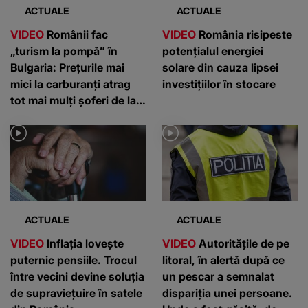
ACTUALE
ACTUALE
VIDEO
Românii fac
VIDEO
România risipeste
„turism la pompă” în
potențialul energiei
Bulgaria: Prețurile mai
solare din cauza lipsei
mici la carburanți atrag
investițiilor în stocare
tot mai mulți șoferi de la
graniță
ACTUALE
ACTUALE
VIDEO
Inflația lovește
VIDEO
Autoritățile de pe
puternic pensiile. Trocul
litoral, în alertă după ce
între vecini devine soluția
un pescar a semnalat
de supraviețuire în satele
dispariția unei persoane.