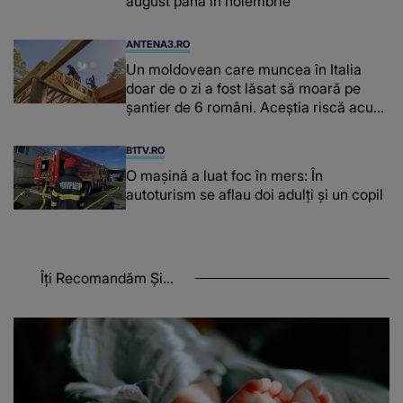
august până în noiembrie
ANTENA3.RO
Un moldovean care muncea în Italia
doar de o zi a fost lăsat să moară pe
şantier de 6 români. Aceștia riscă acum
închisoarea
B1TV.RO
O maşină a luat foc în mers: În
autoturism se aflau doi adulți și un copil
Îți Recomandăm Și...