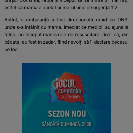
orașul Constnța, fetița a început să se simtă și mai rău,
astfel că mama a apelat numărul unic de urgență 112.
Astfel, o ambulanță a fost direcționată rapid pe DN3,
unde s-a întâlnit cu mama. Imediat ce medicii au ajuns la
fetiță, au început manevrele de resuscitare, doar că, din
păcate, au fost în zadar, fiind nevoiți să îi declare decesul
pe loc.