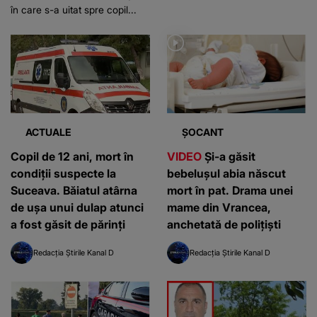
în care s-a uitat spre copil...
ACTUALE
ȘOCANT
Copil de 12 ani, mort în
VIDEO
Și-a găsit
condiții suspecte la
bebelușul abia născut
Suceava. Băiatul atârna
mort în pat. Drama unei
de ușa unui dulap atunci
mame din Vrancea,
a fost găsit de părinți
anchetată de polițiști
Redacția Știrile Kanal D
Redacția Știrile Kanal D