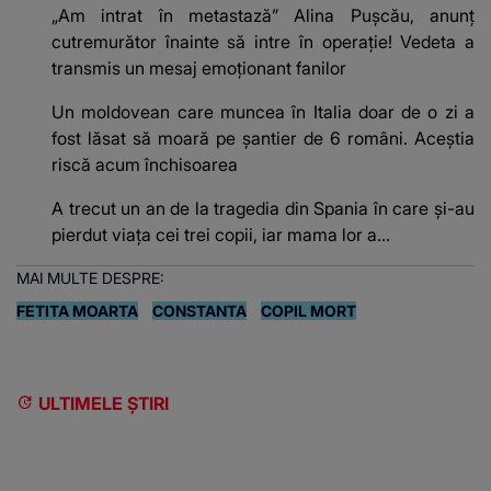
„Am intrat în metastază” Alina Pușcău, anunț
cutremurător înainte să intre în operație! Vedeta a
transmis un mesaj emoționant fanilor
Un moldovean care muncea în Italia doar de o zi a
fost lăsat să moară pe şantier de 6 români. Aceștia
riscă acum închisoarea
A trecut un an de la tragedia din Spania în care și-au
pierdut viața cei trei copii, iar mama lor a…
MAI MULTE DESPRE:
FETITA MOARTA
CONSTANTA
COPIL MORT
ULTIMELE ȘTIRI