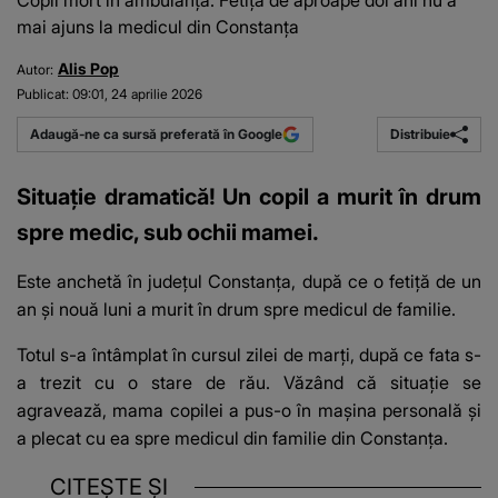
Copil mort în ambulanță. Fetița de aproape doi ani nu a
mai ajuns la medicul din Constanța
Alis Pop
Autor:
Publicat:
09:01, 24 aprilie 2026
Distribuie
Adaugă-ne ca sursă preferată în Google
Situație dramatică! Un copil a murit în drum
spre medic, sub ochii mamei.
Este anchetă în județul Constanța, după ce o fetiță de un
an și nouă luni a murit în drum spre medicul de familie.
Totul s-a întâmplat în cursul zilei de marți, după ce fata s-
a trezit cu o stare de rău. Văzând că situație se
agravează, mama copilei a pus-o în mașina personală și
a plecat cu ea spre medicul din familie din Constanța.
CITEȘTE ȘI