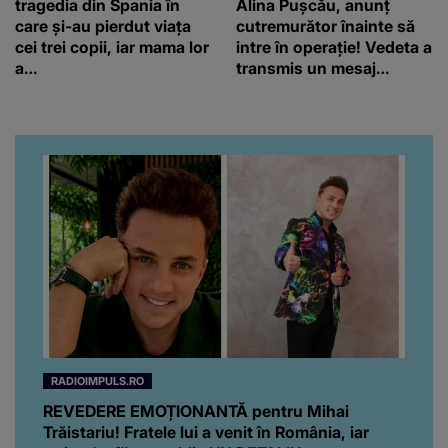
tragedia din Spania în
Alina Pușcău, anunț
care și-au pierdut viața
cutremurător înainte să
cei trei copii, iar mama lor
intre în operație! Vedeta a
a…
transmis un mesaj
emoționant fanilor
RADIOIMPULS.RO
REVEDERE EMOȚIONANTĂ pentru Mihai
Trăistariu! Fratele lui a venit în România, iar