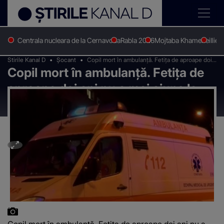
Centrala nucleara de la Cernavoda
Rabla 2026
Mojtaba Khamenei
Ilie 
Stirile Kanal D
Șocant
Copil mort în ambulanță. Fetița de aproape doi
Copil mort în ambulanță. Fetița de
ani nu a mai ajuns la medicul din Constanța
aproape doi ani nu a mai ajuns la
medicul din Constanța