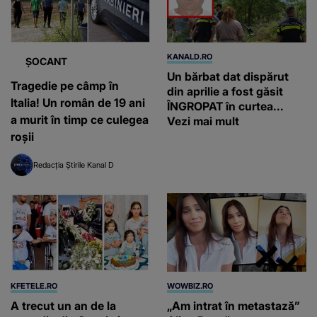
KANALD.RO
ȘOCANT
Un bărbat dat dispărut
Tragedie pe câmp în
din aprilie a fost găsit
Italia! Un român de 19 ani
ÎNGROPAT în curtea...
a murit în timp ce culegea
Vezi mai mult
roșii
Redacția Știrile Kanal D
KFETELE.RO
WOWBIZ.RO
A trecut un an de la
„Am intrat în metastază”