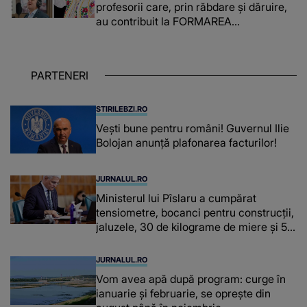
profesorii care, prin răbdare și dăruire,
au contribuit la FORMAREA
OAMENILOR DE ASTĂZI. Ce spune
despre dascălii care lasă amprente
puternice ÎN SUFLETELE ELEVILOR,
PARTENERI
chiar și după trecerea anilor: "De
fiecare dată când..."
STIRILEBZI.RO
Vești bune pentru români! Guvernul Ilie
Bolojan anunță plafonarea facturilor!
JURNALUL.RO
Ministerul lui Pîslaru a cumpărat
tensiometre, bocanci pentru construcții,
jaluzele, 30 de kilograme de miere și 50
de kilograme de cafea
JURNALUL.RO
Vom avea apă după program: curge în
ianuarie și februarie, se oprește din