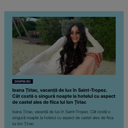
înfuriat-o pe vedeta
noastră! Fostei
prezentatoare nici că-i
vine să creadă că s-a
ajuns până aici, dar e
adevărat, au făcut-o și pe
asta! Și ce a ieșit la iveală
ar fi prea mult pentru
oricine: "Cu… mine, fata
româncă...”
DIGIFM.RO
Ioana Țiriac, vacanță de lux în Saint-Tropez.
Cât costă o singură noapte la hotelul cu aspect
de castel ales de fiica lui Ion Țiriac
Ioana Țiriac, vacanță de lux în Saint-Tropez. Cât costă o
singură noapte la hotelul cu aspect de castel ales de fiica
lui Ion Țiriac