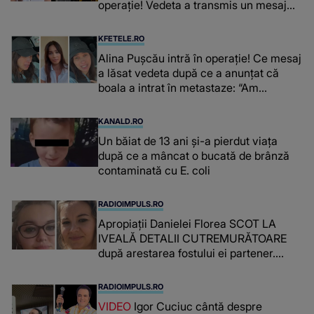
operație! Vedeta a transmis un mesaj
emoționant fanilor
KFETELE.RO
Alina Pușcău intră în operație! Ce mesaj
a lăsat vedeta după ce a anunțat că
boala a intrat în metastaze: “Am
cancer!”
KANALD.RO
Un băiat de 13 ani și-a pierdut viața
după ce a mâncat o bucată de brânză
contaminată cu E. coli
RADIOIMPULS.RO
Apropiații Danielei Florea SCOT LA
IVEALĂ DETALII CUTREMURĂTOARE
după arestarea fostului ei partener.
PRIN CE A FOST NEVOITĂ să treacă
românca ucisă în Italia și ascunsă în
RADIOIMPULS.RO
lada unui pat: " Îmi pare rău că nu am
VIDEO
Igor Cuciuc cântă despre
reușit să fac mai mult pentru ea și..."