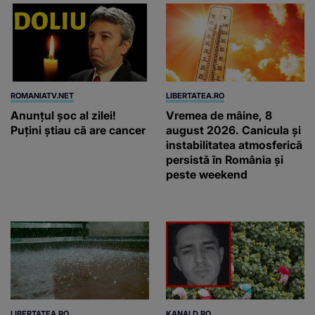
ROMANIATV.NET
LIBERTATEA.RO
Anunţul şoc al zilei!
Vremea de mâine, 8
Puţini ştiau că are cancer
august 2026. Canicula și
instabilitatea atmosferică
persistă în România și
peste weekend
LIBERTATEA.RO
KANALD.RO