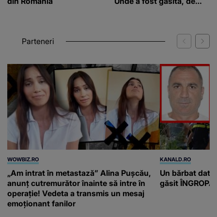
din România
Unde a fost găsită, de
fapt, victima
Parteneri
WOWBIZ.RO
KANALD.RO
„Am intrat în metastază” Alina Pușcău,
Un bărbat dat di
anunț cutremurător înainte să intre în
găsit ÎNGROPAT 
operație! Vedeta a transmis un mesaj
emoționant fanilor