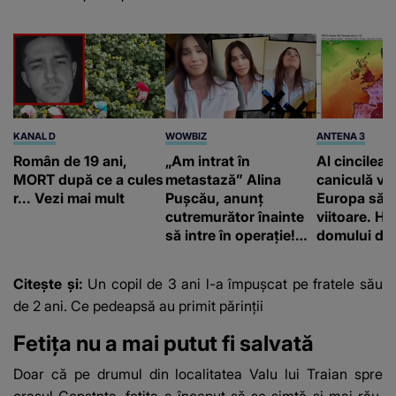
KANAL D
WOWBIZ
ANTENA 3
Român de 19 ani,
„Am intrat în
Al cincilea 
MORT după ce a cules
metastază” Alina
caniculă va
r... Vezi mai mult
Pușcău, anunț
Europa să
cutremurător înainte
viitoare. H
să intre în operație!
domului de 
Vedeta a transmis un
care va adu
mesaj emoționant
42 de grade
Citește și:
Un copil de 3 ani l-a împușcat pe fratele său
fanilor
de 2 ani. Ce pedeapsă au primit părinții
Fetița nu a mai putut fi salvată
Doar că pe drumul din localitatea Valu lui Traian spre