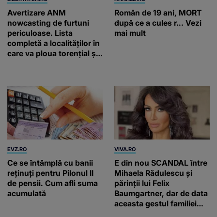
Avertizare ANM
Român de 19 ani, MORT
nowcasting de furtuni
după ce a cules r... Vezi
periculoase. Lista
mai mult
completă a localităților în
care va ploua torențial și
cu grindină
EVZ.RO
VIVA.RO
Ce se întâmplă cu banii
E din nou SCANDAL între
reținuți pentru Pilonul II
Mihaela Rădulescu și
de pensii. Cum afli suma
părinții lui Felix
acumulată
Baumgartner, dar de data
aceasta gestul familiei
regretatului ei iubit a