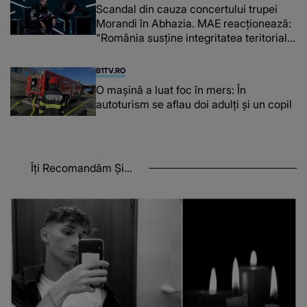
Scandal din cauza concertului trupei
Morandi în Abhazia. MAE reacționează:
"România susține integritatea teritorială
a Georgiei"
B1TV.RO
O maşină a luat foc în mers: În
autoturism se aflau doi adulți și un copil
Îți Recomandăm Și...