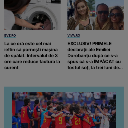
EVZ.RO
VIVA.RO
La ce oră este cel mai
EXCLUSIV! PRIMELE
ieftin să pornești mașina
declarații ale Emiliei
de spălat. Intervalul de 3
Dorobanțu după ce s-a
ore care reduce factura la
spus că s-a ÎMPĂCAT cu
curent
fostul soț, la trei luni de
când au divorțat. Ce-a
putut să spună frumoasa
artistă i-a lăsat MASCĂ
pe toți. De data aceasta,
chiar a rupt tăcerea:
”Poate că aveam să ne
spunem, să ne...”