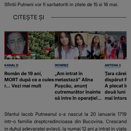
Sfintii Putneni vor fi sarbatoriti in zilele de 15 si 16 mai.
CITEȘTE ȘI
KANAL D
WOWBIZ
ANTENA 3
Român de 19 ani,
„Am intrat în
Țara căreia 
MORT după ce a cules
metastază” Alina
dispărut Pr
r... Vezi mai mult
Pușcău, anunț
A plecat în
cutremurător înainte
două luni și
să intre în operație!
mai întors
Vedeta a transmis un
mesaj emoționant
Sfantul Iacob Putneanul s-a nascut la 20 ianuarie 1719
fanilor
intr-o familie dreptcredincioasa din Bucovina. Crescand
in duhul adevaratei evlavii, la numai 12 ani a intrat in viata