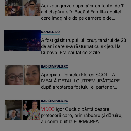
Acuzații grave după găsirea fetiței de 11
ani dispărute în Bacău! Familia copilei
cere imaginile de pe camerele de
supraveghere: „Nu s-a mai dus sora
mea...”
KANALD.RO
A fost găsit trupul lui Ionuț, tânărul de 23
de ani care s-a răsturnat cu skijetul la
Dubova. Era căutat de 2 zile
RADIOIMPULS.RO
Apropiații Danielei Florea SCOT LA
IVEALĂ DETALII CUTREMURĂTOARE
după arestarea fostului ei partener.
PRIN CE A FOST NEVOITĂ să treacă
românca ucisă în Italia și ascunsă în
RADIOIMPULS.RO
lada unui pat: " Îmi pare rău că nu am
VIDEO
Igor Cuciuc cântă despre
reușit să fac mai mult pentru ea și..."
profesorii care, prin răbdare și dăruire,
au contribuit la FORMAREA
OAMENILOR DE ASTĂZI. Ce spune