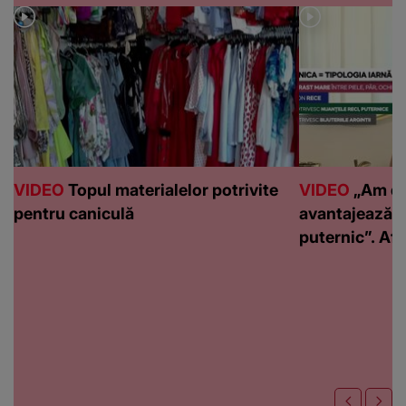
VIDEO
Topul materialelor potrivite
VIDEO
„Am de
pentru caniculă
avantajează c
puternic”. Află