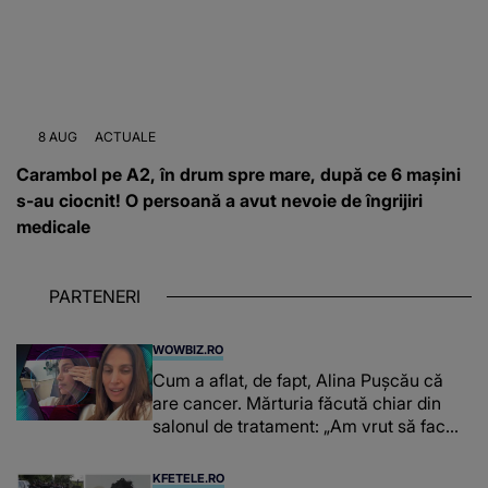
8 AUG
ACTUALE
Carambol pe A2, în drum spre mare, după ce 6 mașini
s-au ciocnit! O persoană a avut nevoie de îngrijiri
medicale
PARTENERI
WOWBIZ.RO
Cum a aflat, de fapt, Alina Pușcău că
are cancer. Mărturia făcută chiar din
salonul de tratament: „Am vrut să fac
niște genuflexiuni și a început să mă
înțepe sânul”
KFETELE.RO