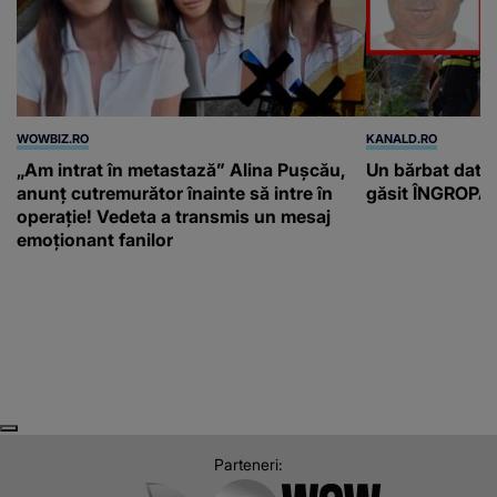
WOWBIZ.RO
KANALD.RO
„Am intrat în metastază” Alina Pușcău,
Un bărbat dat di
anunț cutremurător înainte să intre în
găsit ÎNGROPAT 
operație! Vedeta a transmis un mesaj
emoționant fanilor
Next
Previous
Parteneri: