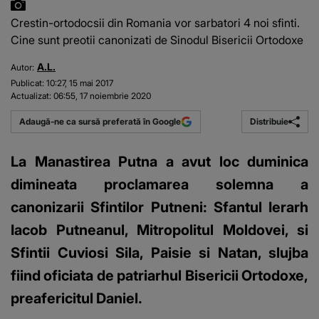
Crestin-ortodocsii din Romania vor sarbatori 4 noi sfinti.
Cine sunt preotii canonizati de Sinodul Bisericii Ortodoxe
A.L.
Autor:
Publicat:
10:27, 15 mai 2017
Actualizat:
06:55, 17 noiembrie 2020
Distribuie
Adaugă-ne ca sursă preferată în Google
La Manastirea Putna a avut loc duminica
dimineata proclamarea solemna a
canonizarii Sfintilor Putneni: Sfantul Ierarh
Iacob Putneanul, Mitropolitul Moldovei, si
Sfintii Cuviosi Sila, Paisie si Natan, slujba
fiind oficiata de patriarhul Bisericii Ortodoxe,
preafericitul Daniel.