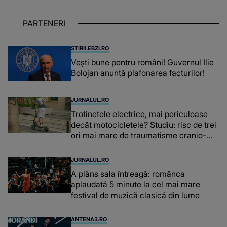
despre dascălii care lasă amprente
puternice ÎN SUFLETELE ELEVILOR,
PARTENERI
chiar și după trecerea anilor: "De
fiecare dată când..."
STIRILEBZI.RO
Vești bune pentru români! Guvernul Ilie
Bolojan anunță plafonarea facturilor!
JURNALUL.RO
Trotinetele electrice, mai periculoase
decât motocicletele? Studiu: risc de trei
ori mai mare de traumatisme cranio-
cerebrale
JURNALUL.RO
A plâns sala întreagă: românca
aplaudată 5 minute la cel mai mare
festival de muzică clasică din lume
ANTENA3.RO