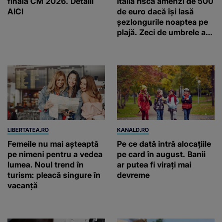
finala CM 2026. Detalii
Italia riscă amenzi de 500
AICI
de euro dacă își lasă
șezlongurile noaptea pe
plajă. Zeci de umbrele au
fost deja ridicate
LIBERTATEA.RO
KANALD.RO
Femeile nu mai așteaptă
Pe ce dată intră alocațiile
pe nimeni pentru a vedea
pe card în august. Banii
lumea. Noul trend în
ar putea fi virați mai
turism: pleacă singure în
devreme
vacanță