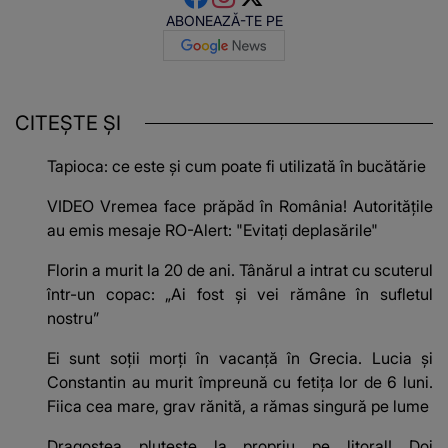
ABONEAZĂ-TE PE
CITEȘTE ȘI
Tapioca: ce este și cum poate fi utilizată în bucătărie
VIDEO Vremea face prăpăd în România! Autoritățile
au emis mesaje RO-Alert: "Evitați deplasările"
Florin a murit la 20 de ani. Tânărul a intrat cu scuterul
într-un copac: „Ai fost și vei rămâne în sufletul
nostru”
Ei sunt soții morți în vacanță în Grecia. Lucia și
Constantin au murit împreună cu fetița lor de 6 luni.
Fiica cea mare, grav rănită, a rămas singură pe lume
Dragostea plutește la propriu pe litoral! Doi