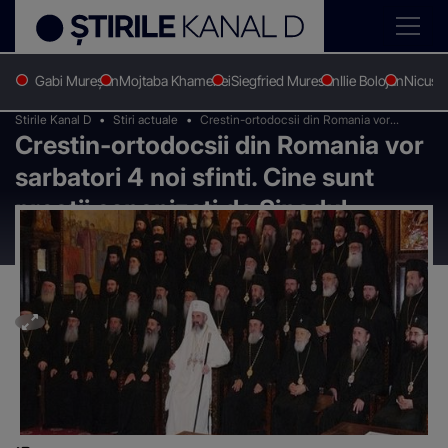
Gabi Mureșan
Mojtaba Khamenei
Siegfried Muresan
Ilie Bolojan
Nicușo
Stirile Kanal D
Stiri actuale
Crestin-ortodocsii din Romania vor
Crestin-ortodocsii din Romania vor
sarbatori 4 noi sfinti. Cine sunt preotii
canonizati de Sinodul Bisericii Ortodoxe
sarbatori 4 noi sfinti. Cine sunt
preotii canonizati de Sinodul
Bisericii Ortodoxe