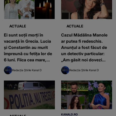
ACTUALE
ACTUALE
Ei sunt soții morți în
Cazul Mădălina Manole
vacanță în Grecia. Lucia
ar putea fi redeschis.
și Constantin au murit
Anunțul a fost făcut de
împreună cu fetița lor de
un detectiv particular:
6 luni. Fiica cea mare,
„Am găsit noi dovezi
grav rănită, a rămas
solide, imperios
Redacția Știrile Kanal D
Redacția Știrile Kanal D
singură pe lume
necesare”
KANALD.RO