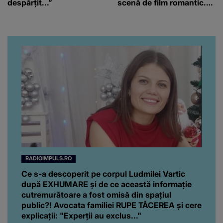
despărțit...”
scenă de film romantic.
Turiștii prezenți s-au uitat
de două ori
RADIOIMPULS.RO
Ce s-a descoperit pe corpul Ludmilei Vartic
după EXHUMARE și de ce această informație
cutremurătoare a fost omisă din spațiul
public?! Avocata familiei RUPE TĂCEREA și cere
explicații: "Experții au exclus..."