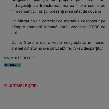
îndrăgostiți au transformat marea într-o scenă de
film romantic. Turiștii prezenți s-au uitat de două ori
Un bărbat cu un detector de metale a descoperit pe
câmp o comoară romană „rară”, veche de 2.000 de
ani
Culiță Sterp a dat o veste neașteptată, în mediul
online! Artistul nu s-a putut abține: „S-au despărțit...”
MAI MULTE DESPRE:
PF DANIEL
ULTIMELE ȘTIRI