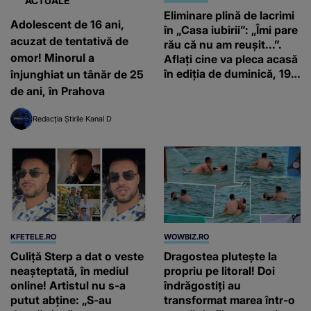
ACTUALE
Eliminare plină de lacrimi
Adolescent de 16 ani,
în „Casa iubirii”: „Îmi pare
acuzat de tentativă de
rău că nu am reușit...”.
omor! Minorul a
Aflați cine va pleca acasă
în ediția de duminică, 19
înjunghiat un tânăr de 25
iulie, de la orele 16:00 și
de ani, în Prahova
19:00, doar la Kanal D
Redacția Știrile Kanal D
KFETELE.RO
WOWBIZ.RO
Culiță Sterp a dat o veste
Dragostea plutește la
neașteptată, în mediul
propriu pe litoral! Doi
online! Artistul nu s-a
îndrăgostiți au
putut abține: „S-au
transformat marea într-o