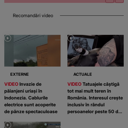
Recomandări video
EXTERNE
ACTUALE
VIDEO
Invazie de
VIDEO
Tatuajele câștigă
păianjeni uriași în
tot mai mult teren în
Indonezia. Cablurile
România. Interesul crește
electrice sunt acoperite
inclusiv în rândul
de pânze spectaculoase
persoanelor peste 50 de
ani