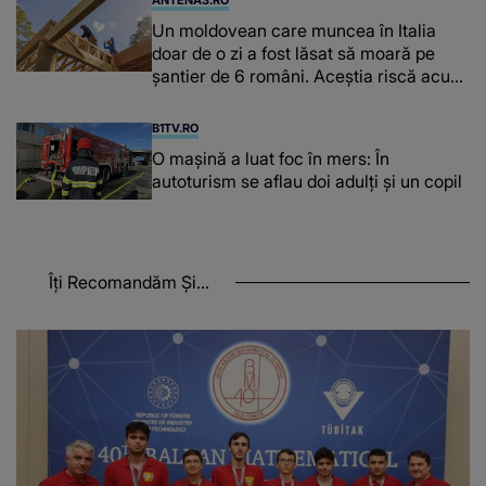
Un moldovean care muncea în Italia
doar de o zi a fost lăsat să moară pe
şantier de 6 români. Aceștia riscă acum
închisoarea
B1TV.RO
O maşină a luat foc în mers: În
autoturism se aflau doi adulți și un copil
Îți Recomandăm Și...