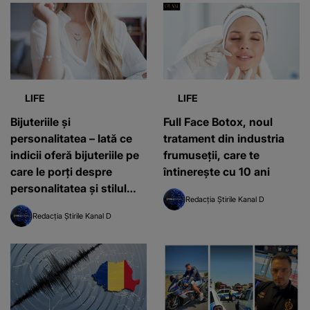
LIFE
LIFE
Bijuteriile și
Full Face Botox, noul
personalitatea – Iată ce
tratament din industria
indicii oferă bijuteriile pe
frumuseţii, care te
care le porți despre
întinereşte cu 10 ani
personalitatea și stilul
Redacția Știrile Kanal D
tău!
Redacția Știrile Kanal D