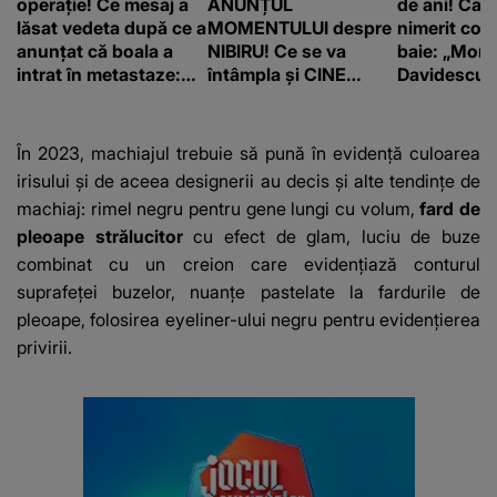
operație! Ce mesaj a
ANUNȚUL
de ani! Car
lăsat vedeta după ce a
MOMENTULUI despre
nimerit cos
anunțat că boala a
NIBIRU! Ce se va
baie: „Moni
intrat în metastaze:
întâmpla și CINE
Davidescu e
“Am cancer!”
SUNT CEI VIZAȚI de
această situație: "Îmi
e ciudă că..."
În 2023, machiajul trebuie să pună în evidență culoarea
irisului și de aceea designerii au decis și alte tendințe de
machiaj: rimel negru pentru gene lungi cu volum,
fard de
pleoape strălucitor
cu efect de glam, luciu de buze
combinat cu un creion care evidențiază conturul
suprafeței buzelor, nuanțe pastelate la fardurile de
pleoape, folosirea eyeliner-ului negru pentru evidențierea
privirii.