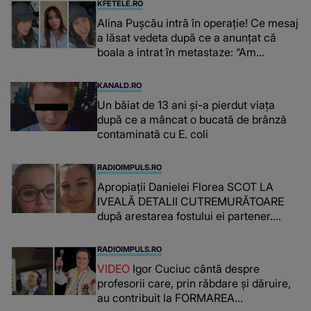
KFETELE.RO
Alina Pușcău intră în operație! Ce mesaj
a lăsat vedeta după ce a anunțat că
boala a intrat în metastaze: “Am
cancer!”
KANALD.RO
Un băiat de 13 ani și-a pierdut viața
după ce a mâncat o bucată de brânză
contaminată cu E. coli
RADIOIMPULS.RO
Apropiații Danielei Florea SCOT LA
IVEALĂ DETALII CUTREMURĂTOARE
după arestarea fostului ei partener.
PRIN CE A FOST NEVOITĂ să treacă
românca ucisă în Italia și ascunsă în
RADIOIMPULS.RO
lada unui pat: " Îmi pare rău că nu am
VIDEO
Igor Cuciuc cântă despre
reușit să fac mai mult pentru ea și..."
profesorii care, prin răbdare și dăruire,
au contribuit la FORMAREA