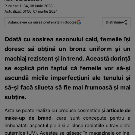
Publicat:
11:34, 08 iunie 2023
Actualizat:
01:50, 07 martie 2024
Distribuie
Adaugă-ne ca sursă preferată în Google
Odată cu sosirea sezonului cald, femeile își
doresc să obțină un bronz uniform și un
machiaj rezistent și în trend. Această dorință
se explică prin faptul că femeile vor să-și
ascundă micile imperfecțiuni ale tenului și
să-și facă silueta să fie mai frumoasă și mai
subțire.
Asta se poate realiza cu produse cosmetice și
articole de
make-up de brand
, care sunt concepute pentru a
îmbunătăți aspectul pielii și a bloca radiațiile ultraviolete
puternice (UV). Acestea se găsesc în magazinele online,