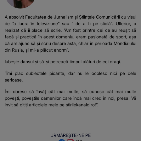
A absolvit Facultatea de Jurnalism și Științele Comunicării cu visul
de ”a lucra în televiziune” sau ” de a fi pe sticlă”. Ulterior, a
realizat că îi place să scrie. ”Am fost printre cei ce au reușit să
facă și practică în acest domeniu, eram pasionată de sport, așa
că am ajuns să și scriu despre asta, chiar în perioada Mondialului
din Rusia, și mi-a plăcut enorm”.
Iubește dansul și să-și petreacă timpul alături de cei dragi.
”Îmi plac subiectele picante, dar nu le ocolesc nici pe cele
serioase.
Îmi doresc să învăț cât mai multe, să cunosc cât mai multe
povești, poveștile oamenilor care încă mai cred în noi, presa. Vă
invit să citiți articolele mele pe stirilekanald.ro!”.
URMĂREȘTE-NE PE