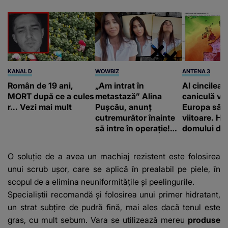
KANAL D
WOWBIZ
ANTENA 3
Român de 19 ani,
„Am intrat în
Al cincilea 
MORT după ce a cules
metastază” Alina
caniculă va
r... Vezi mai mult
Pușcău, anunț
Europa să
cutremurător înainte
viitoare. H
să intre în operație!
domului de 
Vedeta a transmis un
care va adu
mesaj emoționant
42 de grade
O soluție de a avea un machiaj rezistent este folosirea
fanilor
unui scrub ușor, care se aplică în prealabil pe piele, în
scopul de a elimina neuniformitățile și peelingurile.
Specialiștii recomandă și folosirea unui primer hidratant,
un strat subțire de pudră fină, mai ales dacă tenul este
gras, cu mult sebum. Vara se utilizează mereu
produse