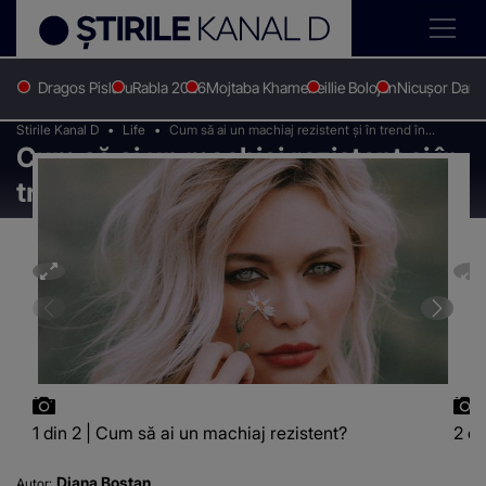
Dragos Pislaru
Rabla 2026
Mojtaba Khamenei
Ilie Bolojan
Nicușor Dan
Stirile Kanal D
Life
Cum să ai un machiaj rezistent și în trend în
Cum să ai un machiaj rezistent și în
această vară?
trend în această vară?
1 din 2 | Cum să ai un machiaj rezistent?
2 di
Diana Bostan
Autor: