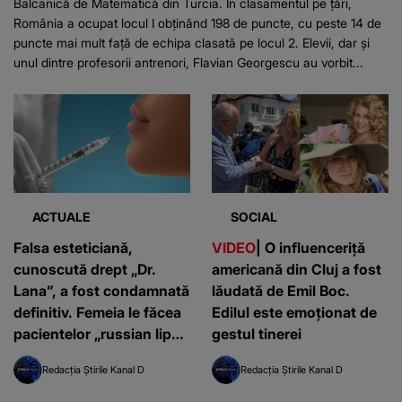
Balcanică de Matematică din Turcia. În clasamentul pe țări,
România a ocupat locul I obținând 198 de puncte, cu peste 14 de
puncte mai mult față de echipa clasată pe locul 2. Elevii, dar și
unul dintre profesorii antrenori, Flavian Georgescu au vorbit...
ACTUALE
SOCIAL
Falsa esteticiană,
VIDEO
| O influenceriță
cunoscută drept „Dr.
americană din Cluj a fost
Lana”, a fost condamnată
lăudată de Emil Boc.
definitiv. Femeia le făcea
Edilul este emoționat de
pacientelor „russian lips”,
gestul tinerei
fără drept de practică
Redacția Știrile Kanal D
Redacția Știrile Kanal D