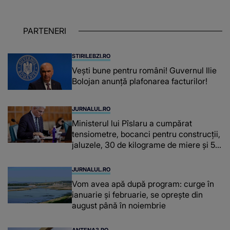
OAMENILOR DE ASTĂZI. Ce spune
despre dascălii care lasă amprente
puternice ÎN SUFLETELE ELEVILOR,
PARTENERI
chiar și după trecerea anilor: "De
fiecare dată când..."
STIRILEBZI.RO
Vești bune pentru români! Guvernul Ilie
Bolojan anunță plafonarea facturilor!
JURNALUL.RO
Ministerul lui Pîslaru a cumpărat
tensiometre, bocanci pentru construcții,
jaluzele, 30 de kilograme de miere și 50
de kilograme de cafea
JURNALUL.RO
Vom avea apă după program: curge în
ianuarie și februarie, se oprește din
august până în noiembrie
ANTENA3.RO