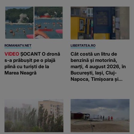
ROMANIATV.NET
LIBERTATEA.RO
VIDEO
ŞOCANT O dronă
Cât costă un litru de
s-a prăbuşit pe o plajă
benzină și motorină,
plină cu turişti de la
marți, 4 august 2026, în
Marea Neagră
București, Iași, Cluj-
Napoca, Timișoara și
Constanța