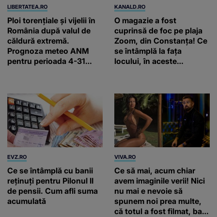
LIBERTATEA.RO
KANALD.RO
Ploi torențiale și vijelii în
O magazie a fost
România după valul de
cuprinsă de foc pe plaja
căldură extremă.
Zoom, din Constanța! Ce
Prognoza meteo ANM
se întâmplă la fața
pentru perioada 4-31
locului, în aceste
august 2026
momente
EVZ.RO
VIVA.RO
Ce se întâmplă cu banii
Ce să mai, acum chiar
reținuți pentru Pilonul II
avem imaginile verii! Nici
de pensii. Cum afli suma
nu mai e nevoie să
acumulată
spunem noi prea multe,
că totul a fost filmat, ba