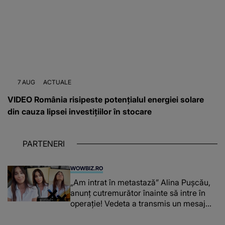
7 AUG
ACTUALE
VIDEO România risipeste potențialul energiei solare
din cauza lipsei investițiilor în stocare
PARTENERI
WOWBIZ.RO
„Am intrat în metastază” Alina Pușcău,
anunț cutremurător înainte să intre în
operație! Vedeta a transmis un mesaj
emoționant fanilor