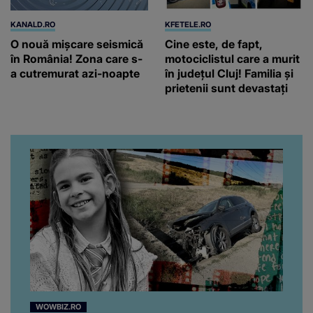
KANALD.RO
KFETELE.RO
O nouă mișcare seismică
Cine este, de fapt,
în România! Zona care s-
motociclistul care a murit
a cutremurat azi-noapte
în județul Cluj! Familia și
prietenii sunt devastați
WOWBIZ.RO