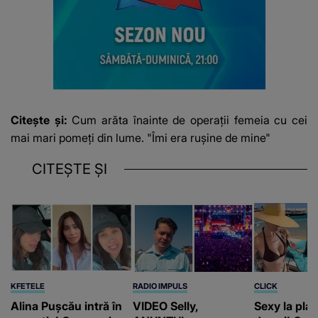
Citește și:
Cum arăta înainte de operații femeia cu cei
mai mari pomeți din lume. "Îmi era rușine de mine"
CITEȘTE ȘI
KFETELE
RADIO IMPULS
CLICK
Alina Pușcău intră în
VIDEO Selly,
Sexy la plaj