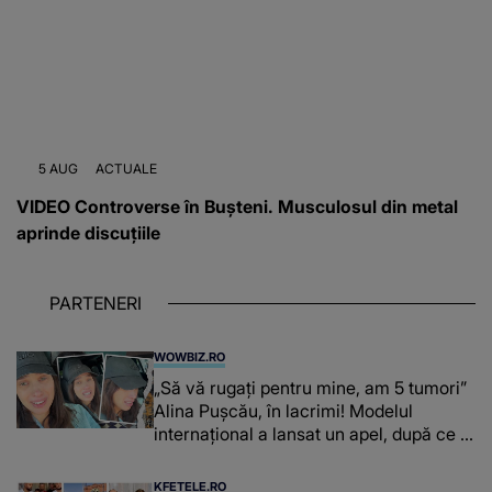
5 AUG
ACTUALE
VIDEO Controverse în Bușteni. Musculosul din metal
aprinde discuțiile
PARTENERI
WOWBIZ.RO
„Să vă rugați pentru mine, am 5 tumori”
Alina Pușcău, în lacrimi! Modelul
internațional a lansat un apel, după ce a
fost diagnosticată cu o boală gravă
KFETELE.RO