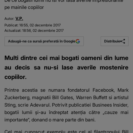
De ce bogatii lumii nu isi vor lasa averile impresionante
pe mainile copiilor
V.P.
Autor:
Publicat:
16:55, 02 decembrie 2017
Actualizat:
18:56, 02 decembrie 2017
Distribuie
Adaugă-ne ca sursă preferată în Google
Multi dintre cei mai bogati oameni din lume
au decis sa nu-si lase averile mostenire
copiilor.
Printre acestia se numara fondatorul Facebook, Mark
Zuckerberg, magnatii Bill Gates, Warren Buffett si artistul
Sting, scrie
Adevarul
. Potrivit publicatiei Businees Insider,
bogatii lumii şi-au îndreptat atenţia către „cauze mai
importante“, donand o mare parte din bani.
Cel mai cunoscut exemplu este cel al filantropului Bill