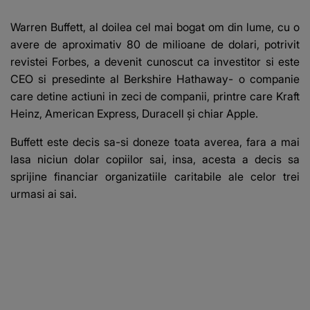
un apel, după ce a
orice specul
fost diagnosticată cu
Warren Buffett, al doilea cel mai bogat om din lume, cu o
o boală gravă
avere de aproximativ 80 de milioane de dolari, potrivit
revistei Forbes, a devenit cunoscut ca investitor si este
CEO si presedinte al Berkshire Hathaway- o companie
care detine actiuni in zeci de companii, printre care Kraft
Heinz, American Express, Duracell şi chiar Apple.
Buffett este decis sa-si doneze toata averea, fara a mai
lasa niciun dolar copiilor sai, insa, acesta a decis sa
sprijine financiar organizatiile caritabile ale celor trei
urmasi ai sai.