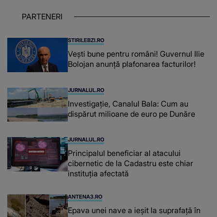
uriaș așteptând să fie descătușat, doar
PARTENERI
așteptând oportunitatea
STIRILEBZI.RO
Vești bune pentru români! Guvernul Ilie
Bolojan anunță plafonarea facturilor!
JURNALUL.RO
Investigație, Canalul Bala: Cum au
dispărut milioane de euro pe Dunăre
JURNALUL.RO
Principalul beneficiar al atacului
cibernetic de la Cadastru este chiar
instituţia afectată
ANTENA3.RO
Epava unei nave a ieșit la suprafață în