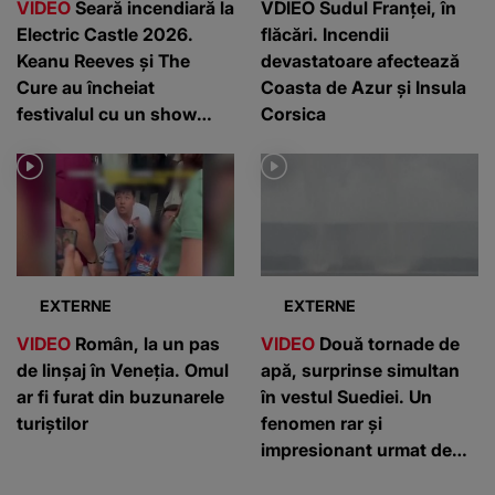
VIDEO
Seară incendiară la
VDIEO Sudul Franței, în
Electric Castle 2026.
flăcări. Incendii
Keanu Reeves și The
devastatoare afectează
Cure au încheiat
Coasta de Azur și Insula
festivalul cu un show
Corsica
memorabil
EXTERNE
EXTERNE
VIDEO
Român, la un pas
VIDEO
Două tornade de
de linșaj în Veneția. Omul
apă, surprinse simultan
ar fi furat din buzunarele
în vestul Suediei. Un
turiștilor
fenomen rar și
impresionant urmat de
inundații majore