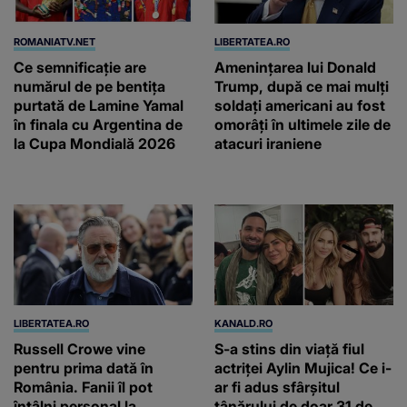
ROMANIATV.NET
LIBERTATEA.RO
Ce semnificație are
Amenințarea lui Donald
numărul de pe bentița
Trump, după ce mai mulți
purtată de Lamine Yamal
soldați americani au fost
în finala cu Argentina de
omorâți în ultimele zile de
la Cupa Mondială 2026
atacuri iraniene
LIBERTATEA.RO
KANALD.RO
Russell Crowe vine
S-a stins din viață fiul
pentru prima dată în
actriței Aylin Mujica! Ce i-
România. Fanii îl pot
ar fi adus sfârșitul
întâlni personal la
tânărului de doar 31 de