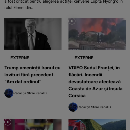
a fost criticat pentru alegerea actriței kenyene Lupita Nyong'o în
rolul Elenei din...
EXTERNE
EXTERNE
Trump amenință Iranul cu
VDIEO Sudul Franței, în
lovituri fără precedent.
flăcări. Incendii
"Am dat ordinul"
devastatoare afectează
Coasta de Azur și Insula
Redacția Știrile Kanal D
Corsica
Redacția Știrile Kanal D