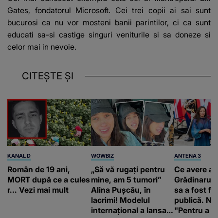
Gates, fondatorul Microsoft. Cei trei copii ai sai sunt
bucurosi ca nu vor mosteni banii parintilor, ci ca sunt
educati sa-si castige singuri veniturile si sa doneze si
celor mai in nevoie.
CITEȘTE ȘI
KANAL D
WOWBIZ
ANTENA 3
Român de 19 ani,
„Să vă rugați pentru
Ce avere ar
MORT după ce a cules
mine, am 5 tumori”
Grădinaru. 
r... Vezi mai mult
Alina Pușcău, în
sa a fost fă
lacrimi! Modelul
publică. Ni
internațional a lansat
"Pentru a în