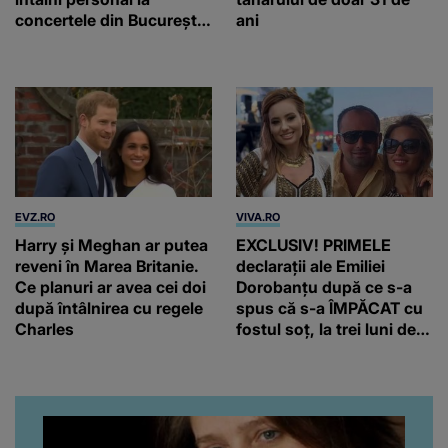
concertele din București
ani
și Timișoara
EVZ.RO
VIVA.RO
Harry și Meghan ar putea
EXCLUSIV! PRIMELE
reveni în Marea Britanie.
declarații ale Emiliei
Ce planuri ar avea cei doi
Dorobanțu după ce s-a
după întâlnirea cu regele
spus că s-a ÎMPĂCAT cu
Charles
fostul soț, la trei luni de
când au divorțat. Ce-a
putut să spună frumoasa
artistă i-a lăsat MASCĂ
pe toți. De data aceasta,
chiar a rupt tăcerea: