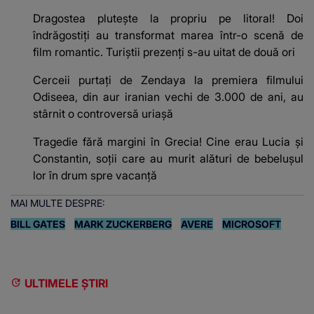
Dragostea plutește la propriu pe litoral! Doi
îndrăgostiți au transformat marea într-o scenă de
film romantic. Turiștii prezenți s-au uitat de două ori
Cerceii purtați de Zendaya la premiera filmului
Odiseea, din aur iranian vechi de 3.000 de ani, au
stârnit o controversă uriașă
Tragedie fără margini în Grecia! Cine erau Lucia și
Constantin, soții care au murit alături de bebelușul
lor în drum spre vacanță
MAI MULTE DESPRE:
BILL GATES
MARK ZUCKERBERG
AVERE
MICROSOFT
ULTIMELE ȘTIRI