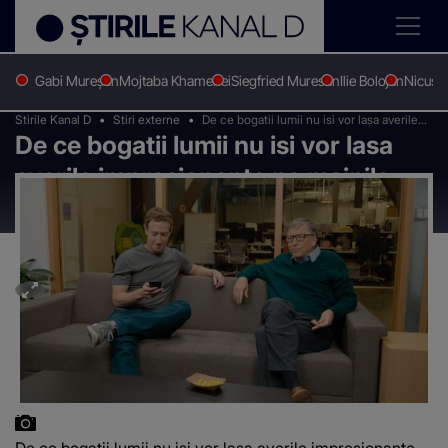
Gabi Mureșan
Mojtaba Khamenei
Siegfried Muresan
Ilie Bolojan
Nicușo
Stirile Kanal D
Stiri externe
De ce bogatii lumii nu isi vor lasa averile
De ce bogatii lumii nu isi vor lasa
impresionante pe mainile copiilor
averile impresionante pe mainile
copiilor