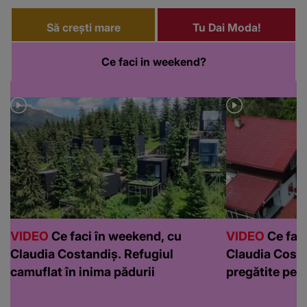
Să crești mare
Tu Dai Moda!
Ce faci in weekend?
VIDEO
Ce faci în weekend, cu
VIDEO
Ce faci
Claudia Costandiș. Refugiul
Claudia Costa
camuflat în inima pădurii
pregătite pen