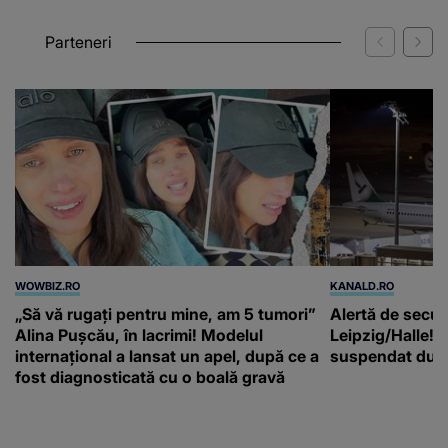
Parteneri
WOWBIZ.RO
KANALD.RO
„Să vă rugați pentru mine, am 5 tumori”
Alertă de secur
Alina Pușcău, în lacrimi! Modelul
Leipzig/Halle! T
internațional a lansat un apel, după ce a
suspendat după
fost diagnosticată cu o boală gravă