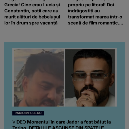
Grecia! Cine erau Lucia și
propriu pe litoral! Doi
Constantin, soții care au
îndrăgostiți au
murit alături de bebelușul
transformat marea într-o
lor în drum spre vacanță
scenă de film romantic.
Turiștii prezenți s-au uitat
de două ori
RADIOIMPULS.RO
VIDEO
Momentul în care Jador a fost bătut la
Torino. DETALIILE ASCUNSE DIN SPATELE