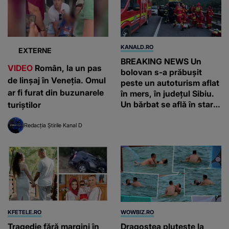
KANALD.RO
EXTERNE
BREAKING NEWS Un
VIDEO
Român, la un pas
bolovan s-a prăbușit
de linșaj în Veneția. Omul
peste un autoturism aflat
ar fi furat din buzunarele
în mers, în județul Sibiu.
Un bărbat se află în stare
turiștilor
gravă
Redacția Știrile Kanal D
KFETELE.RO
WOWBIZ.RO
Tragedie fără margini în
Dragostea plutește la