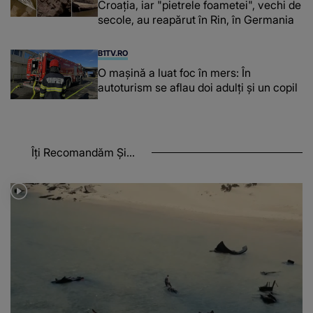
Croația, iar "pietrele foametei", vechi de
secole, au reapărut în Rin, în Germania
B1TV.RO
O maşină a luat foc în mers: În
autoturism se aflau doi adulți și un copil
Îți Recomandăm Și...