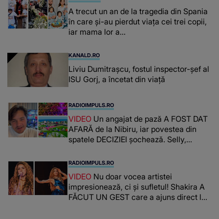
A trecut un an de la tragedia din Spania
în care și-au pierdut viața cei trei copii,
iar mama lor a…
KANALD.RO
Liviu Dumitrașcu, fostul inspector-șef al
ISU Gorj, a încetat din viață
RADIOIMPULS.RO
VIDEO
Un angajat de pază A FOST DAT
AFARĂ de la Nibiru, iar povestea din
spatele DECIZIEI șochează. Selly,
surprins de întreaga situație... NU
CREDEA CĂ VA VEDEA AȘA CEVA: "Fix
RADIOIMPULS.RO
în fața unui..."
VIDEO
Nu doar vocea artistei
impresionează, ci și sufletul! Shakira A
FĂCUT UN GEST care a ajuns direct la
inimile publicului: "Există mulți copii
care trăiesc uitați și care au un potențial