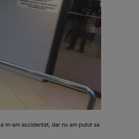
st ca m-am accidentat, dar nu am putut sa
2 din 3 | Decl
controlez asta.