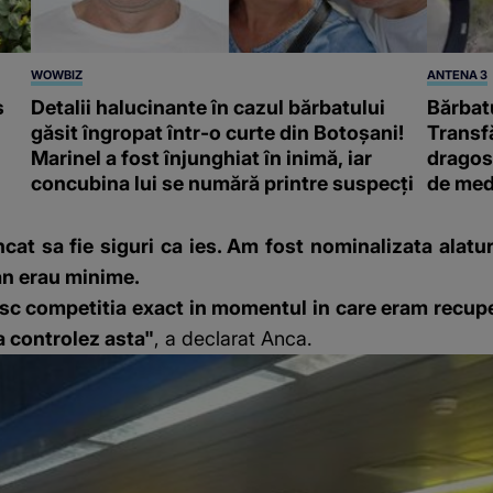
WOWBIZ
ANTENA 3
s
Detalii halucinante în cazul bărbatului
Bărbatu
găsit îngropat într-o curte din Botoșani!
Transf
Marinel a fost înjunghiat în inimă, iar
dragost
concubina lui se numără printre suspecți
de med
ncat sa fie siguri ca ies. Am fost nominalizata alatu
an erau minime.
sc competitia exact in momentul in care eram recupe
a controlez asta"
, a declarat Anca.