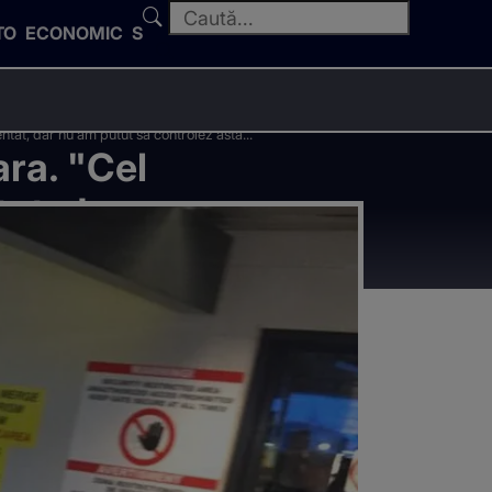
TO
ECONOMIC
SPORT
ntat, dar nu am putut sa controlez asta..."
ara. "Cel
at, dar nu