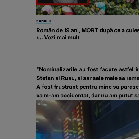
KANAL D
Român de 19 ani, MORT după ce a cule
r... Vezi mai mult
"Nominalizarile au fost facute astfel i
Stefan si Rusu, si sansele mele sa ram
A fost frustrant pentru mine sa parase
ca m-am accidentat, dar nu am putut s