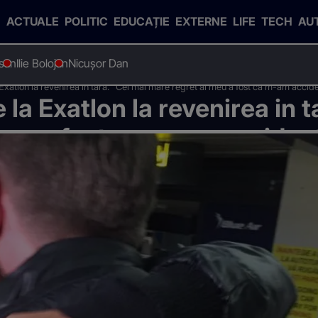
ACTUALE
POLITIC
EDUCAȚIE
EXTERNE
LIFE
TECH
AU
esan
Ilie Bolojan
Nicușor Dan
 Exatlon la revenirea in tara. "Cel mai mare regret al meu a fost ca m-am accide
 la Exatlon la revenirea in t
meu a fost ca m-am accident
z asta..."