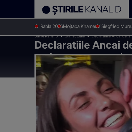
Rabla 2026
Mojtaba Khamenei
Siegfried Mur
Stirile Kanal D
Stiri actuale
Declaratiile Ancai de la
Declaratiile Ancai de
mai mare regret al 
am putut sa controle