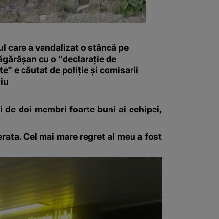
l care a vandalizat o stâncă pe
ăgărășan cu o "declaraţie de
e" e căutat de poliție și comisarii
iu
ri de doi membri foarte buni ai echipei,
rata. Cel mai mare regret al meu a fost