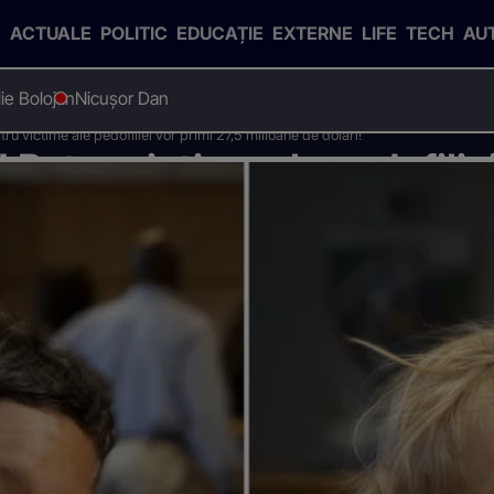
ACTUALE
POLITIC
EDUCAȚIE
EXTERNE
LIFE
TECH
AU
Ilie Bolojan
Nicușor Dan
u victime ale pedofiliei vor primi 27,5 milioane de dolari!
Patru victime ale pedofiliei
ri!