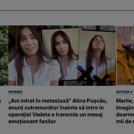
WOWBIZ
ANTENA 3
s
„Am intrat în metastază” Alina Pușcău,
Marlie,
anunț cutremurător înainte să intre în
Imagine
operație! Vedeta a transmis un mesaj
doarme 
emoționant fanilor
mii de