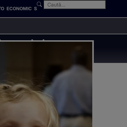
TO
ECONOMIC
SPORT
 vor primi