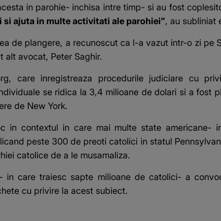
acesta in parohie- inchisa intre timp- si au fost coplesito
 si ajuta in multe activitati ale parohiei”
, au subliniat e
ea de plangere, a recunoscut ca l-a vazut intr-o zi pe 
 alt avocat, Peter Saghir.
.org, care inregistreaza procedurile judiciare cu priv
dividuale se ridica la 3,4 milioane de dolari si a fost 
iere de New York.
c in contextul in care mai multe state americane- i
licand peste 300 de preoti catolici in statul Pennsylva
arhiei catolice de a le musamaliza.
- in care traiesc sapte milioane de catolici- a convo
hete cu privire la acest subiect.