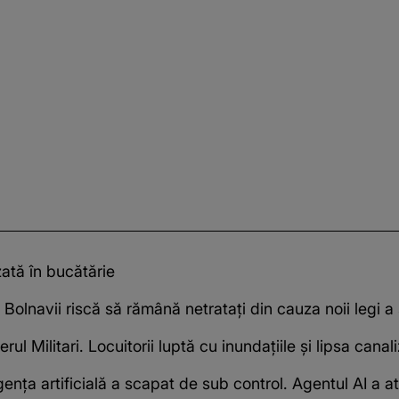
zată în bucătărie
olnavii riscă să rămână netratați din cauza noii legi a s
ul Militari. Locuitorii luptă cu inundațiile și lipsa canal
nța artificială a scapat de sub control. Agentul AI a a