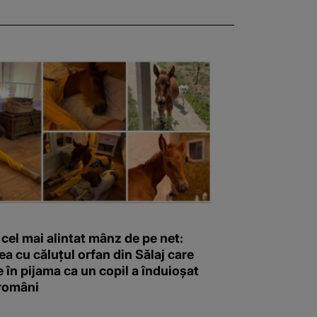
 cel mai alintat mânz de pe net:
a cu căluțul orfan din Sălaj care
în pijama ca un copil a înduioșat
 români