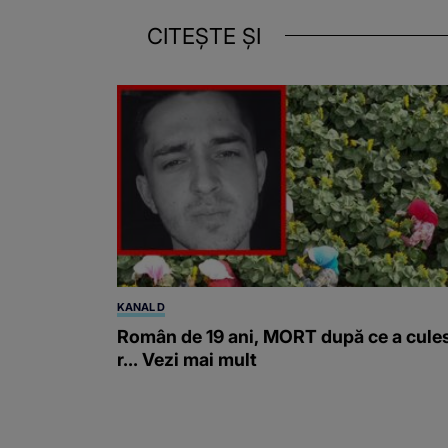
CITEȘTE ȘI
KANAL D
Român de 19 ani, MORT după ce a cule
r... Vezi mai mult