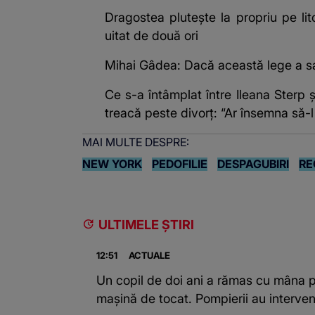
Dragostea plutește la propriu pe lit
uitat de două ori
Mihai Gâdea: Dacă această lege a sala
Ce s-a întâmplat între Ileana Sterp
treacă peste divorț: “Ar însemna să-l
MAI MULTE DESPRE:
NEW YORK
PEDOFILIE
DESPAGUBIRI
RE
ULTIMELE ȘTIRI
12:51
ACTUALE
Un copil de doi ani a rămas cu mâna pr
mașină de tocat. Pompierii au interven