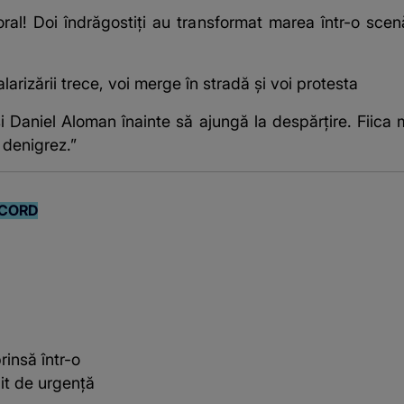
oral! Doi îndrăgostiți au transformat marea într-o scenă
rizării trece, voi merge în stradă și voi protesta
 și Daniel Aloman înainte să ajungă la despărțire. Fii
 denigrez.”
CORD
insă într-o
it de urgență