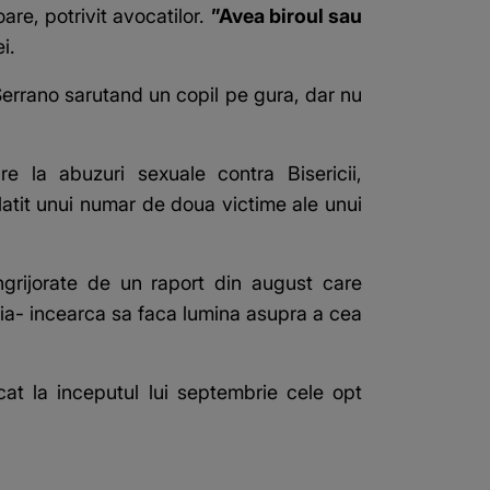
are, potrivit avocatilor.
”Avea biroul sau
i.
Serrano sarutand un copil pe gura, dar nu
ire la abuzuri sexuale contra Bisericii,
platit unui numar de doua victime ale unui
ngrijorate de un raport din august care
nia- incearca sa faca lumina asupra a cea
cat la inceputul lui septembrie cele opt