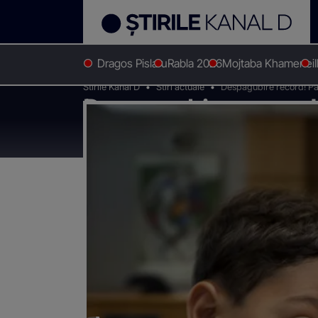
Dragos Pislaru
Rabla 2026
Mojtaba Khamenei
Stirile Kanal D
Stiri actuale
Despagubire record! Patr
Despagubire record! 
27,5 milioane de dola