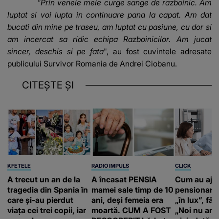
"Prin venele mele curge sange de razboinic. Am
luptat si voi lupta in continuare pana la capat. Am dat
bucati din mine pe traseu, am luptat cu pasiune, cu dor si
am incercat sa ridic echipa Razboinicilor. Am jucat
sincer, deschis si pe fata
", au fost cuvintele adresate
publicului Survivor Romania de Andrei Ciobanu.
CITEȘTE ȘI
KFETELE
RADIO IMPULS
CLICK
A trecut un an de la
A încasat PENSIA
Cum au aju
tragedia din Spania în
mamei sale timp de 10
pensionari 
care și-au pierdut
ani, deși femeia era
„în lux”, făr
viața cei trei copii, iar
moartă. CUM A FOST
„Noi nu am 