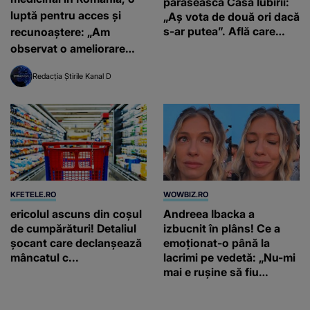
părăsească Casa Iubirii:
luptă pentru acces și
„Aș vota de două ori dacă
s-ar putea”. Află care
recunoaștere: „Am
este votul concurenților
observat o ameliorare
în ediția de duminică, 26
semnificativă”
iulie, de la 16:00 și de la
Redacția Știrile Kanal D
19:00, la Kanal D
KFETELE.RO
WOWBIZ.RO
ericolul ascuns din coșul
Andreea Ibacka a
de cumpărături! Detaliul
izbucnit în plâns! Ce a
șocant care declanșează
emoționat-o până la
mâncatul c...
lacrimi pe vedetă: „Nu-mi
mai e rușine să fiu
vulnerabilă”