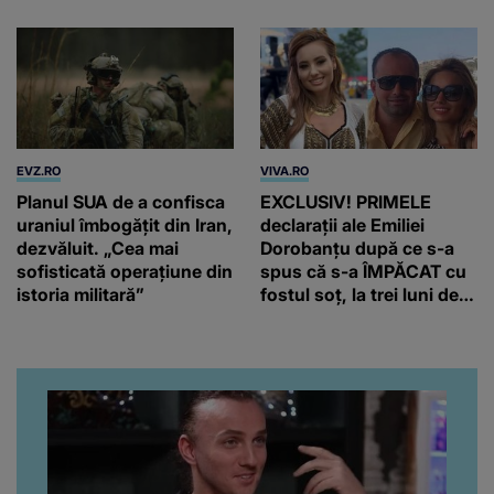
EVZ.RO
VIVA.RO
Planul SUA de a confisca
EXCLUSIV! PRIMELE
uraniul îmbogățit din Iran,
declarații ale Emiliei
dezvăluit. „Cea mai
Dorobanțu după ce s-a
sofisticată operațiune din
spus că s-a ÎMPĂCAT cu
istoria militară”
fostul soț, la trei luni de
când au divorțat. Ce-a
putut să spună frumoasa
artistă i-a lăsat MASCĂ
pe toți. De data aceasta,
chiar a rupt tăcerea:
”Poate că aveam să ne
spunem, să ne...”