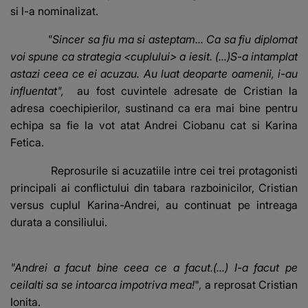
si l-a nominalizat.
"Sincer sa fiu ma si asteptam... Ca sa fiu diplomat
voi spune ca strategia <cuplului> a iesit. (...)S-a intamplat
astazi ceea ce ei acuzau. Au luat deoparte oamenii, i-au
influentat",
au fost cuvintele adresate de Cristian la
adresa coechipierilor, sustinand ca era mai bine pentru
echipa sa fie la vot atat Andrei Ciobanu cat si Karina
Fetica.
Reprosurile si acuzatiile intre cei trei protagonisti
principali ai conflictului din tabara razboinicilor, Cristian
versus cuplul Karina-Andrei, au continuat pe intreaga
durata a consiliului.
"Andrei a facut bine ceea ce a facut.(...) I-a facut pe
ceilalti sa se intoarca impotriva mea!
", a reprosat Cristian
Ionita.