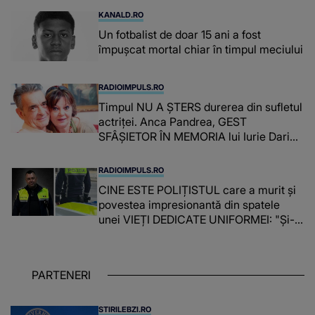
KANALD.RO
Un fotbalist de doar 15 ani a fost
împușcat mortal chiar în timpul meciului
RADIOIMPULS.RO
Timpul NU A ȘTERS durerea din sufletul
actriței. Anca Pandrea, GEST
SFÂȘIETOR ÎN MEMORIA lui Iurie Darie:
"A fost copleșitor. Pe măsură ce trece
timpul parcă..."
RADIOIMPULS.RO
CINE ESTE POLIȚISTUL care a murit și
povestea impresionantă din spatele
unei VIEȚI DEDICATE UNIFORMEI: "Și-a
îndeplinit misiunile cu responsabilitate,
iar în relația cu colegii a fost un sprijin,
un sfătuitor și un..."
PARTENERI
STIRILEBZI.RO