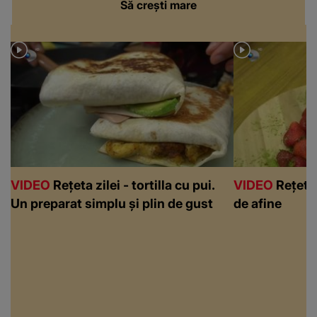
Să crești mare
VIDEO
Rețeta zilei - tortilla cu pui.
VIDEO
Rețeta 
Un preparat simplu și plin de gust
de afine