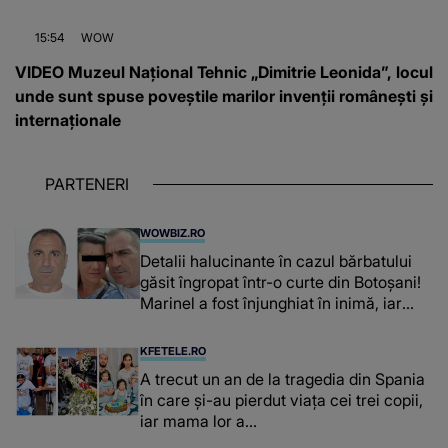
15:54
WOW
VIDEO Muzeul Național Tehnic „Dimitrie Leonida”, locul
unde sunt spuse poveștile marilor invenții românești și
internaționale
PARTENERI
WOWBIZ.RO
Detalii halucinante în cazul bărbatului
găsit îngropat într-o curte din Botoșani!
Marinel a fost înjunghiat în inimă, iar
concubina lui se numără printre
suspecți
KFETELE.RO
A trecut un an de la tragedia din Spania
în care și-au pierdut viața cei trei copii,
iar mama lor a…