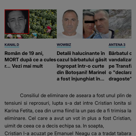
KANAL D
WOWBIZ
ANTENA 3
Român de 19 ani,
Detalii halucinante în
Bărbatul ca
MORT după ce a cules
cazul bărbatului găsit
vandalizat 
r... Vezi mai mult
îngropat într-o curte
pe Transfă
din Botoșani! Marinel
o "declaraţ
a fost înjunghiat în
dragoste" e
inimă, iar concubina
poliție și c
lui se numără printre
mediu
Consiliul de eliminare de aseara a fost unul plin de
suspecți
tensiuni si reprosuri, lupta s-a dat intre Cristian Ionita si
Karina Fetita, cea din urma fiind la un pas de a fi trimisa la
eliminare. Cel care a avut un vot in plus a fost Cristian,
uimit de ceea ce a decis echipa sa. In soapta,
Cristian l-a acuzat pe Emanuel Neagu ca a tradat tabara