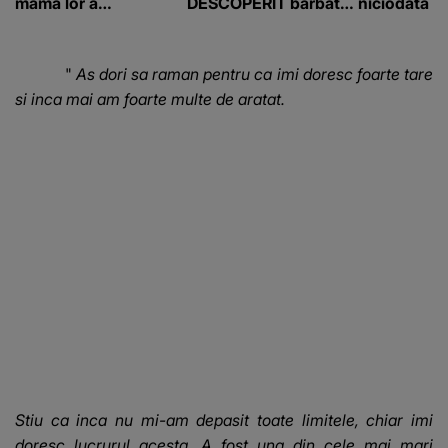
mama lor a…
DESCOPERIT bărbatul
niciodată a
de 50 de ani și ce
afacere a deschis cu
banii obținuți? SUMA
"
As dori sa raman pentru ca imi doresc foarte tare
E COLOSALĂ
si inca mai am foarte multe de aratat.
Stiu ca inca nu mi-am depasit toate limitele, chiar imi
doresc lucrurul acesta. A fost una din cele mai mari