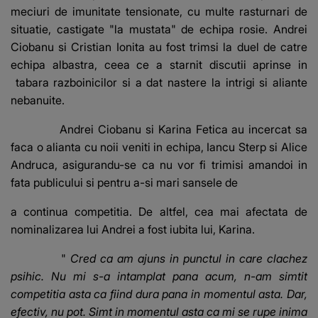
meciuri de imunitate tensionate, cu multe rasturnari de
situatie, castigate "la mustata" de echipa rosie. Andrei
Ciobanu si Cristian Ionita au fost trimsi la duel de catre
echipa albastra, ceea ce a starnit discutii aprinse in
tabara razboinicilor si a dat nastere la intrigi si aliante
nebanuite.
Andrei Ciobanu si Karina Fetica au incercat sa
faca o alianta cu noii veniti in echipa, Iancu Sterp si Alice
Andruca, asigurandu-se ca nu vor fi trimisi amandoi in
fata publicului si pentru a-si mari sansele de
a continua competitia. De altfel, cea mai afectata de
nominalizarea lui Andrei a fost iubita lui, Karina.
"
Cred ca am ajuns in punctul in care clachez
psihic. Nu mi s-a intamplat pana acum, n-am simtit
competitia asta ca fiind dura pana in momentul asta. Dar,
efectiv, nu pot. Simt in momentul asta ca mi se rupe inima