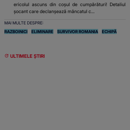
ericolul ascuns din coșul de cumpărături! Detaliul
șocant care declanșează mâncatul c...
MAI MULTE DESPRE:
RAZBOINICI
ELIMINARE
SURVIVOR ROMANIA
ECHIPĂ
ULTIMELE ȘTIRI