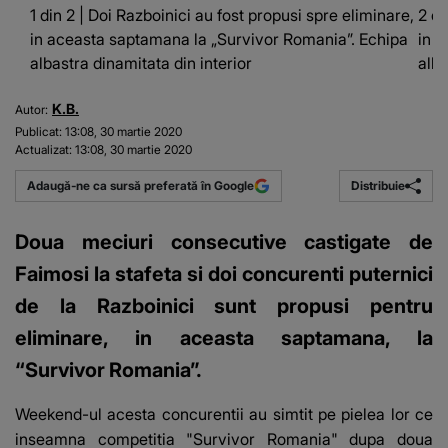
1 din 2 | Doi Razboinici au fost propusi spre eliminare,
2 di
in aceasta saptamana la „Survivor Romania”. Echipa
in 
albastra dinamitata din interior
alba
K.B.
Autor:
Publicat:
13:08, 30 martie 2020
Actualizat:
13:08, 30 martie 2020
Distribuie
Adaugă-ne ca sursă preferată în Google
Doua meciuri consecutive castigate de
Faimosi la stafeta si doi concurenti puternici
de la Razboinici sunt propusi pentru
eliminare, in aceasta saptamana, la
“Survivor Romania”.
Weekend-ul acesta concurentii au simtit pe pielea lor ce
inseamna competitia "Survivor Romania" dupa doua