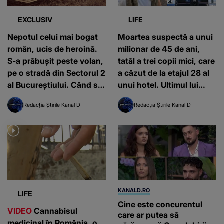
EXCLUSIV
LIFE
Nepotul celui mai bogat
Moartea suspectă a unui
român, ucis de heroină.
milionar de 45 de ani,
S-a prăbușit peste volan,
tatăl a trei copii mici, care
pe o stradă din Sectorul 2
a căzut de la etajul 28 al
al Bucureștiului. Când s-a
unui hotel. Ultimul lui
întâmplat
mesaj contrazice
Redacția Știrile Kanal D
Redacția Știrile Kanal D
versiunea poliției
KANALD.RO
LIFE
Cine este concurentul
VIDEO
Cannabisul
care ar putea să
medicinal în România, o