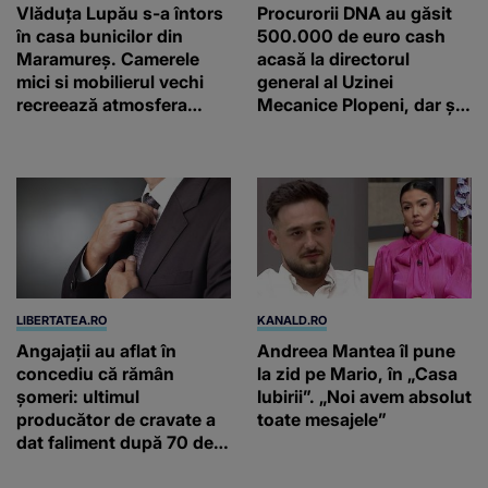
Vlăduța Lupău s-a întors
Procurorii DNA au găsit
în casa bunicilor din
500.000 de euro cash
Maramureș. Camerele
acasă la directorul
mici si mobilierul vechi
general al Uzinei
recreează atmosfera
Mecanice Plopeni, dar și
autentică a unei
două ceasuri Patek
gospodării de odinioară
Philippe și Rolex
LIBERTATEA.RO
KANALD.RO
Angajații au aflat în
Andreea Mantea îl pune
concediu că rămân
la zid pe Mario, în „Casa
șomeri: ultimul
Iubirii”. „Noi avem absolut
producător de cravate a
toate mesajele”
dat faliment după 70 de
ani, în Elveția