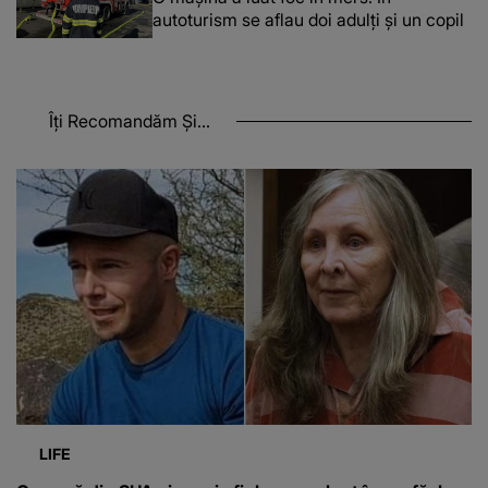
autoturism se aflau doi adulți și un copil
Îți Recomandăm Și...
LIFE