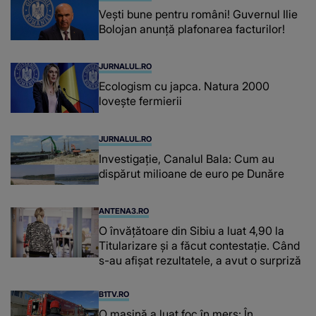
Vești bune pentru români! Guvernul Ilie
Bolojan anunță plafonarea facturilor!
JURNALUL.RO
Ecologism cu japca. Natura 2000
lovește fermierii
JURNALUL.RO
Investigație, Canalul Bala: Cum au
dispărut milioane de euro pe Dunăre
ANTENA3.RO
O învățătoare din Sibiu a luat 4,90 la
Titularizare și a făcut contestație. Când
s-au afișat rezultatele, a avut o surpriză
B1TV.RO
O maşină a luat foc în mers: În