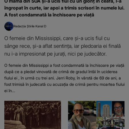
O mamă din SUA și-a ucis fiul cu un glonț în ceafă, l-a
îngropat în curte, iar apoi a trimis scrisori în numele lui.
A fost condamnată la închisoare pe viață
Redacția Știrile Kanal D
O femeie din Mississippi, care și-a ucis fiul cu
sânge rece, și-a aflat sentința, iar pledoaria ei finală
nu i-a impresionat pe jurați, nici pe judecător.
O femeie din Mississippi a fost condamnată la închisoare pe viață
după ce a pledat vinovată de crimă de gradul întâi în uciderea
fiului ei , în urmă cu trei ani. Jerri Roby, în vârstă de 69 de ani, a
fost trimisă în judecată cu acuzația de crimă pentru moartea fiului
ei în...