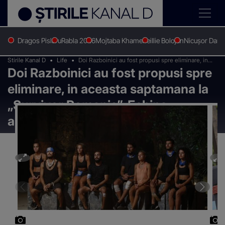
Dragos Pislaru
Rabla 2026
Mojtaba Khamenei
Ilie Bolojan
Nicușor Dan
Stirile Kanal D
Life
Doi Razboinici au fost propusi spre eliminare, in
Doi Razboinici au fost propusi spre
aceasta saptamana la „Survivor Romania”. Echipa
albastra dinamitata din interior
eliminare, in aceasta saptamana la
„Survivor Romania”. Echipa
albastra dinamitata din interior