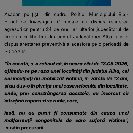
Așadar, poliţiştii din cadrul Poliţiei Municipiului Blaj-
Biroul de Investigaţii Criminale au dispus reţinerea
agresorilor pentru 24 de ore, iar ulterior judecătorul de
drepturi şi libertăţi din cadrul Judecătoriei Alba Iulia a
dispus arestarea preventivă a acestora pe o perioadă de
30 de zile.
"În esenţă, s-a reţinut că, în seara zilei de 13.05.2026,
aflându-se pe raza unei localităţi din judeţul Alba, cei
doi inculpaţi au imobilizat victima, în vârstă de 13 ani,
şi au dus-o în pivniţa unei case nelocuite din localitate,
unde, prin constrângerea acesteia, au încercat să
întreţină raporturi sexuale, care,
însă, nu au putut fi consumate din cauza unei
malformaţii congenitale de care suferă victima",
susţin procurorii.