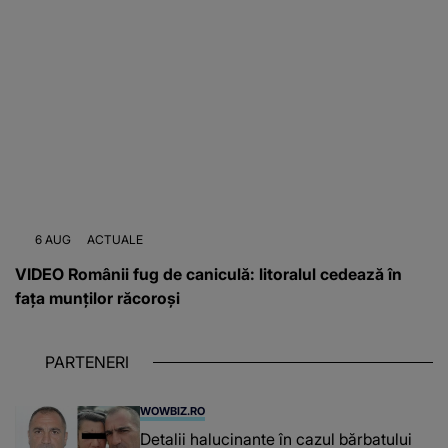
6 AUG
ACTUALE
VIDEO Românii fug de caniculă: litoralul cedează în
fața munților răcoroși
PARTENERI
WOWBIZ.RO
Detalii halucinante în cazul bărbatului