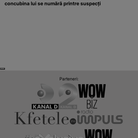
concubina lui se numără printre suspecți
Next
Previous
Parteneri: