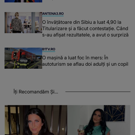
ANTENA3.RO
O învățătoare din Sibiu a luat 4,90 la
Titularizare și a făcut contestație. Când
s-au afișat rezultatele, a avut o surpriză
B1TV.RO
O maşină a luat foc în mers: În
autoturism se aflau doi adulți și un copil
Îți Recomandăm Și...