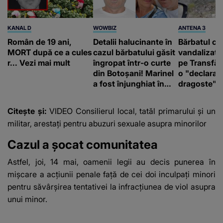
KANAL D
WOWBIZ
ANTENA 3
Român de 19 ani,
Detalii halucinante în
Bărbatul ca
MORT după ce a cules
cazul bărbatului găsit
vandalizat 
r... Vezi mai mult
îngropat într-o curte
pe Transfă
din Botoșani! Marinel
o "declaraţ
a fost înjunghiat în
dragoste" e
inimă, iar concubina
poliție și c
lui se numără printre
mediu
Citește și:
VIDEO Consilierul local, tatăl primarului și un
suspecți
militar, arestați pentru abuzuri sexuale asupra minorilor
Cazul a șocat comunitatea
Astfel, joi, 14 mai, oamenii legii au decis punerea în
mişcare a acţiunii penale faţă de cei doi inculpaţi minori
pentru săvârşirea tentativei la infracţiunea de viol asupra
unui minor.