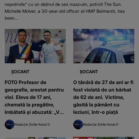
nepotrivite" cu un deținut de sex masculin, potrivit The Sun.
Michelle Molver, a 30-year-old officer at HMP Belmarsh, has
been...
ȘOCANT
ȘOCANT
FOTO Profesor de
O tânără de 27 de ani ar fi
geografie, arestat pentru
fost violată de un bărbat
viol. Eleva de 17 ani,
de 62 de ani. Victima,
chemată la pregătire,
găsită la pământ cu
îmbătată și abuzată: „Vei
leziuni, într-o piață
avea 200 de euro cadou”
Redacția Știrile Kanal D
Redacția Știrile Kanal D