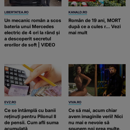
LIBERTATEA.RO
KANALD.RO
Un mecanic român a scos
Român de 19 ani, MORT
bateria unui Mercedes
după ce a cules r... Vezi
electric de 4 ori la rând și
mai mult
a descoperit secretul
erorilor de soft | VIDEO
EVZ.RO
VIVA.RO
Ce se întâmplă cu banii
Ce să mai, acum chiar
reținuți pentru Pilonul II
avem imaginile verii! Nici
de pensii. Cum afli suma
nu mai e nevoie să
acumulată
spunem noi prea multe,