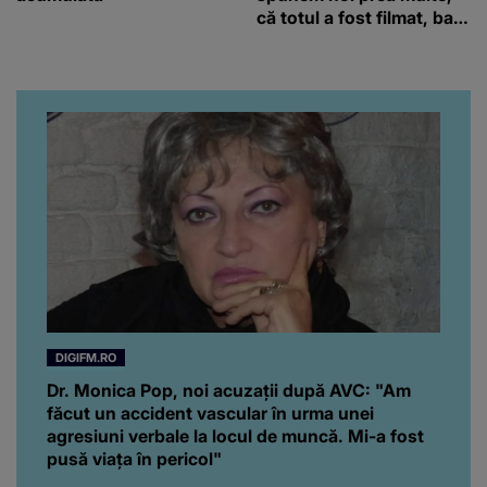
că totul a fost filmat, ba
chiar artistul și-a întrebat
iubita dacă e adevărat! Și
da, frumoasa iubită a lui
Florin Ristei e...
DIGIFM.RO
Dr. Monica Pop, noi acuzații după AVC: "Am
făcut un accident vascular în urma unei
agresiuni verbale la locul de muncă. Mi-a fost
pusă viața în pericol"