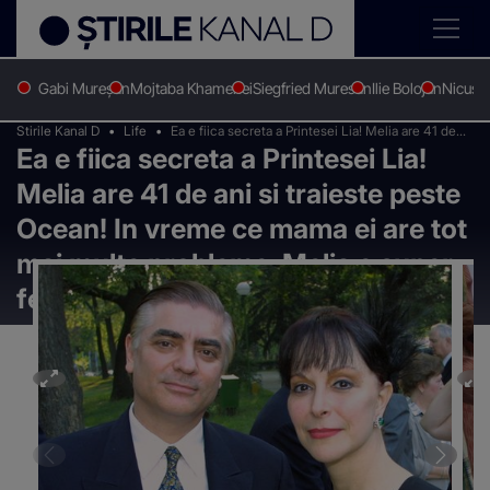
Gabi Mureșan
Mojtaba Khamenei
Siegfried Muresan
Ilie Bolojan
Nicușo
Stirile Kanal D
Life
Ea e fiica secreta a Printesei Lia! Melia are 41 de
Ea e fiica secreta a Printesei Lia!
ani si traieste peste Ocean! In vreme ce mama ei
are tot mai multe probleme, Melia e super fericita
Melia are 41 de ani si traieste peste
cu sotul ei indian
Ocean! In vreme ce mama ei are tot
mai multe probleme, Melia e super
fericita cu sotul ei indian