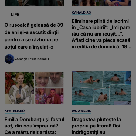
KANALD.RO
LIFE
Eliminare plină de lacrimi
O rusoaică geloasă de 39
în „Casa iubirii”: „Îmi pare
de ani și-a ascuțit dinții
rău că nu am reușit...”.
pentru a se răzbuna pe
Aflați cine va pleca acasă
în ediția de duminică, 19
soțul care a înșelat-o
iulie, de la orele 16:00 și
19:00, doar la Kanal D
Redacția Știrile Kanal D
KFETELE.RO
WOWBIZ.RO
Emilia Dorobanțu și fostul
Dragostea plutește la
soț, din nou împreună?!
propriu pe litoral! Doi
Ce a mărturisit artista:
îndrăgostiți au