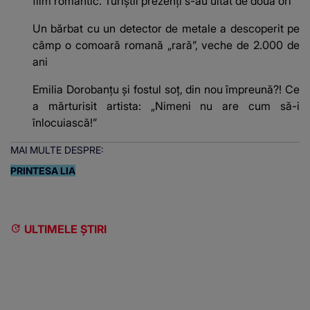
film romantic. Turiștii prezenți s-au uitat de două ori
Un bărbat cu un detector de metale a descoperit pe
câmp o comoară romană „rară”, veche de 2.000 de
ani
Emilia Dorobanțu și fostul soț, din nou împreună?! Ce
a mărturisit artista: „Nimeni nu are cum să-i
înlocuiască!”
MAI MULTE DESPRE:
PRINTESA LIA
ULTIMELE ȘTIRI