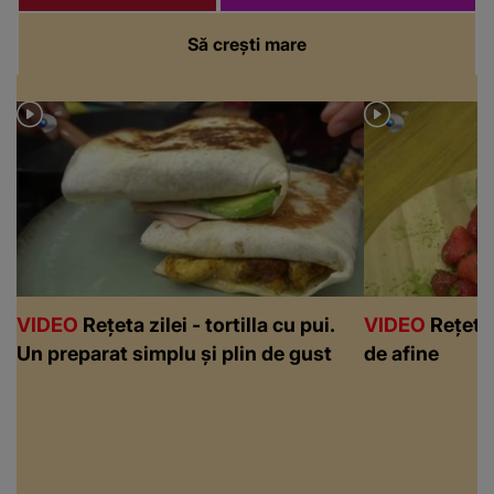
Să crești mare
VIDEO
Rețeta zilei - tortilla cu pui.
VIDEO
Rețeta 
Un preparat simplu și plin de gust
de afine