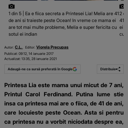
1 din 5 | Ea e fiica secreta a Printesei Lia! Melia are 41
2 di
de ani si traieste peste Ocean! In vreme ce mama ei
41 d
are tot mai multe probleme, Melia e super fericita cu
ei a
sotul ei indian
cu s
C.L.
Viorela Precupas
Autor:
Editor:
Publicat:
09:12, 14 ianuarie 2017
Actualizat:
13:35, 28 ianuarie 2021
Distribuie
Adaugă-ne ca sursă preferată în Google
Printesa Lia este mama unui micut de 7 ani,
Printul Carol Ferdinand. Putina lume stie
insa ca printesa mai are o fiica, de 41 de ani,
care locuieste peste Ocean. Asta si pentru
ca printesa nu a vorbit niciodata despre ea,