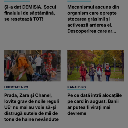
Şi-a dat DEMISIA. Şocul
Mecanismul ascuns din
finalului de săptămână,
organism care oprește
se resetează TOT!
stocarea grăsimii și
activează arderea ei.
Descoperirea care ar
putea revoluționa slăbitul
LIBERTATEA.RO
KANALD.RO
Prada, Zara și Chanel,
Pe ce dată intră alocațiile
lovite grav de noile reguli
pe card în august. Banii
UE: nu mai au voie să-și
ar putea fi virați mai
distrugă sutele de mii de
devreme
tone de haine nevândute