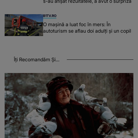
s-au afișat rezultatele, a avut o surpriză
B1TV.RO
O maşină a luat foc în mers: În
autoturism se aflau doi adulți și un copil
Îți Recomandăm Și...