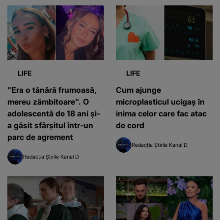
LIFE
LIFE
"Era o tânără frumoasă,
Cum ajunge
mereu zâmbitoare". O
microplasticul ucigaș în
adolescentă de 18 ani și-
inima celor care fac atac
a găsit sfârșitul într-un
de cord
parc de agrement
Redacția Știrile Kanal D
Redacția Știrile Kanal D