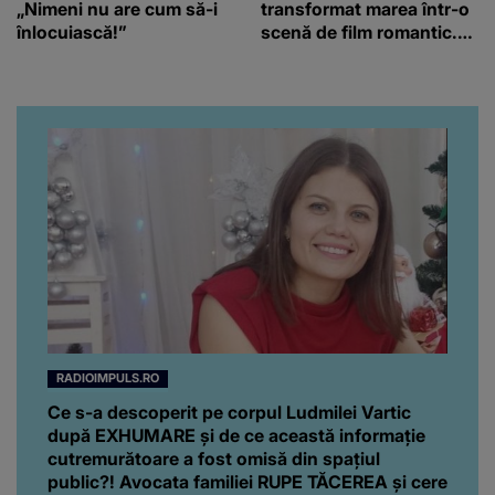
„Nimeni nu are cum să-i
transformat marea într-o
înlocuiască!”
scenă de film romantic.
Turiștii prezenți s-au uitat
de două ori
RADIOIMPULS.RO
Ce s-a descoperit pe corpul Ludmilei Vartic
după EXHUMARE și de ce această informație
cutremurătoare a fost omisă din spațiul
public?! Avocata familiei RUPE TĂCEREA și cere