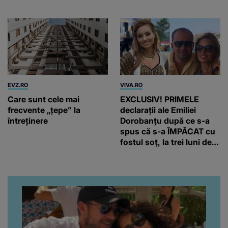
EVZ.RO
VIVA.RO
Care sunt cele mai
EXCLUSIV! PRIMELE
frecvente „țepe” la
declarații ale Emiliei
întreținere
Dorobanțu după ce s-a
spus că s-a ÎMPĂCAT cu
fostul soț, la trei luni de
când au divorțat. Ce-a
putut să spună frumoasa
artistă i-a lăsat MASCĂ
pe toți. De data aceasta,
chiar a rupt tăcerea:
”Poate că aveam să ne
spunem, să ne...”