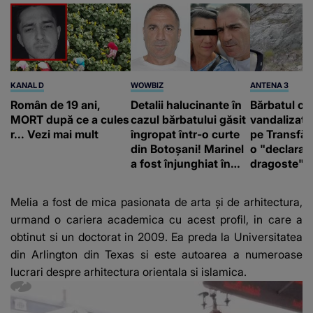
KANAL D
WOWBIZ
ANTENA 3
Român de 19 ani,
Detalii halucinante în
Bărbatul ca
MORT după ce a cules
cazul bărbatului găsit
vandalizat 
r... Vezi mai mult
îngropat într-o curte
pe Transfă
din Botoșani! Marinel
o "declaraţ
a fost înjunghiat în
dragoste" e
inimă, iar concubina
poliție și c
lui se numără printre
mediu
Melia a fost de mica pasionata de arta şi de arhitectura,
suspecți
urmand o cariera academica cu acest profil, in care a
obtinut si un doctorat in 2009. Ea preda la Universitatea
din Arlington din Texas si este autoarea a numeroase
lucrari despre arhitectura orientala si islamica.