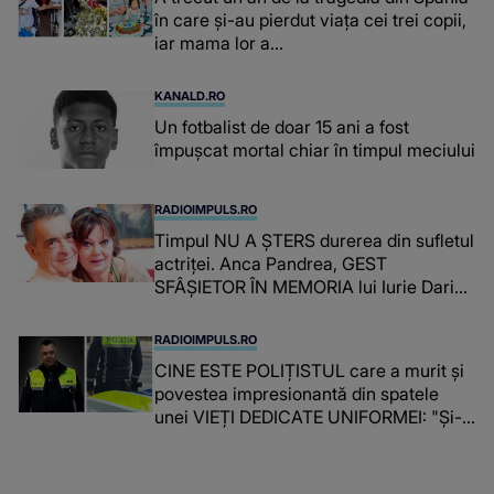
în care și-au pierdut viața cei trei copii,
iar mama lor a…
KANALD.RO
Un fotbalist de doar 15 ani a fost
împușcat mortal chiar în timpul meciului
RADIOIMPULS.RO
Timpul NU A ȘTERS durerea din sufletul
actriței. Anca Pandrea, GEST
SFÂȘIETOR ÎN MEMORIA lui Iurie Darie:
"A fost copleșitor. Pe măsură ce trece
timpul parcă..."
RADIOIMPULS.RO
CINE ESTE POLIȚISTUL care a murit și
povestea impresionantă din spatele
unei VIEȚI DEDICATE UNIFORMEI: "Și-a
îndeplinit misiunile cu responsabilitate,
iar în relația cu colegii a fost un sprijin,
un sfătuitor și un..."