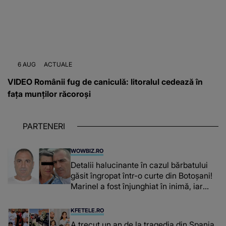
6 AUG
ACTUALE
VIDEO Românii fug de caniculă: litoralul cedează în
fața munților răcoroși
PARTENERI
WOWBIZ.RO
Detalii halucinante în cazul bărbatului
găsit îngropat într-o curte din Botoșani!
Marinel a fost înjunghiat în inimă, iar
concubina lui se numără printre
suspecți
KFETELE.RO
A trecut un an de la tragedia din Spania