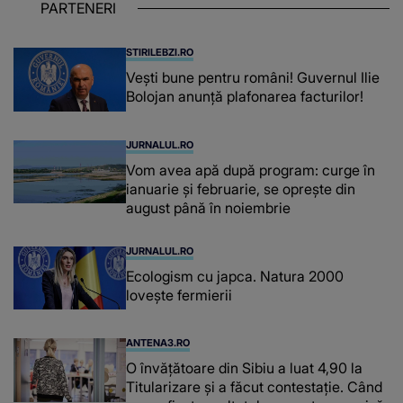
PARTENERI
STIRILEBZI.RO
Vești bune pentru români! Guvernul Ilie
Bolojan anunță plafonarea facturilor!
JURNALUL.RO
Vom avea apă după program: curge în
ianuarie și februarie, se oprește din
august până în noiembrie
JURNALUL.RO
Ecologism cu japca. Natura 2000
lovește fermierii
ANTENA3.RO
O învățătoare din Sibiu a luat 4,90 la
Titularizare și a făcut contestație. Când