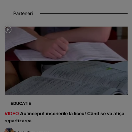
EDUCAȚIE
VIDEO
Au început înscrierile la liceu! Când se va afișa
repartizarea
Gabriela Ghizel
reporter
A început oficial procesul de înscriere la liceu pentru
absolvenții claselor a VIII-a, o etapă importantă în