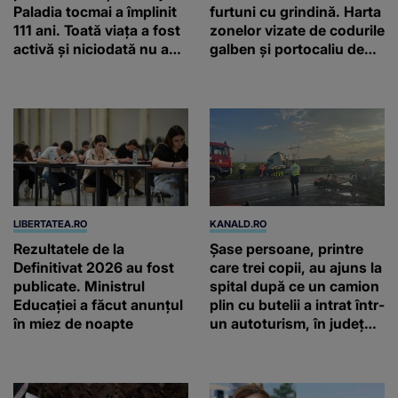
prăjituri din comerț: Dacă
va vrea Dumnezeu, ne
vedem și anul viitor!
LIBERTATEA.RO
KANALD.RO
Rezultatele de la
Șase persoane, printre
Definitivat 2026 au fost
care trei copii, au ajuns la
publicate. Ministrul
spital după ce un camion
Educației a făcut anunțul
plin cu butelii a intrat într-
în miez de noapte
un autoturism, în județul
Neamț