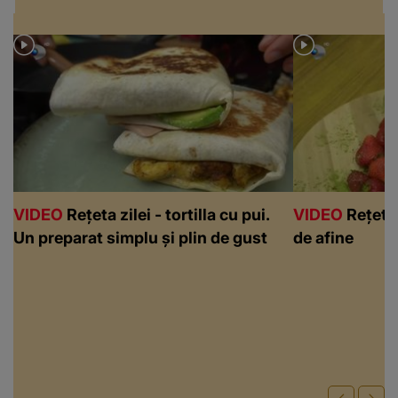
VIDEO
Rețeta zilei - tortilla cu pui.
VIDEO
Rețeta 
Un preparat simplu și plin de gust
de afine
Recomandări video