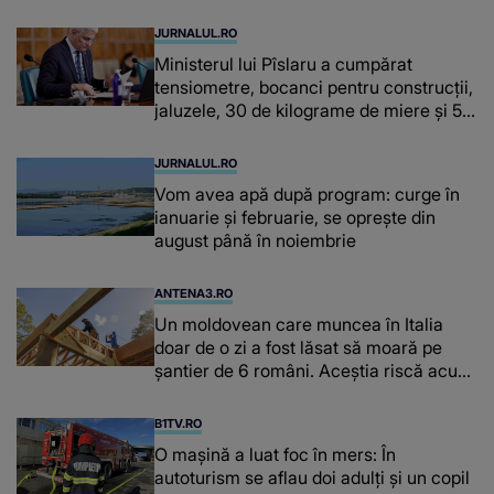
JURNALUL.RO
Ministerul lui Pîslaru a cumpărat
tensiometre, bocanci pentru construcții,
jaluzele, 30 de kilograme de miere și 50
de kilograme de cafea
JURNALUL.RO
Vom avea apă după program: curge în
ianuarie și februarie, se oprește din
august până în noiembrie
ANTENA3.RO
Un moldovean care muncea în Italia
doar de o zi a fost lăsat să moară pe
şantier de 6 români. Aceștia riscă acum
închisoarea
B1TV.RO
O maşină a luat foc în mers: În
autoturism se aflau doi adulți și un copil