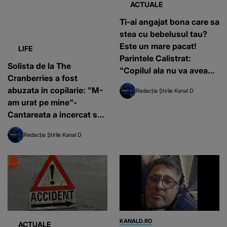
LIFE
ACTUALE
Solista de la The
Ti-ai angajat bona care sa
Cranberries a fost
stea cu bebelusul tau?
abuzata in copilarie: "M-
Este un mare pacat!
am urat pe mine"-
Parintele Calistrat:
Cantareata a incercat sa
"Copilul ala nu va avea
se sinucida
niciodata mama"
Redacția Știrile Kanal D
Redacția Știrile Kanal D
KANALD.RO
ACTUALE
S-a stins din viață omul
Si-a lovit sotia cu o piatra
de afaceri din Constanța,
in cap din cauza geloziei.
Octavian Bușu. Unde a
Martorii au ramas
fost depus sicriul