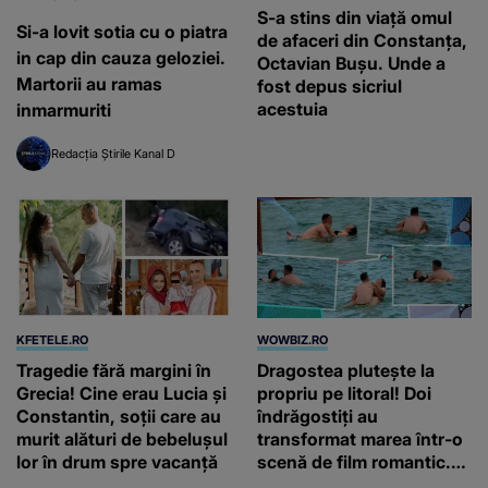
acestuia
inmarmuriti
Redacția Știrile Kanal D
KFETELE.RO
WOWBIZ.RO
Tragedie fără margini în
Dragostea plutește la
Grecia! Cine erau Lucia și
propriu pe litoral! Doi
Constantin, soții care au
îndrăgostiți au
murit alături de bebelușul
transformat marea într-o
lor în drum spre vacanță
scenă de film romantic.
Turiștii prezenți s-au uitat
de două ori