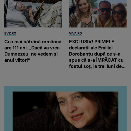
EVZ.RO
VIVA.RO
Cea mai bătrână româncă
EXCLUSIV! PRIMELE
are 111 ani. „Dacă va vrea
declarații ale Emiliei
Dumnezeu, ne vedem și
Dorobanțu după ce s-a
anul viitor!”
spus că s-a ÎMPĂCAT cu
fostul soț, la trei luni de
când au divorțat. Ce-a
putut să spună frumoasa
artistă i-a lăsat MASCĂ
pe toți. De data aceasta,
chiar a rupt tăcerea:
”Poate că aveam să ne
spunem, să ne...”