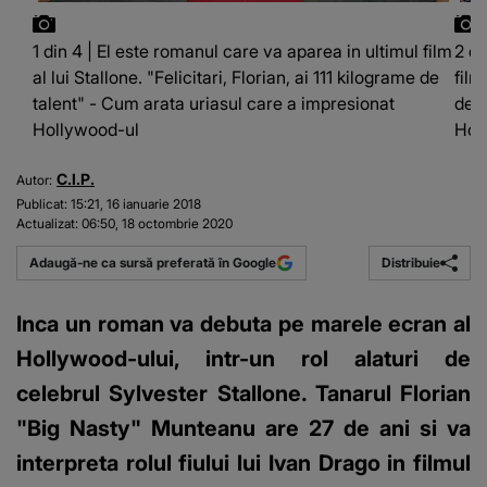
1 din 4 | El este romanul care va aparea in ultimul film
2 di
al lui Stallone. "Felicitari, Florian, ai 111 kilograme de
film
talent" - Cum arata uriasul care a impresionat
de t
Hollywood-ul
Hol
C.I.P.
Autor:
Publicat:
15:21, 16 ianuarie 2018
Actualizat:
06:50, 18 octombrie 2020
Distribuie
Adaugă-ne ca sursă preferată în Google
Inca un roman va debuta pe marele ecran al
Hollywood-ului, intr-un rol alaturi de
celebrul Sylvester Stallone. Tanarul Florian
"Big Nasty" Munteanu are 27 de ani si va
interpreta rolul fiului lui Ivan Drago in filmul