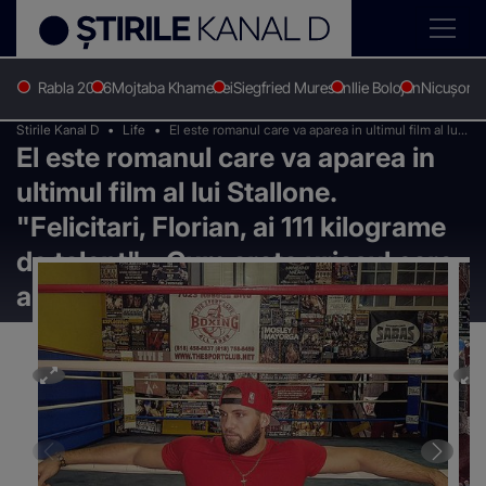
Rabla 2026
Mojtaba Khamenei
Siegfried Muresan
Ilie Bolojan
Nicușor 
Stirile Kanal D
Life
El este romanul care va aparea in ultimul film al lui
El este romanul care va aparea in
Stallone. "Felicitari, Florian, ai 111 kilograme de
talent" - Cum arata uriasul care a impresionat
ultimul film al lui Stallone.
Hollywood-ul
"Felicitari, Florian, ai 111 kilograme
de talent" - Cum arata uriasul care
a impresionat Hollywood-ul