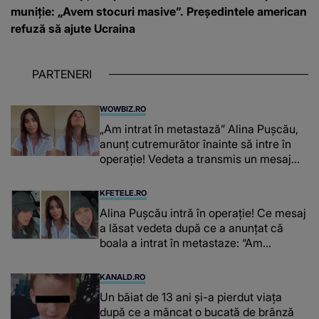
muniție: „Avem stocuri masive”. Președintele american
refuză să ajute Ucraina
PARTENERI
WOWBIZ.RO
„Am intrat în metastază” Alina Pușcău,
anunț cutremurător înainte să intre în
operație! Vedeta a transmis un mesaj
emoționant fanilor
KFETELE.RO
Alina Pușcău intră în operație! Ce mesaj
a lăsat vedeta după ce a anunțat că
boala a intrat în metastaze: “Am
cancer!”
KANALD.RO
Un băiat de 13 ani și-a pierdut viața
după ce a mâncat o bucată de brânză