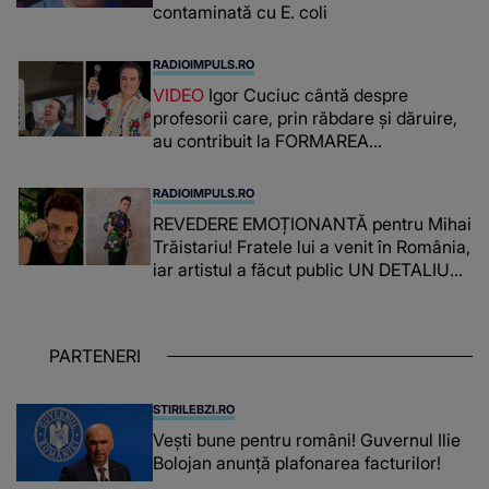
contaminată cu E. coli
RADIOIMPULS.RO
VIDEO
Igor Cuciuc cântă despre
profesorii care, prin răbdare și dăruire,
au contribuit la FORMAREA
OAMENILOR DE ASTĂZI. Ce spune
despre dascălii care lasă amprente
RADIOIMPULS.RO
puternice ÎN SUFLETELE ELEVILOR,
REVEDERE EMOȚIONANTĂ pentru Mihai
chiar și după trecerea anilor: "De
Trăistariu! Fratele lui a venit în România,
fiecare dată când..."
iar artistul a făcut public UN DETALIU
NEAȘTEPTAT: "Nu știu ce să-i zic. Voi
ce spuneți ? Să se..."
PARTENERI
STIRILEBZI.RO
Vești bune pentru români! Guvernul Ilie
Bolojan anunță plafonarea facturilor!