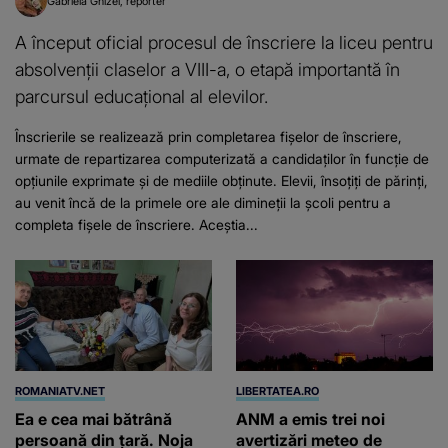
parcursul educațional al elevilor.
Înscrierile se realizează prin completarea fișelor de înscriere,
urmate de repartizarea computerizată a candidaților în funcție de
opțiunile exprimate și de mediile obținute. Elevii, însoțiți de părinți,
au venit încă de la primele ore ale dimineții la școli pentru a
completa fișele de înscriere. Aceștia...
ROMANIATV.NET
LIBERTATEA.RO
Ea e cea mai bătrână
ANM a emis trei noi
persoană din țară. Noja
avertizări meteo de
Paladia tocmai a împlinit
furtuni cu grindină. Harta
111 ani. Toată viața a fost
zonelor vizate de codurile
activă și niciodată nu a
galben și portocaliu de
consumat carne și
vreme extremă