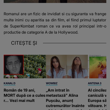
Romanul are un fizic de invidiat si cu siguranta va frange
multe inimi cu aparitia sa din film, el fiind primul luptator
de SuperKombat roman ce va avea rol principal intr-o
productie de categorie A de la Hollywood.
CITEȘTE ȘI
KANAL D
WOWBIZ
ANTENA 3
Român de 19 ani,
„Am intrat în
Al cincilea 
MORT după ce a cules
metastază” Alina
caniculă va
r... Vezi mai mult
Pușcău, anunț
Europa să
cutremurător înainte
viitoare. H