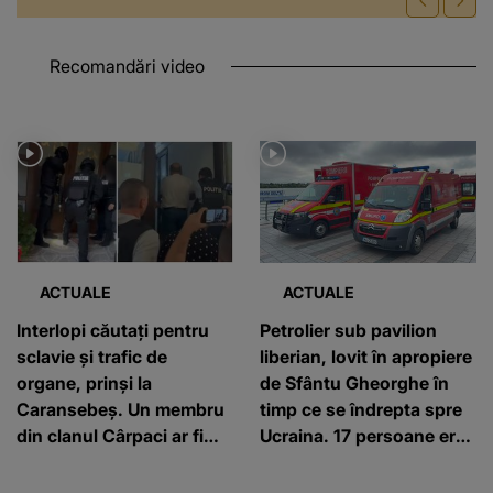
ACTUALE
ACTUALE
Interlopi căutați pentru
Petrolier sub pavilion
sclavie și trafic de
liberian, lovit în apropiere
organe, prinși la
de Sfântu Gheorghe în
Caransebeș. Un membru
timp ce se îndrepta spre
din clanul Cârpaci ar fi
Ucraina. 17 persoane erau
forțat un bărbat să îi
la bord, 3 au fost rănite
doneze un rinichi
Parteneri