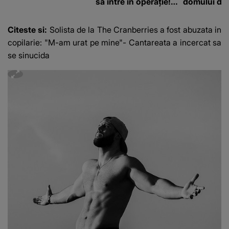
să intre în operație!
domului de 
Vedeta a transmis un
care va adu
mesaj emoționant
42 de grade
Citeste si:
Solista de la The Cranberries a fost abuzata in
fanilor
copilarie: "M-am urat pe mine"- Cantareata a incercat sa
se sinucida