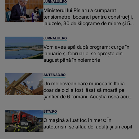
JURNALUL.RO
Ministerul lui Pîslaru a cumpărat
tensiometre, bocanci pentru construcții,
jaluzele, 30 de kilograme de miere și 50
de kilograme de cafea
JURNALUL.RO
Vom avea apă după program: curge în
ianuarie și februarie, se oprește din
august până în noiembrie
ANTENA3.RO
Un moldovean care muncea în Italia
doar de o zi a fost lăsat să moară pe
şantier de 6 români. Aceștia riscă acum
închisoarea
B1TV.RO
O maşină a luat foc în mers: În
autoturism se aflau doi adulți și un copil