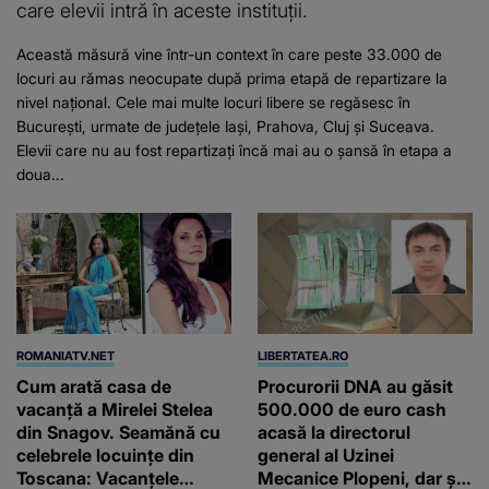
care elevii intră în aceste instituții.
Această măsură vine într-un context în care peste 33.000 de
locuri au rămas neocupate după prima etapă de repartizare la
nivel național. Cele mai multe locuri libere se regăsesc în
București, urmate de județele Iași, Prahova, Cluj și Suceava.
Elevii care nu au fost repartizați încă mai au o șansă în etapa a
doua...
ROMANIATV.NET
LIBERTATEA.RO
Cum arată casa de
Procurorii DNA au găsit
vacanță a Mirelei Stelea
500.000 de euro cash
din Snagov. Seamănă cu
acasă la directorul
celebrele locuințe din
general al Uzinei
Toscana: Vacanţele
Mecanice Plopeni, dar și