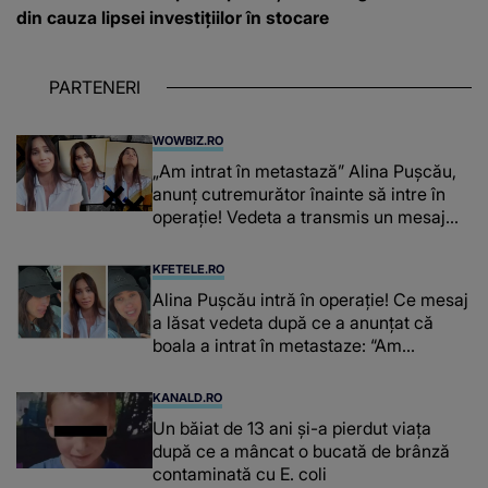
din cauza lipsei investițiilor în stocare
PARTENERI
WOWBIZ.RO
„Am intrat în metastază” Alina Pușcău,
anunț cutremurător înainte să intre în
operație! Vedeta a transmis un mesaj
emoționant fanilor
KFETELE.RO
Alina Pușcău intră în operație! Ce mesaj
a lăsat vedeta după ce a anunțat că
boala a intrat în metastaze: “Am
cancer!”
KANALD.RO
Un băiat de 13 ani și-a pierdut viața
după ce a mâncat o bucată de brânză
contaminată cu E. coli