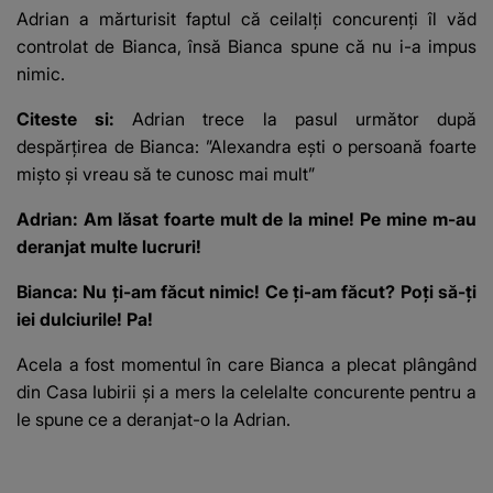
Adrian a mărturisit faptul că ceilalți concurenți îl văd
controlat de Bianca, însă Bianca spune că nu i-a impus
nimic.
Citeste si:
Adrian trece la pasul următor după
despărțirea de Bianca: ”Alexandra ești o persoană foarte
mișto și vreau să te cunosc mai mult”
Adrian: Am lăsat foarte mult de la mine! Pe mine m-au
deranjat multe lucruri!
Bianca: Nu ți-am făcut nimic! Ce ți-am făcut? Poți să-ți
iei dulciurile! Pa!
Acela a fost momentul în care Bianca a plecat plângând
din Casa Iubirii și a mers la celelalte concurente pentru a
le spune ce a deranjat-o la Adrian.