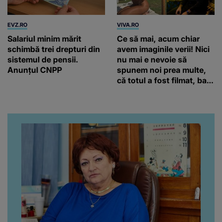
EVZ.RO
VIVA.RO
Salariul minim mărit
Ce să mai, acum chiar
schimbă trei drepturi din
avem imaginile verii! Nici
sistemul de pensii.
nu mai e nevoie să
Anunțul CNPP
spunem noi prea multe,
că totul a fost filmat, ba
chiar artistul și-a întrebat
iubita dacă e adevărat! Și
da, frumoasa iubită a lui
Florin Ristei e...