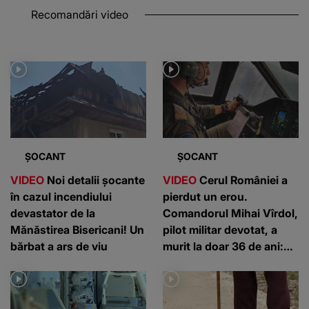
Recomandări video
ȘOCANT
ȘOCANT
VIDEO
Noi detalii șocante
VIDEO
Cerul României a
în cazul incendiului
pierdut un erou.
devastator de la
Comandorul Mihai Vîrdol,
Mănăstirea Bisericani! Un
pilot militar devotat, a
bărbat a ars de viu
murit la doar 36 de ani:
”Un om de nota 10”