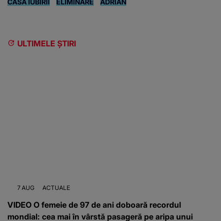
CASA IUBIRII
ELIMINARE
ADRIAN
ULTIMELE ȘTIRI
7 AUG
ACTUALE
VIDEO O femeie de 97 de ani doboară recordul
mondial: cea mai în vârstă pasageră pe aripa unui