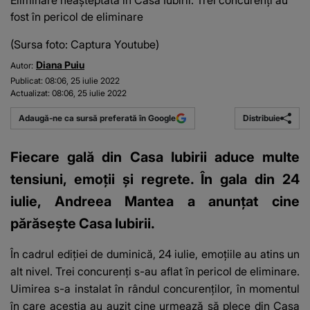
Eliminare neașteptată în Casa Iubirii. Trei concurenți au
fost în pericol de eliminare
(Sursa foto: Captura Youtube)
Diana Puiu
Autor:
Publicat:
08:06, 25 iulie 2022
Actualizat:
08:06, 25 iulie 2022
Distribuie
Adaugă-ne ca sursă preferată în Google
Fiecare gală din Casa Iubirii aduce multe
tensiuni, emoții și regrete. În gala din 24
iulie, Andreea Mantea a anunțat cine
părăsește Casa Iubirii.
În cadrul ediției de duminică, 24 iulie, emoțiile au atins un
alt nivel. Trei concurenți s-au aflat în pericol de eliminare.
Uimirea s-a instalat în rândul concurenților, în momentul
în care aceștia au auzit cine urmează să plece din Casa