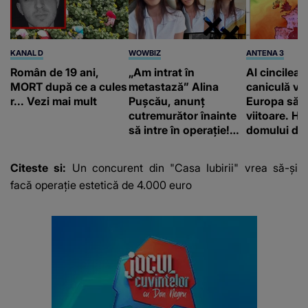
KANAL D
WOWBIZ
ANTENA 3
Român de 19 ani,
„Am intrat în
Al cincilea 
MORT după ce a cules
metastază” Alina
caniculă va
r... Vezi mai mult
Pușcău, anunț
Europa să
cutremurător înainte
viitoare. H
să intre în operație!
domului de 
Vedeta a transmis un
care va adu
mesaj emoționant
42 de grade
Citeste si:
Un concurent din "Casa Iubirii" vrea să-și
fanilor
facă operație estetică de 4.000 euro