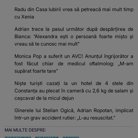
Radu din Casa Iubirii vrea să petreacă mai mult timp
cu Xenia
Adrian trece la pasul următor după despărțirea de
Bianca: ”Alexandra ești o persoană foarte mișto și
vreau să te cunosc mai mult”
Monica Pop a suferit un AVC! Anunțul îngrijorător a
fost făcut chiar de medicul oftalmolog: „M-am
supărat foarte tare”
Niște turiști cazați la un hotel de 4 stele din
Constanța au plecat în cameră cu 2,6 kg de salam și
cașcaval de la micul dejun
Ginerele lui Stelian Ogică, Adrian Ropotan, implicat
într-un grav accident rutier: „L-au resuscitat.”
MAI MULTE DESPRE: