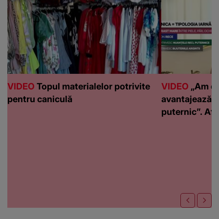
VIDEO
Topul materialelor potrivite
VIDEO
„Am de
pentru caniculă
avantajează c
puternic”. Află