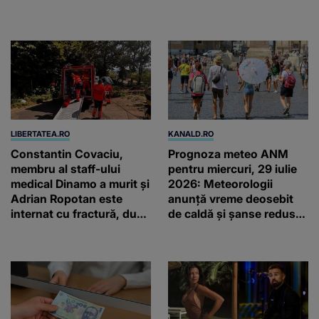
petrecute în Spania, Italia
două ceasuri Patek
şi Grecia şi-au pus
Philippe și Rolex
amprenta
LIBERTATEA.RO
KANALD.RO
Constantin Covaciu,
Prognoza meteo ANM
membru al staff-ului
pentru miercuri, 29 iulie
medical Dinamo a murit și
2026: Meteorologii
Adrian Ropotan este
anunță vreme deosebit
internat cu fractură, după
de caldă și șanse reduse
accidentul din
de precipitații
Câmpulung Muscel