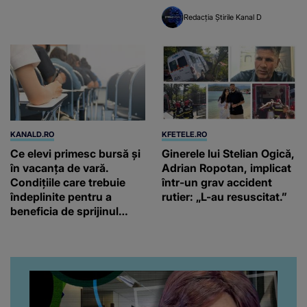
cunosc mai mult”
Redacția Știrile Kanal D
KANALD.RO
KFETELE.RO
Ce elevi primesc bursă și
Ginerele lui Stelian Ogică,
în vacanța de vară.
Adrian Ropotan, implicat
Condițiile care trebuie
într-un grav accident
îndeplinite pentru a
rutier: „L-au resuscitat.”
beneficia de sprijinul
financiar