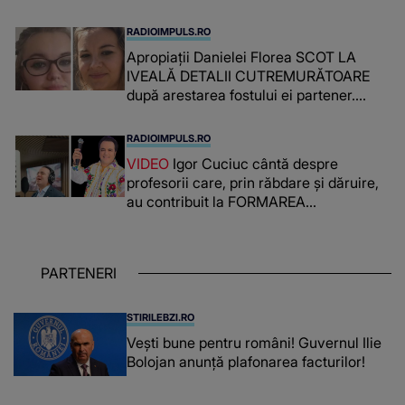
RADIOIMPULS.RO
Apropiații Danielei Florea SCOT LA
IVEALĂ DETALII CUTREMURĂTOARE
după arestarea fostului ei partener.
PRIN CE A FOST NEVOITĂ să treacă
românca ucisă în Italia și ascunsă în
RADIOIMPULS.RO
lada unui pat: " Îmi pare rău că nu am
VIDEO
Igor Cuciuc cântă despre
reușit să fac mai mult pentru ea și..."
profesorii care, prin răbdare și dăruire,
au contribuit la FORMAREA
OAMENILOR DE ASTĂZI. Ce spune
despre dascălii care lasă amprente
puternice ÎN SUFLETELE ELEVILOR,
PARTENERI
chiar și după trecerea anilor: "De
fiecare dată când..."
STIRILEBZI.RO
Vești bune pentru români! Guvernul Ilie
Bolojan anunță plafonarea facturilor!