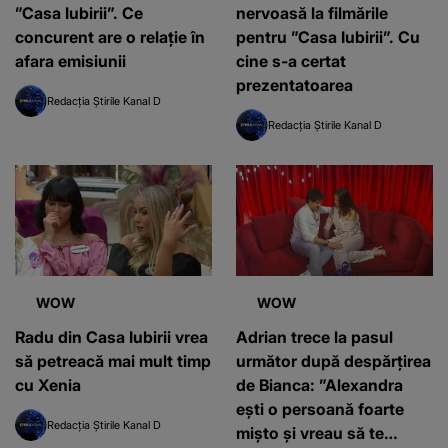
”Casa Iubirii”. Ce
nervoasă la filmările
concurent are o relație în
pentru ”Casa Iubirii”. Cu
afara emisiunii
cine s-a certat
prezentatoarea
Redacția Știrile Kanal D
Redacția Știrile Kanal D
WOW
WOW
Radu din Casa Iubirii vrea
Adrian trece la pasul
să petreacă mai mult timp
următor după despărțirea
cu Xenia
de Bianca: ”Alexandra
ești o persoană foarte
Redacția Știrile Kanal D
mișto și vreau să te