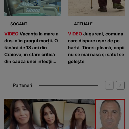
ȘOCANT
ACTUALE
VIDEO
Vacanța la mare a
VIDEO
Jugureni, comuna
dus-o în pragul morții. O
care dispare ușor de pe
tânără de 18 ani din
hartă. Tinerii pleacă, copii
Craiova, în stare critică
nu se mai nasc și satul se
din cauza unei infecții
golește
rare
Parteneri