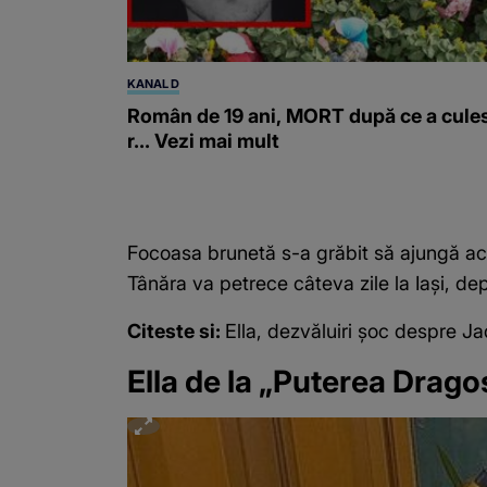
KANAL D
Român de 19 ani, MORT după ce a cule
r... Vezi mai mult
Focoasa brunetă s-a grăbit să ajungă acasă
Tânăra va petrece câteva zile la Iași, de
Citeste si:
Ella, dezvăluiri șoc despre Ja
Ella de la „Puterea Drago