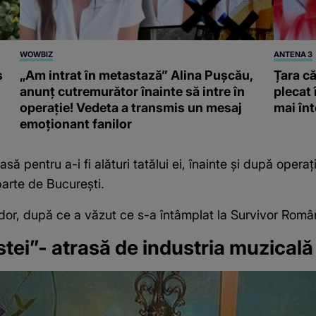
WOWBIZ
ANTENA 3
s
„Am intrat în metastază” Alina Pușcău,
Țara că
anunț cutremurător înainte să intre în
plecat 
operație! Vedeta a transmis un mesaj
mai înt
emoționant fanilor
 pentru a-i fi alături tatălui ei, înainte și după operaț
parte de București.
dor, după ce a văzut ce s-a întâmplat la Survivor Români
stei”- atrasă de industria muzicală