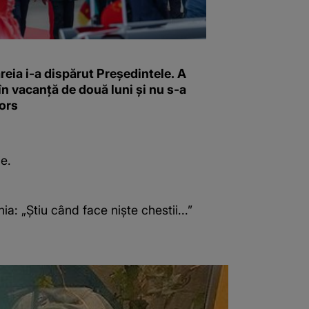
reia i-a dispărut Președintele. A
în vacanță de două luni și nu s-a
ors
ie.
a: „Știu când face niște chestii...”