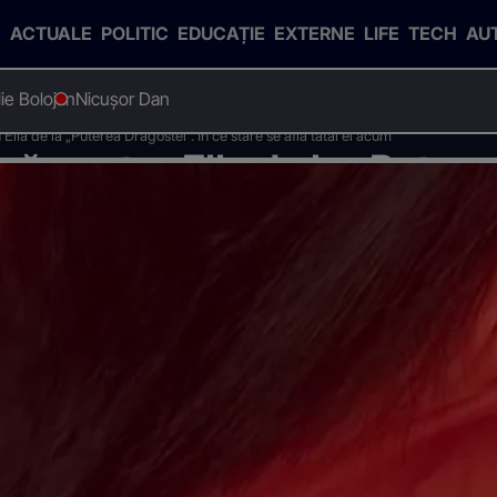
ACTUALE
POLITIC
EDUCAȚIE
EXTERNE
LIFE
TECH
AU
Ilie Bolojan
Nicușor Dan
a de la „Puterea Dragostei”. În ce stare se află tatăl ei acum
 pentru Ella de la „Putere
re se află tatăl ei acum