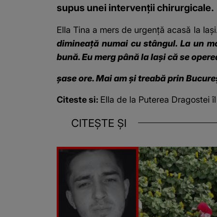
supus unei intervenții chirurgicale.
Ella Tina a mers de urgență acasă la Iași
dimineață numai cu stângul. La un mom
bună. Eu merg până la Iași că se oper
șase ore. Mai am și treabă prin Bucure
Citeste si:
Ella de la Puterea Dragostei î
CITEȘTE ȘI