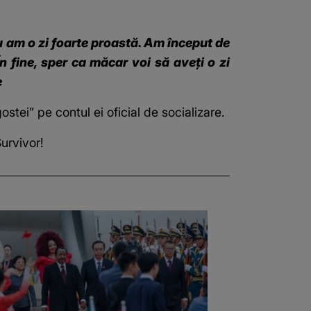
eu am o zi foarte proastă. Am început de
 fine, sper ca măcar voi să aveți o zi
e
gostei”
pe contul ei oficial de socializare.
Survivor!