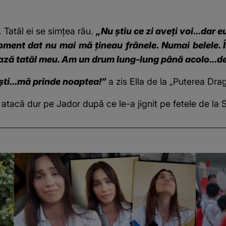
. Tatăl ei se simțea rău.
„Nu știu ce zi aveți voi...dar 
ent dat nu mai mă țineau frânele. Numai belele. În
ează tatăl meu. Am un drum lung-lung până acolo...d
ști...mă prinde noaptea!”
a zis Ella de la „Puterea Dra
l atacă dur pe Jador după ce le-a jignit pe fetele de la 