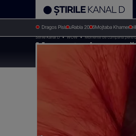
Dragos Pislaru
Rabla 2026
Mojtaba Khamenei
Stirile Kanal D
WOW
Momente de cumpănă pentru Ell
Momente de cumpănă
Dragostei”. În ce sta