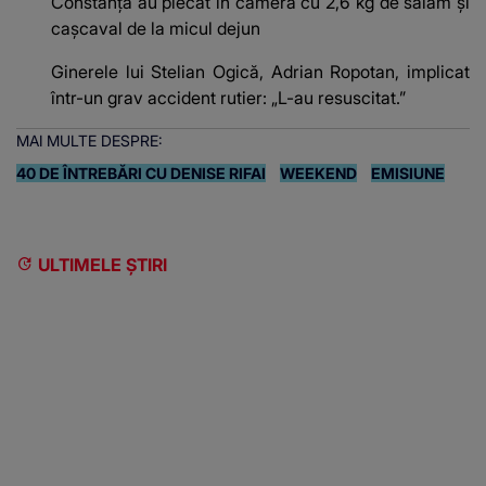
Constanța au plecat în cameră cu 2,6 kg de salam și
cașcaval de la micul dejun
Ginerele lui Stelian Ogică, Adrian Ropotan, implicat
într-un grav accident rutier: „L-au resuscitat.”
MAI MULTE DESPRE:
40 DE ÎNTREBĂRI CU DENISE RIFAI
WEEKEND
EMISIUNE
ULTIMELE ȘTIRI