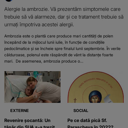
Alergie la ambrozie. Vă prezentăm simptomele care
trebuie să vă alarmeze, dar și ce tratament trebuie să
urmați împotriva acestei alergii.
Ambrozia este o plantă care produce mari cantități de polen
începând de la mijlocul lunii iulie, în funcție de condițiile
pedoclimatice și se încheie spre finalul lunii septembrie. În verile
călduroase, polenul este răspândit de vânt la distanțe foarte
mari. De asemenea, ambrozia produce o...
EXTERNE
SOCIAL
Revenire șocantă: Un
Pe ce dată pică Sf.
tânăr din SUA s-a trezit
Parascheva în 2022?