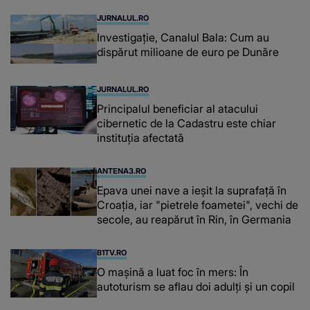
JURNALUL.RO
Investigație, Canalul Bala: Cum au
dispărut milioane de euro pe Dunăre
JURNALUL.RO
Principalul beneficiar al atacului
cibernetic de la Cadastru este chiar
instituţia afectată
ANTENA3.RO
Epava unei nave a ieșit la suprafață în
Croația, iar "pietrele foametei", vechi de
secole, au reapărut în Rin, în Germania
B1TV.RO
O maşină a luat foc în mers: În
autoturism se aflau doi adulți și un copil