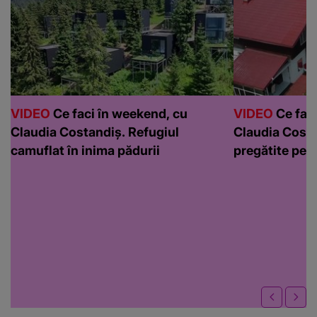
VIDEO
Ce faci în weekend, cu
VIDEO
Ce faci
Claudia Costandiș. Refugiul
Claudia Costa
camuflat în inima pădurii
pregătite pen