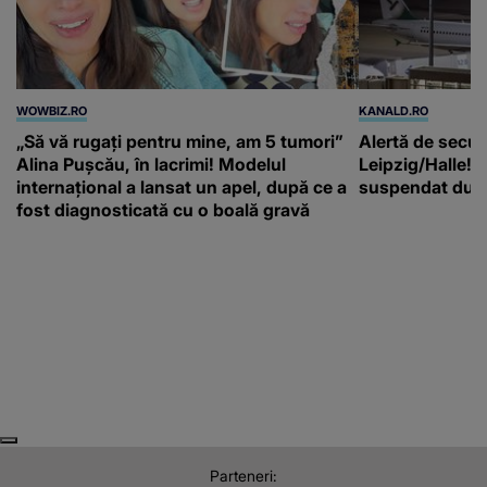
WOWBIZ.RO
KANALD.RO
„Să vă rugați pentru mine, am 5 tumori”
Alertă de secur
Alina Pușcău, în lacrimi! Modelul
Leipzig/Halle! T
internațional a lansat un apel, după ce a
suspendat după
fost diagnosticată cu o boală gravă
Next
Previous
Parteneri: