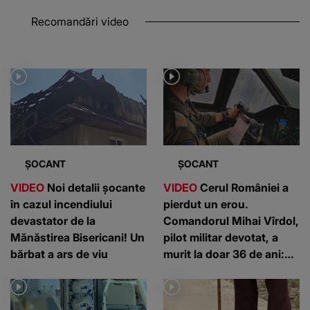
Recomandări video
ȘOCANT
ȘOCANT
VIDEO
Noi detalii șocante
VIDEO
Cerul României a
în cazul incendiului
pierdut un erou.
devastator de la
Comandorul Mihai Vîrdol,
Mănăstirea Bisericani! Un
pilot militar devotat, a
bărbat a ars de viu
murit la doar 36 de ani:
”Un om de nota 10”