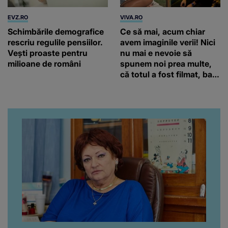
EVZ.RO
VIVA.RO
Schimbările demografice
Ce să mai, acum chiar
rescriu regulile pensiilor.
avem imaginile verii! Nici
Vești proaste pentru
nu mai e nevoie să
milioane de români
spunem noi prea multe,
că totul a fost filmat, ba
chiar artistul și-a întrebat
iubita dacă e adevărat! Și
da, frumoasa iubită a lui
Florin Ristei e...