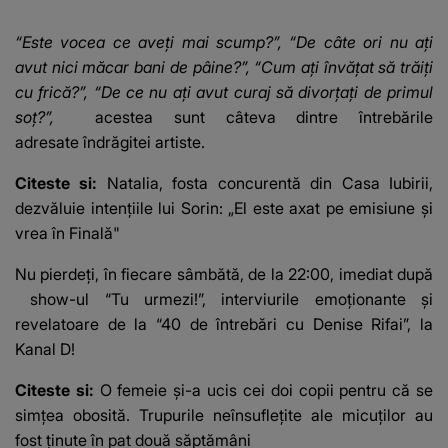
un apel, după ce a
orice specul
fost diagnosticată cu
“Este vocea ce aveți mai scump?”, “De câte ori nu ați
o boală gravă
avut nici măcar bani de pâine?”, “Cum ați învățat să trăiți
cu frică?”, “De ce nu ați avut curaj să divorțați de primul
soț?”,
acestea sunt câteva dintre întrebările
adresate îndrăgitei artiste.
Citeste si:
Natalia, fosta concurentă din Casa Iubirii,
dezvăluie intențiile lui Sorin: „El este axat pe emisiune și
vrea în Finală"
Nu pierdeți, în fiecare sâmbătă, de la 22:00, imediat după
show-ul “Tu urmezi!”, interviurile emoționante și
revelatoare de la “40 de întrebări cu Denise Rifai”, la
Kanal D!
Citeste si:
O femeie și-a ucis cei doi copii pentru că se
simțea obosită. Trupurile neînsuflețite ale micuților au
fost ținute în pat două săptămâni