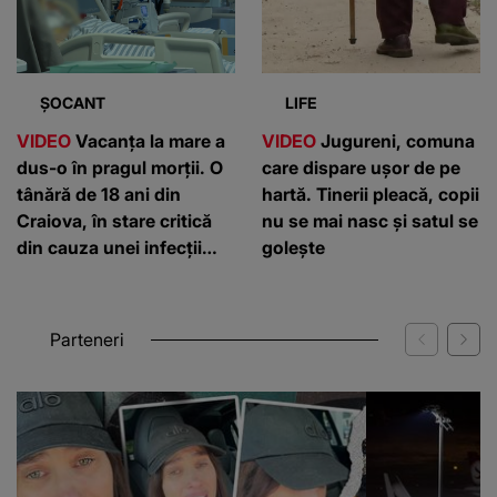
ȘOCANT
LIFE
VIDEO
Vacanța la mare a
VIDEO
Jugureni, comuna
dus-o în pragul morții. O
care dispare ușor de pe
tânără de 18 ani din
hartă. Tinerii pleacă, copii
Craiova, în stare critică
nu se mai nasc și satul se
din cauza unei infecții
golește
rare
Parteneri