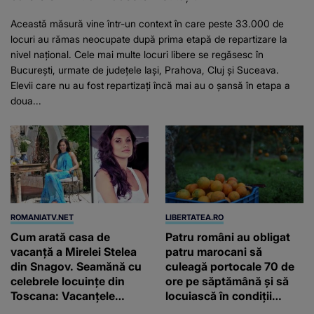
Această măsură vine într-un context în care peste 33.000 de
locuri au rămas neocupate după prima etapă de repartizare la
nivel național. Cele mai multe locuri libere se regăsesc în
București, urmate de județele Iași, Prahova, Cluj și Suceava.
Elevii care nu au fost repartizați încă mai au o șansă în etapa a
doua...
ROMANIATV.NET
LIBERTATEA.RO
Cum arată casa de
Patru români au obligat
vacanță a Mirelei Stelea
patru marocani să
din Snagov. Seamănă cu
culeagă portocale 70 de
celebrele locuințe din
ore pe săptămână și să
Toscana: Vacanţele
locuiască în condiții
petrecute în Spania, Italia
inumane, în Sicilia