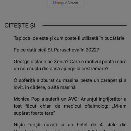
CITEȘTE ȘI
Tapioca: ce este și cum poate fi utilizată în bucătărie
Pe ce dată pică Sf. Parascheva în 2022?
George o place pe Xenia? Care e motivul pentru care
un nou cuplu din casă ajunge la destrămare?
O șoferiță a zburat cu mașina peste un parapet și a
lovit, în cădere, o altă mașină
Monica Pop a suferit un AVC! Anunțul îngrijorător a
fost făcut chiar de medicul oftalmolog: „M-am
supărat foarte tare”
Niște turiști cazați la un hotel de 4 stele din