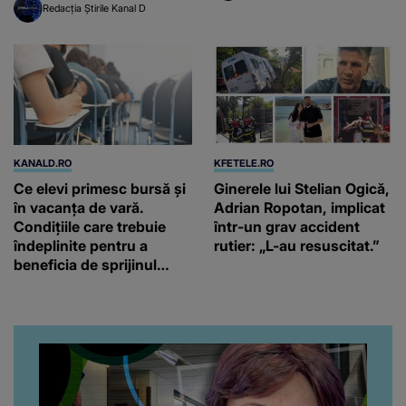
Redacția Știrile Kanal D
KANALD.RO
KFETELE.RO
Ce elevi primesc bursă și
Ginerele lui Stelian Ogică,
în vacanța de vară.
Adrian Ropotan, implicat
Condițiile care trebuie
într-un grav accident
îndeplinite pentru a
rutier: „L-au resuscitat.”
beneficia de sprijinul
financiar