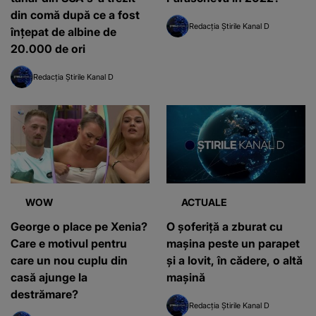
din comă după ce a fost
Redacția Știrile Kanal D
înțepat de albine de
20.000 de ori
Redacția Știrile Kanal D
WOW
ACTUALE
George o place pe Xenia?
O șoferiță a zburat cu
Care e motivul pentru
mașina peste un parapet
care un nou cuplu din
și a lovit, în cădere, o altă
casă ajunge la
mașină
destrămare?
Redacția Știrile Kanal D