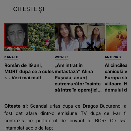
CITEȘTE ȘI
KANAL D
WOWBIZ
ANTENA 3
Român de 19 ani,
„Am intrat în
Al cincilea 
MORT după ce a cules
metastază” Alina
caniculă va
r... Vezi mai mult
Pușcău, anunț
Europa să
cutremurător înainte
viitoare. H
să intre în operație!
domului de 
Vedeta a transmis un
care va adu
mesaj emoționant
42 de grade
Citeste si:
Scandal urias dupa ce Dragos Bucurenci a
fanilor
fost dat afara dintr-o emisiune TV dupa ce l-ar fi
contrazis pe purtatorul de cuvant al BOR- Ce s-a
intamplat acolo de fapt