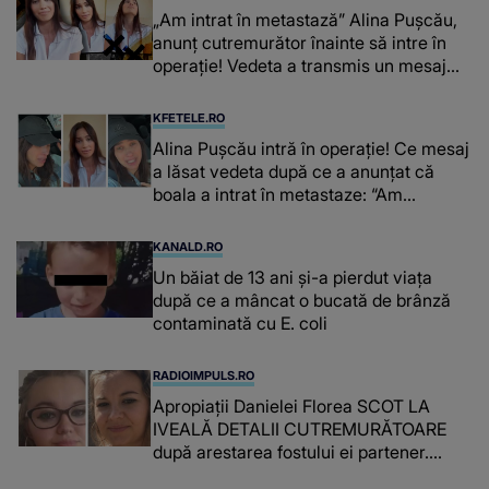
„Am intrat în metastază” Alina Pușcău,
anunț cutremurător înainte să intre în
operație! Vedeta a transmis un mesaj
emoționant fanilor
KFETELE.RO
Alina Pușcău intră în operație! Ce mesaj
a lăsat vedeta după ce a anunțat că
boala a intrat în metastaze: “Am
cancer!”
KANALD.RO
Un băiat de 13 ani și-a pierdut viața
după ce a mâncat o bucată de brânză
contaminată cu E. coli
RADIOIMPULS.RO
Apropiații Danielei Florea SCOT LA
IVEALĂ DETALII CUTREMURĂTOARE
după arestarea fostului ei partener.
PRIN CE A FOST NEVOITĂ să treacă