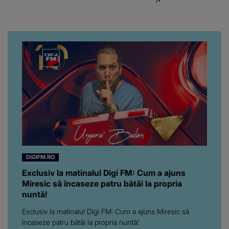
când au divorțat. Ce-a
putut să spună frumoasa
artistă i-a lăsat MASCĂ
pe toți. De data aceasta,
chiar a rupt tăcerea:
”Poate că aveam să ne
spunem, să ne...”
DIGIFM.RO
Exclusiv la matinalul Digi FM: Cum a ajuns
Miresic să încaseze patru bătăi la propria
nuntă!
Exclusiv la matinalul Digi FM: Cum a ajuns Miresic să
încaseze patru bătăi la propria nuntă!