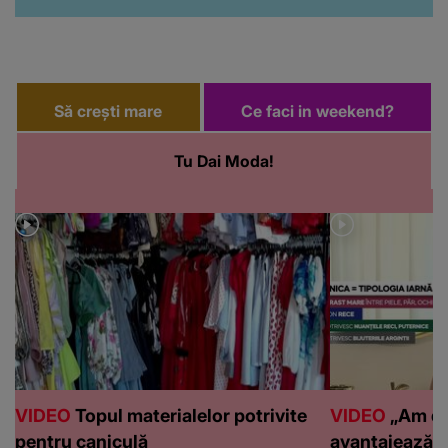
Să crești mare
Ce faci in weekend?
Tu Dai Moda!
VIDEO
Topul materialelor potrivite
VIDEO
„Am de
pentru caniculă
avantajează c