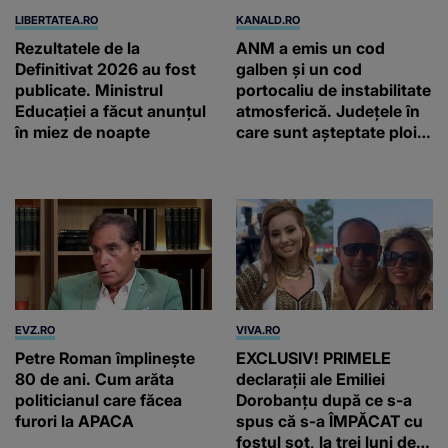
LIBERTATEA.RO
KANALD.RO
Rezultatele de la
ANM a emis un cod
Definitivat 2026 au fost
galben și un cod
publicate. Ministrul
portocaliu de instabilitate
Educației a făcut anunțul
atmosferică. Județele în
în miez de noapte
care sunt așteptate ploi
torențiale și vijelii
EVZ.RO
VIVA.RO
Petre Roman împlinește
EXCLUSIV! PRIMELE
80 de ani. Cum arăta
declarații ale Emiliei
politicianul care făcea
Dorobanțu după ce s-a
furori la APACA
spus că s-a ÎMPĂCAT cu
fostul soț, la trei luni de