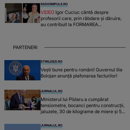
românca ucisă în Italia și ascunsă în
RADIOIMPULS.RO
lada unui pat: " Îmi pare rău că nu am
VIDEO
Igor Cuciuc cântă despre
reușit să fac mai mult pentru ea și..."
profesorii care, prin răbdare și dăruire,
au contribuit la FORMAREA
OAMENILOR DE ASTĂZI. Ce spune
despre dascălii care lasă amprente
puternice ÎN SUFLETELE ELEVILOR,
PARTENERI
chiar și după trecerea anilor: "De
fiecare dată când..."
STIRILEBZI.RO
Vești bune pentru români! Guvernul Ilie
Bolojan anunță plafonarea facturilor!
JURNALUL.RO
Ministerul lui Pîslaru a cumpărat
tensiometre, bocanci pentru construcții,
jaluzele, 30 de kilograme de miere și 50
de kilograme de cafea
JURNALUL.RO