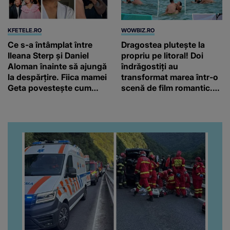
KFETELE.RO
WOWBIZ.RO
Ce s-a întâmplat între
Dragostea plutește la
Ileana Sterp și Daniel
propriu pe litoral! Doi
Aloman înainte să ajungă
îndrăgostiți au
la despărțire. Fiica mamei
transformat marea într-o
Geta povestește cum
scenă de film romantic.
încearcă să treacă peste
Turiștii prezenți s-au uitat
divorț: “Ar însemna să-l
de două ori
denigrez.”