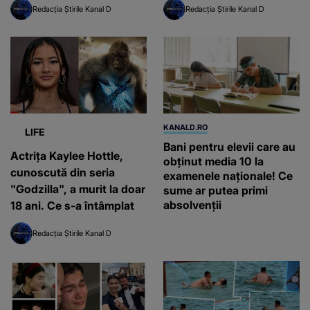
Redacția Știrile Kanal D
Redacția Știrile Kanal D
KANALD.RO
LIFE
Bani pentru elevii care au
Actrița Kaylee Hottle,
obținut media 10 la
cunoscută din seria
examenele naționale! Ce
"Godzilla", a murit la doar
sume ar putea primi
absolvenții
18 ani. Ce s-a întâmplat
Redacția Știrile Kanal D