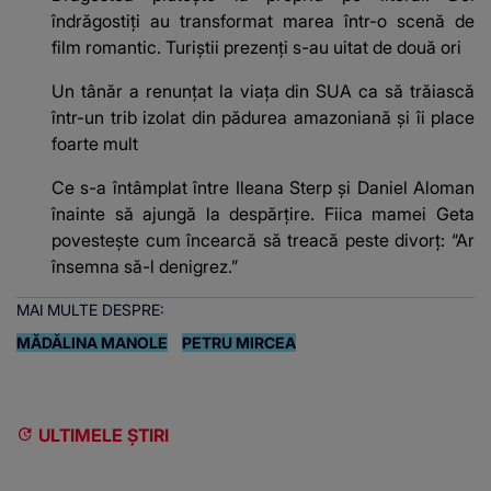
îndrăgostiți au transformat marea într-o scenă de
film romantic. Turiștii prezenți s-au uitat de două ori
Un tânăr a renunțat la viața din SUA ca să trăiască
într-un trib izolat din pădurea amazoniană și îi place
foarte mult
Ce s-a întâmplat între Ileana Sterp și Daniel Aloman
înainte să ajungă la despărțire. Fiica mamei Geta
povestește cum încearcă să treacă peste divorț: “Ar
însemna să-l denigrez.”
MAI MULTE DESPRE:
MĂDĂLINA MANOLE
PETRU MIRCEA
ULTIMELE ȘTIRI