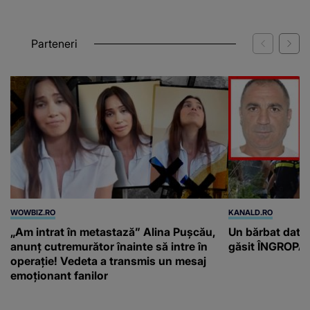
Parteneri
WOWBIZ.RO
KANALD.RO
„Am intrat în metastază” Alina Pușcău,
Un bărbat dat di
anunț cutremurător înainte să intre în
găsit ÎNGROPAT 
operație! Vedeta a transmis un mesaj
emoționant fanilor