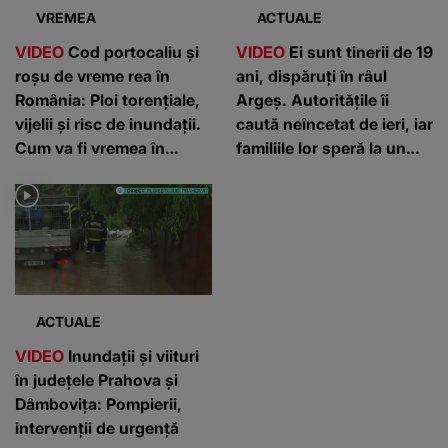
VREMEA
ACTUALE
VIDEO
Cod portocaliu și
VIDEO
Ei sunt tinerii de 19
roșu de vreme rea în
ani, dispăruți în râul
România: Ploi torențiale,
Argeș. Autoritățile îi
vijelii și risc de inundații.
caută neîncetat de ieri, iar
Cum va fi vremea în
familiile lor speră la un
următoarele zile
miracol: "S-au întâlnit și
au zis că pleacă să ia
porumb"
ACTUALE
VIDEO
Inundații și viituri
în județele Prahova și
Dâmbovița: Pompierii,
intervenții de urgență