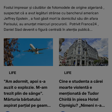
Fostul impresar și căutător de fotomodele de origine algeriană ,
suspectat că a avut legături strânse cu bancherul american
Jeffrey Epstein , a fost găsit mort la domiciliul său din afara
Parisului, au anunțat miercuri procurorii. Potrivit France24 ,
Daniel Siad devenit o figură centrală în atenția publică...
LIFE
LIFE
"Am adormit, apoi s-a
Cine e studenta a cărei
auzit o explozie. M-am
moarte violentă e
trezit plin de sânge".
menționată de Tudor
Mărturia bărbatului
Chirilă în piesa Hotel
aspirat parțial pe geamul
Cișmigiu? „Nimeni n-a
de avion, în Grecia
intervenit timp de 3 ore!”