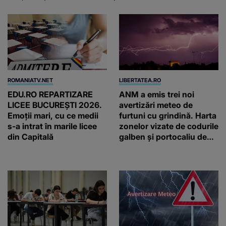
ROMANIATV.NET
LIBERTATEA.RO
EDU.RO REPARTIZARE
ANM a emis trei noi
LICEE BUCUREŞTI 2026.
avertizări meteo de
Emoţii mari, cu ce medii
furtuni cu grindină. Harta
s-a intrat în marile licee
zonelor vizate de codurile
din Capitală
galben și portocaliu de
vreme extremă