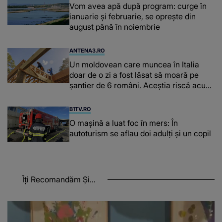
Vom avea apă după program: curge în
ianuarie și februarie, se oprește din
august până în noiembrie
ANTENA3.RO
Un moldovean care muncea în Italia
doar de o zi a fost lăsat să moară pe
şantier de 6 români. Aceștia riscă acum
închisoarea
B1TV.RO
O maşină a luat foc în mers: În
autoturism se aflau doi adulți și un copil
Îți Recomandăm Și...