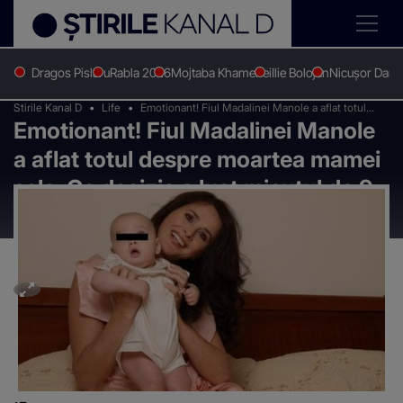
Dragos Pislaru
Rabla 2026
Mojtaba Khamenei
Ilie Bolojan
Nicușor Dan
Stirile Kanal D
Life
Emotionant! Fiul Madalinei Manole a aflat totul
Emotionant! Fiul Madalinei Manole
despre moartea mamei sale. Ce decizie a luat
micutul de 9 ani
a aflat totul despre moartea mamei
sale. Ce decizie a luat micutul de 9
ani