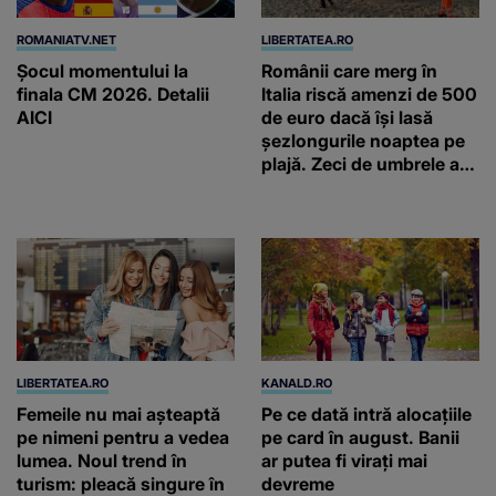
ROMANIATV.NET
LIBERTATEA.RO
Şocul momentului la
Românii care merg în
finala CM 2026. Detalii
Italia riscă amenzi de 500
AICI
de euro dacă își lasă
șezlongurile noaptea pe
plajă. Zeci de umbrele au
fost deja ridicate
LIBERTATEA.RO
KANALD.RO
Femeile nu mai așteaptă
Pe ce dată intră alocațiile
pe nimeni pentru a vedea
pe card în august. Banii
lumea. Noul trend în
ar putea fi virați mai
turism: pleacă singure în
devreme