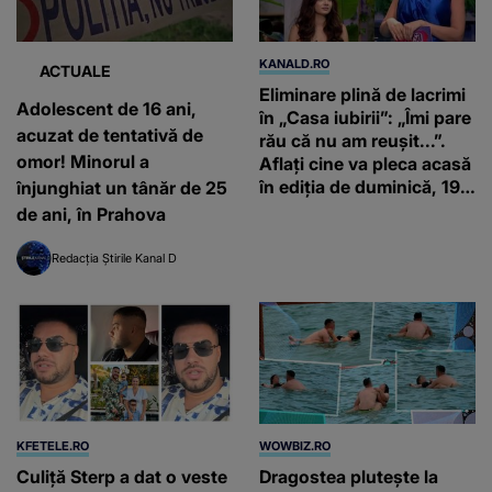
KANALD.RO
ACTUALE
Eliminare plină de lacrimi
Adolescent de 16 ani,
în „Casa iubirii”: „Îmi pare
acuzat de tentativă de
rău că nu am reușit...”.
omor! Minorul a
Aflați cine va pleca acasă
în ediția de duminică, 19
înjunghiat un tânăr de 25
iulie, de la orele 16:00 și
de ani, în Prahova
19:00, doar la Kanal D
Redacția Știrile Kanal D
KFETELE.RO
WOWBIZ.RO
Culiță Sterp a dat o veste
Dragostea plutește la