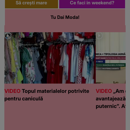
Să crești mare
Ce faci in weekend?
Tu Dai Moda!
VIDEO
Topul materialelor potrivite
VIDEO
„Am de
pentru caniculă
avantajează c
puternic”. Află