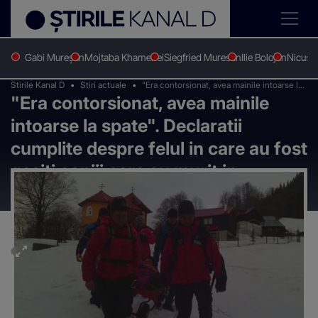
Gabi Mureșan
Mojtaba Khamenei
Siegfried Muresan
Ilie Bolojan
Nicușo
Stirile Kanal D
Stiri actuale
"Era contorsionat, avea mainile intoarse la
"Era contorsionat, avea mainile
spate". Declaratii cumplite despre felul in
care au fost gasiti copiii care au murit in
intoarse la spate". Declaratii
avalansa
cumplite despre felul in care au fost
gasiti copiii care au murit in
avalansa