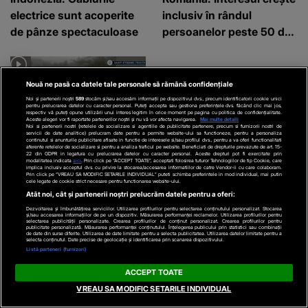
electrice sunt acoperite
inclusiv în rândul
de pânze spectaculoase
persoanelor peste 50 de
ani
Nouă ne pasă ca datele tale personale să rămână confidențiale
Noi și partenerii noștri
589
stocăm și/sau accesăm informații pe dispozitivul dvs., precum identificatorii cookie unici
pentru prelucrarea datelor cu caracter personal. Puteți accepta sau gestiona preferințele dvs. făcând clic mai jos,
respectiv vă puteți opune utilizării unui interes legitim în orice moment pe pagina cu politica de confidențialitate.
Aceste alegeri vor fi raportate partenerilor noștri și nu vă vor afecta navigarea.
Mai multe detalii
Noi si partenerii nostri (retelele de socializare si agentiile de publicitate partenere, precum si furnizorii nostri de
servicii de date analitice) prelucram date pentru a permite website-ului sa functioneze, pentru a personaliza
continutul si anunturile publicitare afisate in functie de interesele si/sau profilul dvs., pentru a va oferi functionalitati
aferente retelelor de socializare si pentru a analiza traficul pe website. Beneficiati de drepturile prevazute de art. 15-
EXTERNE
22 din GDPR in legatura cu prelucrarea datelor cu caracter personal. Aceste drepturi pot fi exercitate prin
modalitatea indicata
aici
. Prin click pe “ACCEPT TOATE”, acceptati folosirea tuturor Tehnologiilor de tip Cookie, care
implica inclusiv acceptul dvs. cu privire la stocarea/accesarea informatiilor de catre Vendor-ii cu care colaboram.
VIDEO
Vreme extremă în
Prin click pe “VREAU SA MODIFIC SETARILE INDIVIDUAL” puteti schimba preferintele in mod individual, mai putin
cele legate de cookie strict necesare pentru functionarea website-ului.
Europa. Oamenii se
Atât noi, cât și partenerii noștri prelucrăm datele pentru a oferi:
confruntă cu furtuni
Dezvoltarea și îmbunătățirea serviciilor. Utilizarea profilurilor pentru selectarea conținutului personalizat. Stocarea
și/sau accesarea informațiilor de pe un dispozitiv. Măsurarea performanței reclamelor. Utilizarea profilurilor pentru
violente, tornade și
selectarea publicității personalizate. Crearea profilurilor de conținut personalizat. Crearea profilurilor pentru
publicitate personalizată. Măsurarea performanței conținutului. Înțelegerea publicului prin statistici sau combinații
de date din surse diferite. Utilizarea de date limitate pentru a selecta publicitatea. Utilizarea datelor limitate pentru a
incendii devastatoare
selecta conținutul. Date precise de geolocație și identificarea prin scanarea dispozitivului.
Listă parteneri (furnizori)
ACCEPT TOATE
VREAU SA MODIFIC SETARILE INDIVIDUAL
Parteneri