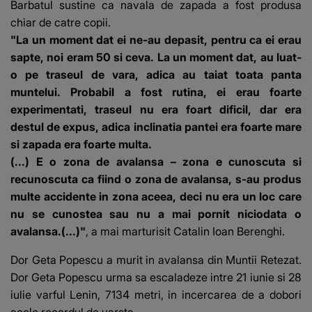
Barbatul sustine ca navala de zapada a fost produsa
chiar de catre copii.
"La un moment dat ei ne-au depasit, pentru ca ei erau
sapte, noi eram 50 si ceva. La un moment dat, au luat-
o pe traseul de vara, adica au taiat toata panta
muntelui. Probabil a fost rutina, ei erau foarte
experimentati, traseul nu era foart dificil, dar era
destul de expus, adica inclinatia pantei era foarte mare
si zapada era foarte multa.
(...) E o zona de avalansa – zona e cunoscuta si
recunoscuta ca fiind o zona de avalansa, s-au produs
multe accidente in zona aceea, deci nu era un loc care
nu se cunostea sau nu a mai pornit niciodata o
avalansa.(...)"
, a mai marturisit Catalin Ioan Berenghi.
Dor Geta Popescu a murit in avalansa din Muntii Retezat.
Dor Geta Popescu urma sa escaladeze intre 21 iunie si 28
iulie varful Lenin, 7134 metri, in incercarea de a dobori