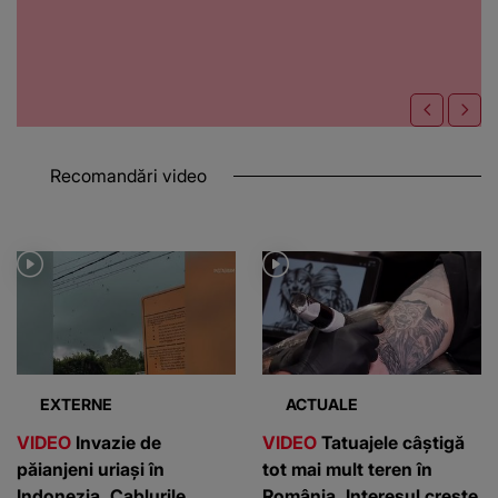
Recomandări video
EXTERNE
ACTUALE
VIDEO
Invazie de
VIDEO
Tatuajele câștigă
păianjeni uriași în
tot mai mult teren în
Indonezia. Cablurile
România. Interesul crește