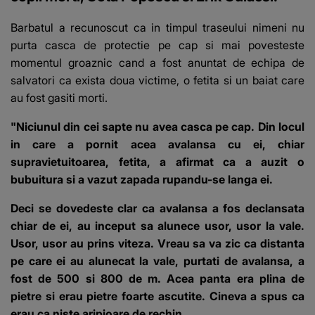
Barbatul a recunoscut ca in timpul traseului nimeni nu
purta casca de protectie pe cap si mai povesteste
momentul groaznic cand a fost anuntat de echipa de
salvatori ca exista doua victime, o fetita si un baiat care
au fost gasiti morti.
"Niciunul din cei sapte nu avea casca pe cap. Din locul
in care a pornit acea avalansa cu ei, chiar
supravietuitoarea, fetita, a afirmat ca a auzit o
bubuitura si a vazut zapada rupandu-se langa ei.
Deci se dovedeste clar ca avalansa a fos declansata
chiar de ei, au inceput sa alunece usor, usor la vale.
Usor, usor au prins viteza. Vreau sa va zic ca distanta
pe care ei au alunecat la vale, purtati de avalansa, a
fost de 500 si 800 de m. Acea panta era plina de
pietre si erau pietre foarte ascutite. Cineva a spus ca
erau ca niste aripioare de rechin.