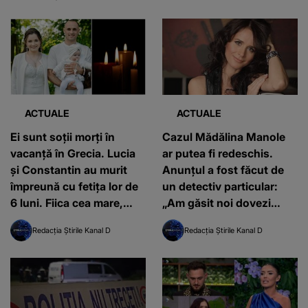
ACTUALE
ACTUALE
Ei sunt soții morți în
Cazul Mădălina Manole
vacanță în Grecia. Lucia
ar putea fi redeschis.
și Constantin au murit
Anunțul a fost făcut de
împreună cu fetița lor de
un detectiv particular:
6 luni. Fiica cea mare,
„Am găsit noi dovezi
grav rănită, a rămas
solide, imperios
Redacția Știrile Kanal D
Redacția Știrile Kanal D
singură pe lume
necesare”