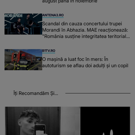
august până în noiembrie
ANTENA3.RO
Scandal din cauza concertului trupei
Morandi în Abhazia. MAE reacționează:
"România susține integritatea teritorială
a Georgiei"
B1TV.RO
O maşină a luat foc în mers: În
autoturism se aflau doi adulți și un copil
Îți Recomandăm Și...