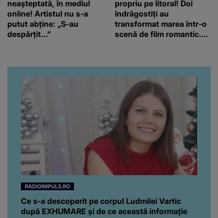
neașteptată, în mediul
propriu pe litoral! Doi
online! Artistul nu s-a
îndrăgostiți au
putut abține: „S-au
transformat marea într-o
despărțit...”
scenă de film romantic.
Turiștii prezenți s-au uitat
de două ori
RADIOIMPULS.RO
Ce s-a descoperit pe corpul Ludmilei Vartic
după EXHUMARE și de ce această informație