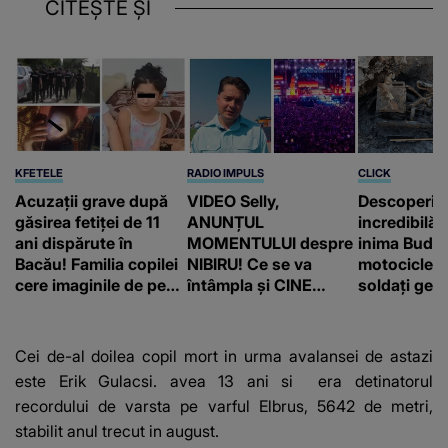
CITEȘTE ȘI
KFETELE
RADIO IMPULS
CLICK
Acuzații grave după
VIDEO Selly,
Descoperir
găsirea fetiței de 11
ANUNȚUL
incredibilă 
ani dispărute în
MOMENTULUI despre
inima Budap
Bacău! Familia copilei
NIBIRU! Ce se va
motocicletă
cere imaginile de pe
întâmpla și CINE
soldați ger
camerele de
SUNT CEI VIZAȚI de
fost găsiți 
supraveghere: „Nu s-
această situație: "Îmi
a mai dus sora mea...”
e ciudă că..."
Cei de-al doilea copil mort in urma avalansei de astazi
este Erik Gulacsi. avea 13 ani si era detinatorul
recordului de varsta pe varful Elbrus, 5642 de metri,
stabilit anul trecut in august.