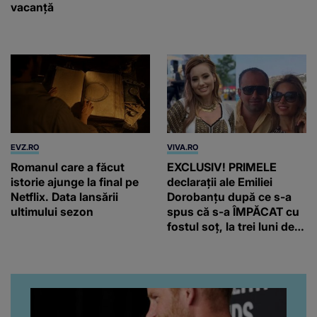
vacanță
EVZ.RO
VIVA.RO
Romanul care a făcut
EXCLUSIV! PRIMELE
istorie ajunge la final pe
declarații ale Emiliei
Netflix. Data lansării
Dorobanțu după ce s-a
ultimului sezon
spus că s-a ÎMPĂCAT cu
fostul soț, la trei luni de
când au divorțat. Ce-a
putut să spună frumoasa
artistă i-a lăsat MASCĂ
pe toți. De data aceasta,
chiar a rupt tăcerea:
”Poate că aveam să ne