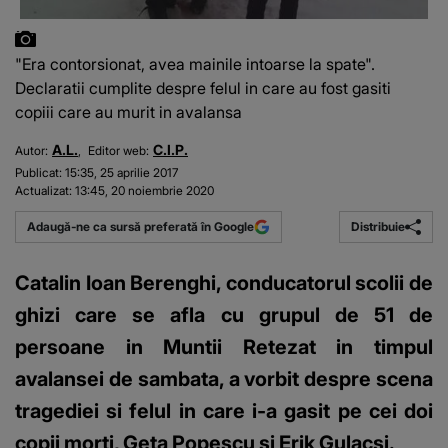
"Era contorsionat, avea mainile intoarse la spate".
Declaratii cumplite despre felul in care au fost gasiti
copiii care au murit in avalansa
A.L.
C.I.P.
Autor:
Editor web:
Publicat:
15:35, 25 aprilie 2017
Actualizat:
13:45, 20 noiembrie 2020
Distribuie
Adaugă-ne ca sursă preferată în Google
Catalin Ioan Berenghi, conducatorul scolii de
ghizi care se afla cu grupul de 51 de
persoane in Muntii Retezat in timpul
avalansei de sambata, a vorbit despre scena
tragediei si felul in care i-a gasit pe cei doi
copii morti, Geta Popescu si Erik Gulacsi.