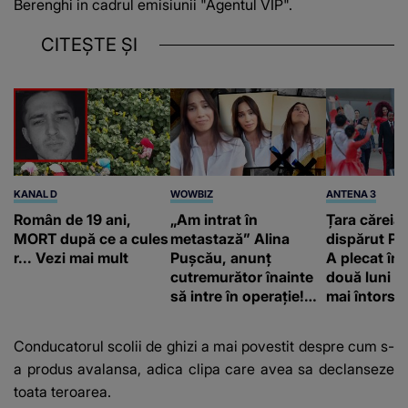
Berenghi in cadrul emisiunii "Agentul VIP".
CITEȘTE ȘI
KANAL D
WOWBIZ
ANTENA 3
Român de 19 ani,
„Am intrat în
Țara căreia 
MORT după ce a cules
metastază” Alina
dispărut Pr
r... Vezi mai mult
Pușcău, anunț
A plecat în
cutremurător înainte
două luni și
să intre în operație!
mai întors
Vedeta a transmis un
mesaj emoționant
Conducatorul scolii de ghizi a mai povestit despre cum s-
fanilor
a produs avalansa, adica clipa care avea sa declanseze
toata teroarea.