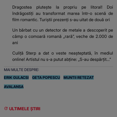
Dragostea plutește la propriu pe litoral! Doi
îndrăgostiți au transformat marea într-o scenă de
film romantic. Turiștii prezenți s-au uitat de două ori
Un bărbat cu un detector de metale a descoperit pe
câmp o comoară romană „rară”, veche de 2.000 de
ani
Culiță Sterp a dat o veste neașteptată, în mediul
online! Artistul nu s-a putut abține: „S-au despărțit...”
MAI MULTE DESPRE:
ERIK GULACSI
GETA POPESCU
MUNTII RETEZAT
AVALANSA
ULTIMELE ȘTIRI