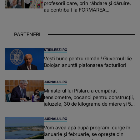
profesorii care, prin răbdare și dăruire,
au contribuit la FORMAREA
OAMENILOR DE ASTĂZI. Ce spune
despre dascălii care lasă amprente
puternice ÎN SUFLETELE ELEVILOR,
PARTENERI
chiar și după trecerea anilor: "De
fiecare dată când..."
STIRILEBZI.RO
Vești bune pentru români! Guvernul Ilie
Bolojan anunță plafonarea facturilor!
JURNALUL.RO
Ministerul lui Pîslaru a cumpărat
tensiometre, bocanci pentru construcții,
jaluzele, 30 de kilograme de miere și 50
de kilograme de cafea
JURNALUL.RO
Vom avea apă după program: curge în
ianuarie și februarie, se oprește din