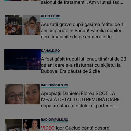
salonul de tratament: „Am vrut să fac
niște genuflexiuni și a început să mă
înțepe sânul”
KFETELE.RO
Acuzații grave după găsirea fetiței de 11
ani dispărute în Bacău! Familia copilei
cere imaginile de pe camerele de
supraveghere: „Nu s-a mai dus sora
mea...”
KANALD.RO
A fost găsit trupul lui Ionuț, tânărul de 23
de ani care s-a răsturnat cu skijetul la
Dubova. Era căutat de 2 zile
RADIOIMPULS.RO
Apropiații Danielei Florea SCOT LA
IVEALĂ DETALII CUTREMURĂTOARE
după arestarea fostului ei partener.
PRIN CE A FOST NEVOITĂ să treacă
românca ucisă în Italia și ascunsă în
RADIOIMPULS.RO
lada unui pat: " Îmi pare rău că nu am
VIDEO
Igor Cuciuc cântă despre
reușit să fac mai mult pentru ea și..."