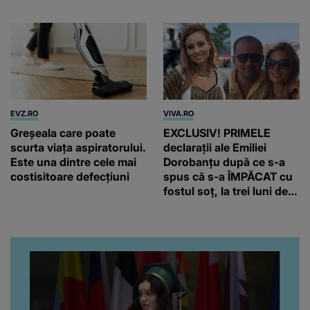
500 de ani
EVZ.RO
VIVA.RO
Greșeala care poate
EXCLUSIV! PRIMELE
scurta viața aspiratorului.
declarații ale Emiliei
Este una dintre cele mai
Dorobanțu după ce s-a
costisitoare defecțiuni
spus că s-a ÎMPĂCAT cu
fostul soț, la trei luni de
când au divorțat. Ce-a
putut să spună frumoasa
artistă i-a lăsat MASCĂ
pe toți. De data aceasta,
chiar a rupt tăcerea:
”Poate că aveam să ne
spunem, să ne...”