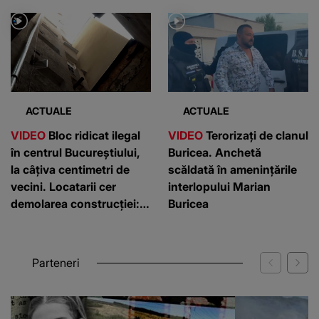
semnificativă”
ACTUALE
ACTUALE
VIDEO
Bloc ridicat ilegal
VIDEO
Terorizați de clanul
în centrul Bucureștiului,
Buricea. Anchetă
la câțiva centimetri de
scăldată în amenințările
vecini. Locatarii cer
interlopului Marian
demolarea construcției:
Buricea
”Este de penal”
Parteneri