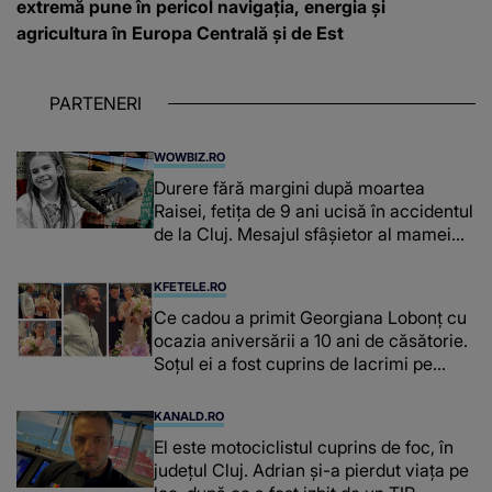
extremă pune în pericol navigația, energia și
agricultura în Europa Centrală și de Est
PARTENERI
WOWBIZ.RO
Durere fără margini după moartea
Raisei, fetița de 9 ani ucisă în accidentul
de la Cluj. Mesajul sfâșietor al mamei
sale: „Te iubim…”
KFETELE.RO
Ce cadou a primit Georgiana Lobonț cu
ocazia aniversării a 10 ani de căsătorie.
Soțul ei a fost cuprins de lacrimi pe
scenă: “O familie binecuvântată!”
KANALD.RO
El este motociclistul cuprins de foc, în
județul Cluj. Adrian și-a pierdut viața pe