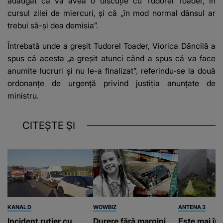
adăugat că va avea o discuţie cu Tudorel Toader, în
cursul zilei de miercuri, şi că „în mod normal dânsul ar
trebui să-şi dea demisia”.
Întrebată unde a greşit Tudorel Toader, Viorica Dăncilă a
spus că acesta „a greşit atunci când a spus că va face
anumite lucruri şi nu le-a finalizat”, referindu-se la două
ordonanțe de urgență privind justiția anunțate de
ministru.
CITEȘTE ȘI
KANAL D
WOWBIZ
ANTENA 3
Incident rutier cu
Durere fără margini
Este mai în