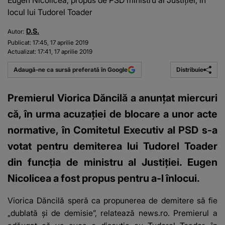
Eugen Nicolicea, propus de PSD ministru al Justiției, în
locul lui Tudorel Toader
D.S.
Autor:
Publicat:
17:45, 17 aprilie 2019
Actualizat:
17:41, 17 aprilie 2019
Distribuie
Adaugă-ne ca sursă preferată în Google
Premierul Viorica Dăncilă a anunţat miercuri
că, în urma acuzaţiei de blocare a unor acte
normative, în Comitetul Executiv al PSD s-a
votat pentru demiterea lui Tudorel Toader
din funcția de ministru al Justiției. Eugen
Nicolicea a fost propus pentru a-l înlocui.
Viorica Dăncilă speră ca propunerea de demitere să fie
„dublată și de demisie”, relatează news.ro. Premierul a