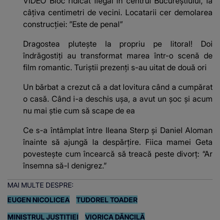
VIDEO Bloc ridicat ilegal în centrul Bucureștiului, la
câțiva centimetri de vecini. Locatarii cer demolarea
construcției: ”Este de penal”
Dragostea plutește la propriu pe litoral! Doi
îndrăgostiți au transformat marea într-o scenă de
film romantic. Turiștii prezenți s-au uitat de două ori
Un bărbat a crezut că a dat lovitura când a cumpărat
o casă. Când i-a deschis ușa, a avut un șoc și acum
nu mai știe cum să scape de ea
Ce s-a întâmplat între Ileana Sterp și Daniel Aloman
înainte să ajungă la despărțire. Fiica mamei Geta
povestește cum încearcă să treacă peste divorț: “Ar
însemna să-l denigrez.”
MAI MULTE DESPRE:
EUGEN NICOLICEA
TUDOREL TOADER
MINISTRUL JUSTIȚIEI
VIORICA DĂNCILĂ