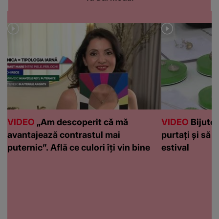
VIDEO
„Am descoperit că mă
VIDEO
Bijuteri
avantajează contrastul mai
purtați și să l
puternic”. Află ce culori îți vin bine
estival