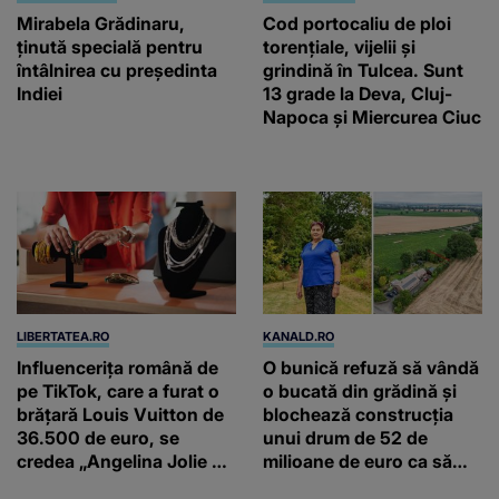
Mirabela Grădinaru,
Cod portocaliu de ploi
ţinută specială pentru
torențiale, vijelii și
întâlnirea cu preşedinta
grindină în Tulcea. Sunt
Indiei
13 grade la Deva, Cluj-
Napoca și Miercurea Ciuc
LIBERTATEA.RO
KANALD.RO
Influencerița română de
O bunică refuză să vândă
pe TikTok, care a furat o
o bucată din grădină și
brățară Louis Vuitton de
blochează construcția
36.500 de euro, se
unui drum de 52 de
credea „Angelina Jolie de
milioane de euro ca să
România”
salveze un stejar vechi de