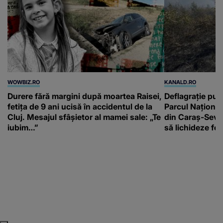
WOWBIZ.RO
KANALD.RO
Durere fără margini după moartea Raisei,
Deflagrație put
fetița de 9 ani ucisă în accidentul de la
Parcul Național 
Cluj. Mesajul sfâșietor al mamei sale: „Te
din Caraș-Sever
iubim…”
să lichideze fo