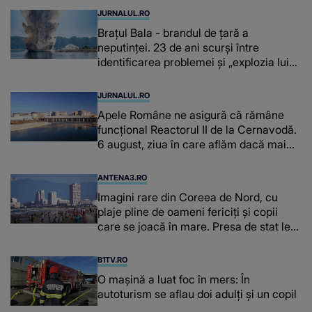
JURNALUL.RO
Brațul Bala - brandul de țară a
neputinței. 23 de ani scurși între
identificarea problemei și „explozia lui
Miruță”
JURNALUL.RO
Apele Române ne asigură că rămâne
funcțional Reactorul II de la Cernavodă.
6 august, ziua în care aflăm dacă mai
avem curent electric
ANTENA3.RO
Imagini rare din Coreea de Nord, cu
plaje pline de oameni fericiți și copii
care se joacă în mare. Presa de stat le-
a făcut publice
B1TV.RO
O maşină a luat foc în mers: În
autoturism se aflau doi adulți și un copil