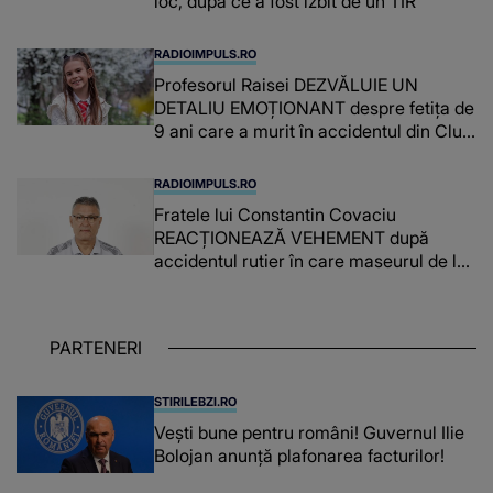
loc, după ce a fost izbit de un TIR
RADIOIMPULS.RO
Profesorul Raisei DEZVĂLUIE UN
DETALIU EMOȚIONANT despre fetița de
9 ani care a murit în accidentul din Cluj.
CE A FĂCUT ÎN MOMENTUL când
dascălul trecea printr-o perioadă
RADIOIMPULS.RO
dureroasă. Chiar și părinții ei sunt uimiți:
Fratele lui Constantin Covaciu
"Nu voi uita că..."
REACȚIONEAZĂ VEHEMENT după
accidentul rutier în care maseurul de la
Dinamo 2 și-a pierdut viața. CE SPUNE
despre şoferul de 83 de ani AFLAT LA
VOLAN şi gestul făcut înainte de impact:
PARTENERI
"Nimeni nu s-a întrebat cum..."
STIRILEBZI.RO
Vești bune pentru români! Guvernul Ilie
Bolojan anunță plafonarea facturilor!