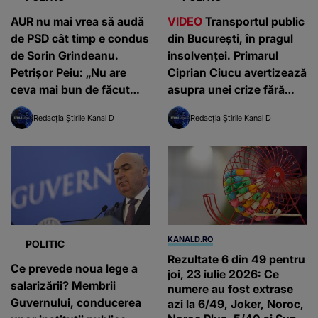
AUR nu mai vrea să audă
VIDEO
Transportul public
de PSD cât timp e condus
din București, în pragul
de Sorin Grindeanu.
insolvenței. Primarul
Petrișor Peiu: „Nu are
Ciprian Ciucu avertizează
ceva mai bun de făcut
asupra unei crize fără
decât să jignească
precedent: ”Grav de tot”
Redacția Știrile Kanal D
Redacția Știrile Kanal D
singurul partid care îl
putea ajuta să reajungă la
guvernare!”
KANALD.RO
POLITIC
Rezultate 6 din 49 pentru
Ce prevede noua lege a
joi, 23 iulie 2026: Ce
salarizării? Membrii
numere au fost extrase
Guvernului, conducerea
azi la 6/49, Joker, Noroc,