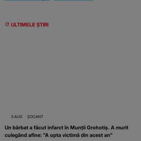
ULTIMELE ȘTIRI
3 AUG
ȘOCANT
Un bărbat a făcut infarct în Munții Grohotiș. A murit
culegând afine: ”A opta victimă din acest an”