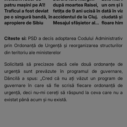
patru mașini pe A1!
după moartea Raisei,
un om și înf
Traficul a fost deviat
fetița de 9 ani ucisă în
dată în viaț
pe o singură bandă, în
accidentul de la Cluj.
ciudată și m
apropiere de Sibiu
Mesajul sfâșietor al
floare hima
mamei sale: „Te
care sfidea
iubim…”
Citeste si:
PSD a decis adoptarea Codului Administrativ
prin Ordonanţă de Urgenţă şi reorganizarea structurilor
din teritoriu ale ministerelor
Solicitată să precizeze dacă cele două ordonanţe de
urgenţă sunt prevăzute în programul de guvernare,
Dăncilă a spus: „Cred că nu aţi văzut un program de
guvernare în care să fie scrisă fiecare ordonanţă de
urgenţă, deci nu-mi cereţi să răspund la ceva care nu a
existat până acum şi nu există.