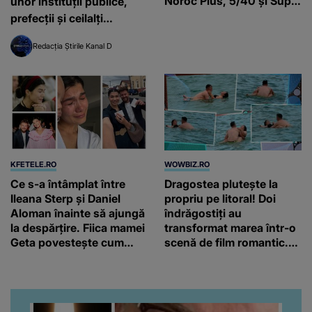
Noroc Plus, 5/40 și Super
unor instituții publice,
Noroc
prefecții și ceilalți
demnitari vor avea
Redacția Știrile Kanal D
creșteri etapizate până în
2031
KFETELE.RO
WOWBIZ.RO
Ce s-a întâmplat între
Dragostea plutește la
Ileana Sterp și Daniel
propriu pe litoral! Doi
Aloman înainte să ajungă
îndrăgostiți au
la despărțire. Fiica mamei
transformat marea într-o
Geta povestește cum
scenă de film romantic.
încearcă să treacă peste
Turiștii prezenți s-au uitat
divorț: “Ar însemna să-l
de două ori
denigrez.”