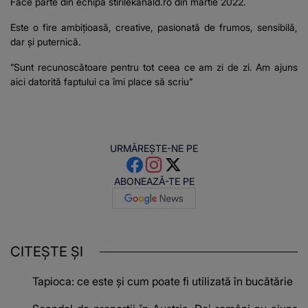
Face parte din echipa stirilekanald.ro din martie 2022.
Este o fire ambițioasă, creative, pasionată de frumos, sensibilă,
dar și puternică.
”Sunt recunoscătoare pentru tot ceea ce am zi de zi. Am ajuns
aici datorită faptului ca îmi place să scriu”
URMĂREȘTE-NE PE
ABONEAZĂ-TE PE
CITEȘTE ȘI
Tapioca: ce este și cum poate fi utilizată în bucătărie