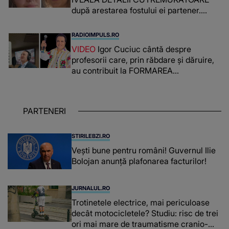
după arestarea fostului ei partener.
PRIN CE A FOST NEVOITĂ să treacă
românca ucisă în Italia și ascunsă în
RADIOIMPULS.RO
lada unui pat: " Îmi pare rău că nu am
VIDEO
Igor Cuciuc cântă despre
reușit să fac mai mult pentru ea și..."
profesorii care, prin răbdare și dăruire,
au contribuit la FORMAREA
OAMENILOR DE ASTĂZI. Ce spune
despre dascălii care lasă amprente
puternice ÎN SUFLETELE ELEVILOR,
PARTENERI
chiar și după trecerea anilor: "De
fiecare dată când..."
STIRILEBZI.RO
Vești bune pentru români! Guvernul Ilie
Bolojan anunță plafonarea facturilor!
JURNALUL.RO
Trotinetele electrice, mai periculoase
decât motocicletele? Studiu: risc de trei
ori mai mare de traumatisme cranio-