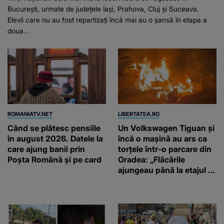
București, urmate de județele Iași, Prahova, Cluj și Suceava.
Elevii care nu au fost repartizați încă mai au o șansă în etapa a
doua...
ROMANIATV.NET
LIBERTATEA.RO
Când se plătesc pensiile
Un Volkswagen Tiguan și
în august 2026. Datele la
încă o mașină au ars ca
care ajung banii prin
torțele într-o parcare din
Poșta Română și pe card
Oradea: „Flăcările
ajungeau până la etajul 1,
au început să bubuie una
după alta”