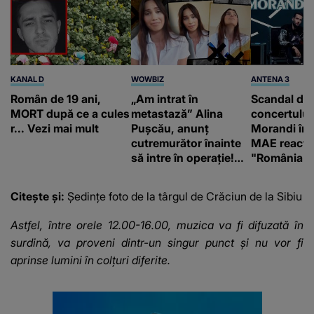
KANAL D
WOWBIZ
ANTENA 3
Român de 19 ani,
„Am intrat în
Scandal di
MORT după ce a cules
metastază” Alina
concertului
r... Vezi mai mult
Pușcău, anunț
Morandi în 
cutremurător înainte
MAE reacți
să intre în operație!
"România s
Vedeta a transmis un
integritatea 
mesaj emoționant
a Georgiei"
Citește și:
Ședințe foto de la târgul de Crăciun de la Sibiu
fanilor
Astfel, între orele 12.00-16.00, muzica va fi difuzată în
surdină, va proveni dintr-un singur punct și nu vor fi
aprinse lumini în colțuri diferite.