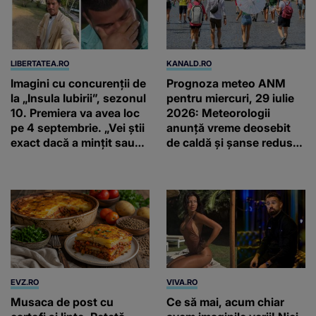
LIBERTATEA.RO
KANALD.RO
Imagini cu concurenții de
Prognoza meteo ANM
la „Insula Iubirii”, sezonul
pentru miercuri, 29 iulie
10. Premiera va avea loc
2026: Meteorologii
pe 4 septembrie. „Vei știi
anunță vreme deosebit
exact dacă a mințit sau
de caldă și șanse reduse
nu”
de precipitații
EVZ.RO
VIVA.RO
Musaca de post cu
Ce să mai, acum chiar