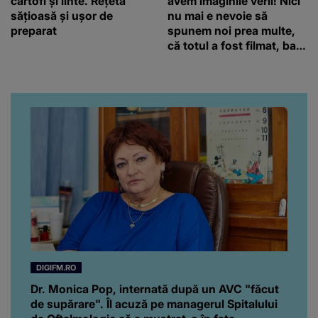
cartofi și linte. Rețetă
avem imaginile verii! Nici
sățioasă și ușor de
nu mai e nevoie să
preparat
spunem noi prea multe,
că totul a fost filmat, ba
chiar artistul și-a întrebat
iubita dacă e adevărat! Și
da, frumoasa iubită a lui
Florin Ristei e...
DIGIFM.RO
Dr. Monica Pop, internată după un AVC "făcut
de supărare". Îl acuză pe managerul Spitalului