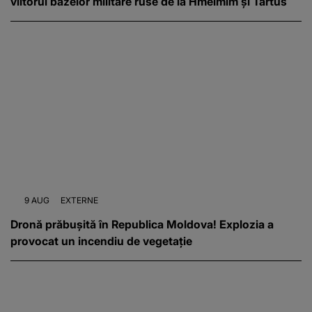
viitorul bazelor militare ruse de la Hmeimim și Tartus
9 AUG
EXTERNE
Dronă prăbușită în Republica Moldova! Explozia a
provocat un incendiu de vegetație