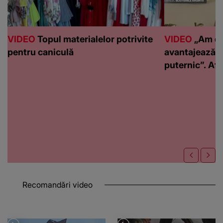
VIDEO
Topul materialelor potrivite
VIDEO
„Am de
pentru caniculă
avantajează c
puternic”. Află
Recomandări video