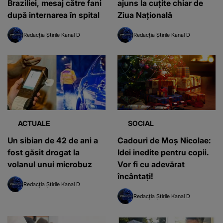
Braziliei, mesaj către fani
ajuns la cuțite chiar de
după internarea în spital
Ziua Națională
Redacția Știrile Kanal D
Redacția Știrile Kanal D
ACTUALE
SOCIAL
Un sibian de 42 de ani a
Cadouri de Moș Nicolae:
fost găsit drogat la
Idei inedite pentru copii.
volanul unui microbuz
Vor fi cu adevărat
încântați!
Redacția Știrile Kanal D
Redacția Știrile Kanal D