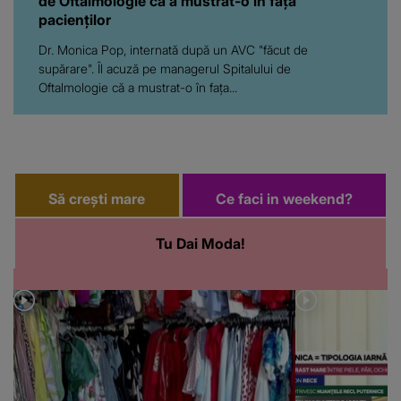
de Oftalmologie că a mustrat-o în fața
pacienților
Dr. Monica Pop, internată după un AVC "făcut de
supărare". Îl acuză pe managerul Spitalului de
Oftalmologie că a mustrat-o în fața...
Să crești mare
Ce faci in weekend?
Tu Dai Moda!