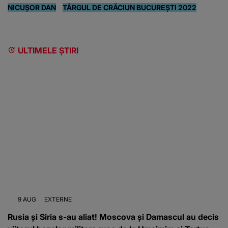
NICUȘOR DAN
TÂRGUL DE CRĂCIUN BUCUREȘTI 2022
ULTIMELE ȘTIRI
9 AUG
EXTERNE
Rusia și Siria s-au aliat! Moscova și Damascul au decis