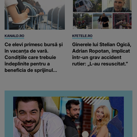
KANALD.RO
KFETELE.RO
Ce elevi primesc bursă și
Ginerele lui Stelian Ogică,
în vacanța de vară.
Adrian Ropotan, implicat
Condițiile care trebuie
într-un grav accident
îndeplinite pentru a
rutier: „L-au resuscitat.”
beneficia de sprijinul
financiar