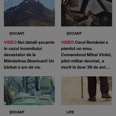
ȘOCANT
ȘOCANT
VIDEO
Noi detalii șocante
VIDEO
Cerul României a
în cazul incendiului
pierdut un erou.
devastator de la
Comandorul Mihai Vîrdol,
Mănăstirea Bisericani! Un
pilot militar devotat, a
bărbat a ars de viu
murit la doar 36 de ani:
”Un om de nota 10”
ȘOCANT
LIFE