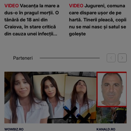
VIDEO
Vacanța la mare a
VIDEO
Jugureni, comuna
dus-o în pragul morții. O
care dispare ușor de pe
tânără de 18 ani din
hartă. Tinerii pleacă, copii
Craiova, în stare critică
nu se mai nasc și satul se
din cauza unei infecții
golește
rare
Parteneri
WOWBIZ.RO
KANALD.RO