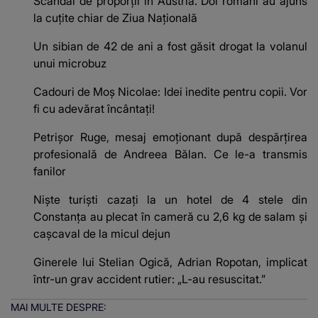
Scandal de proporții în Austria. Doi români au ajuns
la cuțite chiar de Ziua Națională
Un sibian de 42 de ani a fost găsit drogat la volanul
unui microbuz
Cadouri de Moș Nicolae: Idei inedite pentru copii. Vor
fi cu adevărat încântați!
Petrișor Ruge, mesaj emoționant după despărțirea
profesională de Andreea Bălan. Ce le-a transmis
fanilor
Niște turiști cazați la un hotel de 4 stele din
Constanța au plecat în cameră cu 2,6 kg de salam și
cașcaval de la micul dejun
Ginerele lui Stelian Ogică, Adrian Ropotan, implicat
într-un grav accident rutier: „L-au resuscitat.”
MAI MULTE DESPRE: