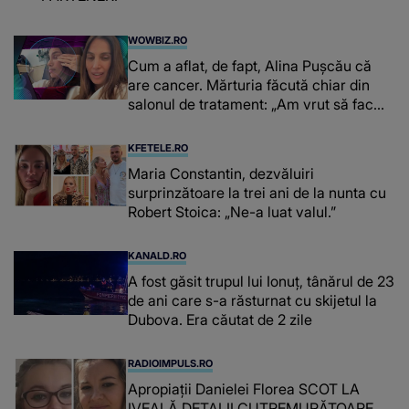
WOWBIZ.RO
Cum a aflat, de fapt, Alina Pușcău că
are cancer. Mărturia făcută chiar din
salonul de tratament: „Am vrut să fac
niște genuflexiuni și a început să mă
înțepe sânul”
KFETELE.RO
Maria Constantin, dezvăluiri
surprinzătoare la trei ani de la nunta cu
Robert Stoica: „Ne-a luat valul.”
KANALD.RO
A fost găsit trupul lui Ionuț, tânărul de 23
de ani care s-a răsturnat cu skijetul la
Dubova. Era căutat de 2 zile
RADIOIMPULS.RO
Apropiații Danielei Florea SCOT LA
IVEALĂ DETALII CUTREMURĂTOARE