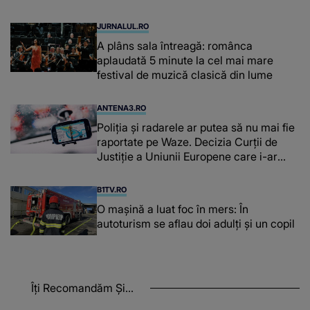
cerebrale
JURNALUL.RO
A plâns sala întreagă: românca
aplaudată 5 minute la cel mai mare
festival de muzică clasică din lume
ANTENA3.RO
Poliţia şi radarele ar putea să nu mai fie
raportate pe Waze. Decizia Curţii de
Justiție a Uniunii Europene care i-ar
afecta pe şoferi
B1TV.RO
O maşină a luat foc în mers: În
autoturism se aflau doi adulți și un copil
Îți Recomandăm Și...