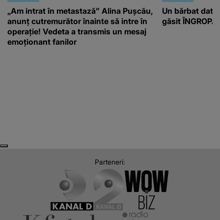
„Am intrat în metastază” Alina Pușcău,
Un bărbat dat di
anunț cutremurător înainte să intre în
găsit ÎNGROPAT 
operație! Vedeta a transmis un mesaj
emoționant fanilor
Next
Previous
Parteneri: