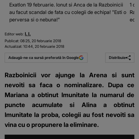
Exatlon 19 februarie. Ionut si Anca de la Razboinicii
1 di
au facut scandal de fata cu colegii de echipa! "Esti o
Razb
perversa si o nebuna!"
echi
I. I.
Editor web:
Publicat:
08:25, 20 februarie 2018
Actualizat:
10:44, 20 februarie 2018
Distribuie
Adaugă-ne ca sursă preferată în Google
Razboinicii vor ajunge la Arena si sunt
nevoiti sa faca o nominalizare. Dupa ce
Mariana a obtinut Imunitate la numarul de
puncte acumulate si Alina a obtinut
Imunitate la proba, colegii au fost nevoiti sa
vina cu o propunere la eliminare.