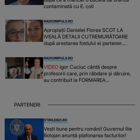
contaminată cu E. coli
RADIOIMPULS.RO
Apropiații Danielei Florea SCOT LA
IVEALĂ DETALII CUTREMURĂTOARE
după arestarea fostului ei partener.
PRIN CE A FOST NEVOITĂ să treacă
românca ucisă în Italia și ascunsă în
RADIOIMPULS.RO
lada unui pat: " Îmi pare rău că nu am
VIDEO
Igor Cuciuc cântă despre
reușit să fac mai mult pentru ea și..."
profesorii care, prin răbdare și dăruire,
au contribuit la FORMAREA
OAMENILOR DE ASTĂZI. Ce spune
despre dascălii care lasă amprente
puternice ÎN SUFLETELE ELEVILOR,
PARTENERI
chiar și după trecerea anilor: "De
fiecare dată când..."
STIRILEBZI.RO
Vești bune pentru români! Guvernul Ilie
Bolojan anunță plafonarea facturilor!