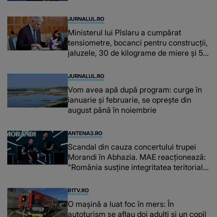
JURNALUL.RO
Ministerul lui Pîslaru a cumpărat
tensiometre, bocanci pentru construcții,
jaluzele, 30 de kilograme de miere și 50
de kilograme de cafea
JURNALUL.RO
Vom avea apă după program: curge în
ianuarie și februarie, se oprește din
august până în noiembrie
ANTENA3.RO
Scandal din cauza concertului trupei
Morandi în Abhazia. MAE reacționează:
"România susține integritatea teritorială
a Georgiei"
B1TV.RO
O maşină a luat foc în mers: În
autoturism se aflau doi adulți și un copil