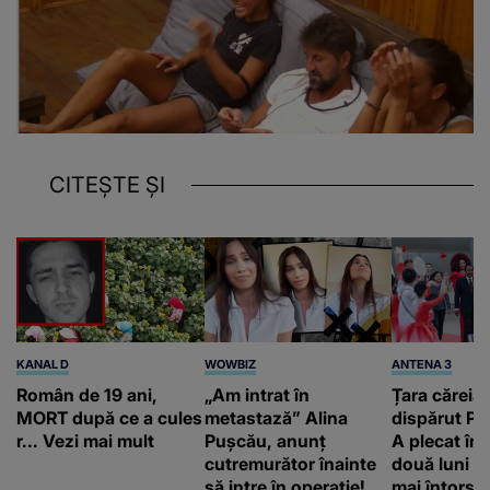
CITEȘTE ȘI
KANAL D
WOWBIZ
ANTENA 3
Român de 19 ani,
„Am intrat în
Țara căreia 
MORT după ce a cules
metastază” Alina
dispărut Pr
r... Vezi mai mult
Pușcău, anunț
A plecat în
cutremurător înainte
două luni și
să intre în operație!
mai întors