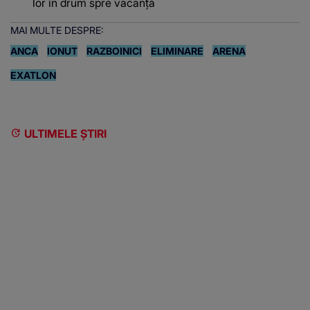
lor în drum spre vacanță
MAI MULTE DESPRE:
ANCA
IONUT
RAZBOINICI
ELIMINARE
ARENA
EXATLON
ULTIMELE ȘTIRI