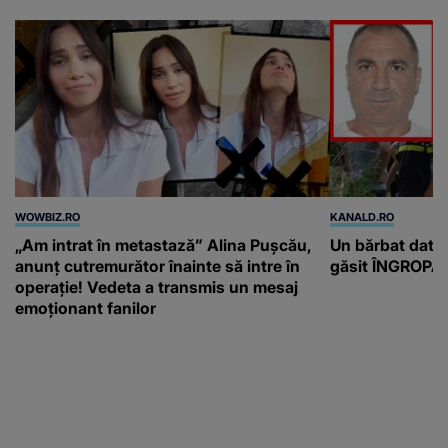
WOWBIZ.RO
KANALD.RO
„Am intrat în metastază” Alina Pușcău,
Un bărbat dat di
anunț cutremurător înainte să intre în
găsit ÎNGROPAT 
operație! Vedeta a transmis un mesaj
emoționant fanilor