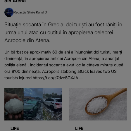
din Atena
Redacția Știrile Kanal D
Situație șocantă în Grecia: doi turiști au fost răniți în
urma unui atac cu cuțitul în apropierea celebrei
Acropole din Atena.
Un bărbat de aproximativ 60 de ani a înjunghiat doi turiști, marți
dimineață, în apropierea anticei Acropole din Atena, a anunțat
poliția elenă . Incidentul șocant a avut loc la câteva minute după
ora 8:00 dimineața. Acropolis stabbing attack leaves two US
tourists injured https://t.co/s7dze5GXJA —...
LIFE
LIFE