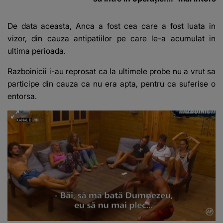
Vedeta a transmis un
mesaj emoționant
De data aceasta, Anca a fost cea care a fost luata in
fanilor
vizor, din cauza antipatiilor pe care le-a acumulat in
ultima perioada.
Razboinicii i-au reprosat ca la ultimele probe nu a vrut sa
participe din cauza ca nu era apta, pentru ca suferise o
entorsa.