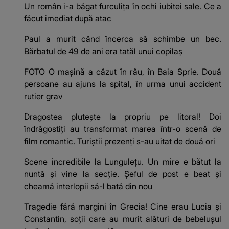
Un român i-a băgat furculița în ochi iubitei sale. Ce a
făcut imediat după atac
Paul a murit când încerca să schimbe un bec.
Bărbatul de 49 de ani era tatăl unui copilaș
FOTO O mașină a căzut în râu, în Baia Sprie. Două
persoane au ajuns la spital, în urma unui accident
rutier grav
Dragostea plutește la propriu pe litoral! Doi
îndrăgostiți au transformat marea într-o scenă de
film romantic. Turiștii prezenți s-au uitat de două ori
Scene incredibile la Lungulețu. Un mire e bătut la
nuntă și vine la secție. Șeful de post e beat și
cheamă interlopii să-l bată din nou
Tragedie fără margini în Grecia! Cine erau Lucia și
Constantin, soții care au murit alături de bebelușul