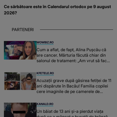
Ce sărbătoare este în Calendarul ortodox pe 9 august
2026?
PARTENERI
WOWBIZ.RO
Cum a aflat, de fapt, Alina Pușcău că
are cancer. Mărturia făcută chiar din
salonul de tratament: „Am vrut să fac
niște genuflexiuni și a început să mă
înțepe sânul”
KFETELE.RO
Acuzații grave după găsirea fetiței de 11
ani dispărute în Bacău! Familia copilei
cere imaginile de pe camerele de
supraveghere: „Nu s-a mai dus sora
mea...”
KANALD.RO
Un băiat de 13 ani și-a pierdut viața
după ce a mâncat o bucată de brânză