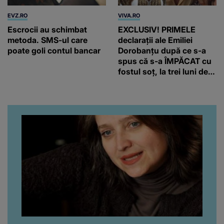
EVZ.RO
VIVA.RO
Escrocii au schimbat
EXCLUSIV! PRIMELE
metoda. SMS-ul care
declarații ale Emiliei
poate goli contul bancar
Dorobanțu după ce s-a
spus că s-a ÎMPĂCAT cu
fostul soț, la trei luni de
când au divorțat. Ce-a
putut să spună frumoasa
artistă i-a lăsat MASCĂ
pe toți. De data aceasta,
chiar a rupt tăcerea:
”Poate că aveam să ne
spunem, să ne...”