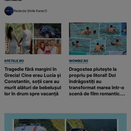
Redacția Știrile Kanal D
KFETELE.RO
WOWBIZ.RO
Tragedie fără margini în
Dragostea plutește la
Grecia! Cine erau Lucia și
propriu pe litoral! Doi
Constantin, soții care au
îndrăgostiți au
murit alături de bebelușul
transformat marea într-o
lor în drum spre vacanță
scenă de film romantic.
Turiștii prezenți s-au uitat
de două ori