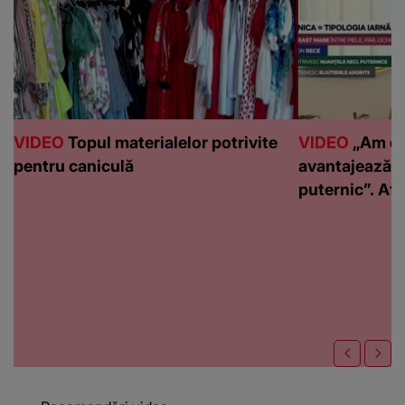
VIDEO
Topul materialelor potrivite
VIDEO
„Am de
pentru caniculă
avantajează c
puternic”. Află