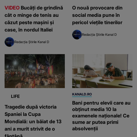
VIDEO
Bucăți de grindină
O nouă provocare din
cât o minge de tenis au
social media pune în
căzut peste mașini și
pericol viețile tinerilor
case, în nordul Italiei
Redacția Știrile Kanal D
Redacția Știrile Kanal D
KANALD.RO
LIFE
Bani pentru elevii care au
Tragedie după victoria
obținut media 10 la
Spaniei la Cupa
examenele naționale! Ce
Mondială: un băiat de 13
sume ar putea primi
absolvenții
ani a murit strivit de o
fântână