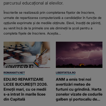
parcursul educațional al elevilor.
Înscrierile se realizează prin completarea fișelor de înscriere,
urmate de repartizarea computerizată a candidaților în funcție de
opțiunile exprimate și de mediile obținute. Elevii, însoțiți de părinți,
au venit încă de la primele ore ale dimineții la școli pentru a
completa fișele de înscriere. Aceștia...
ROMANIATV.NET
LIBERTATEA.RO
EDU.RO REPARTIZARE
ANM a emis trei noi
LICEE BUCUREŞTI 2026.
avertizări meteo de
Emoţii mari, cu ce medii
furtuni cu grindină. Harta
s-a intrat în marile licee
zonelor vizate de codurile
din Capitală
galben și portocaliu de
vreme extremă