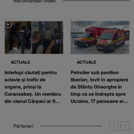
Recomandări video
ACTUALE
ACTUALE
Interlopi căutați pentru
Petrolier sub pavilion
sclavie și trafic de
liberian, lovit în apropiere
organe, prinși la
de Sfântu Gheorghe în
Caransebeș. Un membru
timp ce se îndrepta spre
din clanul Cârpaci ar fi
Ucraina. 17 persoane erau
forțat un bărbat să îi
la bord, 3 au fost rănite
doneze un rinichi
Parteneri