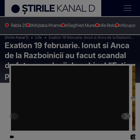
Rabla 2026
Mojtaba Khamenei
Siegfried Muresan
Ilie Bolojan
Nicușor 
Stirile Kanal D
Life
Exatlon 19 februarie. Ionut si Anca de la Razboinicii
Exatlon 19 februarie. Ionut si Anca
au facut scandal de fata cu colegii de echipa! "Esti
o perversa si o nebuna!"
de la Razboinicii au facut scandal
de fata cu colegii de echipa! "Esti o
perversa si o nebuna!"