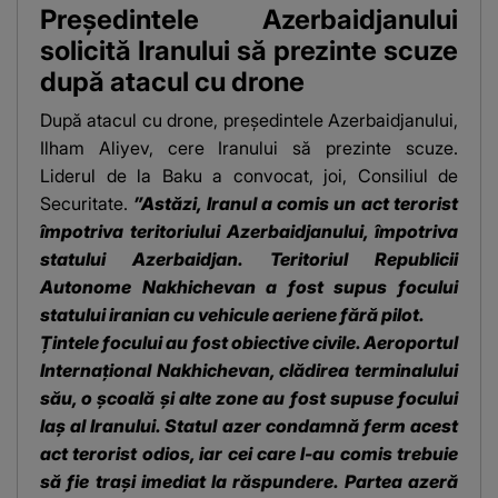
Președintele Azerbaidjanului
solicită Iranului să prezinte scuze
după atacul cu drone
După atacul cu drone, președintele Azerbaidjanului,
Ilham Aliyev, cere Iranului să prezinte scuze.
Liderul de la Baku a convocat, joi, Consiliul de
Securitate.
”Astăzi, Iranul a comis un act terorist
împotriva teritoriului Azerbaidjanului, împotriva
statului Azerbaidjan. Teritoriul Republicii
Autonome Nakhichevan a fost supus focului
statului iranian cu vehicule aeriene fără pilot.
Țintele focului au fost obiective civile. Aeroportul
Internațional Nakhichevan, clădirea terminalului
său, o școală și alte zone au fost supuse focului
laș al Iranului. Statul azer condamnă ferm acest
act terorist odios, iar cei care l-au comis trebuie
să fie trași imediat la răspundere. Partea azeră