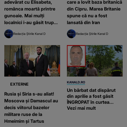
adevărat cu Elisabeta,
care a lovit baza britanică
românca moartă printre
din Cipru. Marea Britanie
gunoaie. Mai mulți
spune că nu a fost
localnici i-au găsit trupul
lansată din Iran
într-o clădire părăsită din
Redacția Știrile Kanal D
Redacția Știrile Kanal D
Italia
KANALD.RO
EXTERNE
Un bărbat dat dispărut
Rusia și Siria s-au aliat!
din aprilie a fost găsit
Moscova și Damascul au
ÎNGROPAT în curtea...
decis viitorul bazelor
Vezi mai mult
militare ruse de la
Hmeimim și Tartus