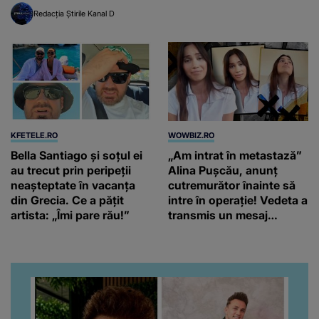
Redacția Știrile Kanal D
KFETELE.RO
WOWBIZ.RO
Bella Santiago și soțul ei
„Am intrat în metastază”
au trecut prin peripeții
Alina Pușcău, anunț
neașteptate în vacanța
cutremurător înainte să
din Grecia. Ce a pățit
intre în operație! Vedeta a
artista: „Îmi pare rău!”
transmis un mesaj
emoționant fanilor