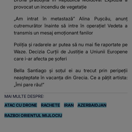
provocat un incendiu de vegetație
„Am intrat în metastază” Alina Pușcău, anunț
cutremurător înainte să intre în operație! Vedeta a
transmis un mesaj emoționant fanilor
Poliţia şi radarele ar putea să nu mai fie raportate pe
Waze. Decizia Curţii de Justiție a Uniunii Europene
care i-ar afecta pe şoferi
Bella Santiago și soțul ei au trecut prin peripeții
neașteptate în vacanța din Grecia. Ce a pățit artista:
„Îmi pare rău!”
MAI MULTE DESPRE:
ATAC CU DRONE
RACHETE
IRAN
AZERBAIDJAN
RAZBOI ORIENTUL MIJLOCIU