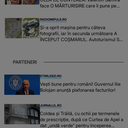
face O MĂRTURISIRE care îi pune pe
gânduri pe cei care îl urmăresc în
ONLINE. Mesajul artistului este despre
RADIOIMPULS.RO
ceva ce uităm cu toții, uneori: "La final,
Și-a oprit mașina pentru câteva
nu vom..."
fotografii, iar în secunda următoare A
ÎNCEPUT COȘMARUL. Autoturismul S-
A ROSTOGOLIT ÎN PRĂPASTIE pe
Transfăgărășan. Ce s-a întâmplat cu
șoferul?! Martorii NU au bănuit nicio
PARTENERI
clipă că se va ajunge într-o asemenea
situație
STIRILEBZI.RO
Vești bune pentru români! Guvernul Ilie
Bolojan anunță plafonarea facturilor!
JURNALUL.RO
Coldea și Trăilă, cu ochii pe termenele
de prescripție, după ce Curtea de Apel a
dat „undă verde” pentru începerea