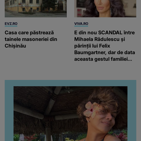
EVZ.RO
VIVA.RO
Casa care păstrează
E din nou SCANDAL între
tainele masoneriei din
Mihaela Rădulescu și
Chişinău
părinții lui Felix
Baumgartner, dar de data
aceasta gestul familiei
regretatului ei iubit a
înfuriat-o pe vedeta
noastră! Fostei
prezentatoare nici că-i
vine să creadă că s-a
ajuns până aici, dar e
adevărat, au făcut-o și pe
asta! Și ce a ieșit la iveală
ar fi prea mult pentru
oricine: "Cu… mine, fata
româncă...”