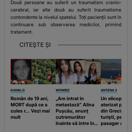
Două persoane au suferit un traumatism cranio-
cerebral, iar alte două au suferit traumatisme
contondente la nivelul spatelui. Toți pacienții sunt în
continuare sub observarea medicilor, primind
tratament.
CITEȘTE ȘI
KANAL D
WOWBIZ
ANTENA 3
Român de 19 ani,
„Am intrat în
Un elicopter a
MORT după ce a
metastază” Alina
aterizat pe o 
cules r... Vezi mai
Pușcău, anunț
din Grecia, pr
mult
cutremurător
turiști, pentr
înainte să intre în
pasager ar fi 
operație! Vedeta a
înoate. Poliția