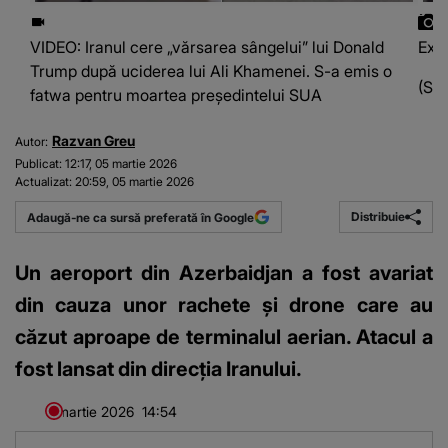
VIDEO: Iranul cere „vărsarea sângelui” lui Donald
Expl
Trump după uciderea lui Ali Khamenei. S-a emis o
(Sur
fatwa pentru moartea președintelui SUA
Razvan Greu
Autor:
Publicat:
12:17, 05 martie 2026
Actualizat:
20:59, 05 martie 2026
Distribuie
Adaugă-ne ca sursă preferată în Google
Un aeroport din Azerbaidjan a fost avariat
din cauza unor rachete și drone care au
căzut aproape de terminalul aerian. Atacul a
fost lansat din direcția Iranului.
5 martie 2026
14:54