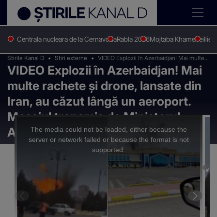
Centrala nucleara de la Cernavoda
Rabla 2026
Mojtaba Khamenei
Ilie 
Stirile Kanal D
Stiri externe
VIDEO Explozii în Azerbaidjan! Mai multe
VIDEO Explozii în Azerbaidjan! Mai
rachete și drone, lansate din Iran, au căzut
lângă un aeroport. Mesajul transmis de
multe rachete și drone, lansate din
Ministerul Apărării din Baku
Iran, au căzut lângă un aeroport.
Mesajul transmis de Ministerul
This
is
a
Apărării din Baku
The media could not be loaded, either because the
modal
window.
server or network failed or because the format is not
supported.