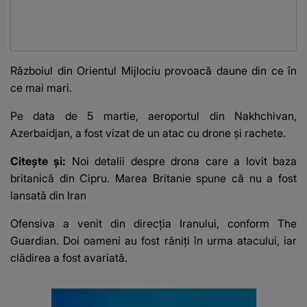
transmis un mesaj
deschis o an
emoționant fanilor
Războiul din Orientul Mijlociu provoacă daune din ce în
ce mai mari.
Pe data de 5 martie, aeroportul din Nakhchivan,
Azerbaidjan, a fost vizat de un atac cu drone și rachete.
Citește și:
Noi detalii despre drona care a lovit baza
britanică din Cipru. Marea Britanie spune că nu a fost
lansată din Iran
Ofensiva a venit din direcția Iranului, conform
The
Guardian
. Doi oameni au fost răniți în urma atacului, iar
clădirea a fost avariată.