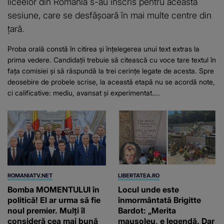
liceelor din România s-au înscris pentru această
sesiune, care se desfășoară în mai multe centre din
țară.
Proba orală constă în citirea și înțelegerea unui text extras la
prima vedere. Candidații trebuie să citească cu voce tare textul în
fața comisiei și să răspundă la trei cerințe legate de acesta. Spre
deosebire de probele scrise, la această etapă nu se acordă note,
ci calificative: mediu, avansat și experimentat....
ROMANIATV.NET
LIBERTATEA.RO
Bomba MOMENTULUI în
Locul unde este
politică! El ar urma să fie
înmormântată Brigitte
noul premier. Mulți îl
Bardot: „Merita
consideră cea mai bună
mausoleu, e legendă. Dar