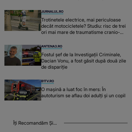
procesului în dosarul „Generalilor”
JURNALUL.RO
Trotinetele electrice, mai periculoase
decât motocicletele? Studiu: risc de trei
ori mai mare de traumatisme cranio-
cerebrale
ANTENA3.RO
Fostul șef de la Investigații Criminale,
Dacian Vonu, a fost găsit după două zile
de dispariţie
B1TV.RO
O maşină a luat foc în mers: În
autoturism se aflau doi adulți și un copil
Îți Recomandăm Și...