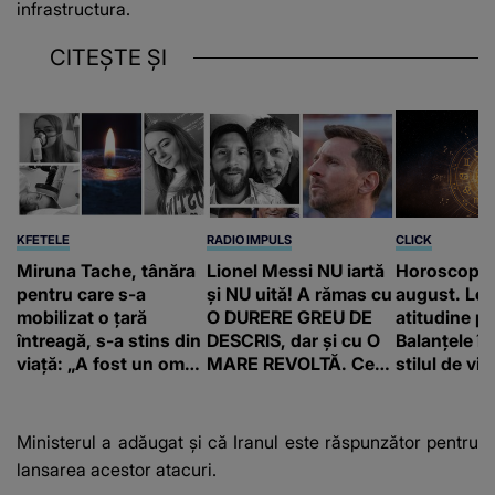
infrastructura.
CITEȘTE ȘI
KFETELE
RADIO IMPULS
CLICK
Miruna Tache, tânăra
Lionel Messi NU iartă
Horoscop ma
pentru care s-a
și NU uită! A rămas cu
august. Leii
mobilizat o țară
O DURERE GREU DE
atitudine po
întreagă, s-a stins din
DESCRIS, dar și cu O
Balanțele î
viață: „A fost un om
MARE REVOLTĂ. Ce
stilul de via
extraordinar.”
s-a întâmplat la
ÎNMORMÂNTAREA
tatălui său l-a făcut să
Ministerul a adăugat și că Iranul este răspunzător pentru
ia o DECIZIE
lansarea acestor atacuri.
DRASTICĂ