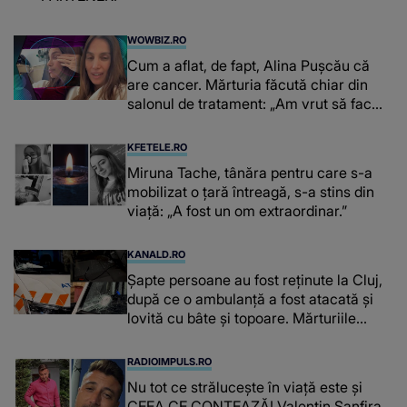
WOWBIZ.RO
Cum a aflat, de fapt, Alina Pușcău că
are cancer. Mărturia făcută chiar din
salonul de tratament: „Am vrut să fac
niște genuflexiuni și a început să mă
înțepe sânul”
KFETELE.RO
Miruna Tache, tânăra pentru care s-a
mobilizat o țară întreagă, s-a stins din
viață: „A fost un om extraordinar.”
KANALD.RO
Șapte persoane au fost reținute la Cluj,
după ce o ambulanță a fost atacată și
lovită cu bâte și topoare. Mărturiile
cumplite ale ambulanțierilor
RADIOIMPULS.RO
Nu tot ce strălucește în viață este și
CEEA CE CONTEAZĂ! Valentin Sanfira