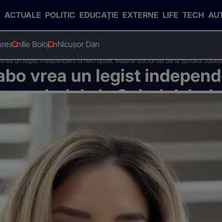
ACTUALE
POLITIC
EDUCAȚIE
EXTERNE
LIFE
TECH
AU
uresan
Ilie Bolojan
Nicușor Dan
vrea un legist independent la necropsie. Mașina doctoriței de la Spitalul Judeţ
abo vrea un legist independ
octoriței de la Spitalul Ju
nchetatori