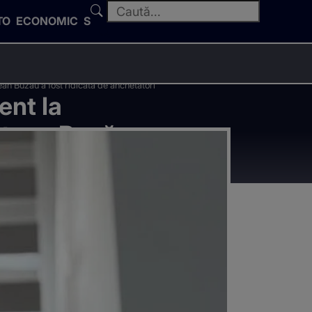
TO
ECONOMIC
SPORT
ean Buzău a fost ridicată de anchetatori
ent la
deţean Buzău