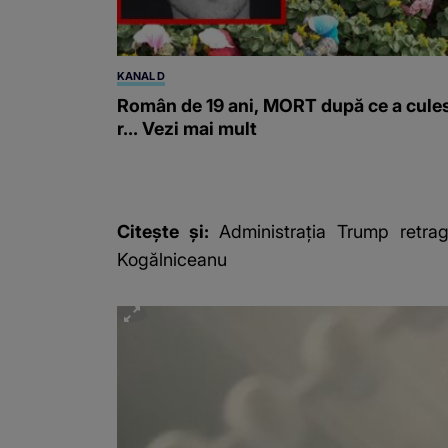
KANAL D
Român de 19 ani, MORT după ce a cule
r... Vezi mai mult
Citește și:
Administrația Trump retra
Kogălniceanu