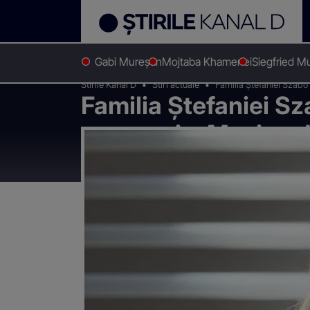
Gabi Mureșan
Mojtaba Khamenei
Siegfried M
Stirile Kanal D
Stiri actuale
Familia Ștefaniei Szabo 
Familia Ștefaniei Sz
necropsie. Mașina d
a fost ridicată de a