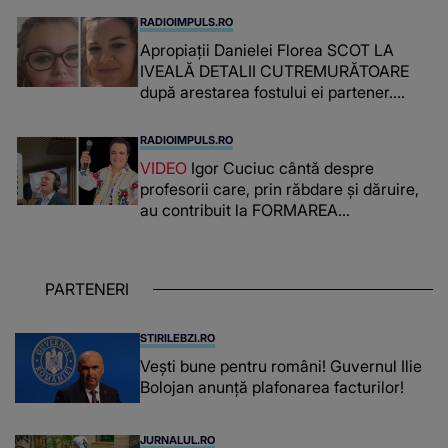
RADIOIMPULS.RO
Apropiații Danielei Florea SCOT LA
IVEALĂ DETALII CUTREMURĂTOARE
după arestarea fostului ei partener.
PRIN CE A FOST NEVOITĂ să treacă
românca ucisă în Italia și ascunsă în
RADIOIMPULS.RO
lada unui pat: " Îmi pare rău că nu am
VIDEO
Igor Cuciuc cântă despre
reușit să fac mai mult pentru ea și..."
profesorii care, prin răbdare și dăruire,
au contribuit la FORMAREA
OAMENILOR DE ASTĂZI. Ce spune
despre dascălii care lasă amprente
puternice ÎN SUFLETELE ELEVILOR,
PARTENERI
chiar și după trecerea anilor: "De
fiecare dată când..."
STIRILEBZI.RO
Vești bune pentru români! Guvernul Ilie
Bolojan anunță plafonarea facturilor!
JURNALUL.RO