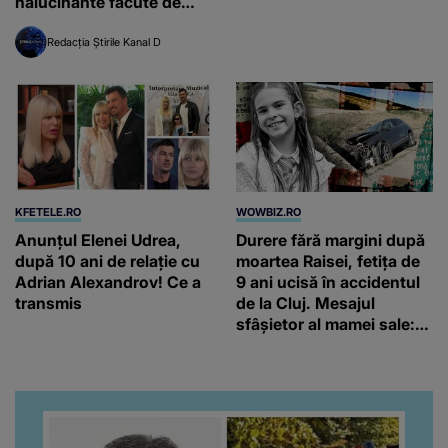
halucinante făcute de
bărbat
Redacția Știrile Kanal D
KFETELE.RO
WOWBIZ.RO
Anunțul Elenei Udrea,
Durere fără margini după
după 10 ani de relație cu
moartea Raisei, fetița de
Adrian Alexandrov! Ce a
9 ani ucisă în accidentul
transmis
de la Cluj. Mesajul
sfâșietor al mamei sale:
„Te iubim…”