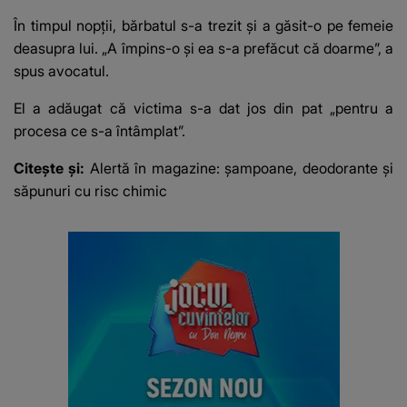
În timpul nopții, bărbatul s-a trezit și a găsit-o pe femeie
deasupra lui. „A împins-o și ea s-a prefăcut că doarme”, a
spus avocatul.
El a adăugat că victima s-a dat jos din pat „pentru a
procesa ce s-a întâmplat”.
Citește și:
Alertă în magazine: şampoane, deodorante şi
săpunuri cu risc chimic