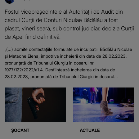
Fostul vicepreşedintele al Autorităţii de Audit din
cadrul Curţii de Conturi Niculae Bădălău a fost
plasat, vineri seară, sub control judiciar, decizia Curţii
de Apel fiind definitivă.
„(...) admite contestațiile formulate de inculpații Bădălău Niculae
şi Matache Elena, împotriva încheierii din data de 28.02.2023,
pronunţată de Tribunalul Giurgiu în dosarul nr.
1977/122/2022/a1.4. Desființează încheierea din data de
28.02.2023, pronunţată de Tribunalul Giurgiu în dosarul...
ȘOCANT
ACTUALE