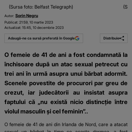
(Sursa foto: Belfast Telegraph)
(Sur
Sorin Negru
Autor:
Publicat:
21:59, 10 martie 2023
Actualizat:
15:45, 10 decembrie 2023
Distribuie
Adaugă-ne ca sursă preferată în Google
O femeie de 41 de ani a fost condamnată la
închisoare după un atac sexual petrecut cu
trei ani în urmă asupra unui bărbat adormit.
Scenele povestite de procurori par greu de
crezut, iar judecătorii au insistat asupra
faptului că „nu există nicio distincție între
violul masculin și cel feminin”..
O femeie de 41 de ani din Irlanda de Nord, care
a atacat
sexual un bărbat
în timp ce acesta dormea, a fost