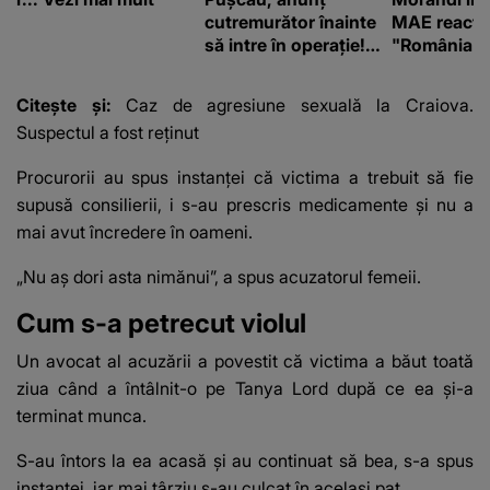
cutremurător înainte
MAE reacți
să intre în operație!
"România s
Vedeta a transmis un
integritatea 
mesaj emoționant
a Georgiei"
Citește și:
Caz de agresiune sexuală la Craiova.
fanilor
Suspectul a fost reținut
Procurorii au spus instanței că victima a trebuit să fie
supusă consilierii, i s-au prescris medicamente și nu a
mai avut încredere în oameni.
„Nu aș dori asta nimănui”, a spus acuzatorul femeii.
Cum s-a petrecut violul
Un avocat al acuzării a povestit că victima a băut toată
ziua când a întâlnit-o pe Tanya Lord după ce ea și-a
terminat munca.
S-au întors la ea acasă și au continuat să bea, s-a spus
instanței, iar mai târziu s-au culcat în același pat.