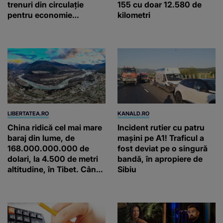
trenuri din circulație
155 cu doar 12.580 de
pentru economie
kilometri
energetică: În loc să vină
la 5 minute, vine la 20 de
minute
LIBERTATEA.RO
KANALD.RO
China ridică cel mai mare
Incident rutier cu patru
baraj din lume, de
mașini pe A1! Traficul a
168.000.000.000 de
fost deviat pe o singură
dolari, la 4.500 de metri
bandă, în apropiere de
altitudine, în Tibet. Când
Sibiu
va funcționa