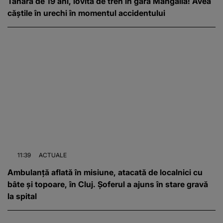
Tânără de 19 ani, lovită de tren în gara Mangalia! Avea
căștile în urechi în momentul accidentului
11:39
ACTUALE
Ambulanță aflată în misiune, atacată de localnici cu
bâte și topoare, în Cluj. Șoferul a ajuns în stare gravă
la spital