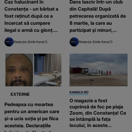
Caz halucinant în
Dans lasciv într-un club
Constanța - un bărbat a
din Capitală! După
fost reținut după ce a
petrecerea organizată de
încercat să cumpere
8 martie, la care au
ilegal o armă cu glonț.
participat și minori,
Plănuia împreună cu
polițiștii au început o
Redacția Știrile Kanal D
Redacția Știrile Kanal D
cumnata sa să își omoare
anchetă
fratele
KANALD.RO
EXTERNE
O magazie a fost
Pedeapsa cu moartea
cuprinsă de foc pe plaja
pentru un american care
Zoom, din Constanța! Ce
și-a ucis soția și pe fiica
se întâmplă la fața
locului, în aceste
acesteia. Declarațiile
momente