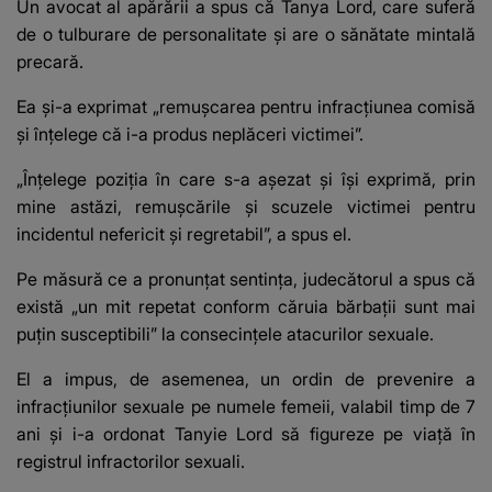
Un avocat al apărării a spus că Tanya Lord, care suferă
de o tulburare de personalitate și are o sănătate mintală
precară.
Ea și-a exprimat „remușcarea pentru infracțiunea comisă
și înțelege că i-a produs neplăceri victimei”.
„Înțelege poziția în care s-a așezat și își exprimă, prin
mine astăzi, remușcările şi scuzele victimei pentru
incidentul nefericit și regretabil”, a spus el.
Pe măsură ce a pronunțat sentința, judecătorul a spus că
există „un mit repetat conform căruia bărbații sunt mai
puțin susceptibili” la consecințele atacurilor sexuale.
El a impus, de asemenea, un ordin de prevenire a
infracțiunilor sexuale pe numele femeii, valabil timp de 7
ani și i-a ordonat Tanyie Lord să figureze pe viață în
registrul infractorilor sexuali.