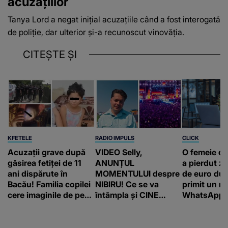
acuzațiilor
Tanya Lord a negat inițial acuzațiile când a fost interogată
de poliție, dar ulterior și-a recunoscut vinovăția.
CITEȘTE ȘI
KFETELE
RADIO IMPULS
CLICK
Acuzații grave după
VIDEO Selly,
O femeie d
găsirea fetiței de 11
ANUNȚUL
a pierdut ze
ani dispărute în
MOMENTULUI despre
de euro dup
Bacău! Familia copilei
NIBIRU! Ce se va
primit un m
cere imaginile de pe
întâmpla și CINE
WhatsApp. 
camerele de
SUNT CEI VIZAȚI de
că va moște
supraveghere: „Nu s-
această situație: "Îmi
175.000 de 
a mai dus sora mea...”
e ciudă că..."
Franța