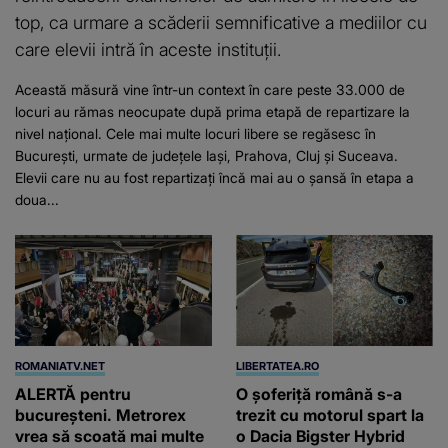
top, ca urmare a scăderii semnificative a mediilor cu
care elevii intră în aceste instituții.
Această măsură vine într-un context în care peste 33.000 de
locuri au rămas neocupate după prima etapă de repartizare la
nivel național. Cele mai multe locuri libere se regăsesc în
București, urmate de județele Iași, Prahova, Cluj și Suceava.
Elevii care nu au fost repartizați încă mai au o șansă în etapa a
doua...
ROMANIATV.NET
LIBERTATEA.RO
ALERTĂ pentru
O șoferiță română s-a
bucureșteni. Metrorex
trezit cu motorul spart la
vrea să scoată mai multe
o Dacia Bigster Hybrid