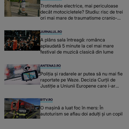
Trotinetele electrice, mai periculoase
decât motocicletele? Studiu: risc de trei
ori mai mare de traumatisme cranio-
cerebrale
JURNALUL.RO
A plâns sala întreagă: românca
aplaudată 5 minute la cel mai mare
festival de muzică clasică din lume
ANTENA3.RO
Poliţia şi radarele ar putea să nu mai fie
raportate pe Waze. Decizia Curţii de
Justiție a Uniunii Europene care i-ar
afecta pe şoferi
B1TV.RO
O maşină a luat foc în mers: În
autoturism se aflau doi adulți și un copil