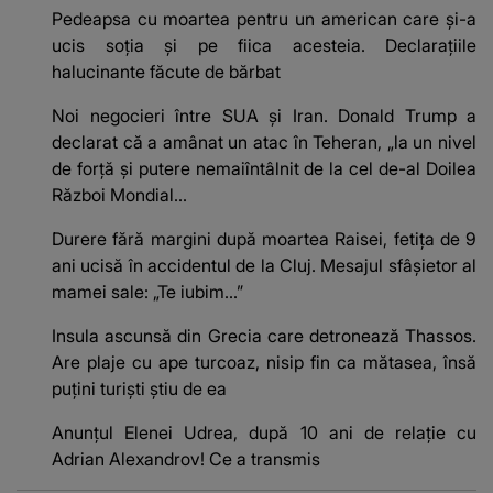
Pedeapsa cu moartea pentru un american care și-a
ucis soția și pe fiica acesteia. Declarațiile
halucinante făcute de bărbat
Noi negocieri între SUA și Iran. Donald Trump a
declarat că a amânat un atac în Teheran, „la un nivel
de forţă şi putere nemaiîntâlnit de la cel de-al Doilea
Război Mondial...
Durere fără margini după moartea Raisei, fetița de 9
ani ucisă în accidentul de la Cluj. Mesajul sfâșietor al
mamei sale: „Te iubim…”
Insula ascunsă din Grecia care detronează Thassos.
Are plaje cu ape turcoaz, nisip fin ca mătasea, însă
puțini turiști știu de ea
Anunțul Elenei Udrea, după 10 ani de relație cu
Adrian Alexandrov! Ce a transmis