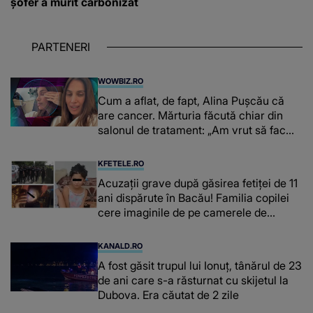
șofer a murit carbonizat
PARTENERI
WOWBIZ.RO
Cum a aflat, de fapt, Alina Pușcău că
are cancer. Mărturia făcută chiar din
salonul de tratament: „Am vrut să fac
niște genuflexiuni și a început să mă
înțepe sânul”
KFETELE.RO
Acuzații grave după găsirea fetiței de 11
ani dispărute în Bacău! Familia copilei
cere imaginile de pe camerele de
supraveghere: „Nu s-a mai dus sora
mea...”
KANALD.RO
A fost găsit trupul lui Ionuț, tânărul de 23
de ani care s-a răsturnat cu skijetul la
Dubova. Era căutat de 2 zile