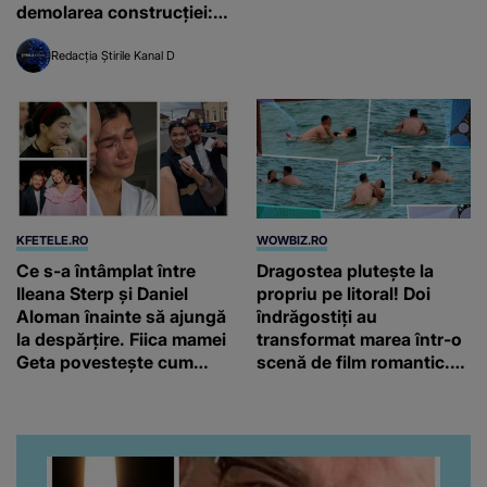
Noroc
demolarea construcției:
”Este de penal”
Redacția Știrile Kanal D
KFETELE.RO
WOWBIZ.RO
Ce s-a întâmplat între
Dragostea plutește la
Ileana Sterp și Daniel
propriu pe litoral! Doi
Aloman înainte să ajungă
îndrăgostiți au
la despărțire. Fiica mamei
transformat marea într-o
Geta povestește cum
scenă de film romantic.
încearcă să treacă peste
Turiștii prezenți s-au uitat
divorț: “Ar însemna să-l
de două ori
denigrez.”