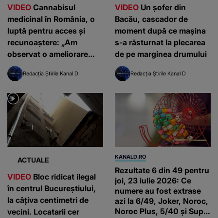
VIDEO
Cannabisul
VIDEO
Un șofer din
medicinal în România, o
Bacău, cascador de
luptă pentru acces și
moment după ce mașina
recunoaștere: „Am
s-a răsturnat la plecarea
observat o ameliorare
de pe marginea drumului
semnificativă”
Redacția Știrile Kanal D
Redacția Știrile Kanal D
KANALD.RO
ACTUALE
Rezultate 6 din 49 pentru
VIDEO
Bloc ridicat ilegal
joi, 23 iulie 2026: Ce
în centrul Bucureștiului,
numere au fost extrase
la câțiva centimetri de
azi la 6/49, Joker, Noroc,
Noroc Plus, 5/40 și Super
vecini. Locatarii cer