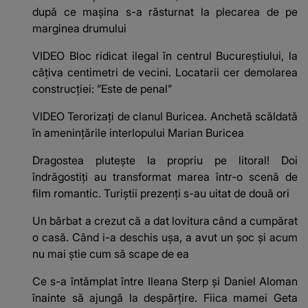
după ce mașina s-a răsturnat la plecarea de pe
marginea drumului
VIDEO Bloc ridicat ilegal în centrul Bucureștiului, la
câțiva centimetri de vecini. Locatarii cer demolarea
construcției: ”Este de penal”
VIDEO Terorizați de clanul Buricea. Anchetă scăldată
în amenințările interlopului Marian Buricea
Dragostea plutește la propriu pe litoral! Doi
îndrăgostiți au transformat marea într-o scenă de
film romantic. Turiștii prezenți s-au uitat de două ori
Un bărbat a crezut că a dat lovitura când a cumpărat
o casă. Când i-a deschis ușa, a avut un șoc și acum
nu mai știe cum să scape de ea
Ce s-a întâmplat între Ileana Sterp și Daniel Aloman
înainte să ajungă la despărțire. Fiica mamei Geta