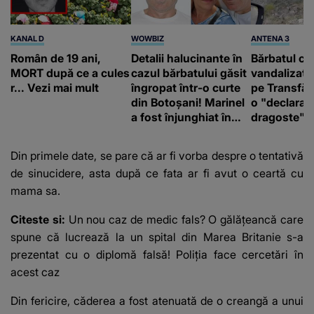
KANAL D
WOWBIZ
ANTENA 3
Român de 19 ani,
Detalii halucinante în
Bărbatul ca
MORT după ce a cules
cazul bărbatului găsit
vandalizat 
r... Vezi mai mult
îngropat într-o curte
pe Transfă
din Botoșani! Marinel
o "declaraţ
a fost înjunghiat în
dragoste" e
inimă, iar concubina
poliție și c
lui se numără printre
mediu
Din primele date, se pare că ar fi vorba despre o tentativă
suspecți
de sinucidere, asta după ce fata ar fi avut o ceartă cu
mama sa.
Citeste si:
Un nou caz de medic fals? O gălățeancă care
spune că lucrează la un spital din Marea Britanie s-a
prezentat cu o diplomă falsă! Poliția face cercetări în
acest caz
Din fericire, căderea a fost atenuată de o creangă a unui