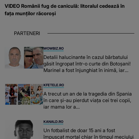
VIDEO Românii fug de caniculă: litoralul cedează în
fața munților răcoroși
PARTENERI
WOWBIZ.RO
Detalii halucinante în cazul bărbatului
găsit îngropat într-o curte din Botoșani!
Marinel a fost înjunghiat în inimă, iar
concubina lui se numără printre
suspecți
KFETELE.RO
A trecut un an de la tragedia din Spania
în care și-au pierdut viața cei trei copii,
iar mama lor a…
KANALD.RO
Un fotbalist de doar 15 ani a fost
împușcat mortal chiar în timpul meciului