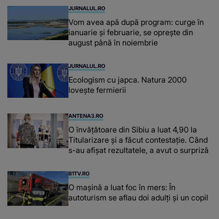
JURNALUL.RO
Vom avea apă după program: curge în
ianuarie și februarie, se oprește din
august până în noiembrie
JURNALUL.RO
Ecologism cu japca. Natura 2000
lovește fermierii
ANTENA3.RO
O învățătoare din Sibiu a luat 4,90 la
Titularizare și a făcut contestație. Când
s-au afișat rezultatele, a avut o surpriză
B1TV.RO
O maşină a luat foc în mers: În
autoturism se aflau doi adulți și un copil