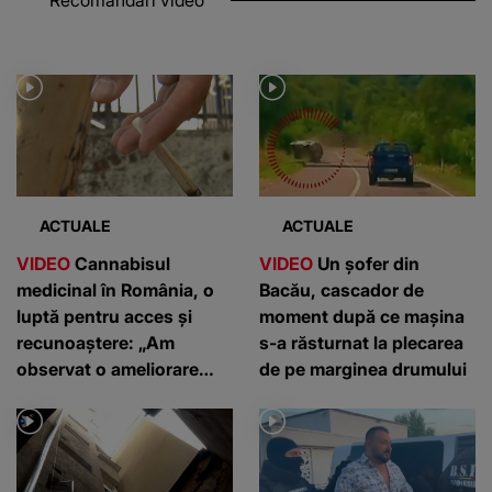
ACTUALE
ACTUALE
VIDEO
Cannabisul
VIDEO
Un șofer din
medicinal în România, o
Bacău, cascador de
luptă pentru acces și
moment după ce mașina
recunoaștere: „Am
s-a răsturnat la plecarea
observat o ameliorare
de pe marginea drumului
semnificativă”