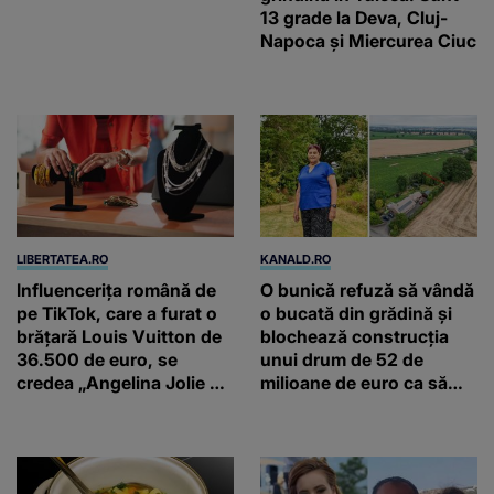
13 grade la Deva, Cluj-
Napoca și Miercurea Ciuc
LIBERTATEA.RO
KANALD.RO
Influencerița română de
O bunică refuză să vândă
pe TikTok, care a furat o
o bucată din grădină și
brățară Louis Vuitton de
blochează construcția
36.500 de euro, se
unui drum de 52 de
credea „Angelina Jolie de
milioane de euro ca să
România”
salveze un stejar vechi de
500 de ani