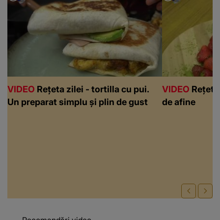
VIDEO
Rețeta zilei - tortilla cu pui.
VIDEO
Rețeta 
Un preparat simplu și plin de gust
de afine
Recomandări video