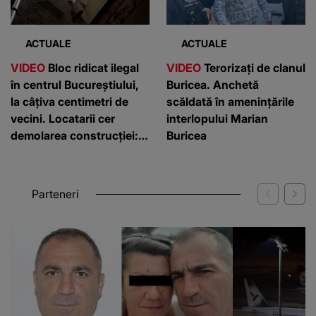
ACTUALE
ACTUALE
VIDEO
Bloc ridicat ilegal
VIDEO
Terorizați de clanul
în centrul Bucureștiului,
Buricea. Anchetă
la câțiva centimetri de
scăldată în amenințările
vecini. Locatarii cer
interlopului Marian
demolarea construcției:
Buricea
”Este de penal”
Parteneri