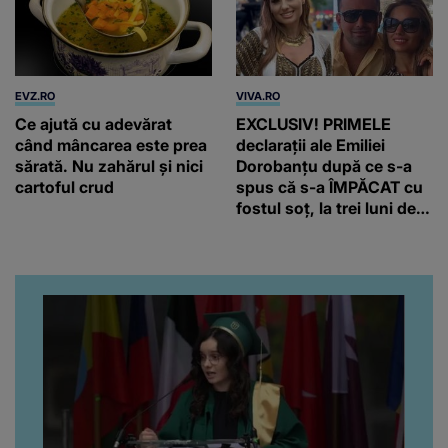
EVZ.RO
VIVA.RO
Ce ajută cu adevărat
EXCLUSIV! PRIMELE
când mâncarea este prea
declarații ale Emiliei
sărată. Nu zahărul și nici
Dorobanțu după ce s-a
cartoful crud
spus că s-a ÎMPĂCAT cu
fostul soț, la trei luni de
când au divorțat. Ce-a
putut să spună frumoasa
artistă i-a lăsat MASCĂ
pe toți. De data aceasta,
chiar a rupt tăcerea:
”Poate că aveam să ne
spunem, să ne...”