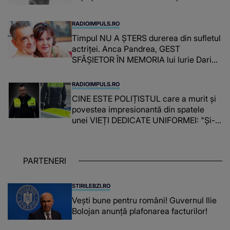
RADIOIMPULS.RO
Timpul NU A ȘTERS durerea din sufletul
actriței. Anca Pandrea, GEST
SFÂȘIETOR ÎN MEMORIA lui Iurie Darie:
"A fost copleșitor. Pe măsură ce trece
timpul parcă..."
RADIOIMPULS.RO
CINE ESTE POLIȚISTUL care a murit și
povestea impresionantă din spatele
unei VIEȚI DEDICATE UNIFORMEI: "Și-a
îndeplinit misiunile cu responsabilitate,
iar în relația cu colegii a fost un sprijin,
un sfătuitor și un..."
PARTENERI
STIRILEBZI.RO
Vești bune pentru români! Guvernul Ilie
Bolojan anunță plafonarea facturilor!