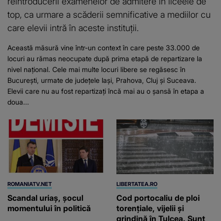
reintroducerii examenelor de admitere în liceele de
top, ca urmare a scăderii semnificative a mediilor cu
care elevii intră în aceste instituții.
Această măsură vine într-un context în care peste 33.000 de
locuri au rămas neocupate după prima etapă de repartizare la
nivel național. Cele mai multe locuri libere se regăsesc în
București, urmate de județele Iași, Prahova, Cluj și Suceava.
Elevii care nu au fost repartizați încă mai au o șansă în etapa a
doua...
ROMANIATV.NET
LIBERTATEA.RO
Scandal uriaş, şocul
Cod portocaliu de ploi
momentului în politică
torențiale, vijelii și
grindină în Tulcea. Sunt