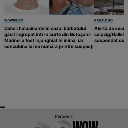
WOWBIZ.RO
KANALD.RO
Detalii halucinante în cazul bărbatului
Alertă de secur
găsit îngropat într-o curte din Botoșani!
Leipzig/Halle! T
Marinel a fost înjunghiat în inimă, iar
suspendat după
concubina lui se numără printre suspecți
Next
Previous
Parteneri: