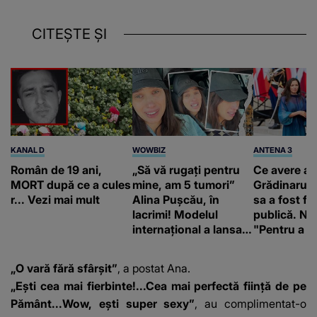
CITEȘTE ȘI
KANAL D
WOWBIZ
ANTENA 3
Român de 19 ani,
„Să vă rugați pentru
Ce avere ar
MORT după ce a cules
mine, am 5 tumori”
Grădinaru. 
r... Vezi mai mult
Alina Pușcău, în
sa a fost fă
lacrimi! Modelul
publică. Ni
internațional a lansat
"Pentru a în
un apel, după ce a
orice specul
fost diagnosticată cu
„O vară fără sfârșit”
, a postat Ana.
o boală gravă
„Ești cea mai fierbinte!...Cea mai perfectă ființă de pe
Pământ...Wow, ești super sexy”
, au complimentat-o