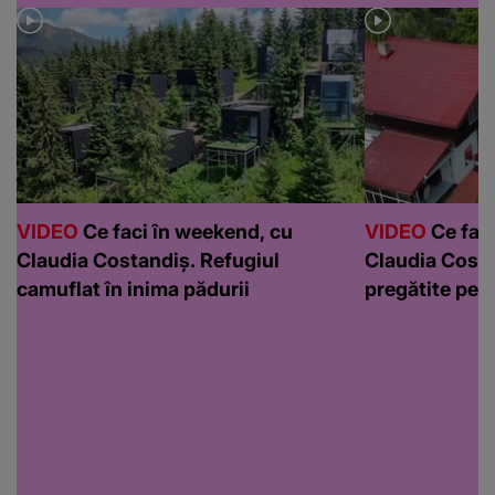
VIDEO
Ce faci în weekend, cu
VIDEO
Ce faci
Claudia Costandiș. Refugiul
Claudia Costa
camuflat în inima pădurii
pregătite pen