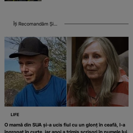
Îți Recomandăm Și...
LIFE
O mamă din SUA și-a ucis fiul cu un glonț în ceafă, l-a
îngropat în curte, iar apoi a trimis scrisori în numele lui.