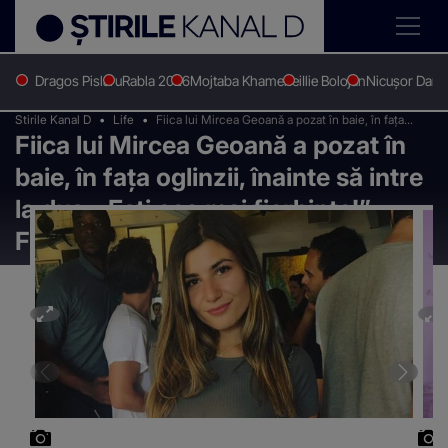
Dragos Pislaru
Rabla 2026
Mojtaba Khamenei
Ilie Bolojan
Nicușor Dan
Stirile Kanal D
Life
Fiica lui Mircea Geoană a pozat în baie, în fața
Fiica lui Mircea Geoană a pozat în
oglinzii, înainte să intre la duș: „Ești cea mai
fierbinte!” FOTO
baie, în fața oglinzii, înainte să intre
la duș: „Ești cea mai fierbinte!”
FOTO