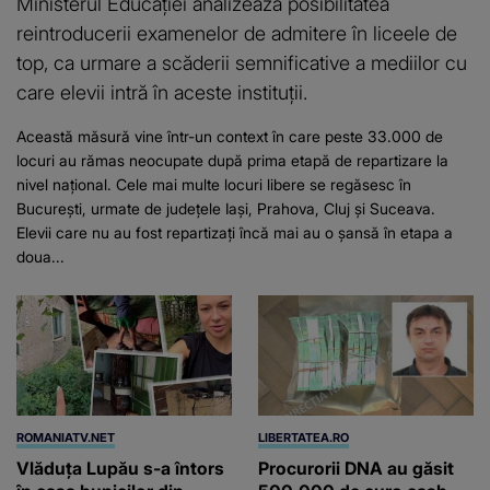
Ministerul Educației analizează posibilitatea
reintroducerii examenelor de admitere în liceele de
top, ca urmare a scăderii semnificative a mediilor cu
care elevii intră în aceste instituții.
Această măsură vine într-un context în care peste 33.000 de
locuri au rămas neocupate după prima etapă de repartizare la
nivel național. Cele mai multe locuri libere se regăsesc în
București, urmate de județele Iași, Prahova, Cluj și Suceava.
Elevii care nu au fost repartizați încă mai au o șansă în etapa a
doua...
ROMANIATV.NET
LIBERTATEA.RO
Vlăduța Lupău s-a întors
Procurorii DNA au găsit