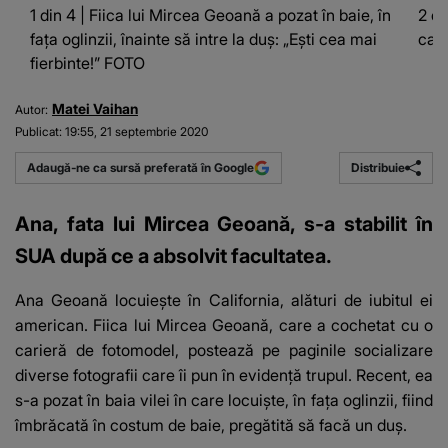
1 din 4 | Fiica lui Mircea Geoană a pozat în baie, în
2 di
fața oglinzii, înainte să intre la duș: „Ești cea mai
cari
fierbinte!” FOTO
Matei Vaihan
Autor:
Publicat:
19:55, 21 septembrie 2020
Distribuie
Adaugă-ne ca sursă preferată în Google
Ana, fata lui Mircea Geoană, s-a stabilit în
SUA după ce a absolvit facultatea.
Ana Geoană locuiește în California, alături de iubitul ei
american. Fiica lui Mircea Geoană, care a cochetat cu o
carieră de fotomodel, postează pe paginile socializare
diverse fotografii care îi pun în evidență trupul. Recent, ea
s-a pozat în baia vilei în care locuiște, în fața oglinzii, fiind
îmbrăcată în costum de baie, pregătită să facă un duș.