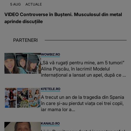
5 AUG
ACTUALE
VIDEO Controverse în Bușteni. Musculosul din metal
aprinde discuțiile
PARTENERI
WOWBIZ.RO
„Să vă rugați pentru mine, am 5 tumori”
Alina Pușcău, în lacrimi! Modelul
internațional a lansat un apel, după ce a
fost diagnosticată cu o boală gravă
KFETELE.RO
A trecut un an de la tragedia din Spania
în care și-au pierdut viața cei trei copii,
iar mama lor a…
KANALD.RO