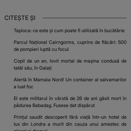
CITEȘTE ȘI
Tapioca: ce este și cum poate fi utilizată în bucătărie
Parcul Național Cairngorms, cuprins de flăcări: 500
de pompieri luptă cu focul
Copil de un an, lovit mortal de mașina condusă de
tatăl său, în Galați
Alertă în Mamaia Nord! Un container al salvamarilor
a luat foc
El este militarul în vârstă de 26 de ani găsit mort în
pădurea Babadag. Fusese dat dispărut
Prințul saudit descoperit fără viață într-un hotel de
lux din Londra a murit din cauza unui amestec de
alcool și droguri