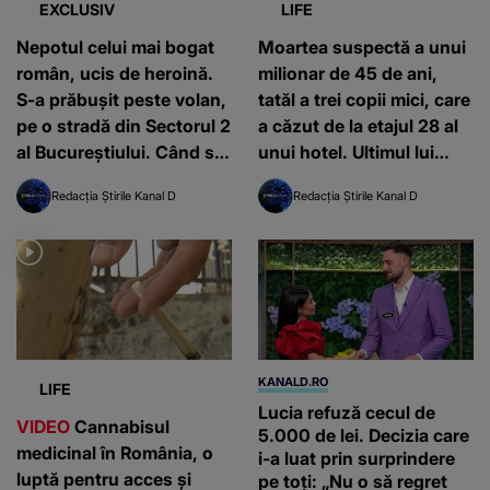
EXCLUSIV
LIFE
Nepotul celui mai bogat
Moartea suspectă a unui
român, ucis de heroină.
milionar de 45 de ani,
S-a prăbușit peste volan,
tatăl a trei copii mici, care
pe o stradă din Sectorul 2
a căzut de la etajul 28 al
al Bucureștiului. Când s-a
unui hotel. Ultimul lui
întâmplat
mesaj contrazice
Redacția Știrile Kanal D
Redacția Știrile Kanal D
versiunea poliției
KANALD.RO
LIFE
Lucia refuză cecul de
VIDEO
Cannabisul
5.000 de lei. Decizia care
medicinal în România, o
i-a luat prin surprindere
luptă pentru acces și
pe toți: „Nu o să regret