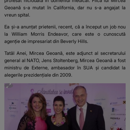
profesat niciodată în domeniul medical.
Fiica lui Mircea
Geoană s-a mutat în California
, dar nu s-a angajat la
vreun spital.
Ea şi-a anunţat prietenii, recent, că a început un job nou
la William Morris Endeavor, care este o cunoscută
agenţie de impresariat din Beverly Hills.
Tatăl Anei, Mircea Geoană,
este adjunct al secretarului
general al NATO
, Jens Stoltenberg, Mircea Geoană a fost
ministru de Externe, ambasador în SUA şi candidat la
alegerile prezidenţiale din 2009.