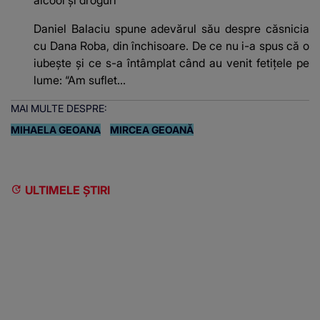
Daniel Balaciu spune adevărul său despre căsnicia
cu Dana Roba, din închisoare. De ce nu i-a spus că o
iubește și ce s-a întâmplat când au venit fetițele pe
lume: “Am suflet...
MAI MULTE DESPRE:
MIHAELA GEOANA
MIRCEA GEOANĂ
ULTIMELE ȘTIRI