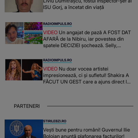
Liviu Dumitrașcu, fostul inspector-șef al
ISU Gorj, a încetat din viață
RADIOIMPULS.RO
VIDEO
Un angajat de pază A FOST DAT
AFARĂ de la Nibiru, iar povestea din
spatele DECIZIEI șochează. Selly,
surprins de întreaga situație... NU
CREDEA CĂ VA VEDEA AȘA CEVA: "Fix
RADIOIMPULS.RO
în fața unui..."
VIDEO
Nu doar vocea artistei
impresionează, ci și sufletul! Shakira A
FĂCUT UN GEST care a ajuns direct la
inimile publicului: "Există mulți copii
care trăiesc uitați și care au un potențial
uriaș așteptând să fie descătușat, doar
PARTENERI
așteptând oportunitatea
STIRILEBZI.RO
Vești bune pentru români! Guvernul Ilie
Bolojan anunță plafonarea facturilor!