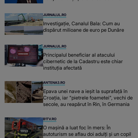
JURNALUL.RO
Investigație, Canalul Bala: Cum au
dispărut milioane de euro pe Dunăre
JURNALUL.RO
Principalul beneficiar al atacului
cibernetic de la Cadastru este chiar
instituţia afectată
ANTENA3.RO
Epava unei nave a ieșit la suprafață în
Croația, iar "pietrele foametei", vechi de
secole, au reapărut în Rin, în Germania
B1TV.RO
O maşină a luat foc în mers: În
autoturism se aflau doi adulți și un copil