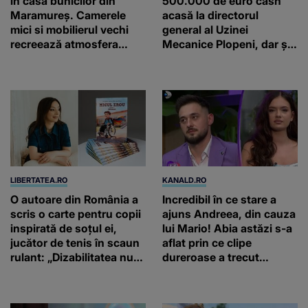
în casa bunicilor din
500.000 de euro cash
Maramureș. Camerele
acasă la directorul
mici si mobilierul vechi
general al Uzinei
recreează atmosfera
Mecanice Plopeni, dar și
autentică a unei
două ceasuri Patek
gospodării de odinioară
Philippe și Rolex
LIBERTATEA.RO
KANALD.RO
O autoare din România a
Incredibil în ce stare a
scris o carte pentru copii
ajuns Andreea, din cauza
inspirată de soțul ei,
lui Mario! Abia astăzi s-a
jucător de tenis în scaun
aflat prin ce clipe
rulant: „Dizabilitatea nu
dureroase a trecut
este un capăt de linie”
concurenta din „Casa
iubirii”