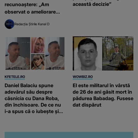
această decizie”
recunoaștere: „Am
observat o ameliorare
semnificativă”
Redacția Știrile Kanal D
KFETELE.RO
WOWBIZ.RO
Daniel Balaciu spune
El este militarul în vârstă
adevărul său despre
de 26 de ani găsit mort în
căsnicia cu Dana Roba,
pădurea Babadag. Fusese
din închisoare. De ce nu
dat dispărut
i-a spus că o iubește și
ce s-a întâmplat când au
venit fetițele pe lume:
“Am suflet mare. Eu am
ajutat-o.”