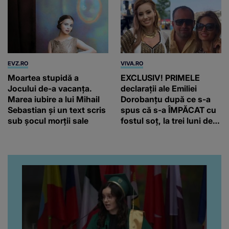
EVZ.RO
VIVA.RO
Moartea stupidă a
EXCLUSIV! PRIMELE
Jocului de-a vacanța.
declarații ale Emiliei
Marea iubire a lui Mihail
Dorobanțu după ce s-a
Sebastian și un text scris
spus că s-a ÎMPĂCAT cu
sub șocul morții sale
fostul soț, la trei luni de
când au divorțat. Ce-a
putut să spună frumoasa
artistă i-a lăsat MASCĂ
pe toți. De data aceasta,
chiar a rupt tăcerea:
”Poate că aveam să ne
spunem, să ne...”